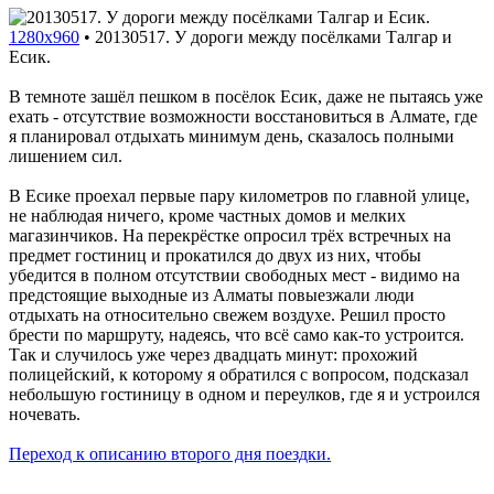
1280x960
•
20130517. У дороги между посёлками Талгар и
Есик.
В темноте зашёл пешком в посёлок Есик, даже не пытаясь уже
ехать - отсутствие возможности восстановиться в Алмате, где
я планировал отдыхать минимум день, сказалось полными
лишением сил.
В Есике проехал первые пару километров по главной улице,
не наблюдая ничего, кроме частных домов и мелких
магазинчиков. На перекрёстке опросил трёх встречных на
предмет гостиниц и прокатился до двух из них, чтобы
убедится в полном отсутствии свободных мест - видимо на
предстоящие выходные из Алматы повыезжали люди
отдыхать на относительно свежем воздухе. Решил просто
брести по маршруту, надеясь, что всё само как-то устроится.
Так и случилось уже через двадцать минут: прохожий
полицейский, к которому я обратился с вопросом, подсказал
небольшую гостиницу в одном и переулков, где я и устроился
ночевать.
Переход к описанию второго дня поездки.