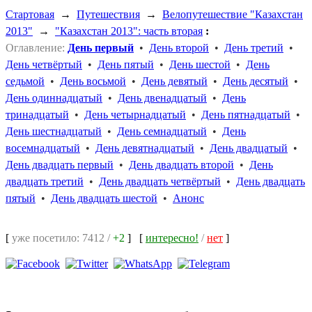
Стартовая
→
Путешествия
→
Велопутешествие "Казахстан
2013"
→
"Казахстан 2013": часть вторая
:
Оглавление:
День первый
•
День второй
•
День третий
•
День четвёртый
•
День пятый
•
День шестой
•
День
седьмой
•
День восьмой
•
День девятый
•
День десятый
•
День одиннадцатый
•
День двенадцатый
•
День
тринадцатый
•
День четырнадцатый
•
День пятнадцатый
•
День шестнадцатый
•
День семнадцатый
•
День
восемнадцатый
•
День девятнадцатый
•
День двадцатый
•
День двадцать первый
•
День двадцать второй
•
День
двадцать третий
•
День двадцать четвёртый
•
День двадцать
пятый
•
День двадцать шестой
•
Анонс
[
уже посетило: 7412 /
+2
]
[
интересно!
/
нет
]