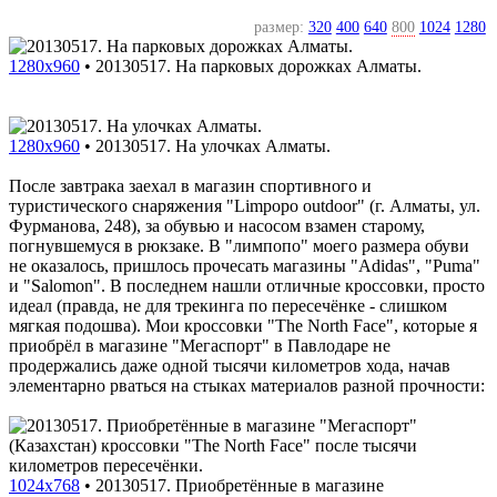
размер:
320
400
640
800
1024
1280
1280x960
•
20130517. На парковых дорожках Алматы.
1280x960
•
20130517. На улочках Алматы.
После завтрака заехал в магазин спортивного и
туристического снаряжения "Limpopo outdoor" (г. Алматы, ул.
Фурманова, 248), за обувью и насосом взамен старому,
погнувшемуся в рюкзаке. В "лимпопо" моего размера обуви
не оказалось, пришлось прочесать магазины "Adidas", "Puma"
и "Salomon". В последнем нашли отличные кроссовки, просто
идеал (правда, не для трекинга по пересечёнке - слишком
мягкая подошва). Мои кроссовки "The North Face", которые я
приобрёл в магазине "Мегаспорт" в Павлодаре не
продержались даже одной тысячи километров хода, начав
элементарно рваться на стыках материалов разной прочности:
1024x768
•
20130517. Приобретённые в магазине