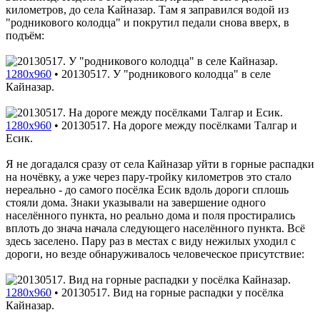
километров, до села Кайназар. Там я заправился водой из
"родникового колодца" и покрутил педали снова вверх, в
подъём:
1280x960
•
20130517. У "родникового колодца" в селе
Кайназар.
1280x960
•
20130517. На дороге между посёлками Талгар и
Есик.
Я не догадался сразу от села Кайназар уйти в горные распадки
на ночёвку, а уже через пару-тройку километров это стало
нереально - до самого посёлка Есик вдоль дороги сплошь
стояли дома. Знаки указывали на завершение одного
населённого пункта, но реально дома и поля простирались
вплоть до знача начала следующего населённого пункта. Всё
здесь заселено. Пару раз в местах с виду нежилых уходил с
дороги, но везде обнаруживалось человеческое присутствие:
1280x960
•
20130517. Вид на горные распадки у посёлка
Кайназар.