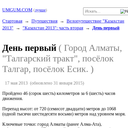
UMGUM.COM
(
лучше
)
Стартовая
→
Путешествия
→
Велопутешествие "Казахстан
2013"
→
"Казахстан 2013": часть вторая
→
День первый
День первый
( Город Алматы,
"Талгарский тракт", посёлок
Талгар, посёлок Есик. )
17 мая 2013
(обновлено 31 января 2015)
Пройдено 46 (сорок шесть) километров за 6 (шесть) часов
движения.
Перепад высот: от 720 (семисот двадцати) метров до 1068
(одной тысячи шестидесяти восьми) метров над уровнем моря.
Ключевые точки: город Алматы (ранее Алма-Ата),