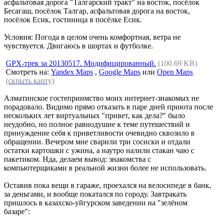
асфальтовая дорога "Талгарский тракт" на восток, посёлок
Бесагаш, посёлок Талгар, асфальтовая дорога на восток,
посёлок Есик, гостиница в посёлке Есик.
Условия: Погода в целом очень комфортная, ветра не
чувствуется. Двигаюсь в шортах и футболке.
GPX-трек за 20130517. Модифицированный.
(100.69 KB)
Смотреть на:
Yandex Maps
,
Google Maps
или
Open Maps
(скрыть карту)
Алматинское гостеприимство моих интернет-знакомых не
порадовало. Видимо прямо отказать в паре дней приюта после
нескольких лет виртуальных "привет, как дела?" было
неудобно, но полное равнодушие к теме путешествий и
принуждение себя к приветливости очевидно сквозило в
обращении. Вечером мне сварили три сосиски и отдали
остатки картошки с ужина, а наутро налили стакан чаю с
пакетиком. Нда, делаем вывод: знакомства с
компьютерщиками в реальной жизни более не использовать.
Оставив пока вещи в гараже, проехался на велосипеде в банк,
за деньгами, и вообще покатался по городу. Завтракать
пришлось в казахско-уйгурском заведении на "зелёном
базаре":