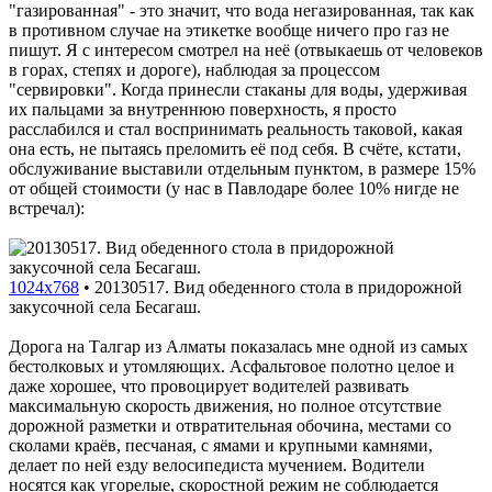
"газированная" - это значит, что вода негазированная, так как
в противном случае на этикетке вообще ничего про газ не
пишут. Я с интересом смотрел на неё (отвыкаешь от человеков
в горах, степях и дороге), наблюдая за процессом
"сервировки". Когда принесли стаканы для воды, удерживая
их пальцами за внутреннюю поверхность, я просто
расслабился и стал воспринимать реальность таковой, какая
она есть, не пытаясь преломить её под себя. В счёте, кстати,
обслуживание выставили отдельным пунктом, в размере 15%
от общей стоимости (у нас в Павлодаре более 10% нигде не
встречал):
1024x768
•
20130517. Вид обеденного стола в придорожной
закусочной села Бесагаш.
Дорога на Талгар из Алматы показалась мне одной из самых
бестолковых и утомляющих. Асфальтовое полотно целое и
даже хорошее, что провоцирует водителей развивать
максимальную скорость движения, но полное отсутствие
дорожной разметки и отвратительная обочина, местами со
сколами краёв, песчаная, с ямами и крупными камнями,
делает по ней езду велосипедиста мучением. Водители
носятся как угорелые, скоростной режим не соблюдается