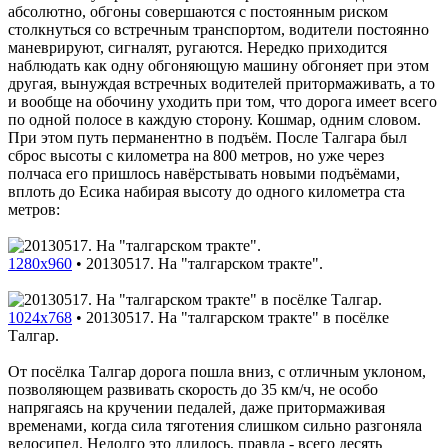
абсолютно, обгоны совершаются с постоянным риском
столкнуться со встречным транспортом, водители постоянно
маневрируют, сигналят, ругаются. Нередко приходится
наблюдать как одну обгоняющую машину обгоняет при этом
другая, вынуждая встречных водителей притормаживать, а то
и вообще на обочину уходить при том, что дорога имеет всего
по одной полосе в каждую сторону. Кошмар, одним словом.
При этом путь перманентно в подъём. После Талгара был
сброс высоты с километра на 800 метров, но уже через
полчаса его пришлось навёрстывать новыми подъёмами,
вплоть до Есика набирая высоту до одного километра ста
метров:
1280x960
•
20130517. На "талгарском тракте".
1024x768
•
20130517. На "талгарском тракте" в посёлке
Талгар.
От посёлка Талгар дорога пошла вниз, с отличным уклоном,
позволяющем развивать скорость до 35 км/ч, не особо
напрягаясь на кручении педалей, даже притормаживая
временами, когда сила тяготения слишком сильно разгоняла
велосипед. Недолго это длилось, правда - всего десять