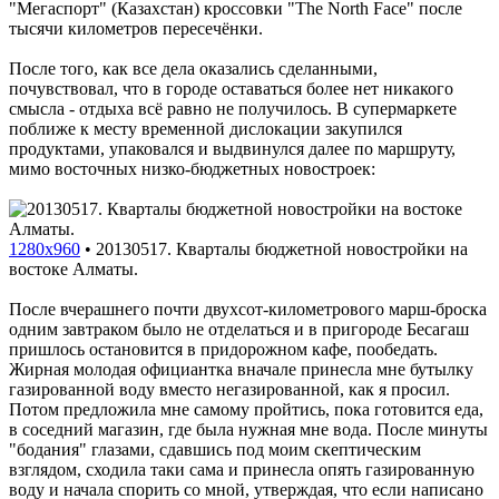
"Мегаспорт" (Казахстан) кроссовки "The North Face" после
тысячи километров пересечёнки.
После того, как все дела оказались сделанными,
почувствовал, что в городе оставаться более нет никакого
смысла - отдыха всё равно не получилось. В супермаркете
поближе к месту временной дислокации закупился
продуктами, упаковался и выдвинулся далее по маршруту,
мимо восточных низко-бюджетных новостроек:
1280x960
•
20130517. Кварталы бюджетной новостройки на
востоке Алматы.
После вчерашнего почти двухсот-километрового марш-броска
одним завтраком было не отделаться и в пригороде Бесагаш
пришлось остановится в придорожном кафе, пообедать.
Жирная молодая официантка вначале принесла мне бутылку
газированной воду вместо негазированной, как я просил.
Потом предложила мне самому пройтись, пока готовится еда,
в соседний магазин, где была нужная мне вода. После минуты
"бодания" глазами, сдавшись под моим скептическим
взглядом, сходила таки сама и принесла опять газированную
воду и начала спорить со мной, утверждая, что если написано