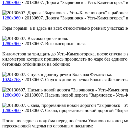
1280x960
•
20130607. Дорога "Зыряновск - Усть-Каменогорск" 
1280x960
•
20130607. Дорога "Зыряновск - Усть-Каменогорск" 
Горы горами, а и здесь на всех относительно ровных участках з
1280x960
•
20130607. Высокогорные поля.
Километров за тридцать до Усть-Каменогорска, после спуска в
километров которых пришлось преодолеть по жаре без единого 
бетонных отбойниках на обочине:
1024x768
•
20130607. Спуск в долину речки Большая Феклистка
1280x960
•
20130607. Насыпь новой дорога "Зыряновск - Усть-
1280x960
•
20130607. Скала, прорезанная новой дорогой "Зырян
После последнего подъёма перед посёлком Ушаново наконец м
пересекающей ущелья по огромным насыпям: