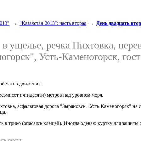
013"
→
"Казахстан 2013": часть вторая
→
День двадцать вто
а в ущелье, речка Пихтовка, пере
огорск", Усть-Каменогорск, гост
ной часов движения.
восьмисот пятидесяти) метров над уровнем моря.
товка, асфальтовая дорога "Зыряновск - Усть-Каменогорск" на с
ца.
 в трико (опасаясь клещей). Иногда одеваю куртку для защиты 
ыть карту)