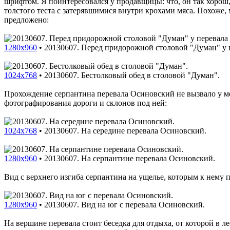
шрифтом. Я поинтересовался у продавщицы: что, он так хорош,
толстого теста с затерявшимися внутри крохами мяса. Похоже, 
предложено:
1280x960
•
20130607. Перед придорожной столовой "Думан" у 
1024x768
•
20130607. Бестолковый обед в столовой "Думан".
Прохождение серпантина перевала Осиновский не вызвало у мен
фотографирования дороги и склонов под ней:
1024x768
•
20130607. На середине перевала Осиновский.
1280x960
•
20130607. На серпантине перевала Осиновский.
Вид с верхнего изгиба серпантина на ущелье, которым к нему 
1280x960
•
20130607. Вид на юг с перевала Осиновский.
На вершине перевала стоит беседка для отдыха, от которой в л