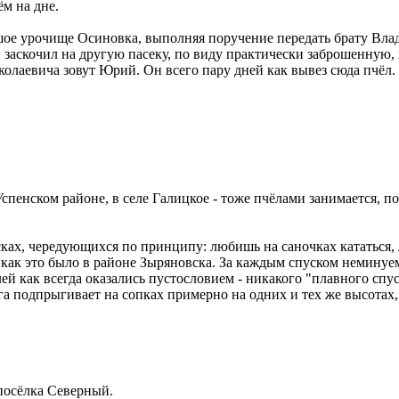
м на дне.
шое урочище Осиновка, выполняя поручение передать брату Влад
 заскочил на другую пасеку, по виду практически заброшенную,
лаевича зовут Юрий. Он всего пару дней как вывез сюда пчёл. 
Успенском районе, в селе Галицкое - тоже пчёлами занимается, 
ках, чередующихся по принципу: любишь на саночках кататься, л
 как это было в районе Зыряновска. За каждым спуском неминуем
елей как всегда оказались пустословием - никакого "плавного спу
а подпрыгивает на сопках примерно на одних и тех же высотах,