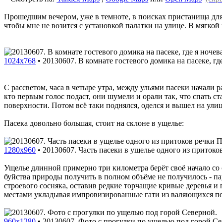
Прошедшим вечером, уже в темноте, в поисках пристанища для 
чтобы мне не возится с установкой палатки на улице. В мягкой
1024x768
•
20130607. В комнате гостевого домика на пасеке, где
С рассветом, часа в четыре утра, между ульями пасеки начали 
кто первым голос подаст, они шумели и орали так, что спать с
поверхности. Потом всё таки поднялся, оделся и вышел на улицу
Пасека довольно большая, стоит на склоне в ущелье:
1280x960
•
20130607. Часть пасеки в ущелье одного из притоко
Ущелье длинной примерно три километра берёт своё начало со 
буйства природы получить в полном объёме не получилось - па
строевого сосняка, оставив редкие торчащие кривые деревья и
местами укладывая импровизированные гати из валяющихся по
960x1280
•
20130607. Фото с прогулки по ущелью под горой Се