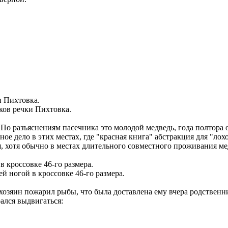
оков речки Пихтовка.
о разъяснениям пасечника это молодой медведь, года полтора от
ое дело в этих местах, где "красная книга" абстракция для "лох
, хотя обычно в местах длительного совместного проживания ме
й ногой в кроссовке 46-го размера.
 хозяин пожарил рыбы, что была доставлена ему вчера родствен
ался выдвигаться: