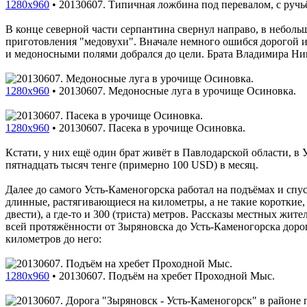
1280x960
•
20130607. Типичная ложбина под перевалом, с ручьё
В конце северной части серпантина свернул направо, в неболь
приготовления "медовухи". Вначале немного ошибся дорогой и
и медоносными полями добрался до цели. Брата Владимира Нико
1280x960
•
20130607. Медоносные луга в урочище Осиновка.
1280x960
•
20130607. Пасека в урочище Осиновка.
Кстати, у них ещё один брат живёт в Павлодарской области, в 
пятнадцать тысяч тенге (примерно 100 USD) в месяц.
Далее до самого Усть-Каменогорска работал на подъёмах и спус
длинные, растягивающиеся на километры, а не такие короткие,
двести), а где-то и 300 (триста) метров. Рассказы местных жит
всей протяжённости от Зыряновска до Усть-Каменогорска дорог
километров до него:
1280x960
•
20130607. Подъём на хребет Проходной Мыс.