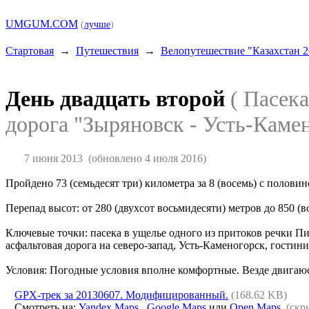
UMGUM.COM
(
лучше
)
Стартовая
→
Путешествия
→
Велопутешествие "Казахстан 2
День двадцать второй
( Пасек
дорога "Зыряновск - Усть-Камен
7 июня 2013
(обновлено 4 июля 2016)
Пройдено 73 (семьдесят три) километра за 8 (восемь) с полови
Перепад высот: от 280 (двухсот восьмидесяти) метров до 850 (
Ключевые точки: пасека в ущелье одного из притоков речки Пих
асфальтовая дорога на северо-запад, Усть-Каменогорск, гостини
Условия: Погодные условия вполне комфортные. Везде двигаюсь
GPX-трек за 20130607. Модифицированный.
(168.62 KB)
Смотреть на:
Yandex Maps
,
Google Maps
или
Open Maps
(скр