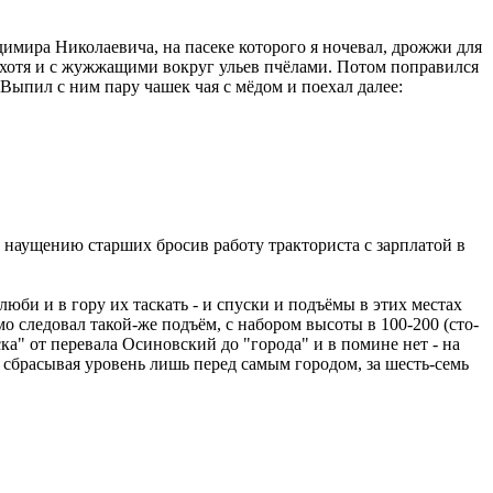
имира Николаевича, на пасеке которого я ночевал, дрожжи для
 хотя и с жужжащими вокруг ульев пчёлами. Потом поправился
Выпил с ним пару чашек чая с мёдом и поехал далее:
по наущению старших бросив работу тракториста с зарплатой в
юби и в гору их таскать - и спуски и подъёмы в этих местах
о следовал такой-же подъём, с набором высоты в 100-200 (сто-
ска" от перевала Осиновский до "города" и в помине нет - на
 сбрасывая уровень лишь перед самым городом, за шесть-семь