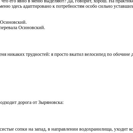
 что его явно в меню выделяют? Да, говорит, хорош. На практи
меню здесь адаптировано к потребностям особо сильно уставших 
перевала Осиновский.
я никаких трудностей: я просто вкатил велосипед по обочине д
подходит дорога от Зыряновска:
есистые сопки на запад, в направлении водохранилища, уходит к