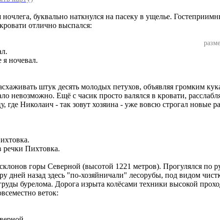
ночлега, буквально наткнулся на пасеку в ущелье. Гостеприимн
 кровати отлично выспался:
разме
 я ночевал.
расхаживать штук десять молодых петухов, объявляя громким кук
тало невозможно. Ещё с часик просто валялся в кровати, расслабл
, где Николаич - так зовут хозяина - уже вовсю строгал новые ра
в речки Пихтовка.
склонов горы Северной (высотой 1221 метров). Прогулялся по р
ру дней назад здесь "по-хозяйничали" лесорубы, под видом чист
 груды бурелома. Дорога изрыта колёсами техники высокой прохо
всеместно веток:
верной.