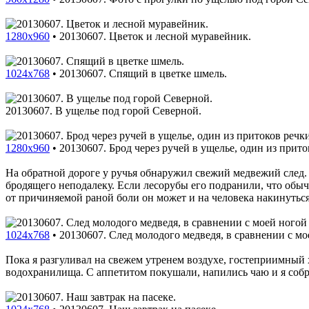
1280x960
•
20130607. Цветок и лесной муравейник.
1024x768
•
20130607. Спящий в цветке шмель.
20130607. В ущелье под горой Северной.
1280x960
•
20130607. Брод через ручей в ущелье, один из прит
На обратной дороге у ручья обнаружил свежий медвежий след. П
бродящего неподалеку. Если лесорубы его подранили, что обычн
от причиняемой раной боли он может и на человека накинуться
1024x768
•
20130607. След молодого медведя, в сравнении с мое
Пока я разгуливал на свежем утренем воздухе, гостеприимный
водохранилища. С аппетитом покушали, напились чаю и я собр