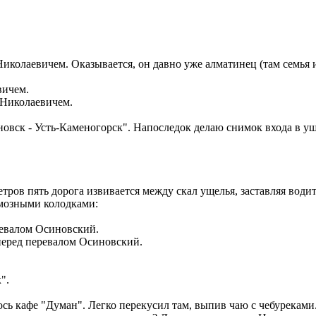
олаевичем. Оказывается, он давно уже алматинец (там семья и в
 Николаевичем.
вск - Усть-Каменогорск". Напоследок делаю снимок входа в ущ
тров пять дорога извивается между скал ущелья, заставляя вод
мозными колодками:
перед перевалом Осиновский.
".
сь кафе "Думан". Легко перекусил там, выпив чаю с чебурекам