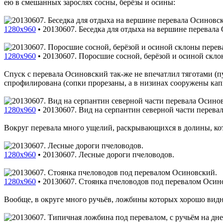
ею в смешанных зарослях сосны, берёзы и осины:
1280x960
•
20130607. Беседка для отдыха на вершине перевала
1280x960
•
20130607. Поросшие сосной, берёзой и осиной скл
Спуск с перевала Осиновский так-же не впечатлил тяготами (п
спрофилирована (сопки прорезаны, а в низинах сооружены кап
1280x960
•
20130607. Вид на серпантин северной части перева
Вокруг перевала много ущелий, раскрывающихся в долины, ко
1280x960
•
20130607. Лесные дороги пчеловодов.
1280x960
•
20130607. Стоянка пчеловодов под перевалом Осин
Вообще, в округе много ручьёв, ложбины которых хорошо видны 