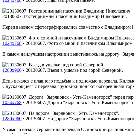
1024x768
•
20130607. Наш завтрак на пасеке.
20130607. Гостеприимный пасечник Владимир Николаевич.
Перед выездом сфотографировались совместно с Владимиром Ник
1024x768
•
20130607. Фото со мной и пасечником Владимиром
В самом наилучшем настроении выкатываюсь на дорогу "Зыряно
1280x960
•
20130607. Въезд в ущелье под горой Северной.
День начался с плавного подъёма к подножью перевала. Киломе
Спускающиеся с перевала грузовики воняют обгоревшими тор
1024x768
•
20130607. Дорога "Зыряновск - Усть-Каменогорск" 
1280x960
•
20130607. На дороге "Зыряновск - Усть-Каменогорск
У самого начала серпантина перевала Осиновский расположило