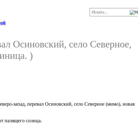
рой
вал Осиновский, село Северное,
иница. )
еверо-запад, перевал Осиновский, село Северное (мимо), новая
от палящего солнца.