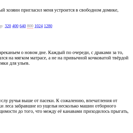
ый хозяин пригласил меня устроится в свободном домике,
р:
320
400
640
800
1024
1280
ареканьем о новом дне. Каждый по очереди, с драками за то,
ялся на мягком матрасе, а не на привычной кочковатой твёрдой
мки для ульев.
услу ручья выше от пасеки. К сожалению, впечатления от
ки леса забравшие из ущелья несколько машин отборного
димости до того, что между её канавами приходилось прыгать,