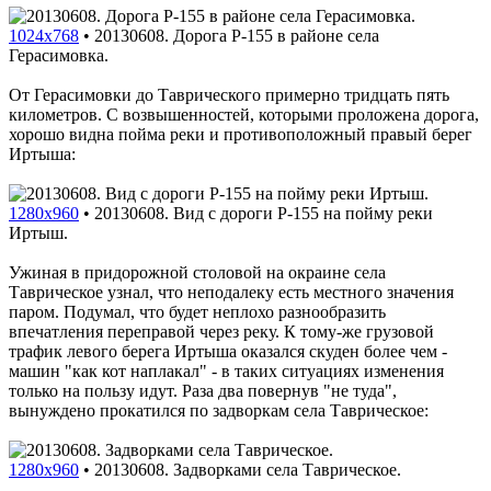
1024x768
•
20130608. Дорога P-155 в районе села
Герасимовка.
От Герасимовки до Таврического примерно тридцать пять
километров. С возвышенностей, которыми проложена дорога,
хорошо видна пойма реки и противоположный правый берег
Иртыша:
1280x960
•
20130608. Вид с дороги P-155 на пойму реки
Иртыш.
Ужиная в придорожной столовой на окраине села
Таврическое узнал, что неподалеку есть местного значения
паром. Подумал, что будет неплохо разнообразить
впечатления переправой через реку. К тому-же грузовой
трафик левого берега Иртыша оказался скуден более чем -
машин "как кот наплакал" - в таких ситуациях изменения
только на пользу идут. Раза два повернув "не туда",
вынуждено прокатился по задворкам села Таврическое:
1280x960
•
20130608. Задворками села Таврическое.