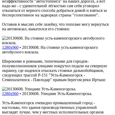
неэффективности "автостопинга" на наших дорогах, а вот
надо-же - с удивительной лёгкостью сам себя уговорил
отказаться от верного способа добраться домой и взяться за
бесперспективное на задворках страны "голосование".
Оставив в мыслях себе лазейку, что попозже могу вернуться
на автовокзал, выкатился его стоянки:
1280x960
•
20130608. На стоянке усть-каменогорского
автобусного вокзала.
Широкими и ровными, типичными для городов-
полумиллионников улицами покрутил педали на северную
окраину, где надеялся отыскать стоянки дальнобойщиков,
следующих трассой P-151 "Усть-Каменогорск -
Семипалатинск - Павлодар" правым берегом реки Иртыш:
1280x960
•
20130608. Улицами Усть-Каменогорска.
Усть-Каменогорск очевидно промышленный город -
настолько, что здания производственных управлений
выглядят лучше, чем у местных исполнительных органов