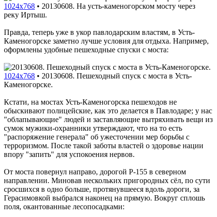
1024x768
•
20130608. На усть-каменогорском мосту через
реку Иртыш.
Правда, теперь уже в укор павлодарским властям, в Усть-
Каменогорске заметно лучше условия для отдыха. Например,
оформлены удобные пешеходные спуски с моста:
1024x768
•
20130608. Пешеходный спуск с моста в Усть-
Каменогорске.
Кстати, на мостах Усть-Каменогорска пешеходов не
обыскивают полицейские, как это делается в Павлодаре; у нас
"облапывающие" людей и заставляющие вытряхивать вещи из
сумок мужики-охранники утверждают, что на то есть
"распоряжение генерала" об ужесточении мер борьбы с
терроризмом. После такой заботы властей о здоровье нации
впору "запить" для успокоения нервов.
От моста повернул направо, дорогой P-155 в северном
направлении. Миновав нескольких пригородных сёл, по сути
сросшихся в одно больше, протянувшееся вдоль дороги, за
Герасимовкой выбрался наконец на прямую. Вокруг сплошь
поля, окантованные лесопосадками: