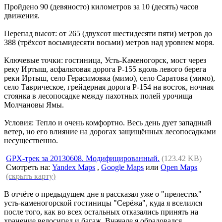
Пройдено 90 (девяносто) километров за 10 (десять) часов
движения.
Перепад высот: от 265 (двухсот шестидесяти пяти) метров до
388 (трёхсот восьмидесяти восьми) метров над уровнем моря.
Ключевые точки: гостиница, Усть-Каменогорск, мост через
реку Иртыш, асфальтовая дорога P-155 вдоль левого берега
реки Иртыш, село Герасимовка (мимо), село Саратова (мимо),
село Таврическое, грейдерная дорога P-154 на восток, ночная
стоянка в лесопосадке между пахотных полей урочища
Молчановы Ямы.
Условия: Тепло и очень комфортно. Весь день дует западный
ветер, но его влияние на дорогах защищённых лесопосадками
несущественно.
GPX-трек за 20130608. Модифицированный.
(123.42 KB)
Смотреть на:
Yandex Maps
,
Google Maps
или
Open Maps
(скрыть карту)
В отчёте о предыдущем дне я рассказал уже о "прелестях"
усть-каменогорской гостиницы "Серёжа", куда я вселился
после того, как во всех остальных отказались принять на
хранение велосипед и багаж. Вначале я обрадовался