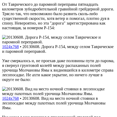
От Таврического до паромной переправы пятнадцать
километров зубодробительной гравийной грейдерной дороги.
Трясло так, что невозможно было развить сколь-либо
существенной скорости, хотя ветер и помогал, плотно дуя в
спину. Невероятно, но эта "дорога" зарегистрирована как
настоящая, за номером P-154:
1024x768
•
20130608. Дорога P-154, между селом Таврическое
и паромной переправой.
Уже смеркалось и, не проехав даже половины пути до парома,
я свернул грунтовой колеёй между распаханных полей
урочища Молчановы Ямы к видневшейся в километре справа
лесопосадке. Не ахти какое укрытие, но ничего лучше в
округе не было:
1024x768
•
20130608. Вид на место ночной стоянки в
лесопосадке между пахотных полей урочища Молчановы
Ямы.