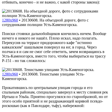
отбивать, конечно - и не важно, с какой стороны закона):
1280x960
•
20130608. На объездной дороге, фото с
сотрудниками полиции Усть-Каменогорска.
Поиски стоянки дальнобойщиков кончились ничем. Вообще
ничего и никого не нашёл. Плохо искал, надо полагать.
Перекусив на террасе придорожного кафе "истинно
кавказским" шашлыком повернул на юг, в город. Через
полчаса я и сам не смог себе ответить, зачем возвращаюсь в
Усть-Каменогорск, вместо того, чтобы выбираться на трассу
P-151 - но так сложилось:
1280x960
•
20130608. Тенистыми улицами Усть-
Каменогорска.
Прокатившись по центральным улицам города и его
спальным районам, специально завернул к месту слияния рек
Иртыш и Ульба. Приятно прогулялся по старообразной, но от
этого особо приятной и не раздражающей корявой псевдо-
роскошью (как в Павлодаре, тьфу), набережной: