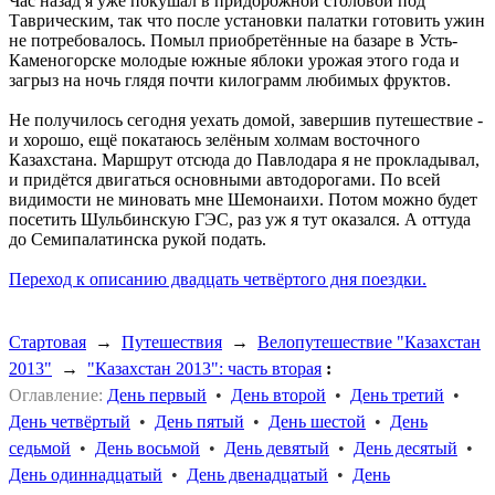
Час назад я уже покушал в придорожной столовой под
Таврическим, так что после установки палатки готовить ужин
не потребовалось. Помыл приобретённые на базаре в Усть-
Каменогорске молодые южные яблоки урожая этого года и
загрыз на ночь глядя почти килограмм любимых фруктов.
Не получилось сегодня уехать домой, завершив путешествие -
и хорошо, ещё покатаюсь зелёным холмам восточного
Казахстана. Маршрут отсюда до Павлодара я не прокладывал,
и придётся двигаться основными автодорогами. По всей
видимости не миновать мне Шемонаихи. Потом можно будет
посетить Шульбинскую ГЭС, раз уж я тут оказался. А оттуда
до Семипалатинска рукой подать.
Переход к описанию двадцать четвёртого дня поездки.
Стартовая
→
Путешествия
→
Велопутешествие "Казахстан
2013"
→
"Казахстан 2013": часть вторая
:
Оглавление:
День первый
•
День второй
•
День третий
•
День четвёртый
•
День пятый
•
День шестой
•
День
седьмой
•
День восьмой
•
День девятый
•
День десятый
•
День одиннадцатый
•
День двенадцатый
•
День