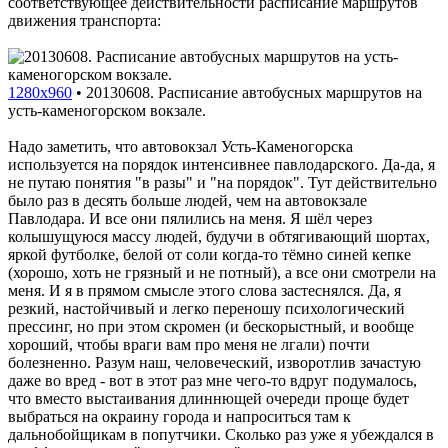
соответствующее действительности расписание маршрутов
движения транспорта:
1280x960
•
20130608. Расписание автобусных маршрутов на
усть-каменогорском вокзале.
Надо заметить, что автовокзал Усть-Каменогорска
используется на порядок интенсивнее павлодарского. Да-да, я
не путаю понятия "в разы" и "на порядок". Тут действительно
было раз в десять больше людей, чем на автовокзале
Павлодара. И все они пялились на меня. Я шёл через
колышущуюся массу людей, будучи в обтягивающий шортах,
яркой футболке, белой от соли когда-то тёмно синей кепке
(хорошо, хоть не грязный и не потный), а все они смотрели на
меня. И я в прямом смысле этого слова застеснялся. Да, я
резкий, настойчивый и легко переношу психологический
прессинг, но при этом скромен (и бескорыстный, и вообще
хороший, чтобы враги вам про меня не лгали) почти
болезненно. Разум наш, человеческий, изворотлив зачастую
даже во вред - вот в этот раз мне чего-то вдруг подумалось,
что вместо выстаивания длиннющей очереди проще будет
выбраться на окраину города и напроситься там к
дальнобойщикам в попутчики. Сколько раз уже я убеждался в