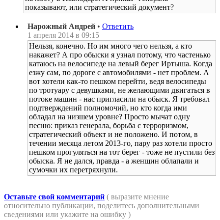
показывают, или стратегический документ?
Нарожный Андрей
•
Ответить
1 апреля 2014 в 09:15
Нельзя, конечно. Но им много чего нельзя, а кто
накажет? А про обыски я узнал потому, что частенько
катаюсь на велосипеде на левый берег Иртыша. Когда
езжу сам, по дороге с автомобилями - нет проблем. А
вот хотели как-то пешком перейти, ведя велосипеды
по тротуару с девушками, не желающими двигаться в
потоке машин - нас пригласили на обыск. Я требовал
подтверждений полномочий, но кто когда ими
обладал на низшем уровне? Просто мычат одну
песню: приказ генерала, борьба с терроризмом,
стратегический объект и не положено. И потом, в
течении месяца летом 2013-го, пару раз хотели просто
пешком прогуляться на тот берег - тоже не пустили без
обыска. Я не дался, правда - а женщин облапали и
сумочки их перетряхнули.
Оставьте свой комментарий
( выразите мнение
относительно публикации, поделитесь дополнительными
сведениями или укажите на ошибку )