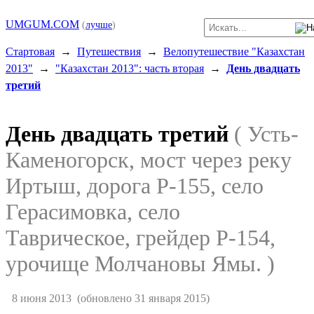
UMGUM.COM
(
лучше
)
Стартовая
→
Путешествия
→
Велопутешествие "Казахстан
2013"
→
"Казахстан 2013": часть вторая
→
День двадцать
третий
День двадцать третий
( Усть-
Каменогорск, мост через реку
Иртыш, дорога P-155, село
Герасимовка, село
Таврическое, грейдер P-154,
урочище Молчановы Ямы. )
8 июня 2013
(обновлено 31 января 2015)