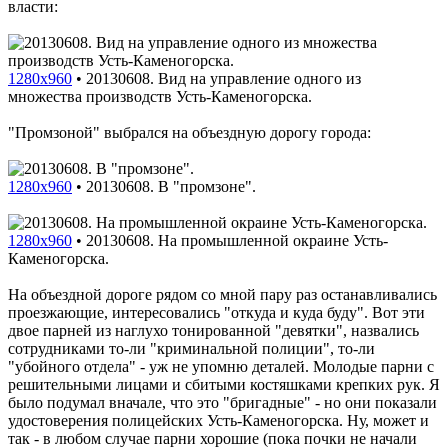
власти:
1280x960
•
20130608. Вид на управление одного из
множества производств Усть-Каменогорска.
"Промзоной" выбрался на объездную дорогу города:
1280x960
•
20130608. В "промзоне".
1280x960
•
20130608. На промышленной окраине Усть-
Каменогорска.
На объездной дороге рядом со мной пару раз останавливались
проезжающие, интересовались "откуда и куда буду". Вот эти
двое парней из наглухо тонированной "девятки", назвались
сотрудниками то-ли "криминальной полиции", то-ли
"убойного отдела" - уж не упомню деталей. Молодые парни с
решительными лицами и сбитыми костяшками крепких рук. Я
было подумал вначале, что это "бригадные" - но они показали
удостоверения полицейских Усть-Каменогорска. Ну, может и
так - в любом случае парни хорошие (пока почки не начали