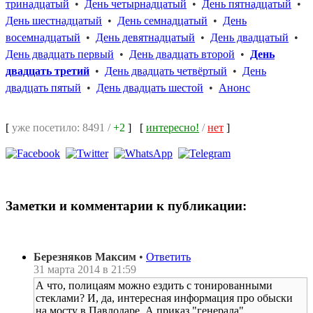
тринадцатый
•
День четырнадцатый
•
День пятнадцатый
•
День шестнадцатый
•
День семнадцатый
•
День
восемнадцатый
•
День девятнадцатый
•
День двадцатый
•
День двадцать первый
•
День двадцать второй
•
День
двадцать третий
•
День двадцать четвёртый
•
День
двадцать пятый
•
День двадцать шестой
•
Анонс
[
уже посетило: 8491 /
+2
]
[
интересно!
/
нет
]
Заметки и комментарии к публикации:
Березняков Максим
•
Ответить
31 марта 2014 в 21:59
А что, полицаям можно ездить с тонированными
стеклами? И, да, интересная информация про обыски
на мосту в Павлодаре. А приказ "генерала"