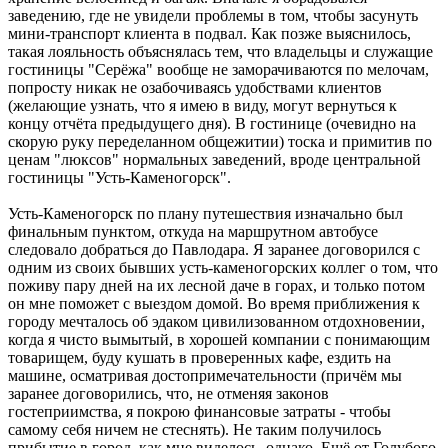
заведению, где не увидели проблемы в том, чтобы засунуть
мини-транспорт клиента в подвал. Как позже выяснилось,
такая лояльность объяснялась тем, что владельцы и служащие
гостиницы "Серёжа" вообще не заморачиваются по мелочам,
попросту никак не озабочиваясь удобствами клиентов
(желающие узнать, что я имею в виду, могут вернуться к
концу отчёта предыдущего дня). В гостинице (очевидно на
скорую руку переделанном общежитии) тоска и примитив по
ценам "люксов" нормальных заведений, вроде центральной
гостиницы "Усть-Каменогорск".
Усть-Каменогорск по плану путешествия изначально был
финальным пунктом, откуда на маршрутном автобусе
следовало добраться до Павлодара. Я заранее договорился с
одним из своих бывших усть-каменогорских коллег о том, что
поживу пару дней на их лесной даче в горах, и только потом
он мне поможет с выездом домой. Во время приближения к
городу мечталось об эдаком цивилизованном отдохновении,
когда я чисто вымытый, в хорошей компании с понимающим
товарищем, буду кушать в проверенных кафе, ездить на
машине, осматривая достопримечательности (причём мы
заранее договорились, что, не отменяя законов
гостеприимства, я покрою финансовые затраты - чтобы
самому себя ничем не стеснять). Не таким получилось
прибытие в город, как мне виделось, однако. Ещё от Голубого