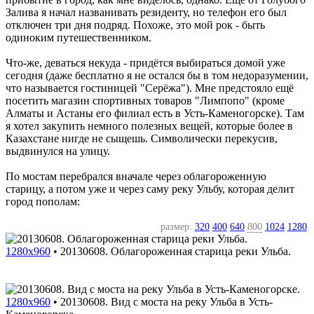
Залива я начал названивать резиденту, но телефон его был
отключен три дня подряд. Похоже, это мой рок - быть
одиноким путешественником.
Что-же, деваться некуда - придётся выбираться домой уже
сегодня (даже бесплатно я не остался бы в том недоразумении,
что называется гостиницей "Серёжа"). Мне предстояло ещё
посетить магазин спортивных товаров "Лимпопо" (кроме
Алматы и Астаны его филиал есть в Усть-Каменогорске). Там
я хотел закупить немного полезных вещей, которые более в
Казахстане нигде не сыщешь. Символически перекусив,
выдвинулся на улицу.
По мостам перебрался вначале через облагороженную
старицу, а потом уже и через саму реку Ульбу, которая делит
город пополам:
размер:
320
400
640
800
1024
1280
1280x960
•
20130608. Облагороженная старица реки Ульба.
1280x960
•
20130608. Вид с моста на реку Ульба в Усть-