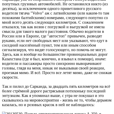
попутных грузовых автомобилей. Не остановился никто (из
десятка), за исключением одного приветливого русского
водителя тягача "Volvo" аж с латвийскими (или каким-то там
похожими балтийскими) номерами, следующего попутно со
мной всего десять следующих километров. С сожалением
отказался, так как возня с погрузкой и выгрузкой не имела
смысла для такого малого расстояния. Обычно водители в
России или в Европе, где "автостоп" привычен, разводят
руками, если нет свободных мест или указывают, что едут в
соседний населённый пункт, тем или иным способом
сигнализируя, что видят голосующего, но помочь не могут.
Здесь, как и вообще на большинстве провинциальных дорог
Казахстана (где я был, конечно, и взывал к помощи), иначе:
водители и пассажиры просто синхронно выворачивают
головы, глядя на меня, никак не выказывая своей реакции,
проезжая мимо. И всё. Просто все летят мимо, даже не снижая
скорости.
Так и пилил до Сарканда, за двадцать пять километров на всё
более стрёмной дороге растрясывая потихоньку последний
энтузиазм. Как я упоминал выше, с утра не покушал и это
сказывалось на мировосприятии - жизнь не то, чтобы дерьмом
казалась, но и розовых красок в ней не наблюдалось: