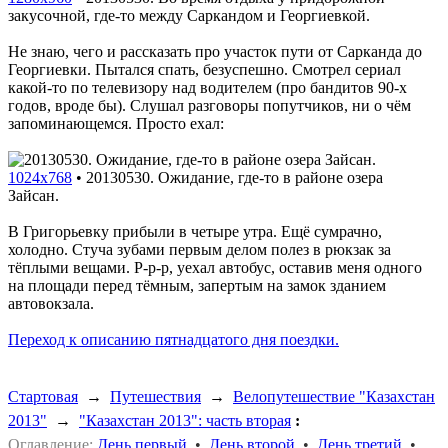
закусочной, где-то между Саркандом и Георгиевкой.
Не знаю, чего и рассказать про участок пути от Сарканда до
Георгиевки. Пытался спать, безуспешно. Смотрел сериал
какой-то по телевизору над водителем (про бандитов 90-х
годов, вроде бы). Слушал разговоры попутчиков, ни о чём
запоминающемся. Просто ехал:
1024x768
•
20130530. Ожидание, где-то в районе озера
Зайсан.
В Григорьевку прибыли в четыре утра. Ещё сумрачно,
холодно. Стуча зубами первым делом полез в рюкзак за
тёплыми вещами. Р-р-р, уехал автобус, оставив меня одного
на площади перед тёмным, запертым на замок зданием
автовокзала.
Переход к описанию пятнадцатого дня поездки.
Стартовая
→
Путешествия
→
Велопутешествие "Казахстан
2013"
→
"Казахстан 2013": часть вторая
:
Оглавление:
День первый
•
День второй
•
День третий
•