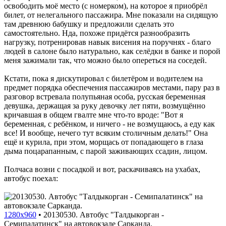
освободить моё место (с номерком), на которое я приобрёл
билет, от нелегального пассажира. Мне показали на сидящую
там древнюю бабушку и предложили сделать это
самостоятельно. Нда, похоже придётся разнообразить
нагрузку, потренировав навык висения на поручнях - благо
людей в салоне было натурально, как селёдки в банке и порой
меня зажимали так, что можно было опереться на соседей.
Кстати, пока я дискутировал с билетёром и водителем на
предмет порядка обеспечения пассажиров местами, пару раз в
разговор встревала полупьяная особа, русская беременная
девушка, держащая за руку девочку лет пяти, возмущённо
кричавшая в общем гвалте мне что-то вроде: "Вот я
беременная, с ребёнком, и ничего - не возмущаюсь, а еду как
все! И вообще, нечего тут всяким столичным делать!" Она
ещё и курила, при этом, морщась от попадающего в глаза
дыма поцарапанным, с парой заживающих ссадин, лицом.
Полчаса возни с посадкой и вот, раскачиваясь на ухабах,
автобус поехал:
1280x960
•
20130530. Автобус "Талдыкорган -
Семипалатинск" на автовокзале Сарканда.