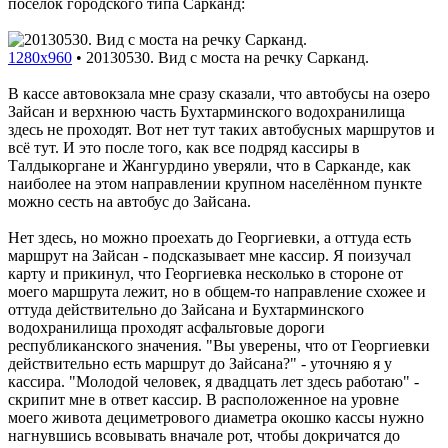
посёлок городского типа Сарканд:
1280x960
•
20130530. Вид с моста на речку Сарканд.
В кассе автовокзала мне сразу сказали, что автобусы на озеро
Зайсан и верхнюю часть Бухтарминского водохранилища
здесь не проходят. Вот нет тут таких автобусных маршрутов и
всё тут. И это после того, как все подряд кассиры в
Талдыкоргане и Жангурдино уверяли, что в Сарканде, как
наиболее на этом направлении крупном населённом пункте
можно сесть на автобус до Зайсана.
Нет здесь, но можно проехать до Георгиевки, а оттуда есть
маршрут на Зайсан - подсказывает мне кассир. Я поизучал
карту и прикинул, что Георгиевка несколько в стороне от
моего маршрута лежит, но в общем-то направление схожее и
оттуда действительно до Зайсана и Бухтарминского
водохранилища проходят асфальтовые дороги
республиканского значения. "Вы уверены, что от Георгиевки
действительно есть маршрут до Зайсана?" - уточняю я у
кассира. "Молодой человек, я двадцать лет здесь работаю" -
скрипит мне в ответ кассир. В расположенное на уровне
моего живота дециметрового диаметра окошко кассы нужно
нагнувшись всовывать вначале рот, чтобы докричатся до