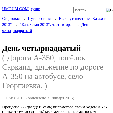
UMGUM.COM
(
лучше
)
Стартовая
→
Путешествия
→
Велопутешествие "Казахстан
2013"
→
"Казахстан 2013": часть вторая
→
День
четырнадцатый
День четырнадцатый
( Дорога A-350, посёлок
Сарканд, движение по дороге
A-350 на автобусе, село
Георгиевка. )
30 мая 2013
(обновлено 31 января 2015)
Пройдено 27 (двадцать семь) километров своим ходом и 575
(пятьсот семьдесят пять) километров на пассажирском