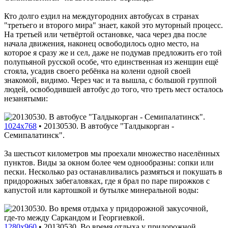
Кто долго ездил на междугородних автобусах в странах
"третьего и второго мира" знает, какой это муторный процесс.
На третьей или четвёртой остановке, часа через два после
начала движения, наконец освободилось одно место, на
которое я сразу же и сел, даже не подумав предложить его той
полупьяной русской особе, что единственная из женщин ещё
стояла, усадив своего ребёнка на колени одной своей
знакомой, видимо. Через час и та вышла, с большой группой
людей, освободившей автобус до того, что треть мест осталось
незанятыми:
1024x768
•
20130530. В автобусе "Талдыкорган -
Семипалатинск".
За шестьсот километров мы проехали множество населённых
пунктов. Виды за окном более чем однообразны: сопки или
пески. Несколько раз останавливались размяться и покушать в
придорожных забегаловках, где я брал по паре пирожков с
капустой или картошкой и бутылке минеральной воды:
1280x960
•
20130530. Во время отдыха у придорожной