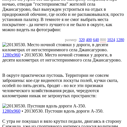
ночью, отведав "гостеприимства" жителей села
Джансагурово, был вынужден устроиться на отдых в
придорожной обочине, где особо и не распаковывался, просто
установив палатку. В темноте я не смог выбрать места
поскрытнее - да ничего лучшего и не было в округе, как
можно видеть на фотографии:
размер:
320
400
640
800
1024
1280
1280x960
•
20130530. Место ночной стоянки у дороги, в
десяти километрах от негостеприимного села Джансагурово.
В округе практически пустошь. Территории не совсем
заброшены: кое-где виднеются лоскуты полей, кучки скота,
особей по пять-десять, бродят - но все эти признаки
человеческого хозяйствования редки, чередуются
километрами никак не затронутых пространств:
1280x960
•
20130530. Пустоши вдоль дороги A-350.
С утра не покушал и вяло крутил педали, двигаясь в сторону
Сарканда, уже из спортивного интереса голосуя водителям