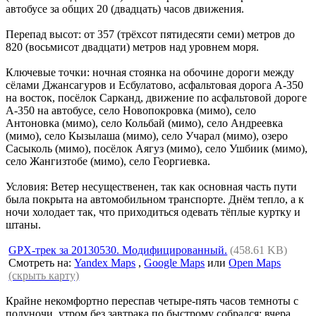
автобусе за общих 20 (двадцать) часов движения.
Перепад высот: от 357 (трёхсот пятидесяти семи) метров до
820 (восьмисот двадцати) метров над уровнем моря.
Ключевые точки: ночная стоянка на обочине дороги между
сёлами Джансагуров и Есбулатово, асфальтовая дорога A-350
на восток, посёлок Сарканд, движение по асфальтовой дороге
A-350 на автобусе, село Новопокровка (мимо), село
Антоновка (мимо), село Кольбай (мимо), село Андреевка
(мимо), село Кызылаша (мимо), село Учарал (мимо), озеро
Сасыколь (мимо), посёлок Аягуз (мимо), село Ушбиик (мимо),
село Жангизтобе (мимо), село Георгиевка.
Условия: Ветер несущественен, так как основная часть пути
была покрыта на автомобильном транспорте. Днём тепло, а к
ночи холодает так, что приходиться одевать тёплые куртку и
штаны.
GPX-трек за 20130530. Модифицированный.
(458.61 KB)
Смотреть на:
Yandex Maps
,
Google Maps
или
Open Maps
(скрыть карту)
Крайне некомфортно переспав четыре-пять часов темноты с
полуночи, утром без завтрака по быстрому собрался; вчера