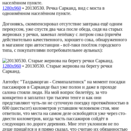
1280x960
•
20130530. Речка Сарканд, вид с моста в
одноимённом населённом пункте.
Догоняясь, скомпенсировал отсутствие завтрака ещё одним
перекусом, уже спустя два часа после обеда, сидя на старых
жерновах у речки, зажевал лепёшку с литром сока (причём
действительно качественного, хорошего сока, обнаруженного
в магазине при автостанции - всё-таки посёлок городского
типа, с покупателями потребовательнее аульных):
1280x960
•
20130530. Старые жернова на берегу речки
Сарканд.
Автобус "Талдыкорган - Семипалатинск" на момент посадки
пассажиров в Сарканде был уже полон и даже в проходе
салона стояли люди. На мой вопрос билетёру, за что
конкретно я заплатил три тысячи тенге и как они
представляют чуть-ли не суточную поездку протяжённостью в
600 (шестьсот) километров уставшим человеком стоя, мне
ответили, что места на самом деле освободятся уже через сто-
двести километров, когда часть пассажиров сойдёт в
следующих по дороге деревнях. Мне этот уклонизм не по
душе пришёлся и я прямо сказал, что считаю их обязанностью