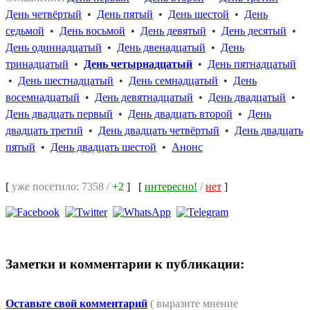
День четвёртый
•
День пятый
•
День шестой
•
День
седьмой
•
День восьмой
•
День девятый
•
День десятый
•
День одиннадцатый
•
День двенадцатый
•
День
тринадцатый
•
День четырнадцатый
•
День пятнадцатый
•
День шестнадцатый
•
День семнадцатый
•
День
восемнадцатый
•
День девятнадцатый
•
День двадцатый
•
День двадцать первый
•
День двадцать второй
•
День
двадцать третий
•
День двадцать четвёртый
•
День двадцать
пятый
•
День двадцать шестой
•
Анонс
[
уже посетило: 7358 /
+2
]
[
интересно!
/
нет
]
Заметки и комментарии к публикации:
Оставьте свой комментарий
( выразите мнение