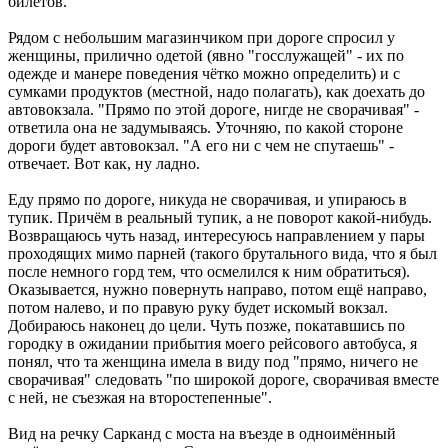
билетов.
Рядом с небольшим магазинчиком при дороге спросил у
женщины, прилично одетой (явно "госслужащей" - их по
одежде и манере поведения чётко можно определить) и с
сумками продуктов (местной, надо полагать), как доехать до
автовокзала. "Прямо по этой дороге, нигде не сворачивая" -
ответила она не задумываясь. Уточняю, по какой стороне
дороги будет автовокзал. "А его ни с чем не спутаешь" -
отвечает. Вот как, ну ладно.
Еду прямо по дороге, никуда не сворачивая, и упираюсь в
тупик. Причём в реальный тупик, а не поворот какой-нибудь.
Возвращаюсь чуть назад, интересуюсь направлением у пары
проходящих мимо парней (такого брутального вида, что я был
после немного горд тем, что осмелился к ним обратиться).
Оказывается, нужно повернуть направо, потом ещё направо,
потом налево, и по правую руку будет искомый вокзал.
Добираюсь наконец до цели. Чуть позже, покатавшись по
городку в ожидании прибытия моего рейсового автобуса, я
понял, что та женщина имела в виду под "прямо, ничего не
сворачивая" следовать "по широкой дороге, сворачивая вместе
с ней, не съезжая на второстепенные".
Вид на речку Сарканд с моста на въезде в одноимённый