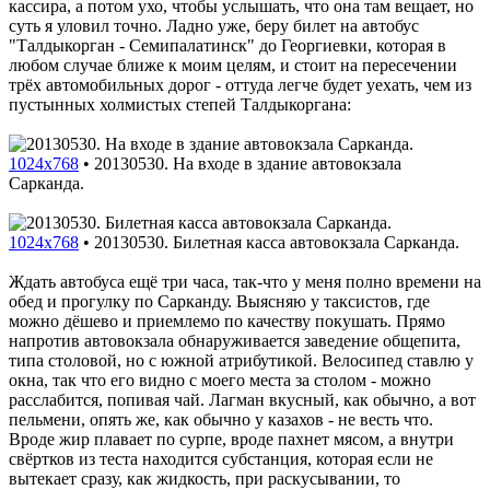
кассира, а потом ухо, чтобы услышать, что она там вещает, но
суть я уловил точно. Ладно уже, беру билет на автобус
"Талдыкорган - Семипалатинск" до Георгиевки, которая в
любом случае ближе к моим целям, и стоит на пересечении
трёх автомобильных дорог - оттуда легче будет уехать, чем из
пустынных холмистых степей Талдыкоргана:
1024x768
•
20130530. На входе в здание автовокзала
Сарканда.
1024x768
•
20130530. Билетная касса автовокзала Сарканда.
Ждать автобуса ещё три часа, так-что у меня полно времени на
обед и прогулку по Сарканду. Выясняю у таксистов, где
можно дёшево и приемлемо по качеству покушать. Прямо
напротив автовокзала обнаруживается заведение общепита,
типа столовой, но с южной атрибутикой. Велосипед ставлю у
окна, так что его видно с моего места за столом - можно
расслабится, попивая чай. Лагман вкусный, как обычно, а вот
пельмени, опять же, как обычно у казахов - не весть что.
Вроде жир плавает по сурпе, вроде пахнет мясом, а внутри
свёртков из теста находится субстанция, которая если не
вытекает сразу, как жидкость, при раскусывании, то