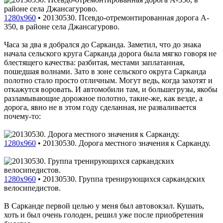
1280x960
•
20130530. Псевдо-отремонтированная дорога A-
350, в районе села Джансагурово.
Часа за два я добрался до Сарканда. Заметил, что до знака
начала сельского круга Сарканда дорога была мягко говоря не
блестящего качества: разбитая, местами заплатанная,
пошедшая волнами. Зато в зоне сельского округа Сарканда
полотно стало просто отличным. Могут ведь, когда захотят и
откажутся воровать. И автомобили там, и большегрузы, якобы
разламывающие дорожное полотно, такие-же, как везде, а
дорога, явно не в этом году сделанная, не разваливается
почему-то:
1280x960
•
20130530. Дорога местного значения к Сарканду.
1280x960
•
20130530. Группа тренирующихся саркандских
велосипедистов.
В Сарканде первой целью у меня был автовокзал. Кушать,
хоть и был очень голоден, решил уже после приобретения