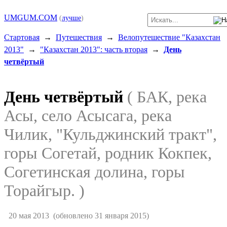
UMGUM.COM
(
лучше
)
Стартовая
→
Путешествия
→
Велопутешествие "Казахстан
2013"
→
"Казахстан 2013": часть вторая
→
День
четвёртый
День четвёртый
( БАК, река
Асы, село Асысага, река
Чилик, "Кульджинский тракт",
горы Согетай, родник Кокпек,
Согетинская долина, горы
Торайгыр. )
20 мая 2013
(обновлено 31 января 2015)