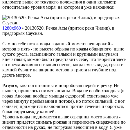
километр выше от текущего положения в один километр
относительно уровня моря, на котором я уже находился:
1280x960
•
20130520. Речка Асы (приток реки Чилик), в
предгорьях Саускан.
Сам по себе поток воды в данный момент неширокий -
метров в пять - но высота обрыва по краям обширного, ныне
сухого русла, засыпанного галькой и крупными валунами
впечатляли; можно было представить себе, что творится здесь
во время активного таяния снегов, когда смесь воды, грязи и
камней бурлит на ширине метров в триста и глубине под
десять метров.
Разулся, закатал штанины и попробовал перейти речку. Не
вышло, пришлось снимать штаны. Вода не особо холодная (в
горах Аксоран вообще мышцы судорогой схватывало уже
через минуту пребывания в потоке), но поток сильный, с ног
сбивает, приходится наклоняться против течения и бороться,
балансируя между камней.
Уровень воды поднимается выше середины моего живота -
значит придётся снимать рюкзак и переносить снаряжение по
отдельности на руках, не погружая велосипед в воду. Я уже