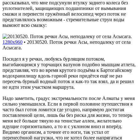
рассказывал, что мне подсунули втулку заднего колеса без
уплотнителей, защищающих подшипники от вымывания
смазки и перевести гружённый велосипед через поток не
представлялось возможным - стремительные струи воды
вымоют всю смазку:
1280x960
•
20130520. Поток речки Асы, неподалеку от села
Асысага.
Посидел я у речки, любуясь бурлящим потоком,
выгибающимся у торчащих валунов подобно мышцам атлета,
представляя, что во время крутого подъёма к Бартогайскому
водохранилищу вдоль горной реки придётся ещё не раз
пересечь бурный водный поток и как-то так взял, да и решил
не идти этим участком маршрута.
Надо заметить, градус экстремальности после Алматы у меня
сильно уменьшился. Если в первой половине путешествия я
часто был готов ломится где угодно, напрямую достигая
поставленной цели, лишь бы без риска для жизни, то теперь
меня всё больше тянуло на тенистые аллеи, желательно
идущие горизонтально, а то и с уклоном вниз и вперёд.
Видимо организм, а точнее его ноги, так устал от
перенесённой нагрузки, что не хотел более напрягаться