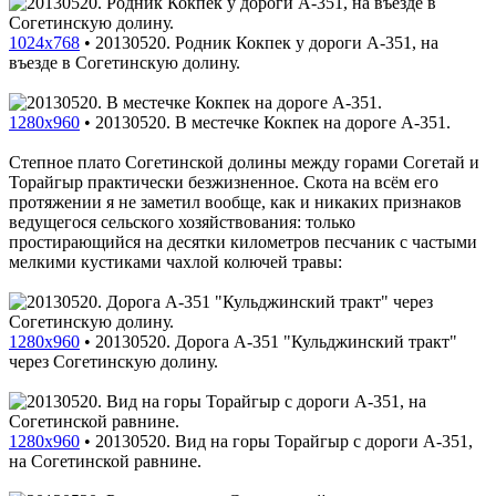
1024x768
•
20130520. Родник Кокпек у дороги A-351, на
въезде в Согетинскую долину.
1280x960
•
20130520. В местечке Кокпек на дороге A-351.
Степное плато Согетинской долины между горами Согетай и
Торайгыр практически безжизненное. Скота на всём его
протяжении я не заметил вообще, как и никаких признаков
ведущегося сельского хозяйствования: только
простирающийся на десятки километров песчаник с частыми
мелкими кустиками чахлой колючей травы:
1280x960
•
20130520. Дорога A-351 "Кульджинский тракт"
через Согетинскую долину.
1280x960
•
20130520. Вид на горы Торайгыр с дороги A-351,
на Согетинской равнине.