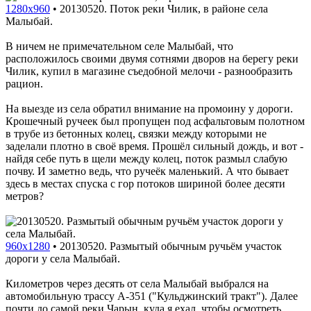
1280x960
•
20130520. Поток реки Чилик, в районе села
Малыбай.
В ничем не примечательном селе Малыбай, что
расположилось своими двумя сотнями дворов на берегу реки
Чилик, купил в магазине съедобной мелочи - разнообразить
рацион.
На выезде из села обратил внимание на промоину у дороги.
Крошечный ручеек был пропущен под асфальтовым полотном
в трубе из бетонных колец, связки между которыми не
заделали плотно в своё время. Прошёл сильный дождь, и вот -
найдя себе путь в щели между колец, поток размыл слабую
почву. И заметно ведь, что ручеёк маленький. А что бывает
здесь в местах спуска с гор потоков шириной более десяти
метров?
960x1280
•
20130520. Размытый обычным ручьём участок
дороги у села Малыбай.
Километров через десять от села Малыбай выбрался на
автомобильную трассу A-351 ("Кульджинский тракт"). Далее
почти до самой реки Чарын, куда я ехал, чтобы осмотреть