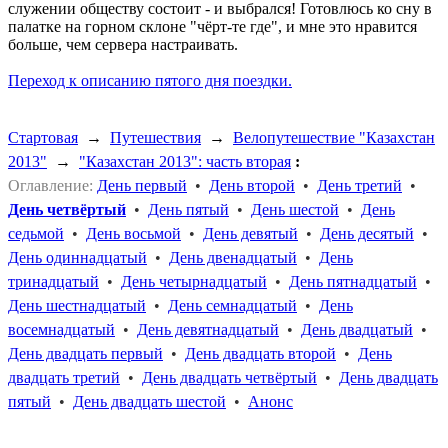
служении обществу состоит - и выбрался! Готовлюсь ко сну в
палатке на горном склоне "чёрт-те где", и мне это нравится
больше, чем сервера настраивать.
Переход к описанию пятого дня поездки.
Стартовая
→
Путешествия
→
Велопутешествие "Казахстан
2013"
→
"Казахстан 2013": часть вторая
:
Оглавление:
День первый
•
День второй
•
День третий
•
День четвёртый
•
День пятый
•
День шестой
•
День
седьмой
•
День восьмой
•
День девятый
•
День десятый
•
День одиннадцатый
•
День двенадцатый
•
День
тринадцатый
•
День четырнадцатый
•
День пятнадцатый
•
День шестнадцатый
•
День семнадцатый
•
День
восемнадцатый
•
День девятнадцатый
•
День двадцатый
•
День двадцать первый
•
День двадцать второй
•
День
двадцать третий
•
День двадцать четвёртый
•
День двадцать
пятый
•
День двадцать шестой
•
Анонс