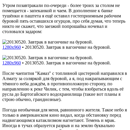
Утром позавтракали по-очереди - более троих за столом не
помещается - запеканкой и чаем. В дополнение к банке
тушёнки и паштета я ещё оставил гостеприимным рабочим
буровой пять оставшихся огурцов, про себя думая, что теперь
никто не скажет, что заезжий попрошайка ночевал и
столовался задаром:
1280x960
•
20130520. Завтрак в вагончике на буровой.
1280x960
•
20130520. Завтрак в вагончике на буровой.
После чаепития "Камаз" с топливной цистерной направился в
Алмату за соляркой для буровой, а я, под накрапывающим с
тёмного неба дождём, в противоположную сторону, по
направлению к реке Чилик, с тем, чтобы взобраться вдоль её
русла до Бартогайского водохранилища (такие вот планы я
строю обычно, грандиозные).
Погода необычная для меня, равнинного жителя. Такое небо я
только в американском кино видал, когда обстановку перед
надвигающимся катаклизмом нагнетают. Темень и мрак.
Иногда в тучах образуется разрыв и на землю буквально