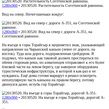
1280x960
•
20130520. Растительность Согетинской равнины.
Вид на север. Ничегошеньки вокруг:
1280x960
•
20130520. Вид на север с дороги A-351, на
Согетинской равнине.
На въезде в горы Торайгыр я заприметил знак, указывающий
направление на Чарынский каньон (левее от дороги, на
восток). Туда шла дорога, подправленная грейдером. Я
подумал, что каньон как таковой должен простираться по
обеим сторонам реки, но алматинцев отправляют к его более
близкой части на левом берегу, где наверное оборудована
туристическая инфраструктура, в которой я как-раз и не
нуждаюсь. Ещё дома готовя маршрут я решил осмотреть
непопулярную часть каньона на правом берегу, потому
двинулся далее, вглубь гор Торайгыр:
1280x960
•
20130520. На въезде в горы Торайгыр, дорогой A-
351.