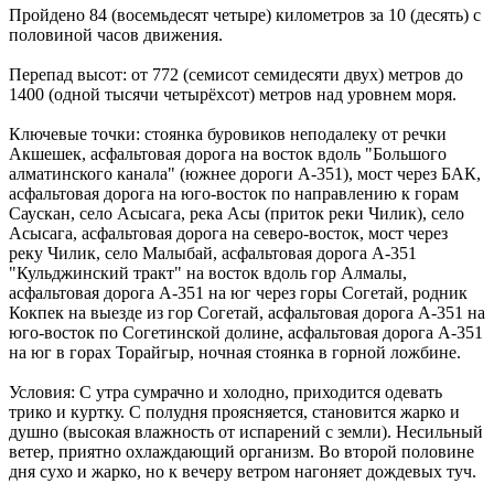
Пройдено 84 (восемьдесят четыре) километров за 10 (десять) с
половиной часов движения.
Перепад высот: от 772 (семисот семидесяти двух) метров до
1400 (одной тысячи четырёхсот) метров над уровнем моря.
Ключевые точки: стоянка буровиков неподалеку от речки
Акшешек, асфальтовая дорога на восток вдоль "Большого
алматинского канала" (южнее дороги A-351), мост через БАК,
асфальтовая дорога на юго-восток по направлению к горам
Саускан, село Асысага, река Асы (приток реки Чилик), село
Асысага, асфальтовая дорога на северо-восток, мост через
реку Чилик, село Малыбай, асфальтовая дорога A-351
"Кульджинский тракт" на восток вдоль гор Алмалы,
асфальтовая дорога A-351 на юг через горы Согетай, родник
Кокпек на выезде из гор Согетай, асфальтовая дорога A-351 на
юго-восток по Согетинской долине, асфальтовая дорога A-351
на юг в горах Торайгыр, ночная стоянка в горной ложбине.
Условия: С утра сумрачно и холодно, приходится одевать
трико и куртку. С полудня проясняется, становится жарко и
душно (высокая влажность от испарений с земли). Несильный
ветер, приятно охлаждающий организм. Во второй половине
дня сухо и жарко, но к вечеру ветром нагоняет дождевых туч.