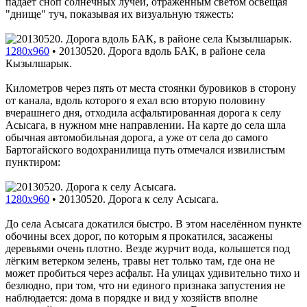
падает сноп солнечных лучей, отражённым светом освещая
"днище" туч, показывая их визуальную тяжесть:
1280x960
•
20130520. Дорога вдоль БАК, в районе села
Кызылшарык.
Километров через пять от места стоянки буровиков в сторону
от канала, вдоль которого я ехал всю вторую половину
вчерашнего дня, отходила асфальтированная дорога к селу
Асысага, в нужном мне направлении. На карте до села шла
обычная автомобильная дорога, а уже от села до самого
Бартогайского водохранилища путь отмечался извилистым
пунктиром:
1280x960
•
20130520. Дорога к селу Асысага.
До села Асысага докатился быстро. В этом населённом пункте
обочины всех дорог, по которым я прокатился, засажены
деревьями очень плотно. Везде журчит вода, колышется под
лёгким ветерком зелень, травы нет только там, где она не
может пробиться через асфальт. На улицах удивительно тихо и
безлюдно, при том, что ни единого признака запустения не
наблюдается: дома в порядке и вид у хозяйств вполне