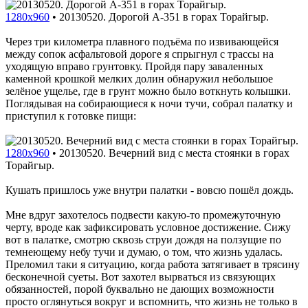
1280x960
•
20130520. Дорогой A-351 в горах Торайгыр.
Через три километра плавного подъёма по извивающейся
между сопок асфальтовой дороге я спрыгнул с трассы на
уходящую вправо грунтовку. Пройдя пару заваленных
каменной крошкой мелких долин обнаружил небольшое
зелёное ущелье, где в грунт можно было воткнуть колышки.
Поглядывая на собирающиеся к ночи тучи, собрал палатку и
приступил к готовке пищи:
1280x960
•
20130520. Вечерний вид с места стоянки в горах
Торайгыр.
Кушать пришлось уже внутри палатки - вовсю пошёл дождь.
Мне вдруг захотелось подвести какую-то промежуточную
черту, вроде как зафиксировать условное достижение. Сижу
вот в палатке, смотрю сквозь струи дождя на ползущие по
темнеющему небу тучи и думаю, о том, что жизнь удалась.
Преломил таки я ситуацию, когда работа затягивает в трясину
бесконечной суеты. Вот захотел вырваться из связующих
обязанностей, порой буквально не дающих возможности
просто оглянуться вокруг и вспомнить, что жизнь не только в