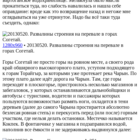
Бартогайское водохранилище. Мелькнула было мысль
прокатиться туда, но слабость навалилась и нашла себе
оправдание: вроде как это возвращение назад и негоже мне
оглядываться на уже отринутое. Надо бы всё таки туда
съездить, однако:
1280x960
•
20130520. Развалины строения на перевале в
горах Согетай.
Горы Согетай не просто горы на ровном месте, а своего рода
край обширного высокогорного плато, уступом подходящего
к горам Торайгыр, за которыми уже протекает река Чарын. По
этому плато далее идёт дорога на Чарын. Там, где горы
переходят в плоскогорье, пристроилось несколько магазинов и
забегаловок, у которых останавливаются дальнобойщики и
автобусы с туристами, водители и пассажиры которых
пользуются возможностью размять ноги, охладится в тени
деревьев (далее до самого Чарына простирается абсолютно
безлесая ровная степь) и перекусить перед (или после) горным
участком, где нельзя делать остановки. Местечко называется
Кокпек. В фонтанчике у магазина я подзаправился водой,
наполнив все ёмкости и не задерживаясь выдвинулся далее: