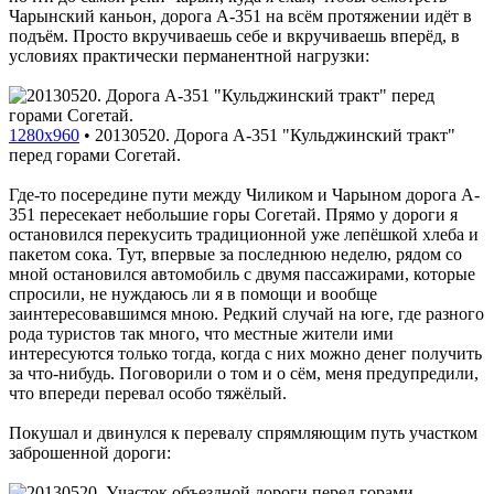
Чарынский каньон, дорога A-351 на всём протяжении идёт в
подъём. Просто вкручиваешь себе и вкручиваешь вперёд, в
условиях практически перманентной нагрузки:
1280x960
•
20130520. Дорога A-351 "Кульджинский тракт"
перед горами Согетай.
Где-то посередине пути между Чиликом и Чарыном дорога A-
351 пересекает небольшие горы Согетай. Прямо у дороги я
остановился перекусить традиционной уже лепёшкой хлеба и
пакетом сока. Тут, впервые за последнюю неделю, рядом со
мной остановился автомобиль с двумя пассажирами, которые
спросили, не нуждаюсь ли я в помощи и вообще
заинтересовавшимся мною. Редкий случай на юге, где разного
рода туристов так много, что местные жители ими
интересуются только тогда, когда с них можно денег получить
за что-нибудь. Поговорили о том и о сём, меня предупредили,
что впереди перевал особо тяжёлый.
Покушал и двинулся к перевалу спрямляющим путь участком
заброшенной дороги: