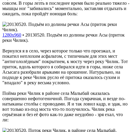
совсем. В горы лезть в последнее время было реально тяжело -
мышцы ног "забивались" моментально, заставляя отдыхать и
ожидать, пока пройдёт ноющая боль:
1280x960
•
20130520. Подъём из долины речки Асы (приток
реки Чилик).
Вернулся я в село, через которое только что проезжал, и
покатил неплохим асфальтом, с типичным для этих мест
"антигололёдным" покрытием, к мосту через реку Чилик. Тот
приток, вдоль которого я собирался идти в горы, ниже села
Асысага разобрали арыками на орошение. Натурально, на
подходе к реке Чилик русло её притока оказалось сухим и
"впадало" в реку весьма условно.
Пойма реки Чилик в районе села Малыбай оказалась
совершенно нефотогеничной. Погода сумрачная, и везде по-
натыканы столбы с проводами. Я и так ловил кадр, и эдак, но
вот только из-под моста что-то получилось. Чилик река
серьёзная и без её фото как-то даже неудобно - зря ехал, что
ли: