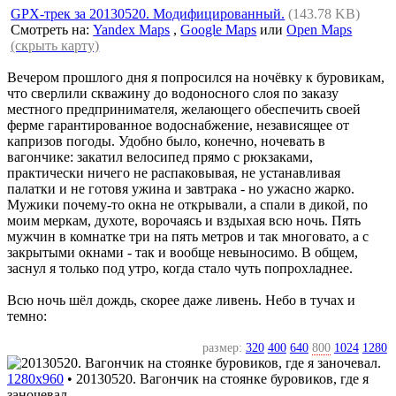
GPX-трек за 20130520. Модифицированный.
(143.78 KB)
Смотреть на:
Yandex Maps
,
Google Maps
или
Open Maps
(скрыть карту)
Вечером прошлого дня я попросился на ночёвку к буровикам,
что сверлили скважину до водоносного слоя по заказу
местного предпринимателя, желающего обеспечить своей
ферме гарантированное водоснабжение, независящее от
капризов погоды. Удобно было, конечно, ночевать в
вагончике: закатил велосипед прямо с рюкзаками,
практически ничего не распаковывая, не устанавливая
палатки и не готовя ужина и завтрака - но ужасно жарко.
Мужики почему-то окна не открывали, а спали в дикой, по
моим меркам, духоте, ворочаясь и вздыхая всю ночь. Пять
мужчин в комнатке три на пять метров и так многовато, а с
закрытыми окнами - так и вообще невыносимо. В общем,
заснул я только под утро, когда стало чуть попрохладнее.
Всю ночь шёл дождь, скорее даже ливень. Небо в тучах и
темно:
размер:
320
400
640
800
1024
1280
1280x960
•
20130520. Вагончик на стоянке буровиков, где я
заночевал.