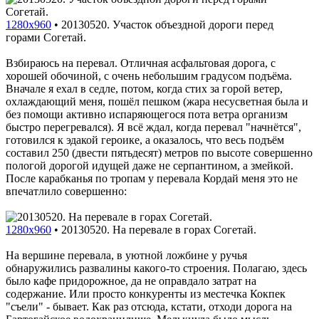
1280x960
•
20130520. Участок объездной дороги перед
горами Согетай.
Взбираюсь на перевал. Отличная асфальтовая дорога, с
хорошей обочиной, с очень небольшим градусом подъёма.
Вначале я ехал в седле, потом, когда стих за горой ветер,
охлаждающий меня, пошёл пешком (жара несусветная была и
без помощи активно испаряющегося пота ветра организм
быстро перегревался). Я всё ждал, когда перевал "начнётся",
готовился к эдакой героике, а оказалось, что весь подъём
составил 250 (двести пятьдесят) метров по высоте совершенно
пологой дорогой идущей даже не серпантином, а змейкой.
После карабканья по тропам у перевала Кордай меня это не
впечатлило совершенно:
1280x960
•
20130520. На перевале в горах Согетай.
На вершине перевала, в уютной ложбине у ручья
обнаружились развалины какого-то строения. Полагаю, здесь
было кафе придорожное, да не оправдало затрат на
содержание. Или просто конкуренты из местечка Кокпек
"съели" - бывает. Как раз отсюда, кстати, отходи дорога на