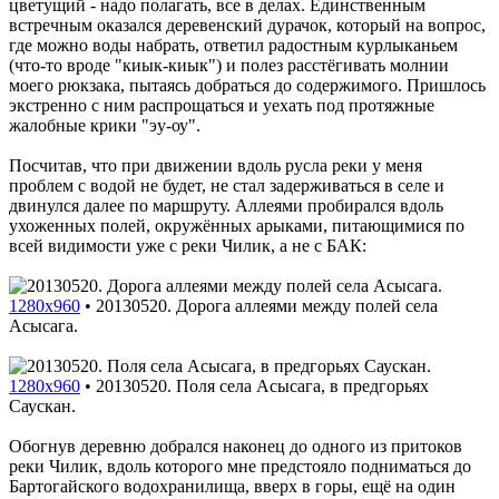
цветущий - надо полагать, все в делах. Единственным
встречным оказался деревенский дурачок, который на вопрос,
где можно воды набрать, ответил радостным курлыканьем
(что-то вроде "киык-киык") и полез расстёгивать молнии
моего рюкзака, пытаясь добраться до содержимого. Пришлось
экстренно с ним распрощаться и уехать под протяжные
жалобные крики "эу-оу".
Посчитав, что при движении вдоль русла реки у меня
проблем с водой не будет, не стал задерживаться в селе и
двинулся далее по маршруту. Аллеями пробирался вдоль
ухоженных полей, окружённых арыками, питающимися по
всей видимости уже с реки Чилик, а не с БАК:
1280x960
•
20130520. Дорога аллеями между полей села
Асысага.
1280x960
•
20130520. Поля села Асысага, в предгорьях
Саускан.
Обогнув деревню добрался наконец до одного из притоков
реки Чилик, вдоль которого мне предстояло подниматься до
Бартогайского водохранилища, вверх в горы, ещё на один