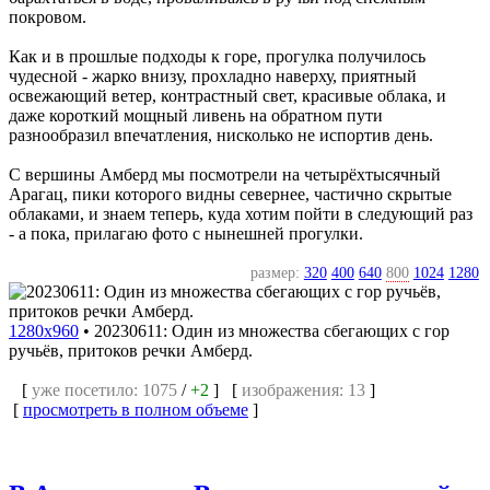
покровом.
Как и в прошлые подходы к горе, прогулка получилось
чудесной - жарко внизу, прохладно наверху, приятный
освежающий ветер, контрастный свет, красивые облака, и
даже короткий мощный ливень на обратном пути
разнообразил впечатления, нисколько не испортив день.
С вершины Амберд мы посмотрели на четырёхтысячный
Арагац, пики которого видны севернее, частично скрытые
облаками, и знаем теперь, куда хотим пойти в следующий раз
- а пока, прилагаю фото с нынешней прогулки.
размер:
320
400
640
800
1024
1280
1280x960
•
20230611: Один из множества сбегающих с гор
ручьёв, притоков речки Амберд.
[
уже посетило: 1075
/
+2
] [
изображения: 13
]
[
просмотреть в полном объеме
]