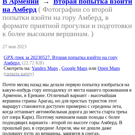
В Армении
→
Вторая попытка взойти
на Амберд
( Фотографии со второй
попытки взойти на гору Амберд, в
формате приятной прогулки и подготовки
к более высоким вершинам. )
27 мая 2023
GPX-трек за 20230527. Вторая попытка взойти на гору
Амберд.
(22.72 KB)
Смотреть на:
Yandex Maps
,
Google Maps
или
Open Maps
(скрыть карту)
Почти месяц назад мы делали первую попытку взобраться на
какую-нибудь гору неподалеку от места нашего проживания в
Армении, в Ереване. Отличный вариант - высочайшая
вершина страны Арагац, но для простых туристов этот
маршрут становится доступен примерно с середины лета,
когда оттаивает автомобильная дорога до места старта трека
(от озера Кари). Поэтому начинаем наши походы с более
подходящих варианта - второй по высоте горы Амберд. В
прошлый раз, в середине Апреля, мы не дошли даже
половину пути до вершины, завязнув в снегах.