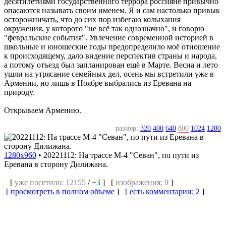
десятилетиями государственного террора россияне привычно
опасаются называть своим именем. Я и сам настолько привык
осторожничать, что до сих пор избегаю колыхания
окружения, у которого "не всё так однозначно", и говорю
"февральские события". Увлечение современной историей в
школьные и юношеские годы предопределило моё отношение
к происходящему, дало видение перспектив страны и народа,
а потому отъезд был запланирован ещё в Марте. Весна и лето
ушли на утрясание семейных дел, осень мы встретили уже в
Армении, но лишь в Ноябре выбрались из Еревана на
природу.
Открываем Армению.
размер:
320
400
640
800
1024
1280
1280x960
•
20221112: На трассе М-4 "Севан", по пути из
Еревана в сторону Дилижана.
[
уже посетило: 12155
/
+3
] [
изображения: 9
]
[
просмотреть в полном объеме
] [
есть комментарии: 2
]