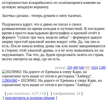
осторожностью вскарабкались по осыпающимся камням на
целевую западную вершину.
Засечка сделана - теперь думаем о пяти тысячах.
Подумалось вдруг, что я давно не писал о своих
размышлениях во время походов и путешествий. В последнее
время я просто выкладываю фотографии и краткий отчёт в
формате "гуляли три часа, видели зайца" - формируя эдакую
ширму простой красивой жизни вокруг себя. Да, так оно и
есть. После начала войны думы так или иначе заворачиваются
в сторону этой ужасной драмы, и я не хочу вываливать их на
окружающих. Так что, да, будем продолжать лазить по горам,
молча смотреть на мир, где он есть.
размер:
320
400
640
800
1024
1280
1280x960
•
20230902: На дороге от Еревана к озеру Кари, на
серпантине чуть выше от отеля и ресторана "Амберд".
[
уже посетило: 1137
/
+2
] [
изображения: 14
]
[
просмотреть в полном объеме
]