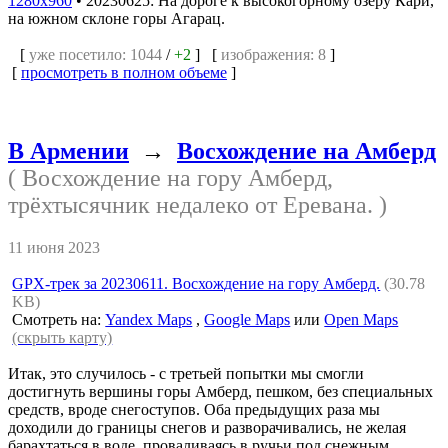
1280x960
•
20230625: На дороге к высокогорному озеру Кари,
на южном склоне горы Агарац.
[
уже посетило: 1044
/
+2
] [
изображения: 8
]
[
просмотреть в полном объеме
]
В Армении
→
Восхождение на Амберд
( Восхождение на гору Амберд,
трёхтысячник недалеко от Еревана. )
11 июня 2023
GPX-трек за 20230611. Восхождение на гору Амберд.
(30.78
KB)
Смотреть на:
Yandex Maps
,
Google Maps
или
Open Maps
(скрыть карту)
Итак, это случилось - с третьей попытки мы смогли
достигнуть вершины горы Амберд, пешком, без специальных
средств, вроде снегоступов. Оба предыдущих раза мы
доходили до границы снегов и разворачивались, не желая
барахтаться в воде, проваливаясь в ручьи под снежным