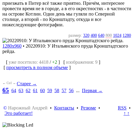
приезжать в Питер всё также приятно. Причём, интереснее
провести время не в городе, а в его окрестностях - в частности
на острове Котлин. Один день мы гуляли по Северной
столице, а второй - по Кронштадту, откуда и все
нижеследующие фотографии.
размер:
320
400
640
800
1024
1280
1280x960
•
20220910: У Итальянского пруда Кронштадтского
рейда.
[
уже посетило: 4418
/
+2
] [
изображения: 9
]
[
просмотреть в полном объеме
]
← Ctrl →
Старее →
65
64
63
62
61
60
59
58
57
56
...
Первая →
©
Нарожный Андрей
•
Контакты
•
Резюме
•
RSS
•
Это работает!
↑ ↑