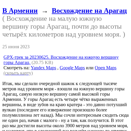
В Армении
→
Восхождение на Арагац
( Восхождение на малую южную
вершину горы Арагац, почти до высоты
четырёх километров над уровнем моря. )
25 июня 2023
GPX-трек за 20230625. Восхождение на южную вершину
горы Арагац.
(20.75 KB)
Смотреть на:
Yandex Maps
,
Google Maps
или
Open Maps
(скрыть карту)
Итак, мы сделали очередной шажок к следующей тысяче
метров над уровнем моря - взошли на южную вершину горы
Арагац, самую низкую вершину самой высокой горы
Армении. У горы Арагац есть четыре чётко выраженных
вершины, в виде зубов на краю кратера - это давно потухший
вулкан (последнее его извержение произошло более
полумиллиона лет назад). Мы сочли интересным сходить сюда
не один раз, начав с малого - ну а там, как получится. В этот
раз мы достигли высоты около 3900 метров над уровнем моря,
и надеемся, что в следующий раз возьмём наконец-то отметку