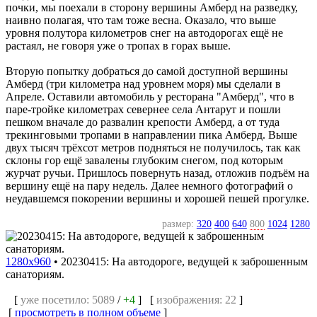
почки, мы поехали в сторону вершины Амберд на разведку,
наивно полагая, что там тоже весна. Оказало, что выше
уровня полутора километров снег на автодорогах ещё не
растаял, не говоря уже о тропах в горах выше.
Вторую попытку добраться до самой доступной вершины
Амберд (три километра над уровнем моря) мы сделали в
Апреле. Оставили автомобиль у ресторана "Амберд", что в
паре-тройке километрах севернее села Антарут и пошли
пешком вначале до развалин крепости Амберд, а от туда
трекинговыми тропами в направлении пика Амберд. Выше
двух тысяч трёхсот метров подняться не получилось, так как
склоны гор ещё завалены глубоким снегом, под которым
журчат ручьи. Пришлось повернуть назад, отложив подъём на
вершину ещё на пару недель. Далее немного фотографий о
неудавшемся покорении вершины и хорошей пешей прогулке.
размер:
320
400
640
800
1024
1280
1280x960
•
20230415: На автодороге, ведущей к заброшенным
санаториям.
[
уже посетило: 5089
/
+4
] [
изображения: 22
]
[
просмотреть в полном объеме
]