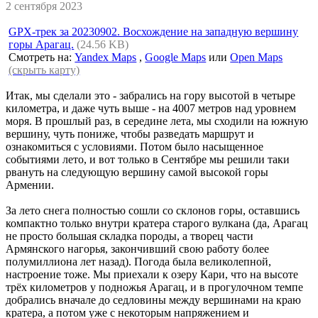
2 сентября 2023
GPX-трек за 20230902. Восхождение на западную вершину
горы Арагац.
(24.56 KB)
Смотреть на:
Yandex Maps
,
Google Maps
или
Open Maps
(скрыть карту)
Итак, мы сделали это - забрались на гору высотой в четыре
километра, и даже чуть выше - на 4007 метров над уровнем
моря. В прошлый раз, в середине лета, мы сходили на южную
вершину, чуть пониже, чтобы разведать маршрут и
ознакомиться с условиями. Потом было насыщенное
событиями лето, и вот только в Сентябре мы решили таки
рвануть на следующую вершину самой высокой горы
Армении.
За лето снега полностью сошли со склонов горы, оставшись
компактно только внутри кратера старого вулкана (да, Арагац
не просто большая складка породы, а творец части
Армянского нагорья, закончивший свою работу более
полумиллиона лет назад). Погода была великолепной,
настроение тоже. Мы приехали к озеру Кари, что на высоте
трёх километров у подножья Арагац, и в прогулочном темпе
добрались вначале до седловины между вершинами на краю
кратера, а потом уже с некоторым напряжением и