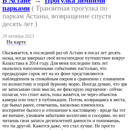
В Астане
→
Прогулка зимними
парками
( Транзитная прогулка по
паркам Астаны, возвращение спустя
десять лет )
29 октября 2023
На карте
Оказывается, в последний раз об Астане я писал лет десять
назад, когда завершал своё велосипедное путешествие вокруг
Казахстана в 2014 году. Для меня последние пять лет
оказались наполненными событиями настолько, что
предыдущие сорок лет на их фоне представляются
наблюдением за спокойным озером в сравнении с плаванием
по волнистому и порой бурному морю. Иногда думаю, что зря
не записываю свои мысли, не фиксирую ощущения - сейчас
полагая, что стоит жить, пока живётся, не через объектив
камеры или текст в публикации. Потом, возвращаясь в места,
где бывал ранее, отмечаешь, насколько изменилось
восприятие былого и отношение к настоящему - вроде бы тот
же внешне, узнаваем забытыми коллегами и соседями, но вот
читаешь свои записи десятилетней давности и понимаешь,
что ты другой. Кажется даже, что стал лучше. Не просто