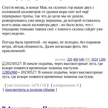
Спустя месяц, в конце Мая, на склонах гор выше двух с
половиной километров от уровня моря снег всё ещё
перекрывал тропы, так что до цели мы не дошли,
развернувшись уже ввиду вершины, до которой оставалось
всего-лишь около километра-двух - но было ясно, что с
текущими темпами таяния снег с южного склона сойдёт уже
через неделю.
Погода была приятной - не жарко, не холодно, без порывов
ветра, лёгкая облачность. Далее несколько фото, без
приключений.
размер:
320
400
640
800
1024
1280
1280x960
•
20230527: В начале подъёма, через высокогорные
луга, где вскоре появятся временные хижины пастухов.
[
уже посетило: 1479
/
+2
] [
изображения: 9
]
[
просмотреть в полном объеме
]