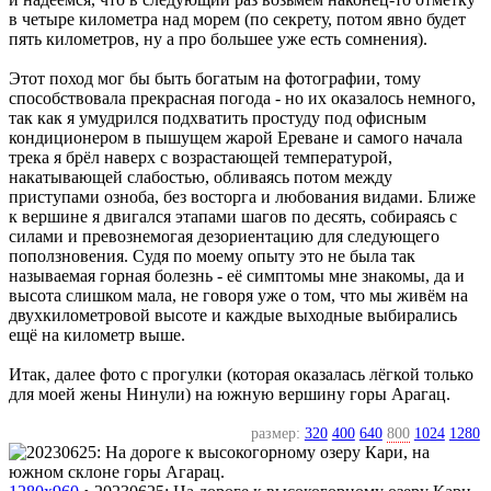
в четыре километра над морем (по секрету, потом явно будет
пять километров, ну а про большее уже есть сомнения).
Этот поход мог бы быть богатым на фотографии, тому
способствовала прекрасная погода - но их оказалось немного,
так как я умудрился подхватить простуду под офисным
кондиционером в пышущем жарой Ереване и самого начала
трека я брёл наверх с возрастающей температурой,
накатывающей слабостью, обливаясь потом между
приступами озноба, без восторга и любования видами. Ближе
к вершине я двигался этапами шагов по десять, собираясь с
силами и превознемогая дезориентацию для следующего
поползновения. Судя по моему опыту это не была так
называемая горная болезнь - её симптомы мне знакомы, да и
высота слишком мала, не говоря уже о том, что мы живём на
двухкилометровой высоте и каждые выходные выбирались
ещё на километр выше.
Итак, далее фото с прогулки (которая оказалась лёгкой только
для моей жены Нинули) на южную вершину горы Арагац.
размер:
320
400
640
800
1024
1280