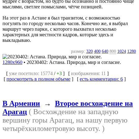
мудрее с возрастом, но будто бы осознанно и постоянно чище
мыслями, светлее помыслами, чётче позицией.
На этот раз в Астане я был транзитом, с возможностью
погулять по городу несколько часов. Конечно же, я выбрал
маршрут через парки, с которого выхватил несколько
характерных для местности кадров, которые здесь и
выкладываю.
размер:
320
400
640
800
1024
1280
1280x960
•
20230402: Астана. Природа, мир и согласие.
[
уже посетило: 15774
/
+3
] [
изображения: 11
]
[
просмотреть в полном объеме
] [
есть комментарии: 6
]
В Армении
→
Второе восхождение на
Арагац
( Восхождение на западную
вершину горы Арагац, на нашу первую
четырёхкилометровую высоту. )