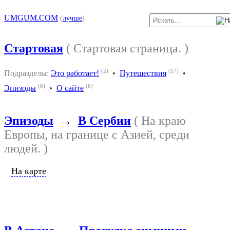
UMGUM.COM
(
лучше
)
Стартовая
( Стартовая страница. )
(2)
(17)
Подразделы:
Это работает!
•
Путешествия
•
(8)
(6)
Эпизоды
•
О сайте
Эпизоды
→
В Сербии
( На краю
Европы, на границе с Азией, среди
людей. )
На карте