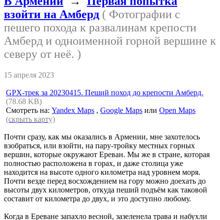
В Армении
→
Первая попытка
взойти на Амберд
( Фотографии с
пешего похода к развалинам крепости
Амберд и одноименной горной вершине к
северу от неё. )
15 апреля 2023
GPX-трек за 20230415. Пеший поход до крепости Амберд.
(78.68 KB)
Смотреть на:
Yandex Maps
,
Google Maps
или
Open Maps
(скрыть карту)
Почти сразу, как мы оказались в Армении, мне захотелось
взобраться, или взойти, на пару-тройку местных горных
вершин, которые окружают Ереван. Мы же в стране, которая
полностью расположена в горах, и даже столица уже
находится на высоте одного километра над уровнем моря.
Почти везде перед восхождением на гору можно доехать до
высоты двух километров, откуда пеший подъём как таковой
составит от километра до двух, и это доступно любому.
Когда в Ереване запахло весной, зазеленела трава и набухли