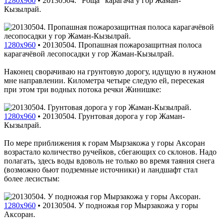
1280x960
•
20130504. "Роща" карагача у гор Жаман-
Кызылрай.
1280x960
•
20130504. Пропашная пожарозащитная полоса
карагачёвой лесопосадки у гор Жаман-Кызылрай.
Наконец сворачиваю на грунтовую дорогу, идущую в нужном
мне направлении. Километра четыре следую ей, пересекая
при этом три водных потока речки Жинишке:
1280x960
•
20130504. Грунтовая дорога у гор Жаман-
Кызылрай.
По мере приближения к горам Мырзакожа у горы Аксоран
возрастало количество ручейков, сбегающих со склонов. Надо
полагать, здесь воды вдоволь не только во время таяния снега
(возможно бьют подземные источники) и ландшафт стал
более лесистым:
1280x960
•
20130504. У подножья гор Мырзакожа у горы
Аксоран.