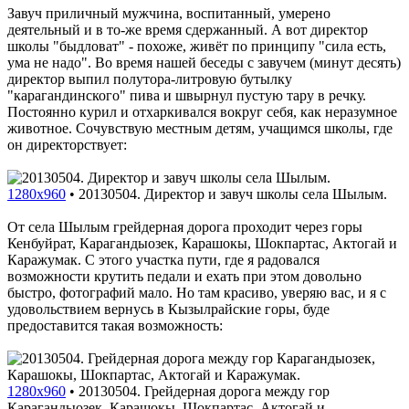
Завуч приличный мужчина, воспитанный, умерено
деятельный и в то-же время сдержанный. А вот директор
школы "быдловат" - похоже, живёт по принципу "сила есть,
ума не надо". Во время нашей беседы с завучем (минут десять)
директор выпил полутора-литровую бутылку
"карагандинского" пива и швырнул пустую тару в речку.
Постоянно курил и отхаркивался вокруг себя, как неразумное
животное. Сочувствую местным детям, учащимся школы, где
он директорствует:
1280x960
•
20130504. Директор и завуч школы села Шылым.
От села Шылым грейдерная дорога проходит через горы
Кенбуйрат, Карагандыозек, Карашокы, Шокпартас, Актогай и
Каражумак. С этого участка пути, где я радовался
возможности крутить педали и ехать при этом довольно
быстро, фотографий мало. Но там красиво, уверяю вас, и я с
удовольствием вернусь в Кызылрайские горы, буде
предоставится такая возможность:
1280x960
•
20130504. Грейдерная дорога между гор
Карагандыозек, Карашокы, Шокпартас, Актогай и