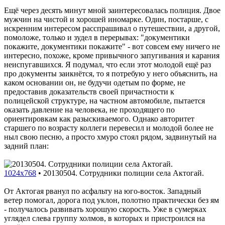
Ещё через десять минут мной заинтересовалась полиция. Двое
мужчин на чистой и хорошей иномарке. Один, постарше, с
искренним интересом расспрашивал о путешествии, а другой,
помоложе, только и зудел в перерывах: "документики
покажите, документики покажите" - вот совсем ему ничего не
интересно, похоже, кроме привычного запугивания и карания
неиспугавшихся. Я подумал, что если этот молодой ещё раз
про документы заикнётся, то я потребую у него объяснить, на
каком основании он, не будучи одетым по форме, не
предоставив доказательств своей причастности к
полицейской структуре, на частном автомобиле, пытается
оказать давление на человека, не проходящего по
ориентировкам как разыскиваемого. Однако авторитет
старшего по возрасту коллеги перевесил и молодой более не
ныл свою песню, а просто хмуро стоял рядом, задвинутый на
задний план:
1024x768
•
20130504. Сотрудники полиции села Актогай.
От Актогая рванул по асфальту на юго-восток. Западный
ветер помогал, дорога под уклон, полотно практически без ям
- получалось развивать хорошую скорость. Уже в сумерках
углядел слева группу холмов, в которых и пристроился на