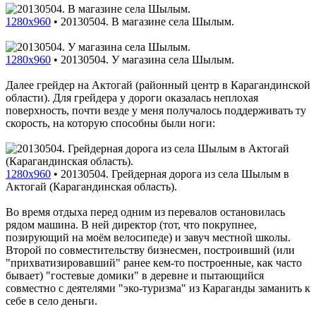
1280x960
•
20130504. В магазине села Шылым.
1280x960
•
20130504. У магазина села Шылым.
Далее грейдер на Актогай (районный центр в Карагандинской
области). Для грейдера у дороги оказалась неплохая
поверхность, почти везде у меня получалось поддерживать ту
скорость, на которую способны были ноги:
1280x960
•
20130504. Грейдерная дорога из села Шылым в
Актогай (Карагандинская область).
Во время отдыха перед одним из перевалов остановилась
рядом машина. В ней директор (тот, что покрупнее,
позирующий на моём велосипеде) и завуч местной школы.
Второй по совместительству бизнесмен, построивший (или
"прихватизировавший" ранее кем-то построенные, как часто
бывает) "гостевые домики" в деревне и пытающийся
совместно с деятелями "эко-туризма" из Караганды заманить к
себе в село деньги.