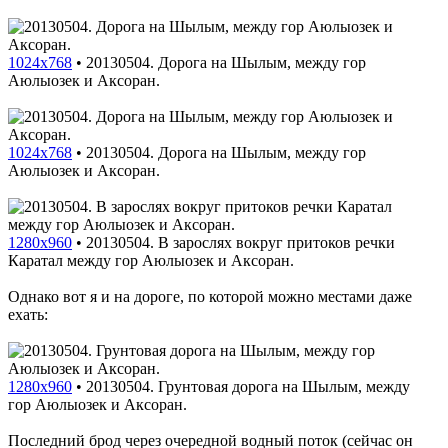
1024x768
•
20130504. Дорога на Шылым, между гор
Аюлыозек и Аксоран.
1024x768
•
20130504. Дорога на Шылым, между гор
Аюлыозек и Аксоран.
1280x960
•
20130504. В зарослях вокруг притоков речки
Каратал между гор Аюлыозек и Аксоран.
Однако вот я и на дороге, по которой можно местами даже
ехать:
1280x960
•
20130504. Грунтовая дорога на Шылым, между
гор Аюлыозек и Аксоран.
Последний брод через очередной водный поток (сейчас он