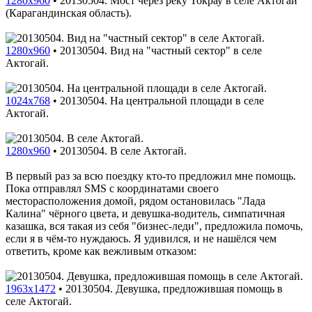
1280x960
•
20130504. Мост через реку Токрау в селе Актогай
(Карагандинская область).
1280x960
•
20130504. Вид на "частный сектор" в селе
Актогай.
1024x768
•
20130504. На центральной площади в селе
Актогай.
1280x960
•
20130504. В селе Актогай.
В первый раз за всю поездку кто-то предложил мне помощь.
Пока отправлял SMS с координатами своего
месторасположения домой, рядом остановилась "Лада
Калина" чёрного цвета, и девушка-водитель, симпатичная
казашка, вся такая из себя "бизнес-леди", предложила помочь,
если я в чём-то нуждаюсь. Я удивился, и не нашёлся чем
ответить, кроме как вежливым отказом:
1963x1472
•
20130504. Девушка, предложившая помощь в
селе Актогай.