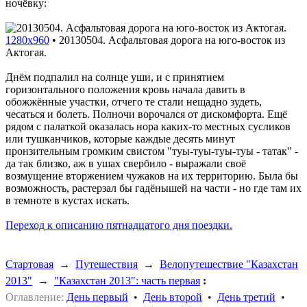
ночёвку:
1280x960
•
20130504. Асфальтовая дорога на юго-восток из
Актогая.
Днём подпалил на солнце уши, и с принятием
горизонтального положения кровь начала давить в
обожжённые участки, отчего те стали нещадно зудеть,
чесаться и болеть. Полночи ворочался от дискомфорта. Ещё
рядом с палаткой оказалась нора каких-то местных сусликов
или тушканчиков, которые каждые десять минут
пронзительным громким свистом "туы-туы-туы-туы - татак" -
да так близко, аж в ушах свербило - выражали своё
возмущение вторжением чужаков на их территорию. Была бы
возможность, растерзал бы гадёнышей на части - но где там их
в темноте в кустах искать.
Переход к описанию пятнадцатого дня поездки.
Стартовая
→
Путешествия
→
Велопутешествие "Казахстан
2013"
→
"Казахстан 2013": часть первая
:
Оглавление:
День первый
•
День второй
•
День третий
•