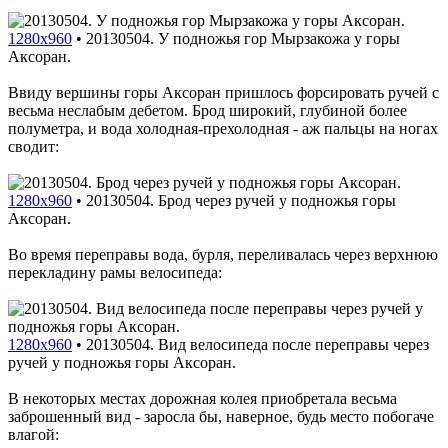
1280x960
•
20130504. У подножья гор Мырзакожа у горы
Аксоран.
Ввиду вершины горы Аксоран пришлось форсировать ручей с
весьма неслабым дебетом. Брод широкий, глубиной более
полуметра, и вода холодная-прехолодная - аж пальцы на ногах
сводит:
1280x960
•
20130504. Брод через ручей у подножья горы
Аксоран.
Во время переправы вода, бурля, переливалась через верхнюю
перекладину рамы велосипеда:
1280x960
•
20130504. Вид велосипеда после переправы через
ручей у подножья горы Аксоран.
В некоторых местах дорожная колея приобретала весьма
заброшенный вид - заросла бы, наверное, будь место побогаче
влагой: