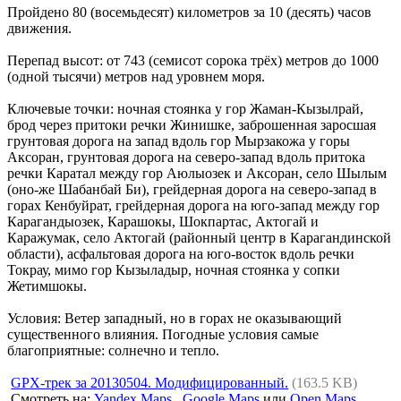
Пройдено 80 (восемьдесят) километров за 10 (десять) часов
движения.
Перепад высот: от 743 (семисот сорока трёх) метров до 1000
(одной тысячи) метров над уровнем моря.
Ключевые точки: ночная стоянка у гор Жаман-Кызылрай,
брод через притоки речки Жинишке, заброшенная заросшая
грунтовая дорога на запад вдоль гор Мырзакожа у горы
Аксоран, грунтовая дорога на северо-запад вдоль притока
речки Каратал между гор Аюлыозек и Аксоран, село Шылым
(оно-же Шабанбай Би), грейдерная дорога на северо-запад в
горах Кенбуйрат, грейдерная дорога на юго-запад между гор
Карагандыозек, Карашокы, Шокпартас, Актогай и
Каражумак, село Актогай (районный центр в Карагандинской
области), асфальтовая дорога на юго-восток вдоль речки
Токрау, мимо гор Кызыладыр, ночная стоянка у сопки
Жетимшокы.
Условия: Ветер западный, но в горах не оказывающий
существенного влияния. Погодные условия самые
благоприятные: солнечно и тепло.
GPX-трек за 20130504. Модифицированный.
(163.5 KB)
Смотреть на:
Yandex Maps
,
Google Maps
или
Open Maps