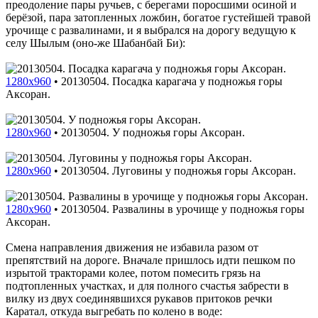
преодоление пары ручьев, с берегами поросшими осиной и
берёзой, пара затопленных ложбин, богатое густейшей травой
урочище с развалинами, и я выбрался на дорогу ведущую к
селу Шылым (оно-же Шабанбай Би):
1280x960
•
20130504. Посадка карагача у подножья горы
Аксоран.
1280x960
•
20130504. У подножья горы Аксоран.
1280x960
•
20130504. Луговины у подножья горы Аксоран.
1280x960
•
20130504. Развалины в урочище у подножья горы
Аксоран.
Смена направления движения не избавила разом от
препятствий на дороге. Вначале пришлось идти пешком по
изрытой тракторами колее, потом помесить грязь на
подтопленных участках, и для полного счастья забрести в
вилку из двух соединявшихся рукавов притоков речки
Каратал, откуда выгребать по колено в воде: