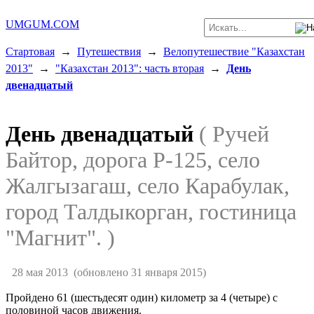
UMGUM.COM
Стартовая
→
Путешествия
→
Велопутешествие "Казахстан
2013"
→
"Казахстан 2013": часть вторая
→
День
двенадцатый
День двенадцатый
( Ручей
Байтор, дорога P-125, село
Жалгызагаш, село Карабулак,
город Талдыкорган, гостиница
"Магнит". )
28 мая 2013
(обновлено 31 января 2015)
Пройдено 61 (шестьдесят один) километр за 4 (четыре) с
половиной часов движения.