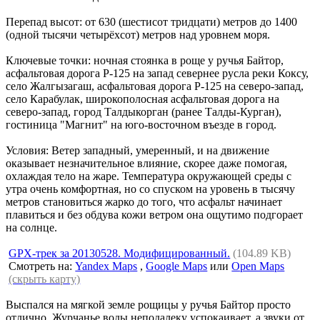
Перепад высот: от 630 (шестисот тридцати) метров до 1400
(одной тысячи четырёхсот) метров над уровнем моря.
Ключевые точки: ночная стоянка в роще у ручья Байтор,
асфальтовая дорога P-125 на запад севернее русла реки Коксу,
село Жалгызагаш, асфальтовая дорога P-125 на северо-запад,
село Карабулак, широкополосная асфальтовая дорога на
северо-запад, город Талдыкорган (ранее Талды-Курган),
гостиница "Магнит" на юго-восточном въезде в город.
Условия: Ветер западный, умеренный, и на движение
оказывает незначительное влияние, скорее даже помогая,
охлаждая тело на жаре. Температура окружающей среды с
утра очень комфортная, но со спуском на уровень в тысячу
метров становиться жарко до того, что асфальт начинает
плавиться и без обдува кожи ветром она ощутимо подгорает
на солнце.
GPX-трек за 20130528. Модифицированный.
(104.89 KB)
Смотреть на:
Yandex Maps
,
Google Maps
или
Open Maps
(скрыть карту)
Выспался на мягкой земле рощицы у ручья Байтор просто
отлично. Журчанье воды неподалеку успокаивает, а звуки от