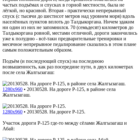
частых подъёмах и спусках в горной местности, была не
лёгкой, но красивой. Вторая - практически непрерывный
спуск (с тысячи до шестисот метров над уровнем моря) вдоль
населённых пунктов вплоть до Талдыкоргана. Ничем эдаким
ни один из них не запомнился. 70 (семьдесят) километров до
Талдыкоргана ровной, местами отличной, дороги закончились
уже к полудню - всё-таки предварительные тренировки и
месячное непрерывное педалирование сказались в этом плане
самым положительным образом.
Подъём (и последующий спуск) на последнюю
возвышенность, как раз посередине пути, в двух километрах
после села Жалгызагаш:
1280x960
•
20130528. На дороге P-125, в районе села
Жалгызагаш.
1280x960
•
20130528. На дороге P-125.
Участок дороги P-125 где-то между сёлами Жалгызагаш и
Абай: