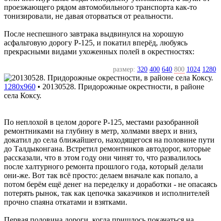
проезжающего рядом автомобильного транспорта как-то
тонизировали, не давая оторваться от реальности.
После неспешного завтрака выдвинулся на хорошую
асфальтовую дорогу P-125, и покатил вперёд, любуясь
прекрасными видами ухоженных полей в окрестностях:
размер:
320
400
640
800
1024
1280
1280x960
•
20130528. Придорожные окрестности, в районе
села Коксу.
По неплохой в целом дороге P-125, местами разобранной
ремонтниками на глубину в метр, холмами вверх и вниз,
докатил до села ближайшего, находящегося на половине пути
до Талдыконгана. Встретил ремонтников автодорог, которые
рассказали, что в этом году они чинят то, что развалилось
после халтурного ремонта прошлого года, который делали
они-же. Вот так всё просто: делаем вначале как попало, а
потом берём ещё денег на переделку и доработки - не опасаясь
потерять рынок, так как цепочка заказчиков и исполнителей
прочно спаяна откатами и взятками.
Первая половина дороги, когда пришлось покачаться на