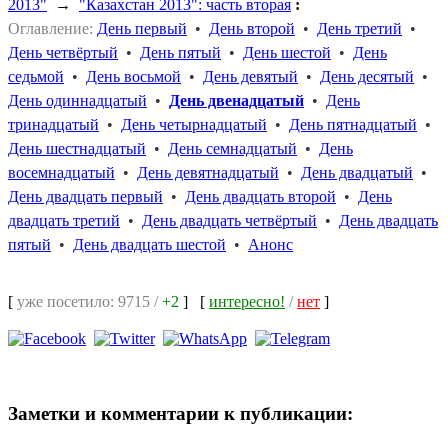
2013"
→
"Казахстан 2013": часть вторая
:
Оглавление:
День первый
•
День второй
•
День третий
•
День четвёртый
•
День пятый
•
День шестой
•
День
седьмой
•
День восьмой
•
День девятый
•
День десятый
•
День одиннадцатый
•
День двенадцатый
•
День
тринадцатый
•
День четырнадцатый
•
День пятнадцатый
•
День шестнадцатый
•
День семнадцатый
•
День
восемнадцатый
•
День девятнадцатый
•
День двадцатый
•
День двадцать первый
•
День двадцать второй
•
День
двадцать третий
•
День двадцать четвёртый
•
День двадцать
пятый
•
День двадцать шестой
•
Анонс
[
уже посетило: 9715 /
+2
]
[
интересно!
/
нет
]
Заметки и комментарии к публикации: