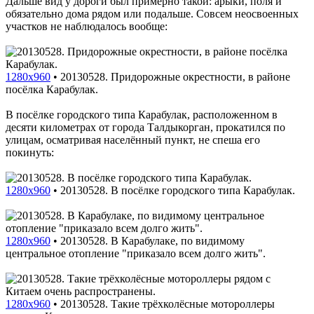
Дальше вид у дороги был примерно такой: арыки, поля и
обязательно дома рядом или подальше. Совсем неосвоенных
участков не наблюдалось вообще:
1280x960
•
20130528. Придорожные окрестности, в районе
посёлка Карабулак.
В посёлке городского типа Карабулак, расположенном в
десяти километрах от города Талдыкорган, прокатился по
улицам, осматривая населённый пункт, не спеша его
покинуть:
1280x960
•
20130528. В посёлке городского типа Карабулак.
1280x960
•
20130528. В Карабулаке, по видимому
центральное отопление "приказало всем долго жить".
1280x960
•
20130528. Такие трёхколёсные мотороллеры