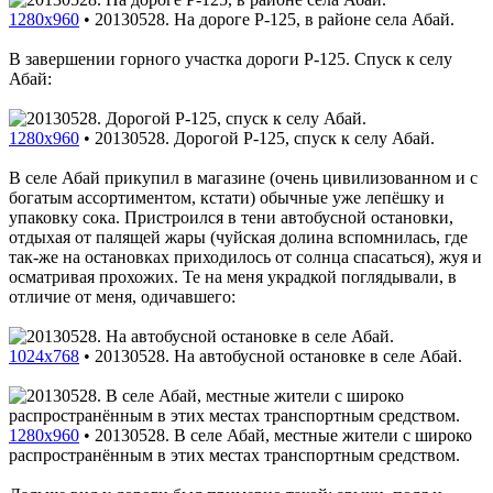
1280x960
•
20130528. На дороге P-125, в районе села Абай.
В завершении горного участка дороги P-125. Спуск к селу
Абай:
1280x960
•
20130528. Дорогой P-125, спуск к селу Абай.
В селе Абай прикупил в магазине (очень цивилизованном и с
богатым ассортиментом, кстати) обычные уже лепёшку и
упаковку сока. Пристроился в тени автобусной остановки,
отдыхая от палящей жары (чуйская долина вспомнилась, где
так-же на остановках приходилось от солнца спасаться), жуя и
осматривая прохожих. Те на меня украдкой поглядывали, в
отличие от меня, одичавшего:
1024x768
•
20130528. На автобусной остановке в селе Абай.
1280x960
•
20130528. В селе Абай, местные жители с широко
распространённым в этих местах транспортным средством.