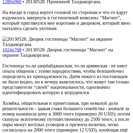
1280x960
•
20130528. Промзоной Талдыкоргана.
На въезде в город вертел головой по сторонам и что-то вдруг
вздумалось завернуть в гостиничный комплекс "Магнит",
который приглянулся мне воротами и двориком, который явно
пытались сделать уютным:
1024x768
•
20130528. Дворик гостиницы "Магнит" на
окраине Талдыкоргана.
Гостиница то-ли азербайджанская, то-ли армянская - не имел
опыта общения с этими народностями, чтобы безошибочно
определить их принадлежность. Днём никого из постояльцев
не было видно, но к вечеру выяснилось, что живут там только
представители "своей" национальности, однозначно
идентифицировать которую я затруднился.
Хозяйка, общительная и приветливая, при немалой доли
решительности - эдакая глава большого семейства - вначале за
номер назначила цену в 3000 тенге (примерно 20 USD), потом
скинула экзотичному путешественнику до 2500 тенге, а после
пары минут весёлых уговоров и презента визитки, легко
согласилась на 2000 тенге (примерно 12 USD), пообещав ещё