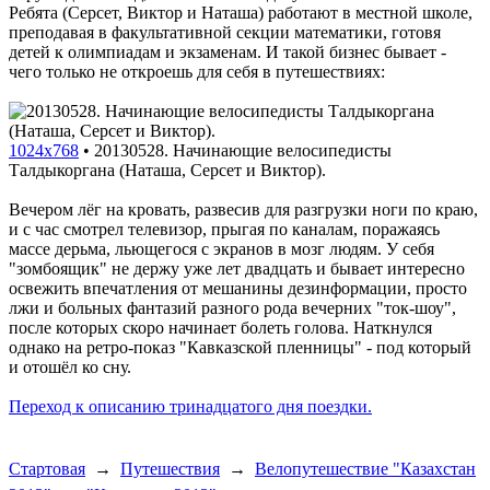
Ребята (Серсет, Виктор и Наташа) работают в местной школе,
преподавая в факультативной секции математики, готовя
детей к олимпиадам и экзаменам. И такой бизнес бывает -
чего только не откроешь для себя в путешествиях:
1024x768
•
20130528. Начинающие велосипедисты
Талдыкоргана (Наташа, Серсет и Виктор).
Вечером лёг на кровать, развесив для разгрузки ноги по краю,
и с час смотрел телевизор, прыгая по каналам, поражаясь
массе дерьма, льющегося с экранов в мозг людям. У себя
"зомбоящик" не держу уже лет двадцать и бывает интересно
освежить впечатления от мешанины дезинформации, просто
лжи и больных фантазий разного рода вечерних "ток-шоу",
после которых скоро начинает болеть голова. Наткнулся
однако на ретро-показ "Кавказской пленницы" - под который
и отошёл ко сну.
Переход к описанию тринадцатого дня поездки.
Стартовая
→
Путешествия
→
Велопутешествие "Казахстан