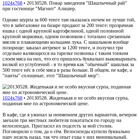
1024x768
•
20130528. Повар заведения "Шашлычный рай"
при гостинице "Магнит" Алишер.
Однако шурпа за 600 тенге там оказалась ничем не лучше той,
что в забегаловке на базаре продают за 200 тенге: прозрачная
юшка с одной крупной картофелиной, одной половиной
крупной морковки, одним позвонком с тотально срезанным
мясом и плавающими кольцами лука. С шашлыком вообще
позорище: заказал антрекот за 1200 тенге, и получил три
отдельно валяющихся на тарелке позвонка с таким тонким
слоем мяса на них, что его пришлось буквально выковыривать
вилкой из углублений - в то время как "обычный" шашлык за
500 тенге нёс в себе мяса в разы больше. В общем, не кафе, а
"панты" сплошные, этот "Шашлычный мир":
1024x768
•
20130528. Жиденькая и не особо вкусная сурпа,
поданная мне по астрономической цене.
В кафе, где я ужинал за неимением других вариантов, вечером
заехали три местных любителя покататься по городу на
велосипедах. Пригласил их подсесть за мой столик.
Поговорили о том, да о сём. Велосипеды купили буквально
пару недель назад, так что опыт езды у них минимальный.