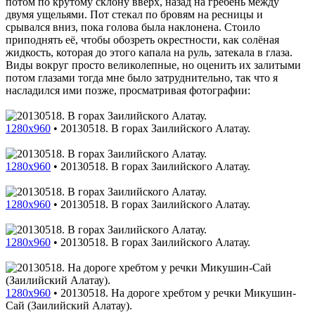
потом по крутому склону вверх, назад на гребень между
двумя ущельями. Пот стекал по бровям на ресницы и
срывался вниз, пока голова была наклонена. Стоило
приподнять её, чтобы обозреть окрестности, как солёная
жидкость, которая до этого капала на руль, затекала в глаза.
Виды вокруг просто великолепные, но оценить их залитыми
потом глазами тогда мне было затруднительно, так что я
насладился ими позже, просматривая фотографии:
1280x960
•
20130518. В горах Заилийского Алатау.
1280x960
•
20130518. В горах Заилийского Алатау.
1280x960
•
20130518. В горах Заилийского Алатау.
1280x960
•
20130518. В горах Заилийского Алатау.
1280x960
•
20130518. На дороге хребтом у речки Микушин-
Сай (Заилийский Алатау).