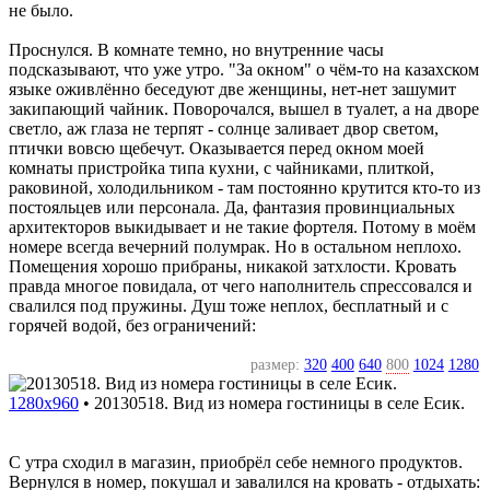
не было.
Проснулся. В комнате темно, но внутренние часы
подсказывают, что уже утро. "За окном" о чём-то на казахском
языке оживлённо беседуют две женщины, нет-нет зашумит
закипающий чайник. Поворочался, вышел в туалет, а на дворе
светло, аж глаза не терпят - солнце заливает двор светом,
птички вовсю щебечут. Оказывается перед окном моей
комнаты пристройка типа кухни, с чайниками, плиткой,
раковиной, холодильником - там постоянно крутится кто-то из
постояльцев или персонала. Да, фантазия провинциальных
архитекторов выкидывает и не такие фортеля. Потому в моём
номере всегда вечерний полумрак. Но в остальном неплохо.
Помещения хорошо прибраны, никакой затхлости. Кровать
правда многое повидала, от чего наполнитель спрессовался и
свалился под пружины. Душ тоже неплох, бесплатный и с
горячей водой, без ограничений:
размер:
320
400
640
800
1024
1280
1280x960
•
20130518. Вид из номера гостиницы в селе Есик.
С утра сходил в магазин, приобрёл себе немного продуктов.
Вернулся в номер, покушал и завалился на кровать - отдыхать: