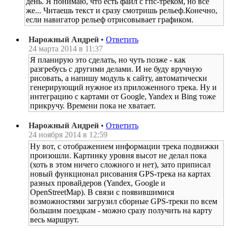
день. Я понимаю, что есть файл с гпс-треком, но все
же... Читаешь текст и сразу смотришь рельеф.Конечно,
если навигатор рельеф отрисовывает графиком.
Нарожный Андрей
•
Ответить
24 марта 2014 в 11:37
Я планирую это сделать, но чуть позже - как
разгребусь с другими делами. И не буду вручную
рисовать, а напишу модуль к сайту, автоматически
генерирующий нужное из приложенного трека. Ну и
интеграцию с картами от Google, Yandex и Bing тоже
прикручу. Времени пока не хватает.
Нарожный Андрей
•
Ответить
24 ноября 2014 в 12:59
Ну вот, с отображением информации трека подвижки
произошли. Картинку уровня высот не делал пока
(хоть в этом ничего сложного и нет), зато приписал
новый функционал рисования GPS-трека на картах
разных провайдеров (Yandex, Google и
OpenStreetMap). В связи с появившимися
возможностями загрузил сборные GPS-треки по всем
большим поездкам - можно сразу получить на карту
весь маршрут.