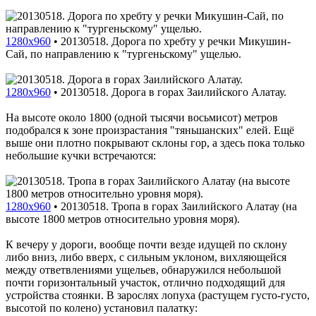
1280x960
•
20130518. Дорога по хребту у речки Микушин-
Сай, по направлению к "тургеньскому" ущелью.
1280x960
•
20130518. Дорога в горах Заилийского Алатау.
На высоте около 1800 (одной тысячи восьмисот) метров
подобрался к зоне произрастания "тяньшанских" елей. Ещё
выше они плотно покрывают склоны гор, а здесь пока только
небольшие кучки встречаются:
1280x960
•
20130518. Тропа в горах Заилийского Алатау (на
высоте 1800 метров относительно уровня моря).
К вечеру у дороги, вообще почти везде идущей по склону
либо вниз, либо вверх, с сильным уклоном, вихляющейся
между ответвлениями ущельев, обнаружился небольшой
почти горизонтальный участок, отлично подходящий для
устройства стоянки. В зарослях лопуха (растущем густо-густо,
высотой по колено) установил палатку: