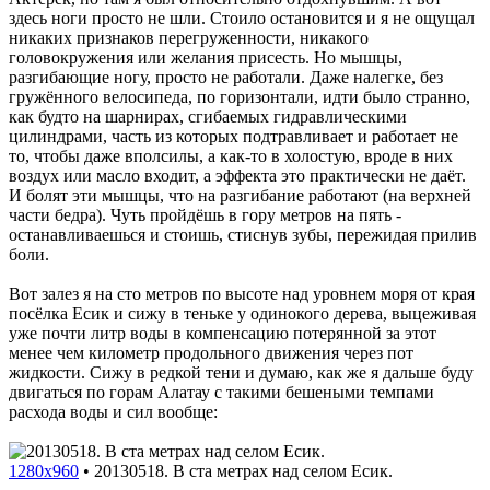
здесь ноги просто не шли. Стоило остановится и я не ощущал
никаких признаков перегруженности, никакого
головокружения или желания присесть. Но мышцы,
разгибающие ногу, просто не работали. Даже налегке, без
гружённого велосипеда, по горизонтали, идти было странно,
как будто на шарнирах, сгибаемых гидравлическими
цилиндрами, часть из которых подтравливает и работает не
то, чтобы даже вполсилы, а как-то в холостую, вроде в них
воздух или масло входит, а эффекта это практически не даёт.
И болят эти мышцы, что на разгибание работают (на верхней
части бедра). Чуть пройдёшь в гору метров на пять -
останавливаешься и стоишь, стиснув зубы, пережидая прилив
боли.
Вот залез я на сто метров по высоте над уровнем моря от края
посёлка Есик и сижу в теньке у одинокого дерева, выцеживая
уже почти литр воды в компенсацию потерянной за этот
менее чем километр продольного движения через пот
жидкости. Сижу в редкой тени и думаю, как же я дальше буду
двигаться по горам Алатау с такими бешеными темпами
расхода воды и сил вообще:
1280x960
•
20130518. В ста метрах над селом Есик.