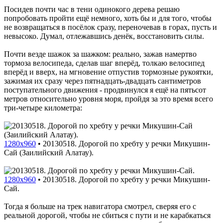
Посидев почти час в тени одинокого дерева решаю
попробовать пройти ещё немного, хоть бы и для того, чтобы
не возвращаться в посёлок сразу, переночевав в горах, пусть и
невысоко. Думал, отлежавшись денёк, восстановить силы.
Почти везде шажок за шажком: реально, зажав намертво
тормоза велосипеда, сделав шаг вперёд, толкаю велосипед
вперёд и вверх, на мгновение отпустив тормозные рукоятки,
зажимая их сразу через пятнадцать-двадцать сантиметров
поступательного движения - продвинулся я ещё на пятьсот
метров относительно уровня моря, пройдя за это время всего
три-четыре километра:
1280x960
•
20130518. Дорогой по хребту у речки Микушин-
Сай (Заилийский Алатау).
1280x960
•
20130518. Дорогой по хребту у речки Микушин-
Сай.
Тогда я больше на трек навигатора смотрел, сверяя его с
реальной дорогой, чтобы не сбиться с пути и не карабкаться