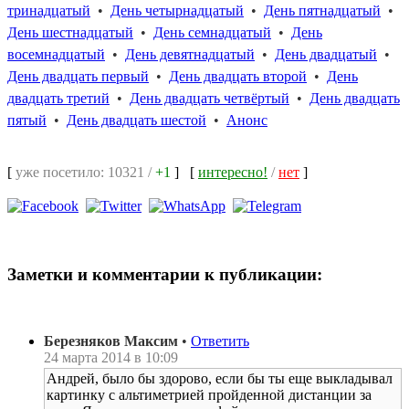
тринадцатый
•
День четырнадцатый
•
День пятнадцатый
•
День шестнадцатый
•
День семнадцатый
•
День
восемнадцатый
•
День девятнадцатый
•
День двадцатый
•
День двадцать первый
•
День двадцать второй
•
День
двадцать третий
•
День двадцать четвёртый
•
День двадцать
пятый
•
День двадцать шестой
•
Анонс
[
уже посетило: 10321 /
+1
]
[
интересно!
/
нет
]
Заметки и комментарии к публикации:
Березняков Максим
•
Ответить
24 марта 2014 в 10:09
Андрей, было бы здорово, если бы ты еще выкладывал
картинку с альтиметрией пройденной дистанции за