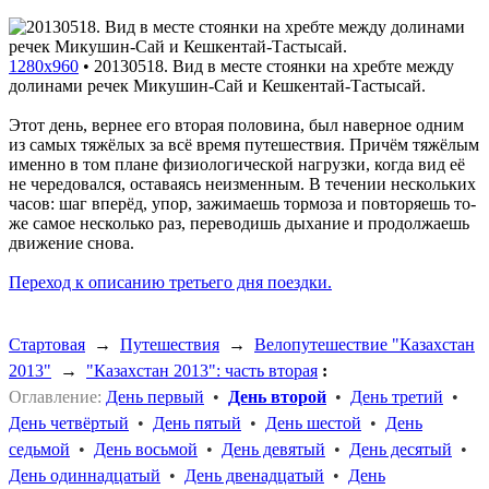
1280x960
•
20130518. Вид в месте стоянки на хребте между
долинами речек Микушин-Сай и Кешкентай-Тастысай.
Этот день, вернее его вторая половина, был наверное одним
из самых тяжёлых за всё время путешествия. Причём тяжёлым
именно в том плане физиологической нагрузки, когда вид её
не чередовался, оставаясь неизменным. В течении нескольких
часов: шаг вперёд, упор, зажимаешь тормоза и повторяешь то-
же самое несколько раз, переводишь дыхание и продолжаешь
движение снова.
Переход к описанию третьего дня поездки.
Стартовая
→
Путешествия
→
Велопутешествие "Казахстан
2013"
→
"Казахстан 2013": часть вторая
:
Оглавление:
День первый
•
День второй
•
День третий
•
День четвёртый
•
День пятый
•
День шестой
•
День
седьмой
•
День восьмой
•
День девятый
•
День десятый
•
День одиннадцатый
•
День двенадцатый
•
День