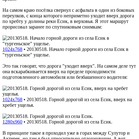
На самом краю посёлка свернул с асфальта в один из боковых
переулков, с конца которого неприметно уходит вверх дорога
по хребту у долины реки Есик, в верховья. Я этот маршрут
прорисовал заранее по спутниковым снимкам:
1024x768
•
20130518. Начало горной дороги из села Есик в
"тургеньское" ущелье.
Это так говорят, что дорога "уходит вверх". На самом деле тут
она вскарабкивается вверх на пределе проходимости
подготовленного автомобиля или безбашенного водителя:
1024x768
•
20130518. Горной дорогой из села Есик, вверх на
хребет ущелья.
1280x960
•
20130518. Горной дорогой из села Есик.
В принципе такое я проходил уже в горах между Сулутор и
Актерек, но там я был относительно отдохнувшим. А вот