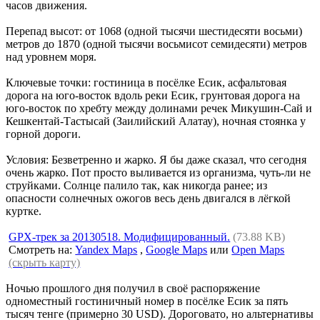
часов движения.
Перепад высот: от 1068 (одной тысячи шестидесяти восьми)
метров до 1870 (одной тысячи восьмисот семидесяти) метров
над уровнем моря.
Ключевые точки: гостиница в посёлке Есик, асфальтовая
дорога на юго-восток вдоль реки Есик, грунтовая дорога на
юго-восток по хребту между долинами речек Микушин-Сай и
Кешкентай-Тастысай (Заилийский Алатау), ночная стоянка у
горной дороги.
Условия: Безветренно и жарко. Я бы даже сказал, что сегодня
очень жарко. Пот просто выливается из организма, чуть-ли не
струйками. Солнце палило так, как никогда ранее; из
опасности солнечных ожогов весь день двигался в лёгкой
куртке.
GPX-трек за 20130518. Модифицированный.
(73.88 KB)
Смотреть на:
Yandex Maps
,
Google Maps
или
Open Maps
(скрыть карту)
Ночью прошлого дня получил в своё распоряжение
одноместный гостиничный номер в посёлке Есик за пять
тысяч тенге (примерно 30 USD). Дороговато, но альтернативы