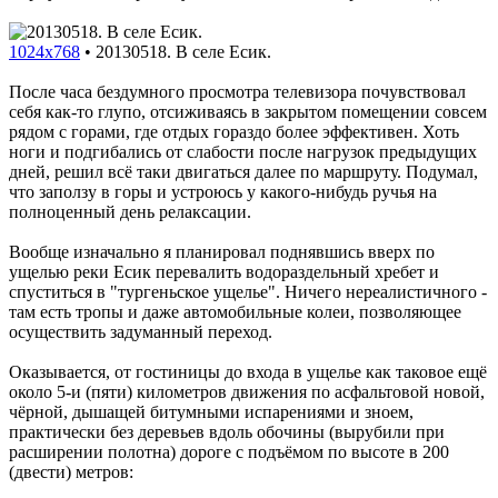
1024x768
•
20130518. В селе Есик.
После часа бездумного просмотра телевизора почувствовал
себя как-то глупо, отсиживаясь в закрытом помещении совсем
рядом с горами, где отдых гораздо более эффективен. Хоть
ноги и подгибались от слабости после нагрузок предыдущих
дней, решил всё таки двигаться далее по маршруту. Подумал,
что заползу в горы и устроюсь у какого-нибудь ручья на
полноценный день релаксации.
Вообще изначально я планировал поднявшись вверх по
ущелью реки Есик перевалить водораздельный хребет и
спуститься в "тургеньское ущелье". Ничего нереалистичного -
там есть тропы и даже автомобильные колеи, позволяющее
осуществить задуманный переход.
Оказывается, от гостиницы до входа в ущелье как таковое ещё
около 5-и (пяти) километров движения по асфальтовой новой,
чёрной, дышащей битумными испарениями и зноем,
практически без деревьев вдоль обочины (вырубили при
расширении полотна) дороге с подъёмом по высоте в 200
(двести) метров: