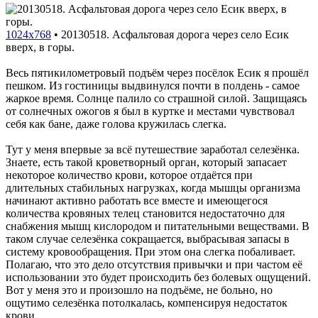
1024x768
•
20130518. Асфальтовая дорога через село Есик
вверх, в горы.
Весь пятикилометровый подъём через посёлок Есик я прошёл
пешком. Из гостиницы выдвинулся почти в полдень - самое
жаркое время. Солнце палило со страшной силой. Защищаясь
от солнечных ожогов я был в куртке и местами чувствовал
себя как бане, даже голова кружилась слегка.
Тут у меня впервые за всё путешествие заработал селезёнка.
Знаете, есть такой кроветворный орган, который запасает
некоторое количество крови, которое отдаётся при
длительных стабильных нагрузках, когда мышцы организма
начинают активно работать все вместе и имеющегося
количества кровяных телец становится недостаточно для
снабжения мышц кислородом и питательными веществами. В
таком случае селезёнка сокращается, выбрасывая запасы в
систему кровообращения. При этом она слегка побаливает.
Полагаю, что это дело отсутствия привычки и при частом её
использовании это будет происходить без болевых ощущений.
Вот у меня это и произошло на подъёме, не больно, но
ощутимо селезёнка потолкалась, компенсируя недостаток
крови.