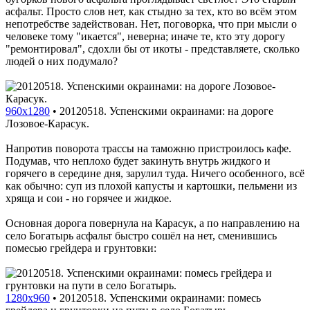
асфальт. Просто слов нет, как стыдно за тех, кто во всём этом
непотребстве задействован. Нет, поговорка, что при мысли о
человеке тому "икается", неверна; иначе те, кто эту дорогу
"ремонтировал", сдохли бы от икоты - представляете, сколько
людей о них подумало?
960x1280
•
20120518. Успенскими окраинами: на дороге
Лозовое-Карасук.
Напротив поворота трассы на таможню пристроилось кафе.
Подумав, что неплохо будет закинуть внутрь жидкого и
горячего в середине дня, зарулил туда. Ничего особенного, всё
как обычно: суп из плохой капусты и картошки, пельмени из
хряща и сои - но горячее и жидкое.
Основная дорога повернула на Карасук, а по направлению на
село Богатырь асфальт быстро сошёл на нет, сменившись
помесью грейдера и грунтовки:
1280x960
•
20120518. Успенскими окраинами: помесь