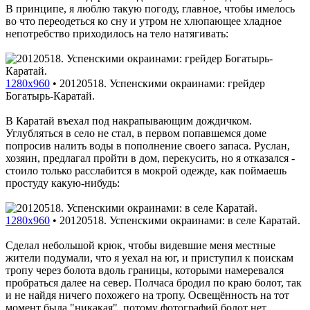
В принципе, я люблю такую погоду, главное, чтобы имелось
во что переодеться ко сну и утром не хлюпающее хладное
непотребство приходилось на тело натягивать:
1280x960
•
20120518. Успенскими окраинами: грейдер
Богатырь-Каратай.
В Каратай въехал под накрапывающим дождичком.
Углубляться в село не стал, в первом попавшемся доме
попросив налить воды в пополнение своего запаса. Руслан,
хозяин, предлагал пройти в дом, перекусить, но я отказался -
стоило только расслабится в мокрой одежде, как поймаешь
простуду какую-нибудь:
1280x960
•
20120518. Успенскими окраинами: в селе Каратай.
Сделал небольшой крюк, чтобы видевшие меня местные
жители подумали, что я уехал на юг, и приступил к поискам
тропу через болота вдоль границы, которыми намеревался
пробраться далее на север. Полчаса бродил по краю болот, так
и не найдя ничего похожего на тропу. Освещённость на тот
момент была "никакая", потому фотографий болот нет.