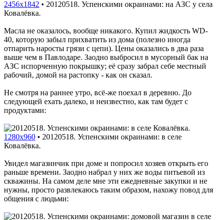
2456x1842
•
20120518. Успенскими окраинами: на АЗС у села
Ковалёвка.
Масла не оказалось, вообще никакого. Купил жидкость WD-
40, которую забыл прихватить из дома (полезно иногда
отпарить наросты грязи с цепи). Цены оказались в два раза
выше чем в Павлодаре. Заодно выбросил в мусорный бак на
АЗС испорченную покрышку; её сразу забрал себе местный
рабочий, домой на растопку - как он сказал.
Не смотря на раннее утро, всё-же поехал в деревню. До
следующей ехать далеко, и неизвестно, как там будет с
продуктами:
1280x960
•
20120518. Успенскими окраинами: в селе
Ковалёвка.
Увидел магазинчик при доме и попросил хозяев открыть его
раньше времени. Заодно набрал у них же воды питьевой из
скважины. На самом деле мне эти ежедневные закупки и не
нужны, просто развлекаюсь таким образом, нахожу повод для
общения с людьми: