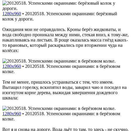
1280x960
•
20120518. Успенскими окраинами: берёзовый
колок у дороги.
Ожидания мои не оправдались. Кроны берёз жидковаты, и
вода свободно проникала между ними, стекая вниз, к тому-же,
накапливаясь на листьях. В роще оказалась масса гнёзд каких-
то врановых, который раскаркались при вторжении чуда на
колёсах:
1280x960
•
20120518. Успенскими окраинами: в берёзовом
колке.
Тем не менее, пришлось устраиваться с тем, что имеем.
Вытащил горелку, вскипятил воды, заварил чаю и посидел на
изогнутом корне дерева, выжидая завершения дождевого
шквала:
1280x960
•
20120518. Успенскими окраинами: в берёзовом
колке.
Вот я и снова на дороге. Вода льёт то там, то здесь - не скучно.