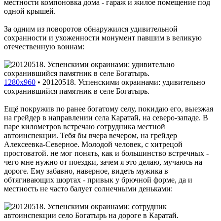
местности компоновка дома - гараж и жилое помещение под
одной крышей.
За одним из поворотов обнаружился удивительной
сохранности и ухоженности монумент павшим в великую
отечественную воинам:
1280x960
•
20120518. Успенскими окраинами: удивительно
сохранившийся памятник в селе Богатырь.
Ещё покружив по ранее богатому селу, покидаю его, выезжая
на грейдер в направлении села Каратай, на северо-западе. В
паре километров встречаю сотрудника местной
автоинспекции. Тебя бы вчера вечером, на грейдер
Алексеевка-Северное. Молодой человек, с хитрецой
простоватой. не мог понять, как и большинство встречных -
чего мне нужно от поездки, зачем я это делаю, мучаюсь на
дороге. Ему забавно, наверное, видеть мужика в
обтягивающих шортах - привык у брючной форме, да и
местность не часто балует солнечными деньками: