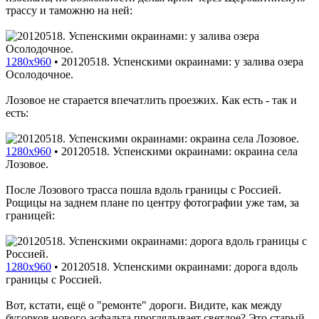
трассу и таможню на ней:
1280x960
•
20120518. Успенскими окраинами: у залива озера
Осолодочное.
Лозовое не старается впечатлить проезжих. Как есть - так и
есть:
1280x960
•
20120518. Успенскими окраинами: окраина села
Лозовое.
После Лозового трасса пошла вдоль границы с Россией.
Рощицы на заднем плане по центру фотографии уже там, за
границей:
1280x960
•
20120518. Успенскими окраинами: дорога вдоль
границы с Россией.
Вот, кстати, ещё о "ремонте" дороги. Видите, как между
бугорков нового асфальта проглядывает светлое? Это старый