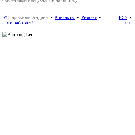
сведениями или укажите на ошибку )
©
Нарожный Андрей
•
Контакты
•
Резюме
•
RSS
•
Это работает!
↑ ↑