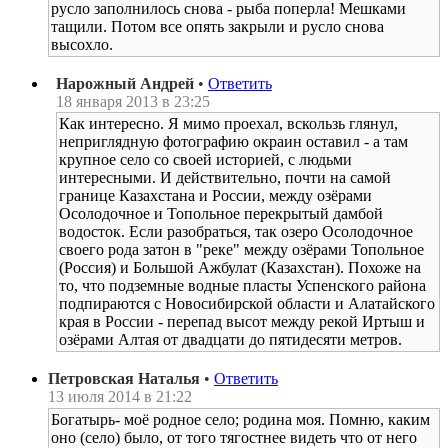
русло заполнилось снова - рыба поперла! Мешками
тащили. Потом все опять закрыли и русло снова
высохло.
Нарожный Андрей
•
Ответить
18 января 2013 в 23:25
Как интересно. Я мимо проехал, вскользь глянул,
неприглядную фотографию окраин оставил - а там
крупное село со своей историей, с людьми
интересными. И действительно, почти на самой
границе Казахстана и России, между озёрами
Осолодочное и Топольное перекрытый дамбой
водосток. Если разобраться, так озеро Осолодочное
своего рода затон в "реке" между озёрами Топольное
(Россия) и Большой Ажбулат (Казахстан). Похоже на
то, что подземные водные пласты Успенского района
подпираются с Новосибирской области и Алатайского
края в России - перепад высот между рекой Иртыш и
озёрами Алтая от двадцати до пятидесяти метров.
Петровская Наталья
•
Ответить
13 июля 2014 в 21:22
Богатырь- моё родное село; родина моя. Помню, каким
оно (село) было, от того тягостнее видеть что от него