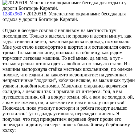
1280x960
•
20120518. Успенскими окраинами: беседка для
отдыха у дороги Богатырь-Каратай.
Отдых в беседке совпал с наплывом на местность туч
посолиднее. Только я выехал, не прошло и десяти минут, как
задул сильный ветер, начал накрапывать дождь, похолодало.
Мне уже стало некомфортно в шортах и я остановился одеть
трико. Только велосипед положил на обочину, как рядом
тормозит легковая машина. То всё мимо, да мимо, а тут -
только я решил штаны одеть - любопытно кому-то стало. Из
машины выпорхнула стайка местных школьников, по одежде
похоже, что ездили на какое-то мероприятие: на девчонках
непрактичные "лодочки", юбочки всякие, на мальчиках туфли
узкие и подобия костюмов. Мальчики старались держаться
солидно, а девочки так и прыгали от интереса: "ой, а вы
путешественник, ой, а вокруг земли, ой, а вам не холодно, ой,
а вам не тяжело, ой, а заезжайте к нам в школу погреться!"
Подождал, пока утихнут восторги и ребята поедут дальше;
утеплился. Тут и дождь усилился, переходя в ливень. Я
подумал, что под прикрытием деревьев будет проще его
переждать и двинулся через поле к ближайшему берёзовому
колку: