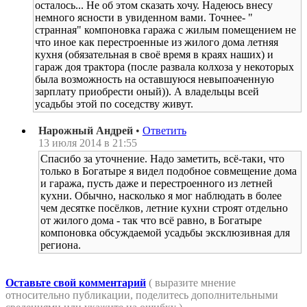
осталось... Не об этом сказать хочу. Надеюсь внесу
немного ясности в увиденном вами. Точнее- "
странная" компоновка гаража с жилым помещением не
что иное как перестроенные из жилого дома летняя
кухня (обязательная в своё время в краях наших) и
гараж доя трактора (после развала колхоза у некоторых
была возможность на оставшуюся невыпоаченную
зарплату приобрести оный)). А владельцы всей
усадьбы этой по соседству живут.
Нарожный Андрей
•
Ответить
13 июля 2014 в 21:55
Спасибо за уточнение. Надо заметить, всё-таки, что
только в Богатыре я видел подобное совмещение дома
и гаража, пусть даже и перестроенного из летней
кухни. Обычно, насколько я мог наблюдать в более
чем десятке посёлков, летние кухни строят отдельно
от жилого дома - так что всё равно, в Богатыре
компоновка обсуждаемой усадьбы эксклюзивная для
региона.
Оставьте свой комментарий
( выразите мнение
относительно публикации, поделитесь дополнительными