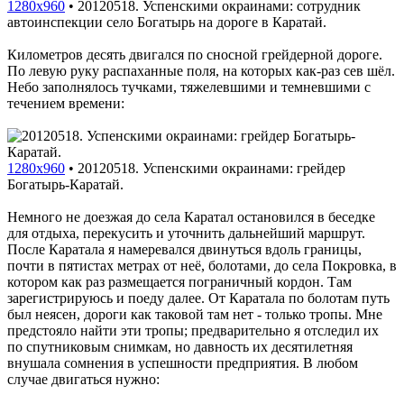
1280x960
•
20120518. Успенскими окраинами: сотрудник
автоинспекции село Богатырь на дороге в Каратай.
Километров десять двигался по сносной грейдерной дороге.
По левую руку распаханные поля, на которых как-раз сев шёл.
Небо заполнялось тучками, тяжелевшими и темневшими с
течением времени:
1280x960
•
20120518. Успенскими окраинами: грейдер
Богатырь-Каратай.
Немного не доезжая до села Каратал остановился в беседке
для отдыха, перекусить и уточнить дальнейший маршрут.
После Каратала я намеревался двинуться вдоль границы,
почти в пятистах метрах от неё, болотами, до села Покровка, в
котором как раз размещается пограничный кордон. Там
зарегистрируюсь и поеду далее. От Каратала по болотам путь
был неясен, дороги как таковой там нет - только тропы. Мне
предстояло найти эти тропы; предварительно я отследил их
по спутниковым снимкам, но давность их десятилетняя
внушала сомнения в успешности предприятия. В любом
случае двигаться нужно: