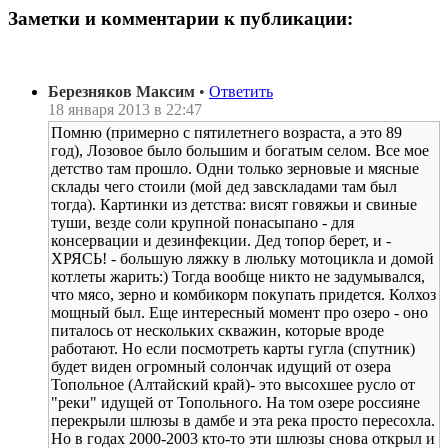
Заметки и комментарии к публикации:
Березняков Максим
•
Ответить
18 января 2013 в 22:47
Помню (примерно с пятилетнего возраста, а это 89
год), Лозовое было большим и богатым селом. Все мое
детство там прошло. Одни только зерновые и мясные
склады чего стоили (мой дед завскладами там был
тогда). Картинки из детства: висят говяжьи и свиные
туши, везде соли крупной понасыпано - для
консервации и дезинфекции. Дед топор берет, и -
ХРЯСЬ! - большую ляжку в люльку мотоцикла и домой
котлеты жарить:) Тогда вообще никто не задумывался,
что мясо, зерно и комбикорм покупать придется. Колхоз
мощный был. Еще интересный момент про озеро - оно
питалось от нескольких скважин, которые вроде
работают. Но если посмотреть карты гугла (спутник)
будет виден огромный солончак идущий от озера
Топольное (Алтайский край)- это высохшее русло от
"реки" идущей от Топольного. На том озере россияне
перекрыли шлюзы в дамбе и эта река просто пересохла.
Но в годах 2000-2003 кто-то эти шлюзы снова открыл и