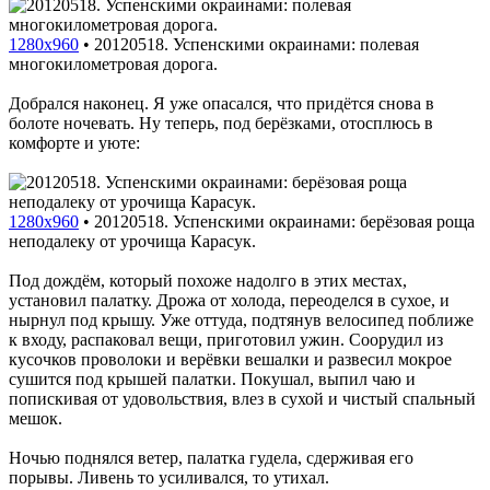
1280x960
•
20120518. Успенскими окраинами: полевая
многокилометровая дорога.
Добрался наконец. Я уже опасался, что придётся снова в
болоте ночевать. Ну теперь, под берёзками, отосплюсь в
комфорте и уюте:
1280x960
•
20120518. Успенскими окраинами: берёзовая роща
неподалеку от урочища Карасук.
Под дождём, который похоже надолго в этих местах,
установил палатку. Дрожа от холода, переоделся в сухое, и
нырнул под крышу. Уже оттуда, подтянув велосипед поближе
к входу, распаковал вещи, приготовил ужин. Соорудил из
кусочков проволоки и верёвки вешалки и развесил мокрое
сушится под крышей палатки. Покушал, выпил чаю и
попискивая от удовольствия, влез в сухой и чистый спальный
мешок.
Ночью поднялся ветер, палатка гудела, сдерживая его
порывы. Ливень то усиливался, то утихал.