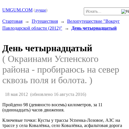
UMGUM.COM
(
лучше
)
Стартовая
→
Путешествия
→
Велопутешествие "Вокруг
Павлодарской области (2012)"
→
День четырнадцатый
День четырнадцатый
( Окраинами Успенского
района - пробираюсь на север
сквозь поля и болота. )
18 мая 2012
(обновлено 16 августа 2016)
Пройдено 98 (девяносто восемь) километров, за 11
(одиннадцать) часов движения.
Ключевые точки: Кусты у трассы Успенка-Лозовое, АЗС на
трассе у села Ковалёвка, село Ковалёвка, асфальтовая дорога