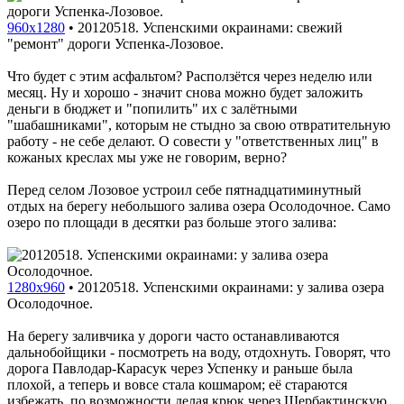
960x1280
•
20120518. Успенскими окраинами: свежий
"ремонт" дороги Успенка-Лозовое.
Что будет с этим асфальтом? Расползётся через неделю или
месяц. Ну и хорошо - значит снова можно будет заложить
деньги в бюджет и "попилить" их с залётными
"шабашниками", которым не стыдно за свою отвратительную
работу - не себе делают. О совести у "ответственных лиц" в
кожаных креслах мы уже не говорим, верно?
Перед селом Лозовое устроил себе пятнадцатиминутный
отдых на берегу небольшого залива озера Осолодочное. Само
озеро по площади в десятки раз больше этого залива:
1280x960
•
20120518. Успенскими окраинами: у залива озера
Осолодочное.
На берегу заливчика у дороги часто останавливаются
дальнобойщики - посмотреть на воду, отдохнуть. Говорят, что
дорога Павлодар-Карасук через Успенку и раньше была
плохой, а теперь и вовсе стала кошмаром; её стараются
избежать, по возможности делая крюк через Щербактинскую