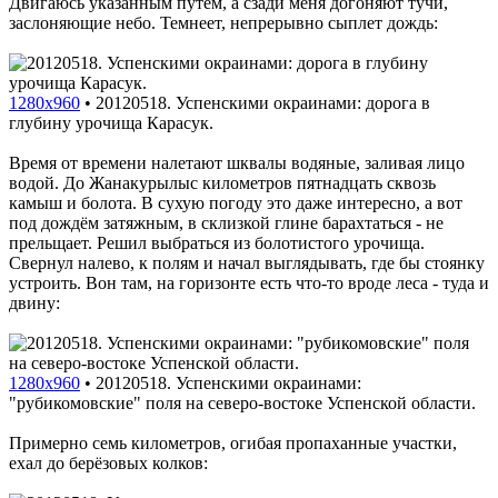
Двигаюсь указанным путём, а сзади меня догоняют тучи,
заслоняющие небо. Темнеет, непрерывно сыплет дождь:
1280x960
•
20120518. Успенскими окраинами: дорога в
глубину урочища Карасук.
Время от времени налетают шквалы водяные, заливая лицо
водой. До Жанакурылыс километров пятнадцать сквозь
камыш и болота. В сухую погоду это даже интересно, а вот
под дождём затяжным, в склизкой глине барахтаться - не
прельщает. Решил выбраться из болотистого урочища.
Свернул налево, к полям и начал выглядывать, где бы стоянку
устроить. Вон там, на горизонте есть что-то вроде леса - туда и
двину:
1280x960
•
20120518. Успенскими окраинами:
"рубикомовские" поля на северо-востоке Успенской области.
Примерно семь километров, огибая пропаханные участки,
ехал до берёзовых колков: