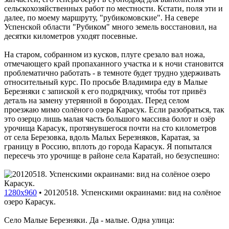
сельскохозяйственных работ по местности. Кстати, поля эти и
далее, по моему маршруту, "рубикомовские". На севере
Успенской области "Рубиком" много земель восстановил, на
десятки километров уходят посевные.
На старом, собранном из кусков, плуге срезало вал ножа,
отмечающего край пропаханного участка и к ночи становится
проблематично работать - в темноте будет трудно удерживать
относительный курс. По просьбе Владимира еду в Малые
Березняки с запиской к его подрядчику, чтобы тот привёз
деталь на замену утерянной в бороздах. Перед селом
проезжаю мимо солёного озера Карасук. Если разобраться, так
это озерцо лишь малая часть большого массива болот и озёр
урочища Карасук, протянувшегося почти на сто километров
от села Березовка, вдоль Малых Березняков, Каратая, за
границу в Россию, вплоть до города Карасук. Я попытался
пересечь это урочище в районе села Каратай, но безуспешно:
1280x960
•
20120518. Успенскими окраинами: вид на солёное
озеро Карасук.
Село Малые Березняки. Да - малые. Одна улица: