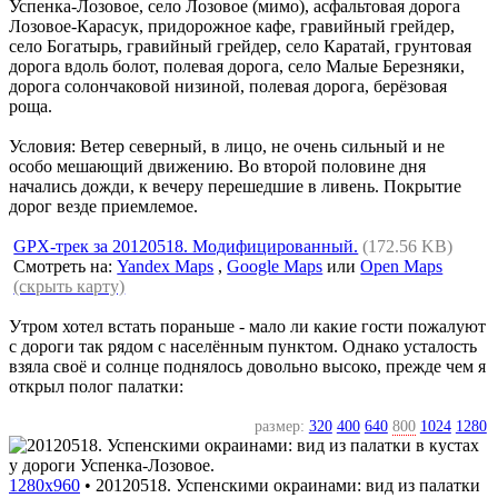
Успенка-Лозовое, село Лозовое (мимо), асфальтовая дорога
Лозовое-Карасук, придорожное кафе, гравийный грейдер,
село Богатырь, гравийный грейдер, село Каратай, грунтовая
дорога вдоль болот, полевая дорога, село Малые Березняки,
дорога солончаковой низиной, полевая дорога, берёзовая
роща.
Условия: Ветер северный, в лицо, не очень сильный и не
особо мешающий движению. Во второй половине дня
начались дожди, к вечеру перешедшие в ливень. Покрытие
дорог везде приемлемое.
GPX-трек за 20120518. Модифицированный.
(172.56 KB)
Смотреть на:
Yandex Maps
,
Google Maps
или
Open Maps
(скрыть карту)
Утром хотел встать пораньше - мало ли какие гости пожалуют
с дороги так рядом с населённым пунктом. Однако усталость
взяла своё и солнце поднялось довольно высоко, прежде чем я
открыл полог палатки:
размер:
320
400
640
800
1024
1280
1280x960
•
20120518. Успенскими окраинами: вид из палатки