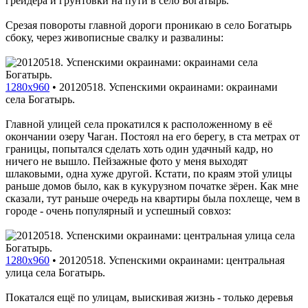
грейдера и грунтовки на пути в село Богатырь.
Срезая повороты главной дороги проникаю в село Богатырь
сбоку, через живописные свалку и развалины:
1280x960
•
20120518. Успенскими окраинами: окраинами
села Богатырь.
Главной улицей села прокатился к расположенному в её
окончании озеру Чаган. Постоял на его берегу, в ста метрах от
границы, попытался сделать хоть один удачный кадр, но
ничего не вышло. Пейзажные фото у меня выходят
шлаковыми, одна хуже другой. Кстати, по краям этой улицы
раньше домов было, как в кукурузном початке зёрен. Как мне
сказали, тут раньше очередь на квартиры была похлеще, чем в
городе - очень популярный и успешный совхоз:
1280x960
•
20120518. Успенскими окраинами: центральная
улица села Богатырь.
Покатался ещё по улицам, выискивая жизнь - только деревья