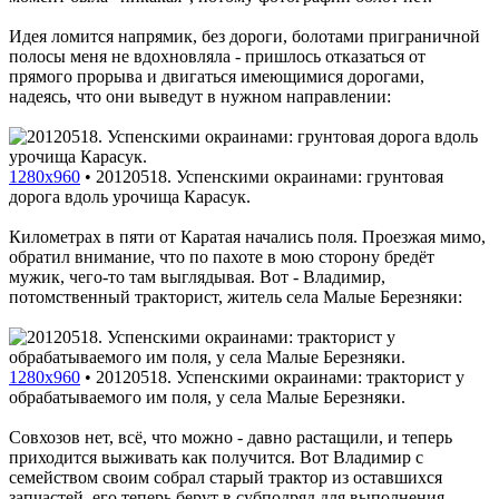
Идея ломится напрямик, без дороги, болотами приграничной
полосы меня не вдохновляла - пришлось отказаться от
прямого прорыва и двигаться имеющимися дорогами,
надеясь, что они выведут в нужном направлении:
1280x960
•
20120518. Успенскими окраинами: грунтовая
дорога вдоль урочища Карасук.
Километрах в пяти от Каратая начались поля. Проезжая мимо,
обратил внимание, что по пахоте в мою сторону бредёт
мужик, чего-то там выглядывая. Вот - Владимир,
потомственный тракторист, житель села Малые Березняки:
1280x960
•
20120518. Успенскими окраинами: тракторист у
обрабатываемого им поля, у села Малые Березняки.
Совхозов нет, всё, что можно - давно растащили, и теперь
приходится выживать как получится. Вот Владимир с
семейством своим собрал старый трактор из оставшихся
запчастей, его теперь берут в субподряд для выполнения