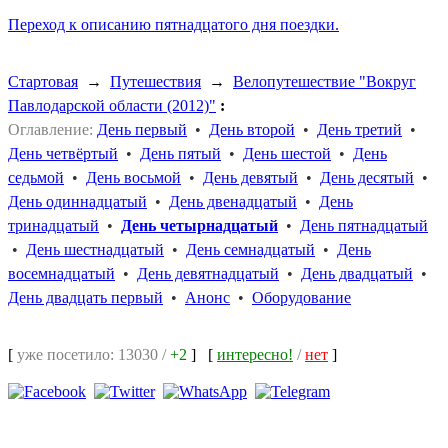
Переход к описанию пятнадцатого дня поездки.
Стартовая
→
Путешествия
→
Велопутешествие "Вокруг
Павлодарской области (2012)"
:
Оглавление:
День первый
•
День второй
•
День третий
•
День четвёртый
•
День пятый
•
День шестой
•
День
седьмой
•
День восьмой
•
День девятый
•
День десятый
•
День одиннадцатый
•
День двенадцатый
•
День
тринадцатый
•
День четырнадцатый
•
День пятнадцатый
•
День шестнадцатый
•
День семнадцатый
•
День
восемнадцатый
•
День девятнадцатый
•
День двадцатый
•
День двадцать первый
•
Анонс
•
Оборудование
[
уже посетило: 13030 /
+2
]
[
интересно!
/
нет
]