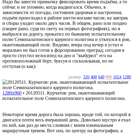
Надо бы завести привычку фиксировать время подъёма, а то
сейчас и не упомню, когда выдвигался. Обычно, в
зависимости от погоды, состояния здоровья и настроения,
подъём происходил в районе шести-восьми часов; на завтрак
и сборы уходит около двух часов. В общем, рано или поздно
(скорее рано, судя по свету на первых фотографиях), но я
выбрался на дорогу, прокатил по бывшему испытательному
полю Семипалатинского ядерного полигона и уткнулся в ров,
окантовывающий поле. Видимо, вчера под вечер я устал и
морально не был готов к форсированию преград; сегодня я
просто спустил велосипед на дно и "выбурил" его на
противоположный борт, буксуя и соскальзывая, но не
отступая (о как):
размер:
320
400
640
800
1024
1280
1280x960
•
20120511. Курчатов: ров, окантовывающий
испытательное поле Семипалатинского ядерного полигона.
Некоторое время дорога была хороша, вроде той, по которой я
двигался почти весь вчерашний день. Довольно шустро я ехал
по ней, как раз до места слияния с моим изначальным
маршрутным треком. Вот она, по центру на фотографии, а