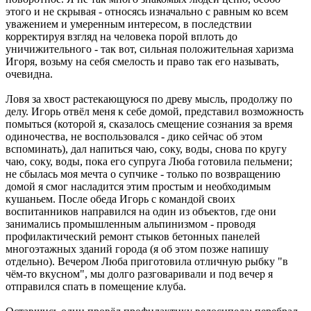
этого и не скрывая - относясь изначально с равным ко всем
уважением и умеренным интересом, в последствии
корректируя взгляд на человека порой вплоть до
уничижительного - так вот, сильная положительная харизма
Игоря, возьму на себя смелость и право так его называть,
очевидна.
Ловя за хвост растекающуюся по древу мысль, продолжу по
делу. Игорь отвёл меня к себе домой, представил возможность
помыться (которой я, сказалось смещение сознания за время
одиночества, не воспользовался - дико сейчас об этом
вспоминать), дал напиться чаю, соку, воды, снова по кругу
чаю, соку, воды, пока его супруга Люба готовила пельмени;
не сбылась моя мечта о супчике - только по возвращению
домой я смог насладится этим простым и необходимым
кушаньем. После обеда Игорь с командой своих
воспитанников направился на один из объектов, где они
занимались промышленным альпинизмом - проводя
профилактический ремонт стыков бетонных панелей
многоэтажных зданий города (я об этом позже напишу
отдельно). Вечером Люба приготовила отличную рыбку "в
чём-то вкусном", мы долго разговаривали и под вечер я
отправился спать в помещение клуба.