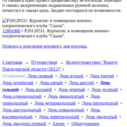
Оставшись один провёл профилактику велосипеда: перебрал
и смазал заскрипевшие подшипники рулевой колонки,
почистил и смазал цепь. Заодно постирался по возможности:
1280x960
•
P20120511. Курчатов: в помещении военно-
патриотического клуба "Скала".
Переход к описанию восьмого дня поездки.
Стартовая
→
Путешествия
→
Велопутешествие "Вокруг
Павлодарской области (2012)"
:
Оглавление:
День первый
•
День второй
•
День третий
•
День четвёртый
•
День пятый
•
День шестой
•
День
седьмой
•
День восьмой
•
День девятый
•
День десятый
•
День одиннадцатый
•
День двенадцатый
•
День
тринадцатый
•
День четырнадцатый
•
День пятнадцатый
•
День шестнадцатый
•
День семнадцатый
•
День
восемнадцатый
•
День девятнадцатый
•
День двадцатый
•
День двадцать первый
•
Анонс
•
Оборудование