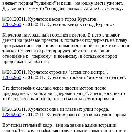
влезает порция "тушёнки" и каши - на юшку места уже нет.
Да, так вот - кому-то "город ядерщиков", а мне бы супчику:
1280x960
•
20120511. Курчатов: въезд в город Курчатов.
Курчатов натуральный город контрастов. В него вливают
деньги на целевые проекты, в попытках поддержать на плаву
программы исследования в области ядерной энергетики - но и
только. Строят или реставрируют объекты, имеющие
отношение к "ядерному" и военному; в остальном город
продолжает загибаться:
1280x960
•
20120511. Курчатов: строения "атомного центра".
Эта фотография сделана через двести метров после
предыдущей, с видом на "ядерный центр". Здесь раньше что-
то было, теперь хорошо, что развалины демонтировали:
1280x960
•
20120511. Курчатов: одна из главных улиц города.
Вот показательный кадр - вид на здание администрации
города. Тут всё: и пафосная отделка здания администрации и