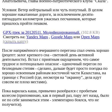
Анатольевича, главы военно-патриотического клуба "Скала".
Условия: Ветер нейтральный или чуть попутный. В целом
хорошие накатанные дороги, за исключением десяти-
пятнадцати километров ужасных песчаников, которые
пришлось пройти пешком.
GPX-трек за 20120511. Модифицированный.
(102.8 KB)
Смотреть на:
Yandex Maps
,
Google Maps
или
Open Maps
(скрыть карту)
После напряжённого вчерашнего перегона спал очень хорошо
(рецепт: залог крепкого сна - световой день активной
деятельности). Встал с приятным ощущением, что самое
трудное и потенциально опасное - одиночный перегон по
безлюдным степям - сделано, дальше будет просто поездка по
хорошо освоенным районам восточной части Казахстана, на
границе с Россией (где, несмотря на "окраину", дела идут
совсем не плохо местами).
Пока варилась каша, привычно разобрался с пробитым
колесом (припоминаю, как в первый раз, пару лет назад, было
не по себе заниматься этим - элементарно боялся, что не
получится).