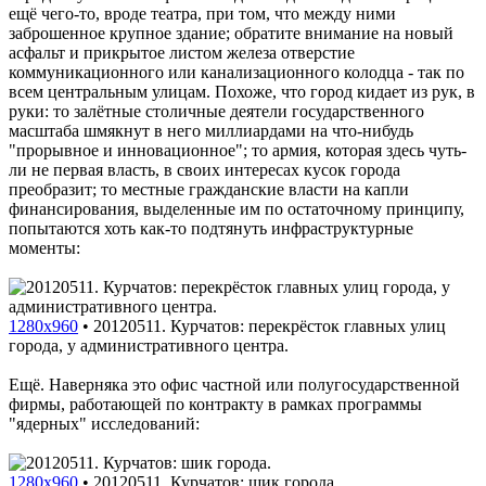
ещё чего-то, вроде театра, при том, что между ними
заброшенное крупное здание; обратите внимание на новый
асфальт и прикрытое листом железа отверстие
коммуникационного или канализационного колодца - так по
всем центральным улицам. Похоже, что город кидает из рук, в
руки: то залётные столичные деятели государственного
масштаба шмякнут в него миллиардами на что-нибудь
"прорывное и инновационное"; то армия, которая здесь чуть-
ли не первая власть, в своих интересах кусок города
преобразит; то местные гражданские власти на капли
финансирования, выделенные им по остаточному принципу,
попытаются хоть как-то подтянуть инфраструктурные
моменты:
1280x960
•
20120511. Курчатов: перекрёсток главных улиц
города, у административного центра.
Ещё. Наверняка это офис частной или полугосударственной
фирмы, работающей по контракту в рамках программы
"ядерных" исследований:
1280x960
•
20120511. Курчатов: шик города.