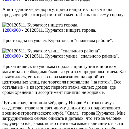
А вот здание через дорогу, прямо напротив того, что на
предыдущей фотографии отображено. И так по всему городу:
1280x960
•
20120511. Курчатов: нищета города.
Просто одна из улочек Курчатова, в "спальном районе":
1280x960
•
20120511. Курчатов: улица "спального района".
Прокатившись по улочкам города я приступил к поискам
магазина - необходимо было закупиться продовольствием. Как
выяснилось, есть всего пара магазинов на одной из
центральных улиц, где торговля поставлена "на поток". Все
остальные - в квартирах первого этажа жилых домов, где
сроки хранения и ассортимент понятия не ходовые.
Чуть погодя, позвонил Фёдорову Игорю Анатольевичу -
создателю, главе и энергичному движителю подросткового
военно-патриотического клуба "Скала" города Курчатов. Мне
затруднительно сейчас описать в деталях, что это за человек -
но, уверяю вас, знакомство с ним оказывает влияние отчасти
поворотное. Я не так много знакомых людей ценю, особо