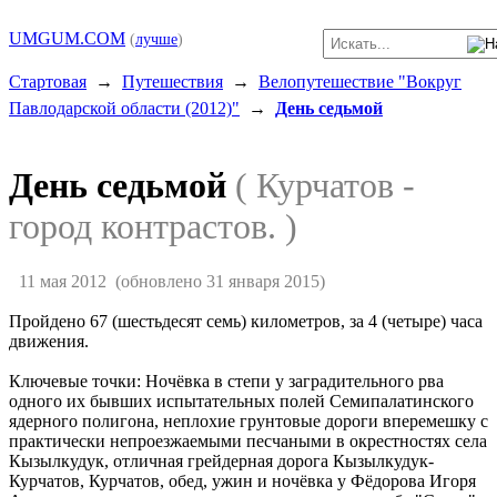
UMGUM.COM
(
лучше
)
Стартовая
→
Путешествия
→
Велопутешествие "Вокруг
Павлодарской области (2012)"
→
День седьмой
День седьмой
( Курчатов -
город контрастов. )
11 мая 2012
(обновлено 31 января 2015)
Пройдено 67 (шестьдесят семь) километров, за 4 (четыре) часа
движения.
Ключевые точки: Ночёвка в степи у заградительного рва
одного их бывших испытательных полей Семипалатинского
ядерного полигона, неплохие грунтовые дороги вперемешку с
практически непроезжаемыми песчаными в окрестностях села
Кызылкудук, отличная грейдерная дорога Кызылкудук-
Курчатов, Курчатов, обед, ужин и ночёвка у Фёдорова Игоря