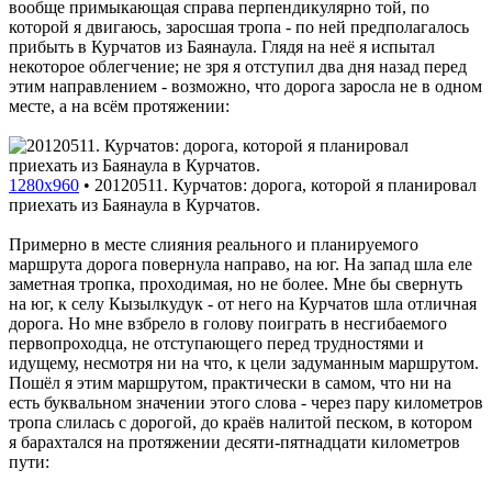
вообще примыкающая справа перпендикулярно той, по
которой я двигаюсь, заросшая тропа - по ней предполагалось
прибыть в Курчатов из Баянаула. Глядя на неё я испытал
некоторое облегчение; не зря я отступил два дня назад перед
этим направлением - возможно, что дорога заросла не в одном
месте, а на всём протяжении:
1280x960
•
20120511. Курчатов: дорога, которой я планировал
приехать из Баянаула в Курчатов.
Примерно в месте слияния реального и планируемого
маршрута дорога повернула направо, на юг. На запад шла еле
заметная тропка, проходимая, но не более. Мне бы свернуть
на юг, к селу Кызылкудук - от него на Курчатов шла отличная
дорога. Но мне взбрело в голову поиграть в несгибаемого
первопроходца, не отступающего перед трудностями и
идущему, несмотря ни на что, к цели задуманным маршрутом.
Пошёл я этим маршрутом, практически в самом, что ни на
есть буквальном значении этого слова - через пару километров
тропа слилась с дорогой, до краёв налитой песком, в котором
я барахтался на протяжении десяти-пятнадцати километров
пути: