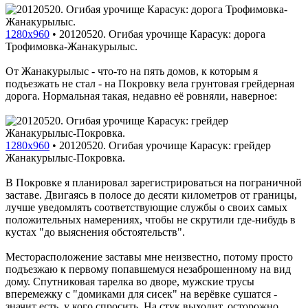
1280x960
•
20120520. Огибая урочище Карасук: дорога
Трофимовка-Жанакурылыс.
От Жанакурылыс - что-то на пять домов, к которым я
подъезжать не стал - на Покровку вела грунтовая грейдерная
дорога. Нормальная такая, недавно её ровняли, наверное:
1280x960
•
20120520. Огибая урочище Карасук: грейдер
Жанакурылыс-Покровка.
В Покровке я планировал зарегистрироваться на пограничной
заставе. Двигаясь в полосе до десяти километров от границы,
лучше уведомлять соответствующие службы о своих самых
положительных намерениях, чтобы не скрутили где-нибудь в
кустах "до выяснения обстоятельств".
Месторасположение заставы мне неизвестно, потому просто
подъезжаю к первому попавшемуся незаброшенному на вид
дому. Спутниковая тарелка во дворе, мужские трусы
вперемежку с "домиками для сисек" на верёвке сушатся -
значит есть, у кого спросить. На стук выходит, осторожно