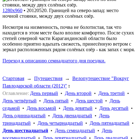
1280x960
•
20120520. Границей на северо-запад: место
ночной стоянки, между двух солёных озёр.
Несмотря на низменность, почва не болотистая, так что
находится в этом месте было вполне комфортно. После сухих
степей северной части Карагандинской области было
особенно приятно вдыхать свежесть, принесённую ветром с
зеркал расположенных рядом солёных озёр - как запах с моря.
Переход к описанию семнадцатого дня поездки.
Стартовая
→
Путешествия
→
Велопутешествие "Вокруг
Павлодарской области (2012)"
:
Оглавление:
День первый
•
День второй
•
День третий
•
День четвёртый
•
День пятый
•
День шестой
•
День
седьмой
•
День восьмой
•
День девятый
•
День десятый
•
День одиннадцатый
•
День двенадцатый
•
День
тринадцатый
•
День четырнадцатый
•
День пятнадцатый
•
День шестнадцатый
•
День семнадцатый
•
День
восемнадцатый
•
День девятнадцатый
•
День двадцатый
•