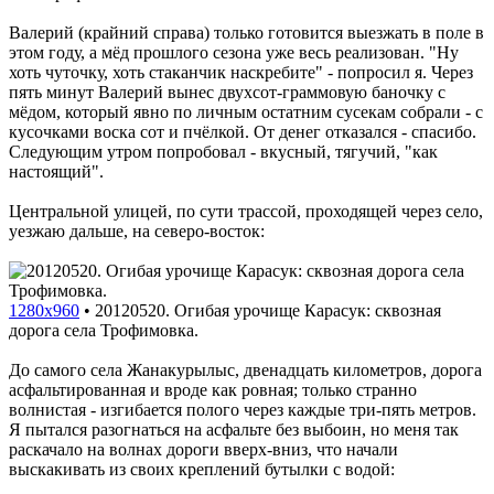
Валерий (крайний справа) только готовится выезжать в поле в
этом году, а мёд прошлого сезона уже весь реализован. "Ну
хоть чуточку, хоть стаканчик наскребите" - попросил я. Через
пять минут Валерий вынес двухсот-граммовую баночку с
мёдом, который явно по личным остатним сусекам собрали - с
кусочками воска сот и пчёлкой. От денег отказался - спасибо.
Следующим утром попробовал - вкусный, тягучий, "как
настоящий".
Центральной улицей, по сути трассой, проходящей через село,
уезжаю дальше, на северо-восток:
1280x960
•
20120520. Огибая урочище Карасук: сквозная
дорога села Трофимовка.
До самого села Жанакурылыс, двенадцать километров, дорога
асфальтированная и вроде как ровная; только странно
волнистая - изгибается полого через каждые три-пять метров.
Я пытался разогнаться на асфальте без выбоин, но меня так
раскачало на волнах дороги вверх-вниз, что начали
выскакивать из своих креплений бутылки с водой: