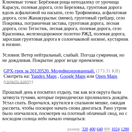
Ключевые точки: Берёзовая роща неподалеку от урочища
Карасук, полевая дорога, село Березовка, грунтовая дорога
вдоль асфальтовой на насыпи, село Трофимовка, асфальтовая
дорога, село Жанакурылыс (мимо), грунтовый грейдер, село
Покровка, пограничная застава, грунтовая дорога, лесная
дорога, село Тегистик, лесная дорога, полевая дорога, село
Красновка, железнодорожное полотно РЖД, полевая дорога,
заросшая грунтовая дорога в солончаковой низине, кустарник
в низине.
Условия: Ветер нейтральный, слабый. Погода сумрачная, но
не дождливая. Покрытие дорог везде приемлемое.
GPX-трек за 20120520. Модифицированный.
(173.31 KB)
Смотреть на:
Yandex Maps
,
Google Maps
или
Open Maps
(скрыть карту)
Прошлый день я посвятил отдыху, так как вся округа была
затянута тучами, которые периодически проливались дождём.
Устал спать. Ворочался, крутился в спальном мешке, ожидая
рассвета, чтобы поскорее начать снова двигаться. Рано утром
было опечалился, посмотрев на плотный облачный свод, но с
восходом солнца небо начало очищаться:
размер:
320
400
640
800
1024
1280