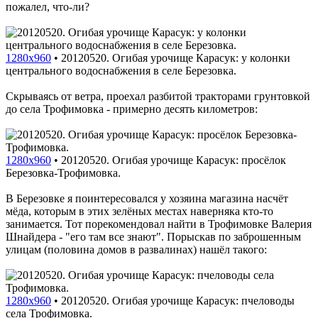
пожалел, что-ли?
1280x960
•
20120520. Огибая урочище Карасук: у колонки
центрального водоснабжения в селе Березовка.
Скрываясь от ветра, проехал разбитой тракторами грунтовкой
до села Трофимовка - примерно десять километров:
1280x960
•
20120520. Огибая урочище Карасук: просёлок
Березовка-Трофимовка.
В Березовке я поинтересовался у хозяина магазина насчёт
мёда, которым в этих зелёных местах наверняка кто-то
занимается. Тот порекомендовал найти в Трофимовке Валерия
Шнайдера - "его там все знают". Порыскав по заброшенным
улицам (половина домов в развалинах) нашёл такого:
1280x960
•
20120520. Огибая урочище Карасук: пчеловоды
села Трофимовка.