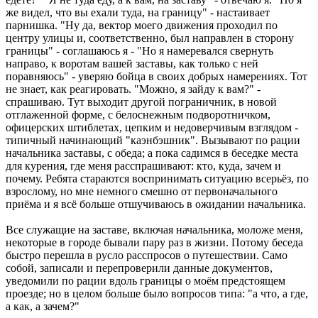
же видел, что вы ехали туда, на границу" - настаивает
парнишка. "Ну да, вектор моего движения проходил по
центру улицы и, соответственно, был направлен в сторону
границы" - соглашаюсь я - "Но я намеревался свернуть
направо, к воротам вашей заставы, как только с ней
поравняюсь" - уверяю бойца в своих добрых намерениях. Тот
не знает, как реагировать. "Можно, я зайду к вам?" -
спрашиваю. Тут выходит другой пограничник, в новой
отглаженной форме, с белоснежным подворотничком,
офицерских штиблетах, цепким и недоверчивым взглядом -
типичный начинающий "каэнбэшник". Вызывают по рации
начальника заставы, с обеда; а пока садимся в беседке места
для курения, где меня расспрашивают: кто, куда, зачем и
почему. Ребята стараются воспринимать ситуацию всерьёз, по
взрослому, но мне немного смешно от первоначального
приёма и я всё больше отшучиваюсь в ожидании начальника.
Все служащие на заставе, включая начальника, моложе меня,
некоторые в городе бывали пару раз в жизни. Потому беседа
быстро перешла в русло расспросов о путешествии. Само
собой, записали и перепроверили данные документов,
уведомили по рации вдоль границы о моём предстоящем
проезде; но в целом больше было вопросов типа: "а что, а где,
а как, а зачем?"