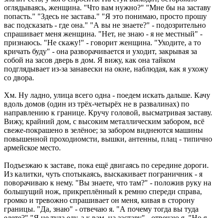
оглядываясь, женщина. "Что вам нужно?" "Мне бы на заставу
попасть." "Здесь не застава." "Я это понимаю, просто прошу
вас подсказать - где она." "А вы не знаете?" - подозрительно
спрашивает меня женщина. "Нет, не знаю - я не местный" -
признаюсь. "Не скажу!" - говорит женщина. "Уходите, а то
кричать буду" - она разворачивается и уходит, закрывая за
собой на засов дверь в дом. Я вижу, как она тайком
подглядывает из-за занавески на окне, наблюдая, как я ухожу
со двора.
Хм. Ну ладно, улица всего одна - поедем искать дальше. Качу
вдоль домов (один из трёх-четырёх не в развалинах) по
направлению к границе. Кручу головой, высматривая заставу.
Вижу, крайний дом, с высоким металлическим забором, всё
свеже-покрашено в зелёное; за забором виднеются машины
повышенной проходиомсти, вышки, антенны, плац - типично
армейское место.
Подъезжаю к заставе, пока ещё двигаясь по середине дороги.
Из калитки, чуть спотыкаясь, выскакивает пограничник - я
поворачиваю к нему. "Вы знаете, что там?" - положив руку на
большущий нож, прикреплённый к ремню спереди справа,
громко и тревожно спрашивает он меня, кивая в сторону
границы. "Да, знаю" - отвечаю я. "А почему тогда вы туда
едете?" "Я не туда еду, а к вам, на заставу" - отвечаю я. "Но я