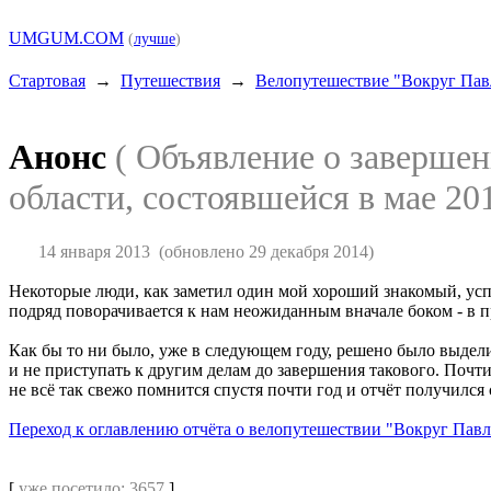
UMGUM.COM
(
лучше
)
Стартовая
→
Путешествия
→
Велопутешествие "Вокруг Павл
Анонс
( Объявление о завершен
области, состоявшейся в мае 201
14 января 2013
(обновлено 29 декабря 2014)
Некоторые люди, как заметил один мой хороший знакомый, успе
подряд поворачивается к нам неожиданным вначале боком - в п
Как бы то ни было, уже в следующем году, решено было выделит
и не приступать к другим делам до завершения такового. Почт
не всё так свежо помнится спустя почти год и отчёт получился
Переход к оглавлению отчёта о велопутешествии "Вокруг Павло
[
уже посетило: 3657
]