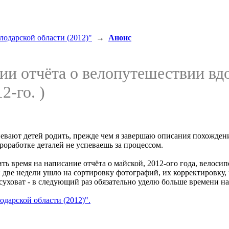
одарской области (2012)"
→
Анонс
ии отчёта о велопутешествии вд
2-го. )
вают детей родить, прежде чем я завершаю описания похождений 
роработке деталей не успеваешь за процессом.
ь время на написание отчёта о майской, 2012-ого года, велосип
и две недели ушло на сортировку фотографий, их корректировку,
 суховат - в следующий раз обязательно уделю больше времени н
дарской области (2012)".