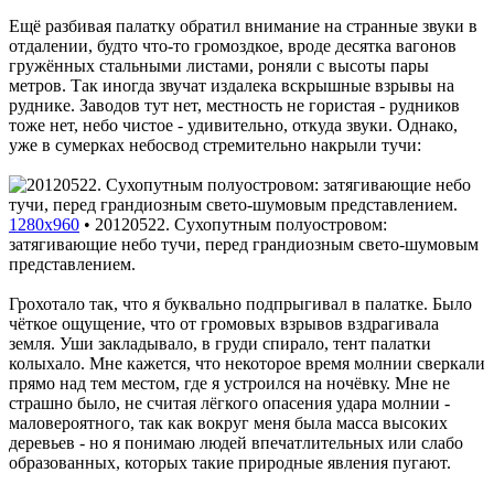
Ещё разбивая палатку обратил внимание на странные звуки в
отдалении, будто что-то громоздкое, вроде десятка вагонов
гружённых стальными листами, роняли с высоты пары
метров. Так иногда звучат издалека вскрышные взрывы на
руднике. Заводов тут нет, местность не гористая - рудников
тоже нет, небо чистое - удивительно, откуда звуки. Однако,
уже в сумерках небосвод стремительно накрыли тучи:
1280x960
•
20120522. Сухопутным полуостровом:
затягивающие небо тучи, перед грандиозным свето-шумовым
представлением.
Грохотало так, что я буквально подпрыгивал в палатке. Было
чёткое ощущение, что от громовых взрывов вздрагивала
земля. Уши закладывало, в груди спирало, тент палатки
колыхало. Мне кажется, что некоторое время молнии сверкали
прямо над тем местом, где я устроился на ночёвку. Мне не
страшно было, не считая лёгкого опасения удара молнии -
маловероятного, так как вокруг меня была масса высоких
деревьев - но я понимаю людей впечатлительных или слабо
образованных, которых такие природные явления пугают.