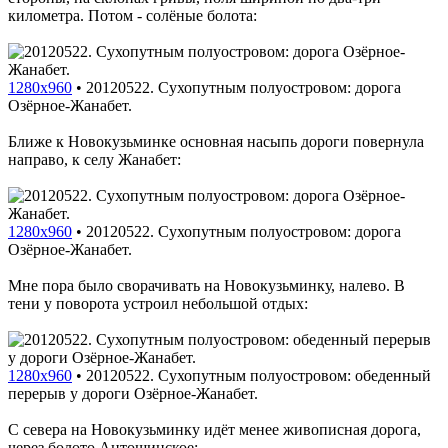
километра. Потом - солёные болота:
1280x960
•
20120522. Сухопутным полуостровом: дорога
Озёрное-Жанабет.
Ближе к Новокузьминке основная насыпь дороги повернула
направо, к селу Жанабет:
1280x960
•
20120522. Сухопутным полуостровом: дорога
Озёрное-Жанабет.
Мне пора было сворачивать на Новокузьминку, налево. В
тени у поворота устроил небольшой отдых:
1280x960
•
20120522. Сухопутным полуостровом: обеденный
перерыв у дороги Озёрное-Жанабет.
С севера на Новокузьминку идёт менее живописная дорога,
через болото Антошинское: