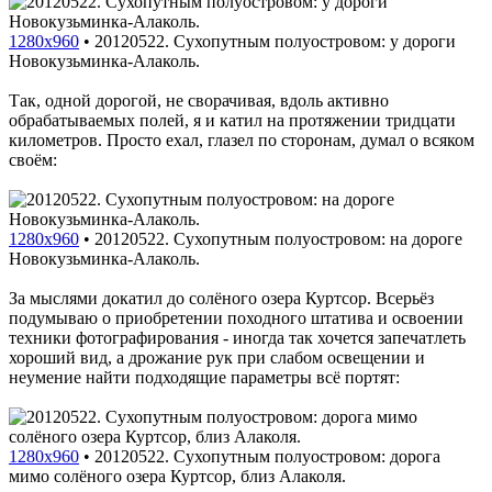
1280x960
•
20120522. Сухопутным полуостровом: у дороги
Новокузьминка-Алаколь.
Так, одной дорогой, не сворачивая, вдоль активно
обрабатываемых полей, я и катил на протяжении тридцати
километров. Просто ехал, глазел по сторонам, думал о всяком
своём:
1280x960
•
20120522. Сухопутным полуостровом: на дороге
Новокузьминка-Алаколь.
За мыслями докатил до солёного озера Куртсор. Всерьёз
подумываю о приобретении походного штатива и освоении
техники фотографирования - иногда так хочется запечатлеть
хороший вид, а дрожание рук при слабом освещении и
неумение найти подходящие параметры всё портят:
1280x960
•
20120522. Сухопутным полуостровом: дорога
мимо солёного озера Куртсор, близ Алаколя.