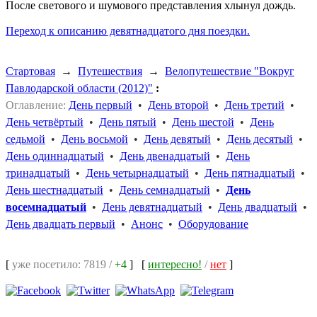
После светового и шумового представления хлынул дождь.
Переход к описанию девятнадцатого дня поездки.
Стартовая
→
Путешествия
→
Велопутешествие "Вокруг
Павлодарской области (2012)"
:
Оглавление:
День первый
•
День второй
•
День третий
•
День четвёртый
•
День пятый
•
День шестой
•
День
седьмой
•
День восьмой
•
День девятый
•
День десятый
•
День одиннадцатый
•
День двенадцатый
•
День
тринадцатый
•
День четырнадцатый
•
День пятнадцатый
•
День шестнадцатый
•
День семнадцатый
•
День
восемнадцатый
•
День девятнадцатый
•
День двадцатый
•
День двадцать первый
•
Анонс
•
Оборудование
[
уже посетило: 7819 /
+4
]
[
интересно!
/
нет
]