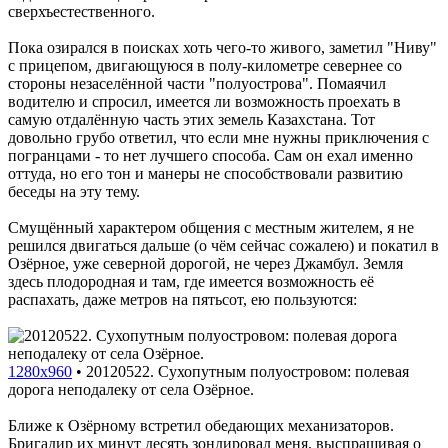
сверхъестественного.
Пока озирался в поисках хоть чего-то живого, заметил "Ниву"
с прицепом, двигающуюся в полу-километре севернее со
стороны незаселённой части "полуострова". Помаячил
водителю и спросил, имеется ли возможность проехать в
самую отдалённую часть этих земель Казахстана. Тот
довольно грубо ответил, что если мне нужны приключения с
погранцами - то нет лучшего способа. Сам он ехал именно
оттуда, но его тон и манеры не способствовали развитию
беседы на эту тему.
Смущённый характером общения с местным жителем, я не
решился двигаться дальше (о чём сейчас сожалею) и покатил в
Озёрное, уже северной дорогой, не через Джамбул. Земля
здесь плодородная и там, где имеется возможность её
распахать, даже метров на пятьсот, ею пользуются:
1280x960
•
20120522. Сухопутным полуостровом: полевая
дорога неподалеку от села Озёрное.
Ближе к Озёрному встретил обедающих механизаторов.
Бригадир их минут десять зондировал меня, выспрашивая о