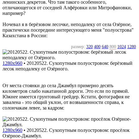
ленинских декретов. Что там такого особенного,
отличающегося от соседней Алфёровки или Митрофановки,
например?
Ночевал я в берёзовом лесочке, неподалеку от села Озёрное,
практически посередине интересующего меня "полуострова"
Казахстана в России:
размер:
320
400
640
800
1024
1280
1280x960
•
20120522. Сухопутным полуостровом: берёзовый
лесок неподалеку от Озёрного.
От места стоянки до села Джамбул примерно десять
километров слабо накатанной дороги. Это если по прямой.
Южнее имеется грунтовый грейдер. Кстати, фотография не
завалена - это общий уклон, от возвышенности справа, к
солончакам левее, за кадром:
1280x960
•
20120522. Сухопутным полуостровом: просёлок
Озёрное-Джамбул.