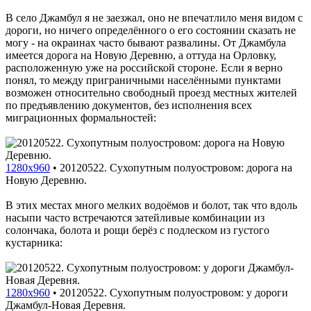
В село Джамбул я не заезжал, оно не впечатлило меня видом с
дороги, но ничего определённого о его состоянии сказать не
могу - на окраинах часто бывают развалины. От Джамбула
имеется дорога на Новую Деревню, а оттуда на Орловку,
расположенную уже на российской стороне. Если я верно
понял, то между приграничными населёнными пунктами
возможен относительно свободный проезд местных жителей
по предъявлению документов, без исполнения всех
миграционных формальностей:
1280x960
•
20120522. Сухопутным полуостровом: дорога на
Новую Деревню.
В этих местах много мелких водоёмов и болот, так что вдоль
насыпи часто встречаются затейливые комбинации из
солончака, болота и рощи берёз с подлеском из густого
кустарника:
1280x960
•
20120522. Сухопутным полуостровом: у дороги
Джамбул-Новая Деревня.