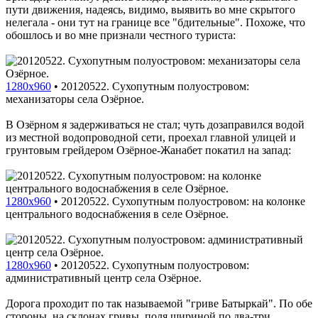
пути движения, надеясь, видимо, выявить во мне скрытого
нелегала - они тут на границе все "бдительные". Похоже, что
обошлось и во мне признали честного туриста:
1280x960
•
20120522. Сухопутным полуостровом:
механизаторы села Озёрное.
В Озёрном я задерживаться не стал; чуть дозаправился водой
из местной водопроводной сети, проехал главной улицей и
грунтовым грейдером Озёрное-Жанабет покатил на запад:
1280x960
•
20120522. Сухопутным полуостровом: на колонке
центрального водоснабжения в селе Озёрное.
1280x960
•
20120522. Сухопутным полуостровом:
административный центр села Озёрное.
Дорога проходит по так называемой "гриве Батыркай". По обе
стороны, на склонах гривы, поля шириной по два-три