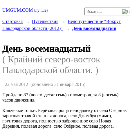
UMGUM.COM
(
лучше
)
Стартовая
→
Путешествия
→
Велопутешествие "Вокруг
Павлодарской области (2012)"
→
День восемнадцатый
День восемнадцатый
( Крайний северо-восток
Павлодарской области. )
22 мая 2012
(обновлено 31 января 2015)
Пройдено 87 (восемьдесят семь) километров, за 8 (восемь)
часов движения.
Ключевые точки: Берёзовая роща неподалеку от села Озёрное,
заросшая травой степная дорога, село Джамбул (мимо),
грунтовая дорога, полностью заброшенное село Новая
Деревня, полевая дорога, село Озёрное, полевая дорога,