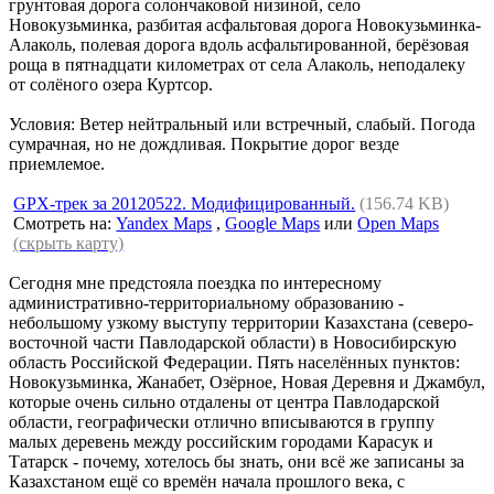
грунтовая дорога солончаковой низиной, село
Новокузьминка, разбитая асфальтовая дорога Новокузьминка-
Алаколь, полевая дорога вдоль асфальтированной, берёзовая
роща в пятнадцати километрах от села Алаколь, неподалеку
от солёного озера Куртсор.
Условия: Ветер нейтральный или встречный, слабый. Погода
сумрачная, но не дождливая. Покрытие дорог везде
приемлемое.
GPX-трек за 20120522. Модифицированный.
(156.74 KB)
Смотреть на:
Yandex Maps
,
Google Maps
или
Open Maps
(скрыть карту)
Сегодня мне предстояла поездка по интересному
административно-территориальному образованию -
небольшому узкому выступу территории Казахстана (северо-
восточной части Павлодарской области) в Новосибирскую
область Российской Федерации. Пять населённых пунктов:
Новокузьминка, Жанабет, Озёрное, Новая Деревня и Джамбул,
которые очень сильно отдалены от центра Павлодарской
области, географически отлично вписываются в группу
малых деревень между российским городами Карасук и
Татарск - почему, хотелось бы знать, они всё же записаны за
Казахстаном ещё со времён начала прошлого века, с