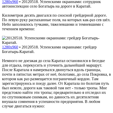
1280x960
•
20120518. Успенскими окраинами: сотрудник
автоинспекции село Богатырь на дороге в Каратай.
Километров десять двигался по сносной грейдерной дороге.
По левую руку распаханные поля, на которых как-раз сев шёл.
Небо заполнялось тучками, тяжелевшими и темневшими с
течением времени:
1280x960
•
20120518. Успенскими окраинами: грейдер
Богатырь-Каратай.
Немного не доезжая до села Каратал остановился в беседке
для отдыха, перекусить и уточнить дальнейший маршрут.
После Каратала я намеревался двинуться вдоль границы,
почти в пятистах метрах от неё, болотами, до села Покровка, в
котором как раз размещается пограничный кордон. Там
зарегистрируюсь и поеду далее. От Каратала по болотам путь
был неясен, дороги как таковой там нет - только тропы. Мне
предстояло найти эти тропы; предварительно я отследил их
по спутниковым снимкам, но давность их десятилетняя
внушала сомнения в успешности предприятия. В любом
случае двигаться нужно: