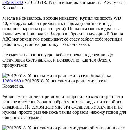
2456x1842
•
20120518. Успенскими окраинами: на АЗС у села
Ковалёвка.
Масла не оказалось, вообще никакого. Купил жидкость WD-
40, которую забыл прихватить из дома (полезно иногда
отпарить наросты грязи с цепи). Цены оказались в два раза
выше чем в Павлодаре. Заодно выбросил в мусорный бак на
АЗС испорченную покрышку; её сразу забрал себе местный
рабочий, домой на растопку - как он сказал.
Не смотря на раннее утро, всё-же поехал в деревню. До
следующей ехать далеко, и неизвестно, как там будет с
продуктами:
1280x960
•
20120518. Успенскими окраинами: в селе
Ковалёвка.
Увидел магазинчик при доме и попросил хозяев открыть его
раньше времени. Заодно набрал у них же воды питьевой из
скважины. На самом деле мне эти ежедневные закупки и не
нужны, просто развлекаюсь таким образом, нахожу повод для
общения с людьми: