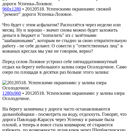
960x1280
•
20120518. Успенскими окраинами: свежий
"ремонт" дороги Успенка-Лозовое.
Что будет с этим асфальтом? Расползётся через неделю или
месяц. Ну и хорошо - значит снова можно будет заложить
деньги в бюджет и "попилить" их с залётными
"шабашниками", которым не стыдно за свою отвратительную
работу - не себе делают. О совести у "ответственных лиц" в
кожаных креслах мы уже не говорим, верно?
Перед селом Лозовое устроил себе пятнадцатиминутный
отдых на берегу небольшого залива озера Осолодочное. Само
озеро по площади в десятки раз больше этого залива:
1280x960
•
20120518. Успенскими окраинами: у залива озера
Осолодочное.
На берегу заливчика у дороги часто останавливаются
дальнобойщики - посмотреть на воду, отдохнуть. Говорят, что
дорога Павлодар-Карасук через Успенку и раньше была
плохой, а теперь и вовсе стала кошмаром; её стараются
избежать, по возможности делая крюк через Щербактинскую