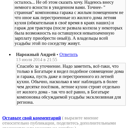
осталось... Не об этом сказать хочу. Надеюсь внесу
немного ясности в увиденном вами. Точнее- "
странная" компоновка гаража с жилым помещением не
что иное как перестроенные из жилого дома летняя
кухня (обязательная в своё время в краях наших) и
гараж доя трактора (после развала колхоза у некоторых
была возможность на оставшуюся невыпоаченную
зарплату приобрести оный)). А владельцы всей
усадьбы этой по соседству живут.
Нарожный Андрей
•
Ответить
13 июля 2014 в 21:55
Спасибо за уточнение. Надо заметить, всё-таки, что
только в Богатыре я видел подобное совмещение дома
и гаража, пусть даже и перестроенного из летней
кухни. Обычно, насколько я мог наблюдать в более
чем десятке посёлков, летние кухни строят отдельно
от жилого дома - так что всё равно, в Богатыре
компоновка обсуждаемой усадьбы эксклюзивная для
региона.
Оставьте свой комментарий
( выразите мнение
относительно публикации, поделитесь дополнительными