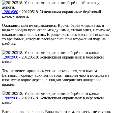
1280x960
•
20120518. Успенскими окраинами: берёзовый
колок у дороги.
Ожидания мои не оправдались. Кроны берёз жидковаты, и
вода свободно проникала между ними, стекая вниз, к тому-же,
накапливаясь на листьях. В роще оказалась масса гнёзд каких-
то врановых, который раскаркались при вторжении чуда на
колёсах:
1280x960
•
20120518. Успенскими окраинами: в берёзовом
колке.
Тем не менее, пришлось устраиваться с тем, что имеем.
Вытащил горелку, вскипятил воды, заварил чаю и посидел на
изогнутом корне дерева, выжидая завершения дождевого
шквала:
1280x960
•
20120518. Успенскими окраинами: в берёзовом
колке.
Вот я и снова на дороге. Вода льёт то там, то здесь - не скучно.