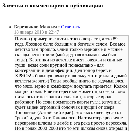
Заметки и комментарии к публикации:
Березняков Максим
•
Ответить
18 января 2013 в 22:47
Помню (примерно с пятилетнего возраста, а это 89
год), Лозовое было большим и богатым селом. Все мое
детство там прошло. Одни только зерновые и мясные
склады чего стоили (мой дед завскладами там был
тогда). Картинки из детства: висят говяжьи и свиные
туши, везде соли крупной понасыпано - для
консервации и дезинфекции. Дед топор берет, и -
ХРЯСЬ! - большую ляжку в люльку мотоцикла и домой
котлеты жарить:) Тогда вообще никто не задумывался,
что мясо, зерно и комбикорм покупать придется. Колхоз
мощный был. Еще интересный момент про озеро - оно
питалось от нескольких скважин, которые вроде
работают. Но если посмотреть карты гугла (спутник)
будет виден огромный солончак идущий от озера
Топольное (Алтайский край)- это высохшее русло от
"реки" идущей от Топольного. На том озере россияне
перекрыли шлюзы в дамбе и эта река просто пересохла.
Но в годах 2000-2003 кто-то эти шлюзы снова открыл и