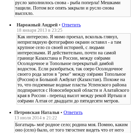
русло заполнилось снова - рыба поперла! Мешками
тащили. Потом все опять закрыли и русло снова
высохло.
Нарожный Андрей
•
Ответить
18 января 2013 в 23:25
Как интересно. Я мимо проехал, вскользь глянул,
неприглядную фотографию окраин оставил - а там
крупное село со своей историей, с людьми
интересными. И действительно, почти на самой
границе Казахстана и России, между озёрами
Осолодочное и Топольное перекрытый дамбой
водосток. Если разобраться, так озеро Осолодочное
своего рода затон в "реке" между озёрами Топольное
(Россия) и Большой Ажбулат (Казахстан). Похоже на
то, что подземные водные пласты Успенского района
подпираются с Новосибирской области и Алатайского
края в России - перепад высот между рекой Иртыш и
озёрами Алтая от двадцати до пятидесяти метров.
Петровская Наталья
•
Ответить
13 июля 2014 в 21:22
Богатырь- моё родное село; родина моя. Помню, каким
оно (село) было, от того тягостнее видеть что от него