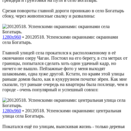
грейдера и грунтовки на пути в село Богатырь.
Срезая повороты главной дороги проникаю в село Богатырь
сбоку, через живописные свалку и развалины:
1280x960
•
20120518. Успенскими окраинами: окраинами
села Богатырь.
Главной улицей села прокатился к расположенному в её
окончании озеру Чаган. Постоял на его берегу, в ста метрах от
границы, попытался сделать хоть один удачный кадр, но
ничего не вышло. Пейзажные фото у меня выходят
шлаковыми, одна хуже другой. Кстати, по краям этой улицы
раньше домов было, как в кукурузном початке зёрен. Как мне
сказали, тут раньше очередь на квартиры была похлеще, чем в
городе - очень популярный и успешный совхоз:
1280x960
•
20120518. Успенскими окраинами: центральная
улица села Богатырь.
Покатался ещё по улицам, выискивая жизнь - только деревья