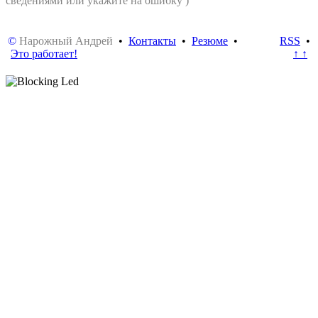
сведениями или укажите на ошибку )
©
Нарожный Андрей
•
Контакты
•
Резюме
•
RSS
•
Это работает!
↑ ↑