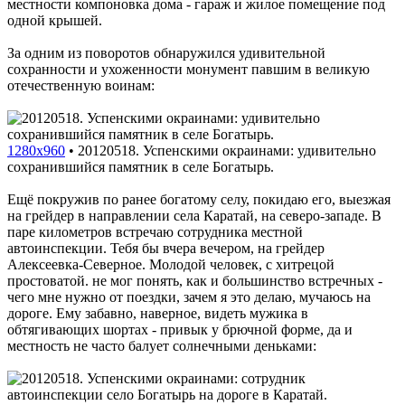
местности компоновка дома - гараж и жилое помещение под
одной крышей.
За одним из поворотов обнаружился удивительной
сохранности и ухоженности монумент павшим в великую
отечественную воинам:
1280x960
•
20120518. Успенскими окраинами: удивительно
сохранившийся памятник в селе Богатырь.
Ещё покружив по ранее богатому селу, покидаю его, выезжая
на грейдер в направлении села Каратай, на северо-западе. В
паре километров встречаю сотрудника местной
автоинспекции. Тебя бы вчера вечером, на грейдер
Алексеевка-Северное. Молодой человек, с хитрецой
простоватой. не мог понять, как и большинство встречных -
чего мне нужно от поездки, зачем я это делаю, мучаюсь на
дороге. Ему забавно, наверное, видеть мужика в
обтягивающих шортах - привык у брючной форме, да и
местность не часто балует солнечными деньками: