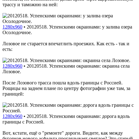
трассу и таможню на ней:
1280x960
•
20120518. Успенскими окраинами: у залива озера
Осолодочное.
Лозовое не старается впечатлить проезжих. Как есть - так и
есть:
1280x960
•
20120518. Успенскими окраинами: окраина села
Лозовое.
После Лозового трасса пошла вдоль границы с Россией.
Рощицы на заднем плане по центру фотографии уже там, за
границей:
1280x960
•
20120518. Успенскими окраинами: дорога вдоль
границы с Россией.
Вот, кстати, ещё о "ремонте" дороги. Видите, как между
бугорков нового асфальта проглядывает светлое? Это старый