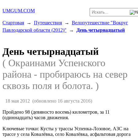
UMGUM.COM
Стартовая
→
Путешествия
→
Велопутешествие "Вокруг
Павлодарской области (2012)"
→
День четырнадцатый
День четырнадцатый
( Окраинами Успенского
района - пробираюсь на север
сквозь поля и болота. )
18 мая 2012
(обновлено 16 августа 2016)
Пройдено 98 (девяносто восемь) километров, за 11
(одиннадцать) часов движения.
Ключевые точки: Кусты у трассы Успенка-Лозовое, АЗС на
трассе у села Ковалёвка, село Ковалёвка, асфальтовая дорога