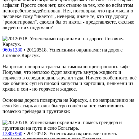
асфальт. Просто слов нет, как стыдно за тех, кто во всём этом
непотребстве задействован. Нет, поговорка, что при мысли о
человеке тому "икается", неверна; иначе те, кто эту дорогу
"ремонтировал", сдохли бы от икоты - представляете, сколько
людей о них подумало?
960x1280
•
20120518. Успенскими окраинами: на дороге
Лозовое-Карасук.
Напротив поворота трассы на таможню пристроилось кафе.
Подумав, что неплохо будет закинуть внутрь жидкого и
горячего в середине дня, зарулил туда. Ничего особенного, всё
как обычно: суп из плохой капусты и картошки, пельмени из
хряща и сои - но горячее и жидкое.
Основная дорога повернула на Карасук, а по направлению на
село Богатырь асфальт быстро сошёл на нет, сменившись
помесью грейдера и грунтовки:
1280x960
•
20120518. Успенскими окраинами: помесь