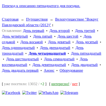
Переход к описанию пятнадцатого дня поездки.
Стартовая
→
Путешествия
→
Велопутешествие "Вокруг
Павлодарской области (2012)"
:
Оглавление:
День первый
•
День второй
•
День третий
•
День четвёртый
•
День пятый
•
День шестой
•
День
седьмой
•
День восьмой
•
День девятый
•
День десятый
•
День одиннадцатый
•
День двенадцатый
•
День
тринадцатый
•
День четырнадцатый
•
День пятнадцатый
•
День шестнадцатый
•
День семнадцатый
•
День
восемнадцатый
•
День девятнадцатый
•
День двадцатый
•
День двадцать первый
•
Анонс
•
Оборудование
[
уже посетило: 13032 /
+2
]
[
интересно!
/
нет
]