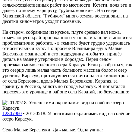
сельскохозяйственных работ по местности. Кстати, поля эти и
далее, по моему маршруту, "рубикомовские". На севере
Успенской области "Рубиком" много земель восстановил, на
десятки километров уходят посевные.
На старом, собранном из кусков, плуге срезало вал ножа,
отмечающего край пропаханного участка и к ночи становится
проблематично работать - в темноте будет трудно удерживать
относительный курс. По просьбе Владимира еду в Малые
Березняки с запиской к его подрядчику, чтобы тот привёз
деталь на замену утерянной в бороздах. Перед селом
проезжаю мимо солёного озера Карасук. Если разобраться, так
это озерцо лишь малая часть большого массива болот и озёр
урочища Карасук, протянувшегося почти на сто километров
от села Березовка, вдоль Малых Березняков, Каратая, за
границу в Россию, вплоть до города Карасук. Я попытался
пересечь это урочище в районе села Каратай, но безуспешно:
1280x960
•
20120518. Успенскими окраинами: вид на солёное
озеро Карасук.
Село Малые Березняки. Да - малые. Одна улица: