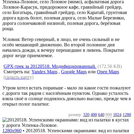
Успенка-Лозовое, село Лозовое (мимо), асфальтовая дорога
Лозовое-Карасук, придорожное кафе, гравийный грейдер,
село Богатырь, гравийный грейдер, село Каратай, грунтовая
дорога вдоль болот, полевая дорога, село Малые Березняки,
дорога солончаковой низиной, полевая дорога, берёзовая
роща.
Условия: Ветер северный, в лицо, не очень сильный и не
особо мешающий движению. Во второй половине дня
начались дожди, к вечеру перешедшие в ливень. Покрытие
дорог везде приемлемое.
GPX-трек за 20120518. Модифицированный.
(172.56 KB)
Смотреть на:
Yandex Maps
,
Google Maps
или
Open Maps
(скрыть карту)
Утром хотел встать пораньше - мало ли какие гости пожалуют
с дороги так рядом с населённым пунктом. Однако усталость
взяла своё и солнце поднялось довольно высоко, прежде чем я
открыл полог палатки:
размер:
320
400
640
800
1024
1280
1280x960
•
20120518. Успенскими окраинами: вид из палатки