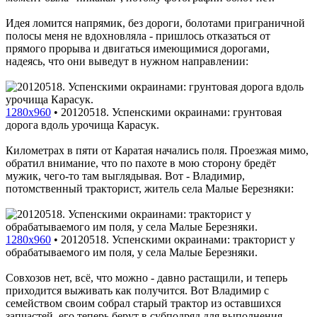
Идея ломится напрямик, без дороги, болотами приграничной
полосы меня не вдохновляла - пришлось отказаться от
прямого прорыва и двигаться имеющимися дорогами,
надеясь, что они выведут в нужном направлении:
1280x960
•
20120518. Успенскими окраинами: грунтовая
дорога вдоль урочища Карасук.
Километрах в пяти от Каратая начались поля. Проезжая мимо,
обратил внимание, что по пахоте в мою сторону бредёт
мужик, чего-то там выглядывая. Вот - Владимир,
потомственный тракторист, житель села Малые Березняки:
1280x960
•
20120518. Успенскими окраинами: тракторист у
обрабатываемого им поля, у села Малые Березняки.
Совхозов нет, всё, что можно - давно растащили, и теперь
приходится выживать как получится. Вот Владимир с
семейством своим собрал старый трактор из оставшихся
запчастей, его теперь берут в субподряд для выполнения