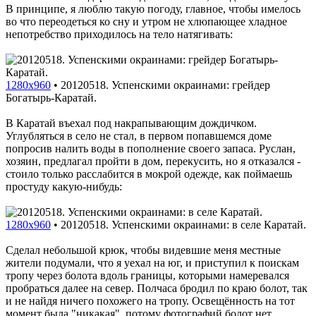
В принципе, я люблю такую погоду, главное, чтобы имелось
во что переодеться ко сну и утром не хлюпающее хладное
непотребство приходилось на тело натягивать:
1280x960
•
20120518. Успенскими окраинами: грейдер
Богатырь-Каратай.
В Каратай въехал под накрапывающим дождичком.
Углубляться в село не стал, в первом попавшемся доме
попросив налить воды в пополнение своего запаса. Руслан,
хозяин, предлагал пройти в дом, перекусить, но я отказался -
стоило только расслабится в мокрой одежде, как поймаешь
простуду какую-нибудь:
1280x960
•
20120518. Успенскими окраинами: в селе Каратай.
Сделал небольшой крюк, чтобы видевшие меня местные
жители подумали, что я уехал на юг, и приступил к поискам
тропу через болота вдоль границы, которыми намеревался
пробраться далее на север. Полчаса бродил по краю болот, так
и не найдя ничего похожего на тропу. Освещённость на тот
момент была "никакая", потому фотографий болот нет.