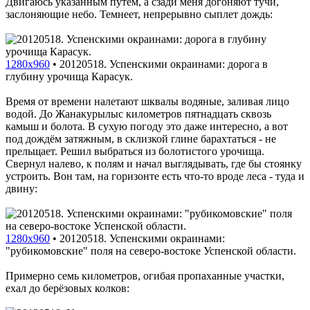
Двигаюсь указанным путём, а сзади меня догоняют тучи,
заслоняющие небо. Темнеет, непрерывно сыплет дождь:
1280x960
•
20120518. Успенскими окраинами: дорога в
глубину урочища Карасук.
Время от времени налетают шквалы водяные, заливая лицо
водой. До Жанакурылыс километров пятнадцать сквозь
камыш и болота. В сухую погоду это даже интересно, а вот
под дождём затяжным, в склизкой глине барахтаться - не
прельщает. Решил выбраться из болотистого урочища.
Свернул налево, к полям и начал выглядывать, где бы стоянку
устроить. Вон там, на горизонте есть что-то вроде леса - туда и
двину:
1280x960
•
20120518. Успенскими окраинами:
"рубикомовские" поля на северо-востоке Успенской области.
Примерно семь километров, огибая пропаханные участки,
ехал до берёзовых колков: