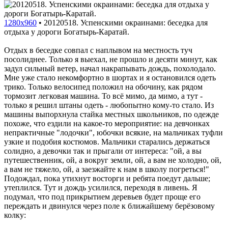
1280x960
•
20120518. Успенскими окраинами: беседка для
отдыха у дороги Богатырь-Каратай.
Отдых в беседке совпал с наплывом на местность туч
посолиднее. Только я выехал, не прошло и десяти минут, как
задул сильный ветер, начал накрапывать дождь, похолодало.
Мне уже стало некомфортно в шортах и я остановился одеть
трико. Только велосипед положил на обочину, как рядом
тормозит легковая машина. То всё мимо, да мимо, а тут -
только я решил штаны одеть - любопытно кому-то стало. Из
машины выпорхнула стайка местных школьников, по одежде
похоже, что ездили на какое-то мероприятие: на девчонках
непрактичные "лодочки", юбочки всякие, на мальчиках туфли
узкие и подобия костюмов. Мальчики старались держаться
солидно, а девочки так и прыгали от интереса: "ой, а вы
путешественник, ой, а вокруг земли, ой, а вам не холодно, ой,
а вам не тяжело, ой, а заезжайте к нам в школу погреться!"
Подождал, пока утихнут восторги и ребята поедут дальше;
утеплился. Тут и дождь усилился, переходя в ливень. Я
подумал, что под прикрытием деревьев будет проще его
переждать и двинулся через поле к ближайшему берёзовому
колку: