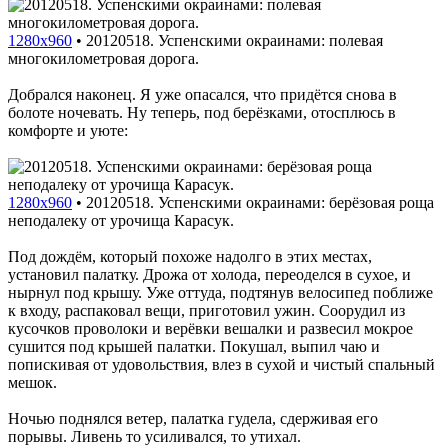
1280x960
•
20120518. Успенскими окраинами: полевая
многокилометровая дорога.
Добрался наконец. Я уже опасался, что придётся снова в
болоте ночевать. Ну теперь, под берёзками, отосплюсь в
комфорте и уюте:
1280x960
•
20120518. Успенскими окраинами: берёзовая роща
неподалеку от урочища Карасук.
Под дождём, который похоже надолго в этих местах,
установил палатку. Дрожа от холода, переоделся в сухое, и
нырнул под крышу. Уже оттуда, подтянув велосипед поближе
к входу, распаковал вещи, приготовил ужин. Соорудил из
кусочков проволоки и верёвки вешалки и развесил мокрое
сушится под крышей палатки. Покушал, выпил чаю и
попискивая от удовольствия, влез в сухой и чистый спальный
мешок.
Ночью поднялся ветер, палатка гудела, сдерживая его
порывы. Ливень то усиливался, то утихал.