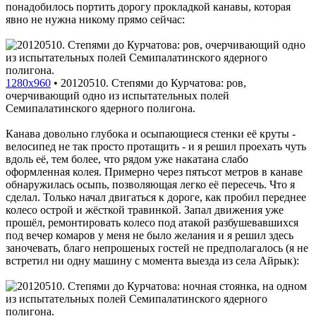
понадобилось портить дорогу прокладкой канавы, которая
явно не нужна никому прямо сейчас:
1280x960
•
20120510. Степями до Курчатова: ров,
очерчивающий одно из испытательных полей
Семипалатинского ядерного полигона.
Канава довольно глубока и осыпающиеся стенки её круты -
велосипед не так просто протащить - и я решил проехать чуть
вдоль её, тем более, что рядом уже накатана слабо
оформленная колея. Примерно через пятьсот метров в канаве
обнаружилась осыпь, позволяющая легко её пересечь. Что я
сделал. Только начал двигаться к дороге, как пробил переднее
колесо острой и жёсткой травинкой. Запал движения уже
прошёл, ремонтировать колесо под атакой разбушевавшихся
под вечер комаров у меня не было желания и я решил здесь
заночевать, благо непрошеных гостей не предполагалось (я не
встретил ни одну машину с момента выезда из села Айрык):