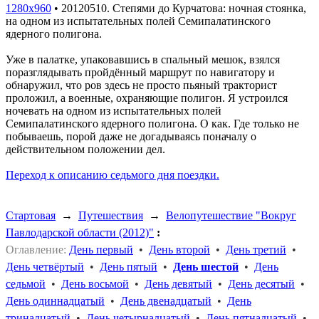
1280x960
•
20120510. Степями до Курчатова: ночная стоянка,
на одном из испытательных полей Семипалатинского
ядерного полигона.
Уже в палатке, упаковавшись в спальный мешок, взялся
поразглядывать пройдённый маршрут по навигатору и
обнаружил, что ров здесь не просто пьяный тракторист
проложил, а военные, охраняющие полигон. Я устроился
ночевать на одном из испытательных полей
Семипалатинского ядерного полигона. О как. Где только не
побываешь, порой даже не догадываясь поначалу о
действительном положении дел.
Переход к описанию седьмого дня поездки.
Стартовая
→
Путешествия
→
Велопутешествие "Вокруг
Павлодарской области (2012)"
:
Оглавление:
День первый
•
День второй
•
День третий
•
День четвёртый
•
День пятый
•
День шестой
•
День
седьмой
•
День восьмой
•
День девятый
•
День десятый
•
День одиннадцатый
•
День двенадцатый
•
День
тринадцатый
•
День четырнадцатый
•
День пятнадцатый
•