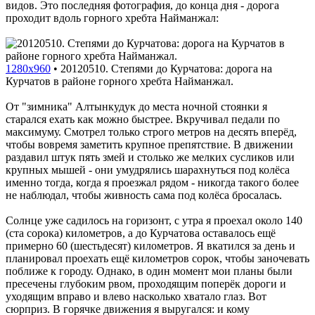
видов. Это последняя фотография, до конца дня - дорога
проходит вдоль горного хребта Найманжал:
1280x960
•
20120510. Степями до Курчатова: дорога на
Курчатов в районе горного хребта Найманжал.
От "зимника" Алтынкудук до места ночной стоянки я
старался ехать как можно быстрее. Вкручивал педали по
максимуму. Смотрел только строго метров на десять вперёд,
чтобы вовремя заметить крупное препятствие. В движении
раздавил штук пять змей и столько же мелких сусликов или
крупных мышей - они умудрялись шарахнуться под колёса
именно тогда, когда я проезжал рядом - никогда такого более
не наблюдал, чтобы живность сама под колёса бросалась.
Солнце уже садилось на горизонт, с утра я проехал около 140
(ста сорока) километров, а до Курчатова оставалось ещё
примерно 60 (шестьдесят) километров. Я вкатился за день и
планировал проехать ещё километров сорок, чтобы заночевать
поближе к городу. Однако, в один момент мои планы были
пресечены глубоким рвом, проходящим поперёк дороги и
уходящим вправо и влево насколько хватало глаз. Вот
сюрприз. В горячке движения я выругался: и кому