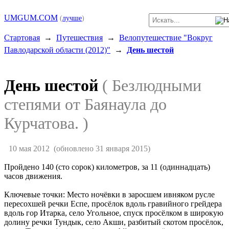
UMGUM.COM
(
лучше
)
Стартовая
→
Путешествия
→
Велопутешествие "Вокруг
Павлодарской области (2012)"
→
День шестой
День шестой
( Безлюдными
степями от Баянаула до
Курчатова. )
10 мая 2012
(обновлено 31 января 2015)
Пройдено 140 (сто сорок) километров, за 11 (одиннадцать)
часов движения.
Ключевые точки: Место ночёвки в заросшем ивняком русле
пересохшей речки Еспе, просёлок вдоль гравийного грейдера
вдоль гор Итарка, село Угольное, спуск просёлком в широкую
долину речки Тундык, село Акши, разбитый скотом просёлок,