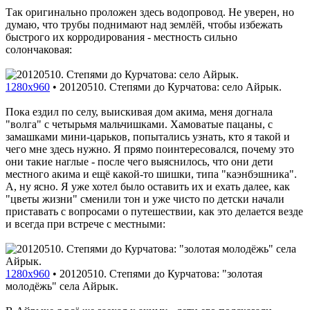
Так оригинально проложен здесь водопровод. Не уверен, но
думаю, что трубы поднимают над землёй, чтобы избежать
быстрого их корродирования - местность сильно
солончаковая:
1280x960
•
20120510. Степями до Курчатова: село Айрык.
Пока ездил по селу, выискивая дом акима, меня догнала
"волга" с четырьмя мальчишками. Хамоватые пацаны, с
замашками мини-царьков, попытались узнать, кто я такой и
чего мне здесь нужно. Я прямо поинтересовался, почему это
они такие наглые - после чего выяснилось, что они дети
местного акима и ещё какой-то шишки, типа "каэнбэшника".
А, ну ясно. Я уже хотел было оставить их и ехать далее, как
"цветы жизни" сменили тон и уже чисто по детски начали
приставать с вопросами о путешествии, как это делается везде
и всегда при встрече с местными:
1280x960
•
20120510. Степями до Курчатова: "золотая
молодёжь" села Айрык.