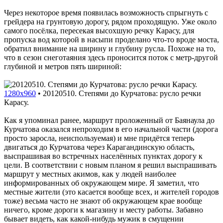
Через некоторое время появилась возможность спрыгнуть с
грейдера на грунтовую дорогу, рядом проходящую. Уже около
самого посёлка, пересекая высохшую речку Карасу, для
пропуска вод которой в насыпи проделано что-то вроде моста,
обратил внимание на ширину и глубину русла. Похоже на то,
что в сезон снеготаяния здесь проносится поток с метр-другой
глубиной и метров пять шириной:
1280x960
•
20120510. Степями до Курчатова: русло речки
Карасу.
Как я упоминал ранее, маршрут проложенный от Баянаула до
Курчатова оказался непроходим в его начальной части (дорога
просто заросла, неиспользуемая) и мне придётся теперь
двигаться до Курчатова через Карагандинскую область,
выспрашивая во встречных населённых пунктах дорогу к
цели. В соответствии с новым планом я решил выспрашивать
маршрут у местных акимов, как у людей наиболее
информированных об окружающем мире. Я заметил, что
местные жители (это касается вообще всех, и жителей городов
тоже) весьма часто не знают об окружающем крае вообще
ничего, кроме дороги к магазину и месту работы. Забавно
бывает видеть, как какой-нибудь мужик в смущении