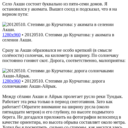
Село Акши состоит буквально из пяти-семи домов. Я
остановился у акимата. Вышел сосед и подсказал, что я на
верном пути:
1280x960
•
20120510. Степями до Курчатова: у акимата в
селении Акши.
Сразу за Акши образовался не особо крепкий (в смысле
солёности) солончак, на километр в ширину. По солончаку
постоянно гоняют скот. Дорога, соответственно, малоприятна:
1280x960
•
20120510. Степями до Курчатова: дорога
солончаками Акши-Айрык.
Между сёлами Акши и Айрык пролегает русло реки Тундык.
Работает эта река только в период снеготаяния. Зато как
работает! Обратите внимание на ширину русла (около
пятнадцати метров) и его глубину, по высоте подмытого
берега. Не догадался приложить на фотографии велосипед в
качестве ориентира, но высота обрыва составляет около метра.
Хотел бы я посмотреть, сильно со стороны, как несутся здесь