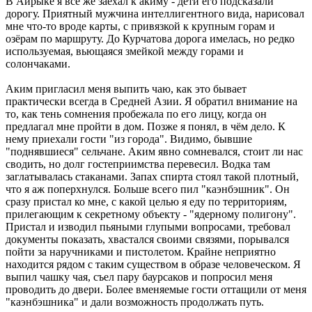
В Айрыке я всё же заехал к акиму - дети его подсказали
дорогу. Приятный мужчина интеллигентного вида, нарисовал
мне что-то вроде карты, с привязкой к крупным горам и
озёрам по маршруту. До Курчатова дорога имелась, но редко
используемая, вьющаяся змейкой между горами и
солончаками.
Аким пригласил меня выпить чаю, как это бывает
практически всегда в Средней Азии. Я обратил внимание на
то, как тень сомнения пробежала по его лицу, когда он
предлагал мне пройти в дом. Позже я понял, в чём дело. К
нему приехали гости "из города". Видимо, бывшие
"поднявшиеся" сельчане. Аким явно сомневался, стоит ли нас
сводить, но долг гостеприимства перевесил. Водка там
заглатывалась стаканами. Запах спирта стоял такой плотный,
что я аж поперхнулся. Больше всего пил "каэнбэшник". Он
сразу пристал ко мне, с какой целью я еду по территориям,
прилегающим к секретному объекту - "ядерному полигону".
Пристал и изводил пьяными глупыми вопросами, требовал
документы показать, хвастался своими связями, порывался
пойти за наручниками и пистолетом. Крайне неприятно
находится рядом с таким существом в образе человеческом. Я
выпил чашку чая, съел пару баурсаков и попросил меня
проводить до двери. Более вменяемые гости оттащили от меня
"каэнбэшника" и дали возможность продолжать путь.