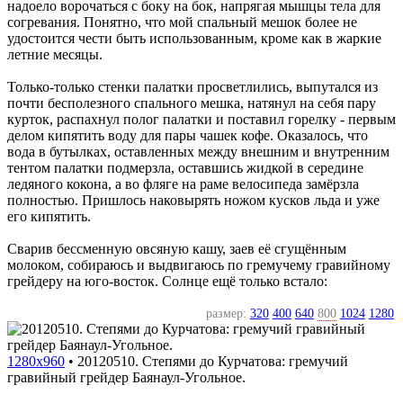
надоело ворочаться с боку на бок, напрягая мышцы тела для
согревания. Понятно, что мой спальный мешок более не
удостоится чести быть использованным, кроме как в жаркие
летние месяцы.
Только-только стенки палатки просветлились, выпутался из
почти бесполезного спального мешка, натянул на себя пару
курток, распахнул полог палатки и поставил горелку - первым
делом кипятить воду для пары чашек кофе. Оказалось, что
вода в бутылках, оставленных между внешним и внутренним
тентом палатки подмерзла, оставшись жидкой в середине
ледяного кокона, а во фляге на раме велосипеда замёрзла
полностью. Пришлось наковырять ножом кусков льда и уже
его кипятить.
Сварив бессменную овсяную кашу, заев её сгущённым
молоком, собираюсь и выдвигаюсь по гремучему гравийному
грейдеру на юго-восток. Солнце ещё только встало:
размер:
320
400
640
800
1024
1280
1280x960
•
20120510. Степями до Курчатова: гремучий
гравийный грейдер Баянаул-Угольное.