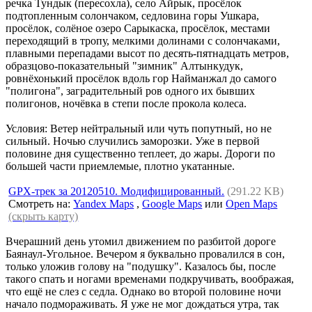
речка Тундык (пересохла), село Айрык, просёлок
подтопленным солончаком, седловина горы Ушкара,
просёлок, солёное озеро Сарыкаска, просёлок, местами
переходящий в тропу, мелкими долинами с солончаками,
плавными перепадами высот по десять-пятнадцать метров,
образцово-показательный "зимник" Алтынкудук,
ровнёхонький просёлок вдоль гор Найманжал до самого
"полигона", заградительный ров одного их бывших
полигонов, ночёвка в степи после прокола колеса.
Условия: Ветер нейтральный или чуть попутный, но не
сильный. Ночью случились заморозки. Уже в первой
половине дня существенно теплеет, до жары. Дороги по
большей части приемлемые, плотно укатанные.
GPX-трек за 20120510. Модифицированный.
(291.22 KB)
Смотреть на:
Yandex Maps
,
Google Maps
или
Open Maps
(скрыть карту)
Вчерашний день утомил движением по разбитой дороге
Баянаул-Угольное. Вечером я буквально провалился в сон,
только уложив голову на "подушку". Казалось бы, после
такого спать и ногами временами подкручивать, воображая,
что ещё не слез с седла. Однако во второй половине ночи
начало подмораживать. Я уже не мог дождаться утра, так