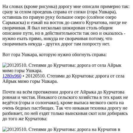
На словах (кроме рисунка) дорогу мне описали примерно так:
сразу за селом проедешь справа от сопки (гора Ушкара),
оставишь по правую руку большое озеро (солёное озеро
Сарыкаска) и езжай на восток до самого Курчатова, нигде не
сворачивая. Я был несколько шокирован столь общим
описание пути, но в действительности так оно и оказалось -
нужно ехать прямо, никуда не сворачивая потому, что
сворачивать некуда - других дорог там попросту нет.
Вот гора Ушкара, которую нужно обогнуть справа:
1280x960
•
20120510. Степями до Курчатова: дорога от села
Айрык мимо горы Ушкара.
Почти на всём протяжении дорога от Айрыка до Курчатова
ровная и чистая. Никакого сельского хозяйства в тех краях не
ведётся (горы и солончаки), кроме выпаса мелкого скота на
очень бедных пастбищах. Так что никакая техника дорогу не
разбивает, по ней ездят только выискивая скот или добираясь
до того же Курчатова: