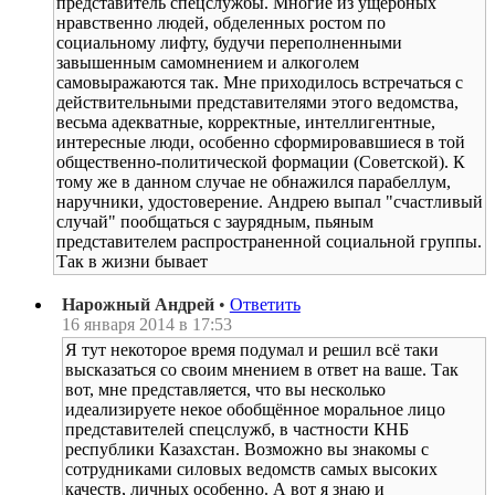
представитель спецслужбы. Многие из ущербных
нравственно людей, обделенных ростом по
социальному лифту, будучи переполненными
завышенным самомнением и алкоголем
самовыражаются так. Мне приходилось встречаться с
действительными представителями этого ведомства,
весьма адекватные, корректные, интеллигентные,
интересные люди, особенно сформировавшиеся в той
общественно-политической формации (Советской). К
тому же в данном случае не обнажился парабеллум,
наручники, удостоверение. Андрею выпал "счастливый
случай" пообщаться с заурядным, пьяным
представителем распространенной социальной группы.
Так в жизни бывает
Нарожный Андрей
•
Ответить
16 января 2014 в 17:53
Я тут некоторое время подумал и решил всё таки
высказаться со своим мнением в ответ на ваше. Так
вот, мне представляется, что вы несколько
идеализируете некое обобщённое моральное лицо
представителей спецслужб, в частности КНБ
республики Казахстан. Возможно вы знакомы с
сотрудниками силовых ведомств самых высоких
качеств, личных особенно. А вот я знаю и