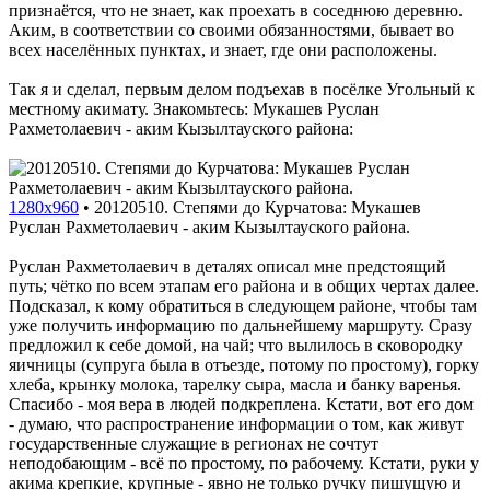
признаётся, что не знает, как проехать в соседнюю деревню.
Аким, в соответствии со своими обязанностями, бывает во
всех населённых пунктах, и знает, где они расположены.
Так я и сделал, первым делом подъехав в посёлке Угольный к
местному акимату. Знакомьтесь: Мукашев Руслан
Рахметолаевич - аким Кызылтауского района:
1280x960
•
20120510. Степями до Курчатова: Мукашев
Руслан Рахметолаевич - аким Кызылтауского района.
Руслан Рахметолаевич в деталях описал мне предстоящий
путь; чётко по всем этапам его района и в общих чертах далее.
Подсказал, к кому обратиться в следующем районе, чтобы там
уже получить информацию по дальнейшему маршруту. Сразу
предложил к себе домой, на чай; что вылилось в сковородку
яичницы (супруга была в отъезде, потому по простому), горку
хлеба, крынку молока, тарелку сыра, масла и банку варенья.
Спасибо - моя вера в людей подкреплена. Кстати, вот его дом
- думаю, что распространение информации о том, как живут
государственные служащие в регионах не сочтут
неподобающим - всё по простому, по рабочему. Кстати, руки у
акима крепкие, крупные - явно не только ручку пишущую и