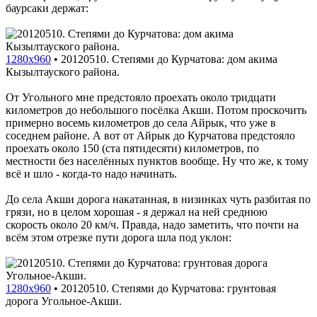
баурсаки держат:
1280x960
•
20120510. Степями до Курчатова: дом акима
Кызылтауского района.
От Угольного мне предстояло проехать около тридцати
километров до небольшого посёлка Акши. Потом проскочить
примерно восемь километров до села Айрык, что уже в
соседнем районе. А вот от Айрык до Курчатова предстояло
проехать около 150 (ста пятидесяти) километров, по
местности без населённых пунктов вообще. Ну что же, к тому
всё и шло - когда-то надо начинать.
До села Акши дорога накатанная, в низинках чуть разбитая по
грязи, но в целом хорошая - я держал на ней среднюю
скорость около 20 км/ч. Правда, надо заметить, что почти на
всём этом отрезке пути дорога шла под уклон:
1280x960
•
20120510. Степями до Курчатова: грунтовая
дорога Угольное-Акши.