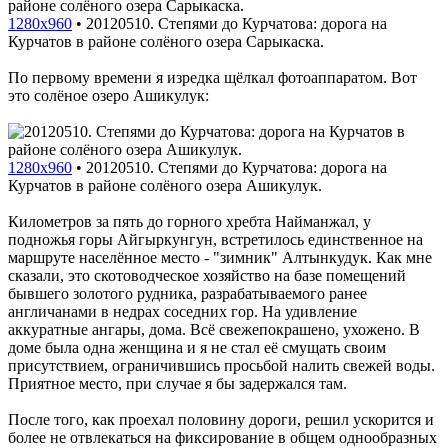
1280x960
•
20120510. Степями до Курчатова: дорога на
Курчатов в районе солёного озера Сарыкаска.
По первому времени я изредка щёлкал фотоаппаратом. Вот
это солёное озеро Ашикулук:
1280x960
•
20120510. Степями до Курчатова: дорога на
Курчатов в районе солёного озера Ашикулук.
Километров за пять до горного хребта Найманжал, у
подножья горы Айгыркунгун, встретилось единственное на
маршруте населённое место - "зимник" Алтынкудук. Как мне
сказали, это скотоводческое хозяйство на базе помещений
бывшего золотого рудника, разрабатываемого ранее
англичанами в недрах соседних гор. На удивление
аккуратные ангары, дома. Всё свежепокрашено, ухожено. В
доме была одна женщина и я не стал её смущать своим
присутствием, ограничившись просьбой налить свежей воды.
Приятное место, при случае я бы задержался там.
После того, как проехал половину дороги, решил ускорится и
более не отвлекаться на фиксирование в общем однообразных