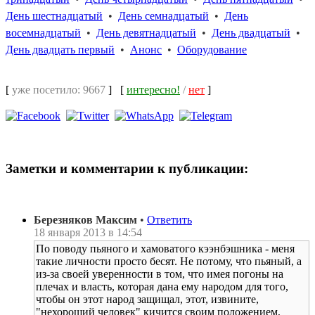
День шестнадцатый
•
День семнадцатый
•
День
восемнадцатый
•
День девятнадцатый
•
День двадцатый
•
День двадцать первый
•
Анонс
•
Оборудование
[
уже посетило: 9667
]
[
интересно!
/
нет
]
Заметки и комментарии к публикации:
Березняков Максим
•
Ответить
18 января 2013 в 14:54
По поводу пьяного и хамоватого кээнбэшника - меня
такие личности просто бесят. Не потому, что пьяный, а
из-за своей уверенности в том, что имея погоны на
плечах и власть, которая дана ему народом для того,
чтобы он этот народ защищал, этот, извините,
"нехороший человек" кичится своим положением,