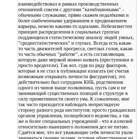
взаимодействовал в рамках производственных
отношений совсем с другими "каэнбэшниками" -
обычными служаками, прямо скажем недалёкими и
более озабоченными удержанием и продвижением
карьеры, нежели какими-то идеалами. Небезизвестен
принцип распределения в социальных группах
поддающихся статистическому анализу людей умных,
"среднестатистических" и глупых. Всегда есть какая-
то часть движителей прогресса, светлых голов, какая-
то часть обычных "работяг", а есть составляющая,
которую даже мерзкой можно назвать (преступники и
просто вредители). Так вот, судя по ряду факторов,
которые я не стал в публикации излагать (не считая
возможным открывать личности фигурантов), это
действительно был сотрудник КНБ, родственник
одного из чинов выше полковника, пусть сам и не
занимающий существенных позиций в структуре в
силу примитивности своего ума. К сожалению, мне
так часто приходится наблюдать неприглядную
сторону разного рода институтов: просто гражданских
органов управления, полицейского ведомства, а так
же и более специальных учреждений - что я иллюзий
относительно нынешнего положения дел не питаю.
Сдаётся мне, что все уважающие себя личности ушли
заниматься своими делами, оставив общественные на