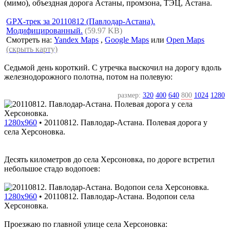
(мимо), объездная дорога Астаны, промзона, ТЭЦ, Астана.
GPX-трек за 20110812 (Павлодар-Астана).
Модифицированный.
(59.97 KB)
Смотреть на:
Yandex Maps
,
Google Maps
или
Open Maps
(скрыть карту)
Седьмой день короткий. С утречка выскочил на дорогу вдоль
железнодорожного полотна, потом на полевую:
размер:
320
400
640
800
1024
1280
1280x960
•
20110812. Павлодар-Астана. Полевая дорога у
села Херсоновка.
Десять километров до села Херсоновка, по дороге встретил
небольшое стадо водопоев:
1280x960
•
20110812. Павлодар-Астана. Водопои села
Херсоновка.
Проезжаю по главной улице села Херсоновка: