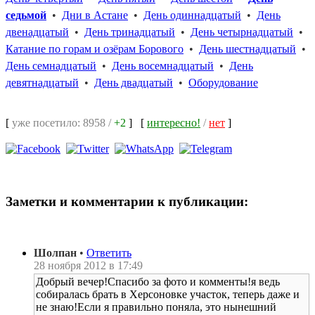
седьмой
•
Дни в Астане
•
День одиннадцатый
•
День
двенадцатый
•
День тринадцатый
•
День четырнадцатый
•
Катание по горам и озёрам Борового
•
День шестнадцатый
•
День семнадцатый
•
День восемнадцатый
•
День
девятнадцатый
•
День двадцатый
•
Оборудование
[
уже посетило: 8958 /
+2
]
[
интересно!
/
нет
]
Заметки и комментарии к публикации:
Шолпан
•
Ответить
28 ноября 2012 в 17:49
Добрый вечер!Спасибо за фото и комменты!я ведь
собиралась брать в Херсоновке участок, теперь даже и
не знаю!Если я правильно поняла, это нынешний