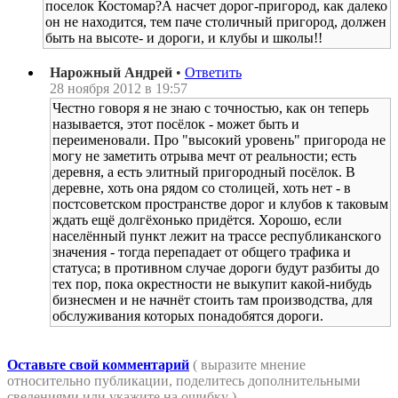
поселок Костомар?А насчет дорог-пригород, как далеко
он не находится, тем паче столичный пригород, должен
быть на высоте- и дороги, и клубы и школы!!
Нарожный Андрей
•
Ответить
28 ноября 2012 в 19:57
Честно говоря я не знаю с точностью, как он теперь
называется, этот посёлок - может быть и
переименовали. Про "высокий уровень" пригорода не
могу не заметить отрыва мечт от реальности; есть
деревня, а есть элитный пригородный посёлок. В
деревне, хоть она рядом со столицей, хоть нет - в
постсоветском пространстве дорог и клубов к таковым
ждать ещё долгёхонько придётся. Хорошо, если
населённый пункт лежит на трассе республиканского
значения - тогда перепадает от общего трафика и
статуса; в противном случае дороги будут разбиты до
тех пор, пока окрестности не выкупит какой-нибудь
бизнесмен и не начнёт стоить там производства, для
обслуживания которых понадобятся дороги.
Оставьте свой комментарий
( выразите мнение
относительно публикации, поделитесь дополнительными
сведениями или укажите на ошибку )