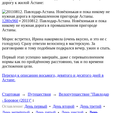
дорогу к жилой Астане:
1280x960
•
20110812. Павлодар-Астана. Новёхонькая и пока
никому не нужная дорога в промышленном пригороде
Астаны.
Морис встретил, Ирина накормила (очень вкусно, и это не с
голодухи). Сразу отвезли велосипед в мастерскую. За
разговорами и тому подобным подкрался вечер, ужин и спать.
Первый этап успешно завершён, даже с перевыполнением
нормы как по пройдённому расстоянию, так и по времени
достижения цели.
Переход к описанию восьмого, девятого и десятого дней в
Астане.
Стартовая
→
Путешествия
→
Велопутешествие "Павлодар
- Боровое (2011)"
:
Оглавление:
День первый
•
День второй
•
День третий
•
День четвёртый
•
День пятый
•
День шестой
•
День