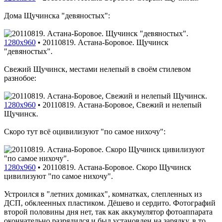
Дома Щучинска "девяностых":
1280x960
•
20110819. Астана-Боровое. Щучинск
"девяностых".
Свежий Щучинск, местами нелепый в своём стилевом
разнобое:
1280x960
•
20110819. Астана-Боровое, Свежий и нелепый
Щучинск.
Скоро тут всё оцивилизуют "по самое нихочу":
1280x960
•
20110819. Астана-Боровое. Скоро Щучинск
цивилизуют "по самое нихочу".
Устроился в "летних домиках", комнатках, слепленных из
ДСП, обклеенных пластиком. Дёшево и сердито. Фотографий
второй половины дня нет, так как аккумулятор фотоаппарата
окончательно разрядился и был установлен на зарядку, в то