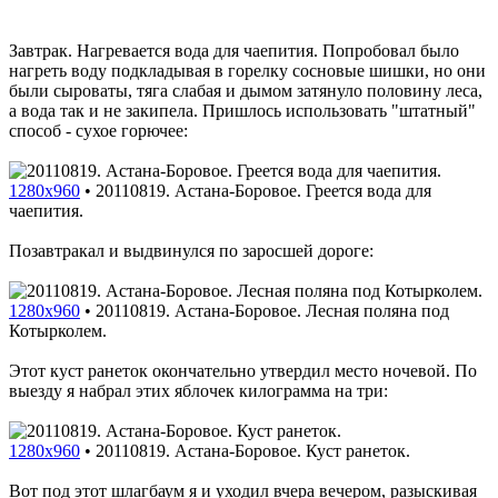
Завтрак. Нагревается вода для чаепития. Попробовал было
нагреть воду подкладывая в горелку сосновые шишки, но они
были сыроваты, тяга слабая и дымом затянуло половину леса,
а вода так и не закипела. Пришлось использовать "штатный"
способ - сухое горючее:
1280x960
•
20110819. Астана-Боровое. Греется вода для
чаепития.
Позавтракал и выдвинулся по заросшей дороге:
1280x960
•
20110819. Астана-Боровое. Лесная поляна под
Котырколем.
Этот куст ранеток окончательно утвердил место ночевой. По
выезду я набрал этих яблочек килограмма на три:
1280x960
•
20110819. Астана-Боровое. Куст ранеток.
Вот под этот шлагбаум я и уходил вчера вечером, разыскивая