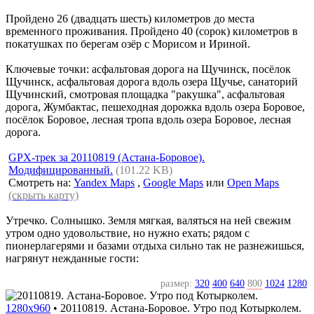
Пройдено 26 (двадцать шесть) километров до места
временного проживания. Пройдено 40 (сорок) километров в
покатушках по берегам озёр с Морисом и Ириной.
Ключевые точки: асфальтовая дорога на Щучинск, посёлок
Щучинск, асфальтовая дорога вдоль озера Щучье, санаторий
Щучинский, смотровая площадка "ракушка", асфальтовая
дорога, Жумбактас, пешеходная дорожка вдоль озера Боровое,
посёлок Боровое, лесная тропа вдоль озера Боровое, лесная
дорога.
GPX-трек за 20110819 (Астана-Боровое).
Модифицированный.
(101.22 KB)
Смотреть на:
Yandex Maps
,
Google Maps
или
Open Maps
(скрыть карту)
Утречко. Солнышко. Земля мягкая, валяться на ней свежим
утром одно удовольствие, но нужно ехать; рядом с
пионерлагерями и базами отдыха сильно так не разнежишься,
нагрянут нежданные гости:
размер:
320
400
640
800
1024
1280
1280x960
•
20110819. Астана-Боровое. Утро под Котырколем.