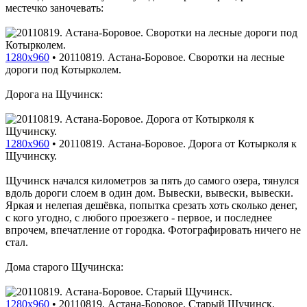
местечко заночевать:
1280x960
•
20110819. Астана-Боровое. Своротки на лесные
дороги под Котырколем.
Дорога на Щучинск:
1280x960
•
20110819. Астана-Боровое. Дорога от Котырколя к
Щучинску.
Щучинск начался километров за пять до самого озера, тянулся
вдоль дороги слоем в один дом. Вывески, вывески, вывески.
Яркая и нелепая дешёвка, попытка срезать хоть сколько денег,
с кого угодно, с любого проезжего - первое, и последнее
впрочем, впечатление от городка. Фотографировать ничего не
стал.
Дома старого Щучинска:
1280x960
•
20110819. Астана-Боровое. Старый Щучинск.