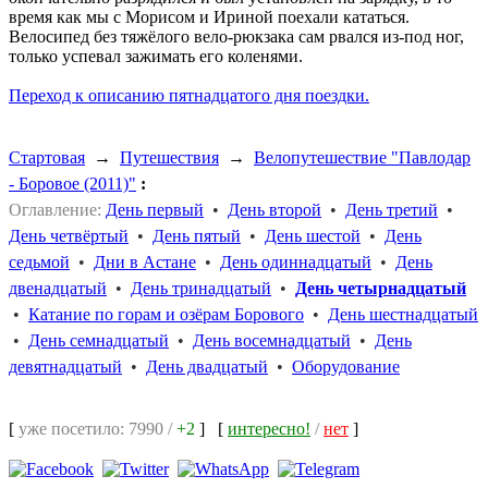
время как мы с Морисом и Ириной поехали кататься.
Велосипед без тяжёлого вело-рюкзака сам рвался из-под ног,
только успевал зажимать его коленями.
Переход к описанию пятнадцатого дня поездки.
Стартовая
→
Путешествия
→
Велопутешествие "Павлодар
- Боровое (2011)"
:
Оглавление:
День первый
•
День второй
•
День третий
•
День четвёртый
•
День пятый
•
День шестой
•
День
седьмой
•
Дни в Астане
•
День одиннадцатый
•
День
двенадцатый
•
День тринадцатый
•
День четырнадцатый
•
Катание по горам и озёрам Борового
•
День шестнадцатый
•
День семнадцатый
•
День восемнадцатый
•
День
девятнадцатый
•
День двадцатый
•
Оборудование
[
уже посетило: 7990 /
+2
]
[
интересно!
/
нет
]