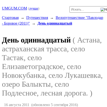
UMGUM.COM
(
лучше
)
Стартовая
→
Путешествия
→
Велопутешествие "Павлодар
- Боровое (2011)"
→
День одиннадцатый
День одиннадцатый
( Астана,
астраханская трасса, село
Тастак, село
Елизаветоградское, село
Новокубанка, село Лукашевка,
озеро Балыкты, село
Подлесное, лесная дорога. )
16 августа 2011
(обновлено 5 сентября 2016)