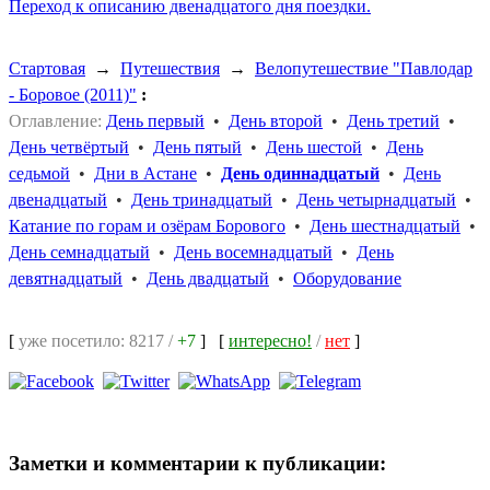
Переход к описанию двенадцатого дня поездки.
Стартовая
→
Путешествия
→
Велопутешествие "Павлодар
- Боровое (2011)"
:
Оглавление:
День первый
•
День второй
•
День третий
•
День четвёртый
•
День пятый
•
День шестой
•
День
седьмой
•
Дни в Астане
•
День одиннадцатый
•
День
двенадцатый
•
День тринадцатый
•
День четырнадцатый
•
Катание по горам и озёрам Борового
•
День шестнадцатый
•
День семнадцатый
•
День восемнадцатый
•
День
девятнадцатый
•
День двадцатый
•
Оборудование
[
уже посетило: 8217 /
+7
]
[
интересно!
/
нет
]
Заметки и комментарии к публикации: