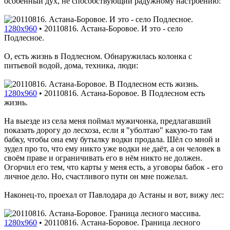
особенный дух, не способствующий радужному настроению:
1280x960
•
20110816. Астана-Боровое. И это - село
Подлесное.
О, есть жизнь в Подлесном. Обнаружилась колонка с
питьевой водой, дома, техника, люди:
1280x960
•
20110816. Астана-Боровое. В Подлесном есть
жизнь.
На выезде из села меня поймал мужичонка, предлагавший
показать дорогу до лесхоза, если я "уболтаю" какую-то там
бабку, чтобы она ему бутылку водки продала. Шёл со мной и
зудел про то, что ему никто уже водки не даёт, а он человек в
своём праве и ограничивать его в нём никто не должен.
Огорчил его тем, что карты у меня есть, а уговоры бабок - его
личное дело. Но, счастливого пути он мне пожелал.
Наконец-то, проехал от Павлодара до Астаны и вот, вижу лес:
1280x960
•
20110816. Астана-Боровое. Граница лесного