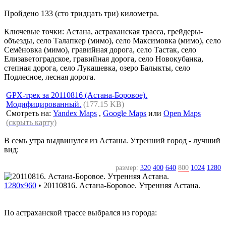
Пройдено 133 (сто тридцать три) километра.
Ключевые точки: Астана, астраханская трасса, грейдеры-
объезды, село Талапкер (мимо), село Максимовка (мимо), село
Семёновка (мимо), гравийная дорога, село Тастак, село
Елизаветоградское, гравийная дорога, село Новокубанка,
степная дорога, село Лукашевка, озеро Балыкты, село
Подлесное, лесная дорога.
GPX-трек за 20110816 (Астана-Боровое).
Модифицированный.
(177.15 KB)
Смотреть на:
Yandex Maps
,
Google Maps
или
Open Maps
(скрыть карту)
В семь утра выдвинулся из Астаны. Утренний город - лучший
вид:
размер:
320
400
640
800
1024
1280
1280x960
•
20110816. Астана-Боровое. Утренняя Астана.
По астраханской трассе выбрался из города: