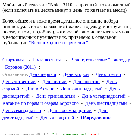
Мобильный телефон: "Nokia 3110" - прочный и экономичный
(если включать на десять минут в день, то хватает на месяц).
Более общее и в тоже время детальное описание набора
индивидуального снаряжения (включая одежду, инструменты,
посуду и тому подобное), которое обычно используется мною
в велосипедных путешествиях, приведено в отдельной
публикации
"Велопоходное снаряжение"
.
Стартовая
→
Путешествия
→
Велопутешествие "Павлодар
- Боровое (2011)"
:
Оглавление:
День первый
•
День второй
•
День третий
•
День четвёртый
•
День пятый
•
День шестой
•
День
седьмой
•
Дни в Астане
•
День одиннадцатый
•
День
двенадцатый
•
День тринадцатый
•
День четырнадцатый
•
Катание по горам и озёрам Борового
•
День шестнадцатый
•
День семнадцатый
•
День восемнадцатый
•
День
девятнадцатый
•
День двадцатый
•
Оборудование
[
уже посетило: 4823 /
+7
]
[
интересно!
/
нет
]