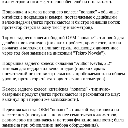
километров и похоже, что способен ещё на столько-же).
Покрышка и камера переднего колеса: "noname" - обычные
китайские покрышка и камера, поставляемые с дешёвыми
велосипедами (легко протыкаются и быстро изнашиваются;
протектор стёрся за одну тысячу километров).
Тормоз заднего колеса: ободной OEM "noname" - типовой для
дешёвых велосипедов (никаких проблем, кроме того, что на
рычагах и колодках налипает грязь, мешающая движению;
через год был заменён на дисковый "Tektro Novela").
Покрышка заднего колеса: складная "Author Kevlar, 2.2" -
типовая для недорогих велосипедов (никаких ярких
впечатлений не оставила; невысокая пробиваемость на общем
уровне, протектор стёрся за две тысячи километров).
Камера заднего колеса: китайская "noname" - типично-
базарный продукт (легко протыкаются и расходятся по шву;
выкинул при первой же возможности).
Передняя кассета: OEM "noname" - никакой маркировки на
кассете нет (прослужила не менее семи тысяч километров,
равномерно изнашиваясь и не теряя функциональности; была
заменена при обновлении набора оборудования).