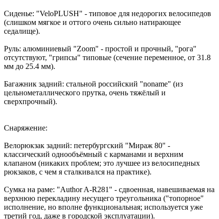
Сиденье: "VeloPLUSH" - типовое для недорогих велосипедов
(слишком мягкое и оттого очень сильно натирающее
седалище).
Руль: алюминиевый "Zoom" - простой и прочный, "рога"
отсутствуют, "грипсы" типовые (сечение переменное, от 31.8
мм до 25.4 мм).
Багажник задний: стальной российский "noname" (из
цельнометаллического прутка, очень тяжёлый и
сверхпрочный).
Снаряжение:
Велорюкзак задний: петербургский "Мираж 80" -
классический однообъёмный с карманами и верхним
клапаном (никаких проблем; это лучшее из велосипедных
рюкзаков, с чем я сталкивался на практике).
Сумка на раме: "Author A-R281" - сдвоенная, навешиваемая на
верхнюю перекладину несущего треугольника ("топорное"
исполнение, но вполне функциональная; используется уже
третий год, даже в городской эксплуатации).