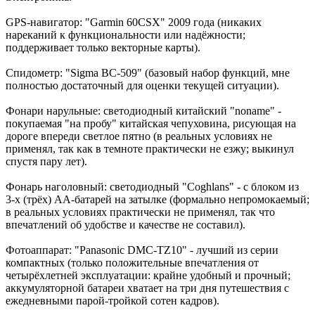
GPS-навигатор: "Garmin 60CSX" 2009 года (никаких
нареканий к функциональности или надёжности;
поддерживает только векторные карты).
Спидометр: "Sigma BC-509" (базовый набор функций, мне
полностью достаточный для оценки текущей ситуации).
Фонари нарульные: светодиодный китайский "noname" -
покупаемая "на пробу" китайская чепуховина, рисующая на
дороге впереди светлое пятно (в реальных условиях не
применял, так как в темноте практически не езжу; выкинул
спустя пару лет).
Фонарь наголовный: светодиодный "Coghlans" - с блоком из
3-х (трёх) AA-батарей на затылке (формально непромокаемый;
в реальных условиях практически не применял, так что
впечатлений об удобстве и качестве не составил).
Фотоаппарат: "Panasonic DMC-TZ10" - лучший из серии
компактных (только положительные впечатления от
четырёхлетней эксплуатации: крайне удобный и прочный;
аккумуляторной батареи хватает на три дня путешествия с
ежедневными парой-тройкой сотен кадров).