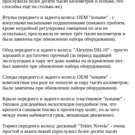
прослужила более десяти тысяч километров и похоже, что
способна ещё на столько-же).
Втулка переднего и заднего колеса: OEM "noname" - с
конусными насыпными подшипниками (никаких проблем,
кроме неудобной регулировки смещения по оси не
испытывал; прослужила не менее трёх тысяч километров и
была заменена при обновлении набора оборудования).
Обод переднего и заднего колеса: "Alexrims DH-19" - просто
хороший и достаточно прочный (за период щадящей
эксплуатации в пару лет даже намёка на искривление нет;
был заменён при обновлении набора оборудования).
Спицы переднего и заднего колеса: OEM "noname" -
комплектные (ни разу не лопнули за пару тысяч километров;
были заменены при обновлении набора оборудования).
Крыло переднего и заднего колеса: пластиковое "noname" -
типовое для дешёвых велосипедов (неудобное тем, что
крепится слишком близко к протектору колёс, из-за чего
между ними набивается грязь, мешающая движению).
Тормоз переднего колеса: дисковый "Tektro Novela" - очень
простой и выносливый (прослужил более десяти тысяч