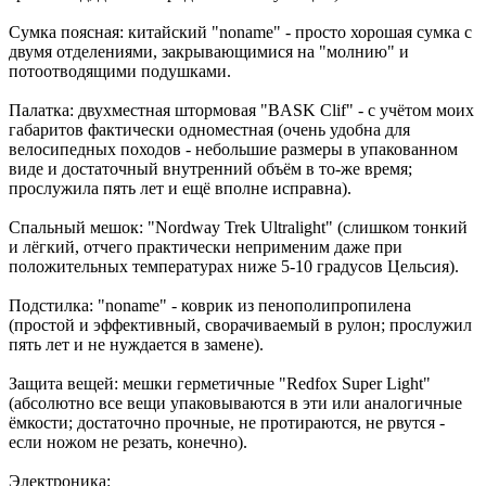
Сумка поясная: китайский "noname" - просто хорошая сумка с
двумя отделениями, закрывающимися на "молнию" и
потоотводящими подушками.
Палатка: двухместная штормовая "BASK Clif" - с учётом моих
габаритов фактически одноместная (очень удобна для
велосипедных походов - небольшие размеры в упакованном
виде и достаточный внутренний объём в то-же время;
прослужила пять лет и ещё вполне исправна).
Спальный мешок: "Nordway Trek Ultralight" (слишком тонкий
и лёгкий, отчего практически неприменим даже при
положительных температурах ниже 5-10 градусов Цельсия).
Подстилка: "noname" - коврик из пенополипропилена
(простой и эффективный, сворачиваемый в рулон; прослужил
пять лет и не нуждается в замене).
Защита вещей: мешки герметичные "Redfox Super Light"
(абсолютно все вещи упаковываются в эти или аналогичные
ёмкости; достаточно прочные, не протираются, не рвутся -
если ножом не резать, конечно).
Электроника: