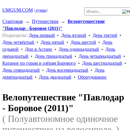
UMGUM.COM
(
лучше
)
Стартовая
→
Путешествия
→
Велопутешествие
"Павлодар - Боровое (2011)"
Подразделы:
День первый
•
День второй
•
День третий
•
День четвёртый
•
День пятый
•
День шестой
•
День
седьмой
•
Дни в Астане
•
День одиннадцатый
•
День
двенадцатый
•
День тринадцатый
•
День четырнадцатый
•
Катание по горам и озёрам Борового
•
День шестнадцатый
•
День семнадцатый
•
День восемнадцатый
•
День
девятнадцатый
•
День двадцатый
•
Оборудование
Велопутешествие "Павлодар
- Боровое (2011)"
( Полуавтономное одиночное
путешествие на велосипеде. )