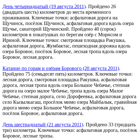
День четырнадцатый (19 августа 2011)
. Пройдено 26
(двадцать шесть) километров до места временного
проживания. Ключевые точки: асфальтовая дорога на
Щучинск, посёлок Щучинск, асфальтовая дорога вдоль озера
Щучье, санаторий Щучинский. Пройдено 40 (сорок)
километров в покатушках по берегам озёр с Морисом и
Ириной. Ключевые точки: смотровая площадка Ракушка,
асфальтовая дорога, Жумбактас, пешеходная дорожка вдоль
озера Боровое, посёлок Боровое, лесная тропа вдоль озера
Боровое, лесная дорога.
Катание по горам и озёрам Борового (20 августа 2011)
.
Пройдено 75 (семьдесят пять) километров. Ключевые точки:
лесная дорога, смотровая площадка Ракушка, асфальтовая
дорога, лесная тропа вдоль озера Большое Чебачье, степная
дорога на озеро малое Чебачье, тропа вдоль озера Малое
Чебачье, степная дорога, село Дорофеевка, асфальтовая дорога
село Кызылкагаш, просёлок мимо озера Майбалык, гравийная
дорога мимо озера Большое Чебачье, асфальтовая дорога,
посёлок Боровое, асфальтовая дорога.
День шестнадцатый (21 августа 2011)
. Пройдено 33 (тридцать
три) километра. Ключевые точки: асфальтовая дорога, посёлок
Боровое, лесные тропы.