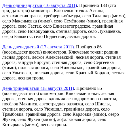
День одиннадцатый (16 августа 2011)
. Пройдено 133 (сто
тридцать три) километра. Ключевые точки: Астана,
астраханская трасса, грейдеры-объезды, село Талапкер (мимо),
село Максимовка (мимо), село Семёновка (мимо), гравийная
дорога, село Тастак, село Елизаветоградское, гравийная
дорога, село Новокубанка, степная дорога, село Лукашевка,
озеро Балыкты, село Подлесное, лесная дорога.
День двенадцатый (17 августа 2011)
. Пройдено 86
(восемьдесят шесть) километров. Ключевые точки: родник,
лесная дорога, лесхоз Алексеевский, лесная дорога, степная
дорога, запруда Бирсуат, степная дорога, село Сергеевка
(мимо), полевая дорога, село Никольское, гравийная дорога,
село Улытоган, полевая дорога, село Красный Кордон, лесная
дорога, лесная тропа.
День тринадцатый (18 августа 2011)
. Пройдено 85
(восемьдесят пять) километров. Ключевые точки: лесная
дорога, степная дорога вдоль железнодорожного полотна,
посёлок Макинск, автострадная развязка, село Шиелы,
степная дорога, село Уюмшил, гравийная дорога, село
Трамбовка, гравийная дорога, село Карловка (мимо), озеро
Жукей, село Жукей (мимо), асфальтовая дорога, село
Котырколь (мимо), лесная тропа.