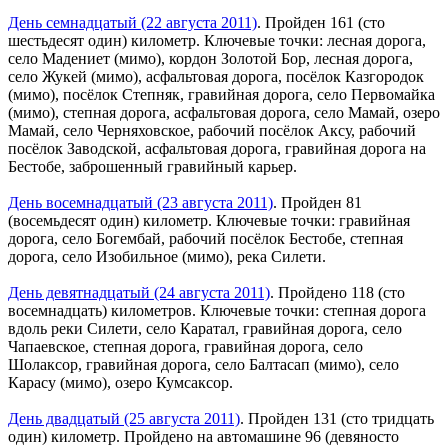
День семнадцатый (22 августа 2011)
. Пройден 161 (сто
шестьдесят один) километр. Ключевые точки: лесная дорога,
село Мадениет (мимо), кордон Золотой Бор, лесная дорога,
село Жукей (мимо), асфальтовая дорога, посёлок Казгородок
(мимо), посёлок Степняк, гравийная дорога, село Первомайка
(мимо), степная дорога, асфальтовая дорога, село Мамай, озеро
Мамай, село Черняховское, рабочий посёлок Аксу, рабочий
посёлок Заводской, асфальтовая дорога, гравийная дорога на
Бестобе, заброшенный гравийный карьер.
День восемнадцатый (23 августа 2011)
. Пройден 81
(восемьдесят один) километр. Ключевые точки: гравийная
дорога, село Богембай, рабочий посёлок Бестобе, степная
дорога, село Изобильное (мимо), река Силети.
День девятнадцатый (24 августа 2011)
. Пройдено 118 (сто
восемнадцать) километров. Ключевые точки: степная дорога
вдоль реки Силети, село Каратал, гравийная дорога, село
Чапаевское, степная дорога, гравийная дорога, село
Шолаксор, гравийная дорога, село Балтасап (мимо), село
Карасу (мимо), озеро Кумсаксор.
День двадцатый (25 августа 2011)
. Пройден 131 (сто тридцать
один) километр. Пройдено на автомашине 96 (девяносто