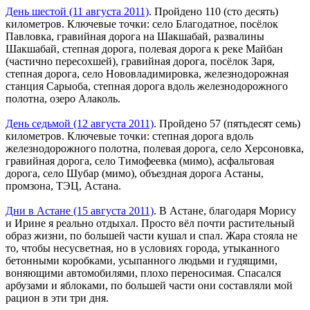
День шестой (11 августа 2011)
. Пройдено 110 (сто десять)
километров. Ключевые точки: село Благодатное, посёлок
Павловка, гравийная дорога на Шакшабай, развалины
Шакшабай, степная дорога, полевая дорога к реке Майбан
(частично пересохшей), гравийная дорога, посёлок Заря,
степная дорога, село Нововладимировка, железнодорожная
станция Сарыоба, степная дорога вдоль железнодорожного
полотна, озеро Алаколь.
День седьмой (12 августа 2011)
. Пройдено 57 (пятьдесят семь)
километров. Ключевые точки: степная дорога вдоль
железнодорожного полотна, полевая дорога, село Херсоновка,
гравийная дорога, село Тимофеевка (мимо), асфальтовая
дорога, село Шубар (мимо), объездная дорога Астаны,
промзона, ТЭЦ, Астана.
Дни в Астане (15 августа 2011)
. В Астане, благодаря Морису
и Ирине я реально отдыхал. Просто вёл почти растительный
образ жизни, по большей части кушал и спал. Жара стояла не
то, чтобы несусветная, но в условиях города, утыканного
бетонными коробками, усыпанного людьми и гудящими,
воняющими автомобилями, плохо переносимая. Спасался
арбузами и яблоками, по большей части они составляли мой
рацион в эти три дня.