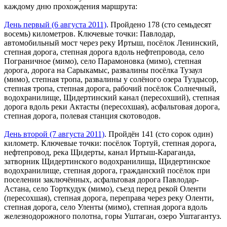
каждому дню прохождения маршрута:
День первый (6 августа 2011)
. Пройдено 178 (сто семьдесят
восемь) километров. Ключевые точки: Павлодар,
автомобильный мост через реку Иртыш, посёлок Ленинский,
степная дорога, степная дорога вдоль нефтепровода, село
Пограничное (мимо), село Парамоновка (мимо), степная
дорога, дорога на Сарыкамыс, развалины посёлка Тузаул
(мимо), степная тропа, развалины у солёного озера Туздысор,
степная тропа, степная дорога, рабочий посёлок Солнечный,
водохранилище, Щидертинский канал (пересохший), степная
дорога вдоль реки Актасты (пересохшая), асфальтовая дорога,
степная дорога, полевая станция скотоводов.
День второй (7 августа 2011)
. Пройдён 141 (сто сорок один)
километр. Ключевые точки: посёлок Тортуй, степная дорога,
нефтепровод, река Щидерты, канал Иртыш-Караганда,
затворник Щидертинского водохранилища, Щидертинское
водохранилище, степная дорога, гражданский посёлок при
поселении заключённых, асфальтовая дорога Павлодар-
Астана, село Торткудук (мимо), съезд перед рекой Оленти
(пересохшая), степная дорога, переправа через реку Оленти,
степная дорога, село Уленты (мимо), степная дорога вдоль
железнодорожного полотна, горы Уштаган, озеро Уштагантуз.