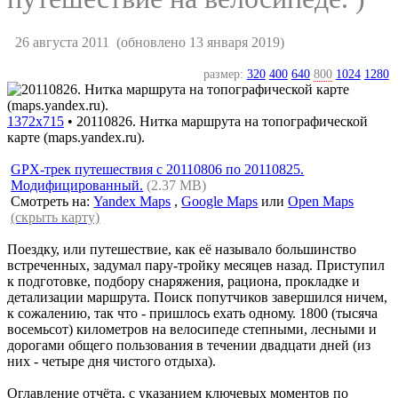
26 августа 2011
(обновлено 13 января 2019)
размер:
320
400
640
800
1024
1280
1372x715
•
20110826. Нитка маршрута на топографической
карте (maps.yandex.ru).
GPX-трек путешествия с 20110806 по 20110825.
Модифицированный.
(2.37 MB)
Смотреть на:
Yandex Maps
,
Google Maps
или
Open Maps
(скрыть карту)
Поездку, или путешествие, как её называло большинство
встреченных, задумал пару-тройку месяцев назад. Приступил
к подготовке, подбору снаряжения, рациона, прокладке и
детализации маршрута. Поиск попутчиков завершился ничем,
к сожалению, так что - пришлось ехать одному. 1800 (тысяча
восемьсот) километров на велосипеде степными, лесными и
дорогами общего пользования в течении двадцати дней (из
них - четыре дня чистого отдыха).
Оглавление отчёта, с указанием ключевых моментов по