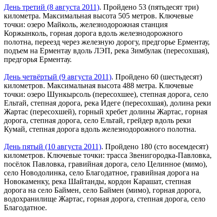
День третий (8 августа 2011)
. Пройдено 53 (пятьдесят три)
километра. Максимальная высота 505 метров. Ключевые
точки: озеро Майколь, железнодорожная станция
Коржынколь, горная дорога вдоль железнодорожного
полотна, переезд через железную дорогу, предгорье Ерментау,
подъем на Ерментау вдоль ЛЭП, река Зимбулак (пересохшая),
предгорья Ерментау.
День четвёртый (9 августа 2011)
. Пройдено 60 (шестьдесят)
километров. Максимальная высота 488 метра. Ключевые
точки: озеро Шункырсоль (пересохшее), степная дорога, село
Ельтай, степная дорога, река Идеге (пересохшая), долина реки
Жартас (пересохшей), горный хребет долины Жартас, горная
дорога, степная дорога, село Ельтай, грейдер вдоль реки
Кумай, степная дорога вдоль железнодорожного полотна.
День пятый (10 августа 2011)
. Пройдено 180 (сто восемдесят)
километров. Ключевые точки: трасса Звенигородка-Павловка,
посёлок Павловка, гравийная дорога, село Целинное (мимо),
село Новодолинка, село Благодатное, гравийная дорога на
Новокаменку, река Шайтанды, кордон Карашат, степная
дорога на село Баймен, село Баймен (мимо), горная дорога,
водохранилище Жартас, горная дорога, степная дорога, село
Благодатное.