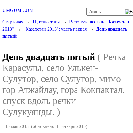
UMGUM.COM
Стартовая
→
Путешествия
→
Велопутешествие "Казахстан
2013"
→
"Казахстан 2013": часть первая
→
День двадцать
пятый
День двадцать пятый
( Речка
Карасулы, село Улькен-
Сулутор, село Сулутор, мимо
гор Атжайлау, гора Кокпактал,
спуск вдоль речки
Сулукуянды. )
15 мая 2013
(обновлено 31 января 2015)