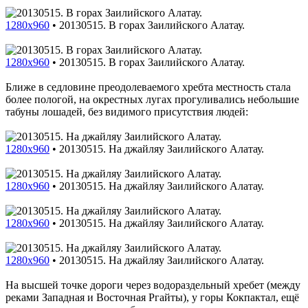
1280x960
•
20130515. В горах Заилийского Алатау.
1280x960
•
20130515. В горах Заилийского Алатау.
Ближе в седловине преодолеваемого хребта местность стала
более пологой, на окрестных лугах прогуливались небольшие
табуны лошадей, без видимого присутствия людей:
1280x960
•
20130515. На джайляу Заилийского Алатау.
1280x960
•
20130515. На джайляу Заилийского Алатау.
1280x960
•
20130515. На джайляу Заилийского Алатау.
1280x960
•
20130515. На джайляу Заилийского Алатау.
На высшей точке дороги через водораздельный хребет (между
реками Западная и Восточная Ргайты), у горы Кокпактал, ещё