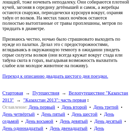
лошадей, тоже ночевать неподалеку. Они собираются плотной
кучей, загоняя в середину детёнышей и самок, а жеребцы
остаются снаружи, периодически курсируя вокруг, охраняя
табун от волков. На местах таких ночёвок остаются
полностью вытоптанные от травы проплешины, метров по
тридцать в диаметре.
Признаюсь честно, ночью было страшновато выходить по
нужде из палатки. Делал это с предосторожностями,
вглядываясь в окружающую темноту в ожидании увидеть
серые силуэты волков (они всегда кружат вокруг стада или
табуна скота в горах, выгадывая возможность выхватить
слабое или молодое животное на поживу).
Переход к описанию двадцать шестого дня поездки.
Стартовая
→
Путешествия
→
Велопутешествие "Казахстан
2013"
→
"Казахстан 2013": часть первая
:
Оглавление:
День первый
•
День второй
•
День третий
•
День четвёртый
•
День пятый
•
День шестой
•
День
седьмой
•
День восьмой
•
День девятый
•
День десятый
•
День одиннадцатый
•
День двенадцатый
•
День