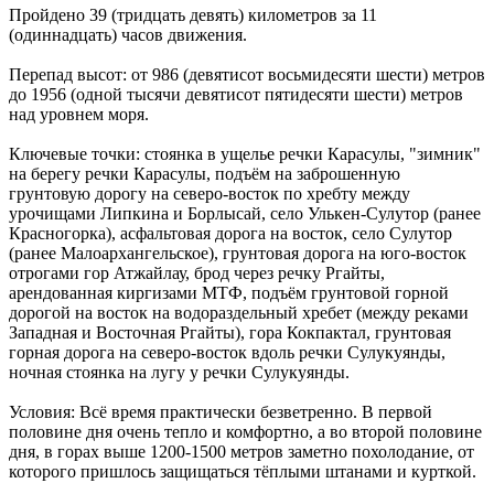
Пройдено 39 (тридцать девять) километров за 11
(одиннадцать) часов движения.
Перепад высот: от 986 (девятисот восьмидесяти шести) метров
до 1956 (одной тысячи девятисот пятидесяти шести) метров
над уровнем моря.
Ключевые точки: стоянка в ущелье речки Карасулы, "зимник"
на берегу речки Карасулы, подъём на заброшенную
грунтовую дорогу на северо-восток по хребту между
урочищами Липкина и Борлысай, село Улькен-Сулутор (ранее
Красногорка), асфальтовая дорога на восток, село Сулутор
(ранее Малоархангельское), грунтовая дорога на юго-восток
отрогами гор Атжайлау, брод через речку Ргайты,
арендованная киргизами МТФ, подъём грунтовой горной
дорогой на восток на водораздельный хребет (между реками
Западная и Восточная Ргайты), гора Кокпактал, грунтовая
горная дорога на северо-восток вдоль речки Сулукуянды,
ночная стоянка на лугу у речки Сулукуянды.
Условия: Всё время практически безветренно. В первой
половине дня очень тепло и комфортно, а во второй половине
дня, в горах выше 1200-1500 метров заметно похолодание, от
которого пришлось защищаться тёплыми штанами и курткой.