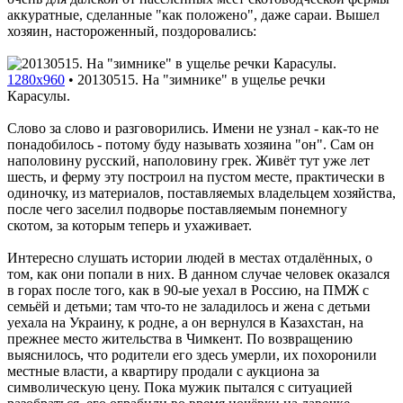
аккуратные, сделанные "как положено", даже сараи. Вышел
хозяин, настороженный, поздоровались:
1280x960
•
20130515. На "зимнике" в ущелье речки
Карасулы.
Слово за слово и разговорились. Имени не узнал - как-то не
понадобилось - потому буду называть хозяина "он". Сам он
наполовину русский, наполовину грек. Живёт тут уже лет
шесть, и ферму эту построил на пустом месте, практически в
одиночку, из материалов, поставляемых владельцем хозяйства,
после чего заселил подворье поставляемым понемногу
скотом, за которым теперь и ухаживает.
Интересно слушать истории людей в местах отдалённых, о
том, как они попали в них. В данном случае человек оказался
в горах после того, как в 90-ые уехал в Россию, на ПМЖ с
семьёй и детьми; там что-то не заладилось и жена с детьми
уехала на Украину, к родне, а он вернулся в Казахстан, на
прежнее место жительства в Чимкент. По возвращению
выяснилось, что родители его здесь умерли, их похоронили
местные власти, а квартиру продали с аукциона за
символическую цену. Пока мужик пытался с ситуацией