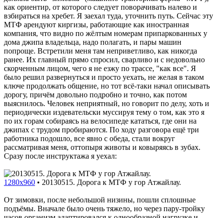
как ориентир, от которого следует поворачивать налево и
взбираться на хребет. Я заехал туда, уточнить путь. Сейчас эту
МТФ арендуют киргизы, работающие как иностранная
компания, что видно по жёлтым номерам припаркованных у
дома джипа владельца, надо полагать, и пары машин
попроще. Встретили меня там неприветливо, как никогда
ранее. Их главный прямо спросил, сварливо и с недовольно
скорченным лицом, чего я не езжу по трассе, "как все". Я
было решил развернуться и просто уехать, не желая в таком
ключе продолжать общение, но тот всё-таки начал описывать
дорогу, причём довольно подробно и точно, как потом
выяснилось. Человек неприятный, но говорит по делу, хоть и
периодически издевательски муссируя тему о том, как это я
по их горам собираясь на велосипеде кататься, где они на
джипах с трудом пробираются. По ходу разговора ещё три
работника подошло, все явно с обеда, стали вокруг
рассматривая меня, оттопыря животы и ковыряясь в зубах.
Сразу после инструктажа я уехал:
1280x960
•
20130515. Дорога к МТФ у гор Атжайлау.
От зимовки, после небольшой низины, пошли сплошные
подъёмы. Вначале было очень тяжело, но через пару-тройку
часов организм адаптировался к однообразной нагрузке и