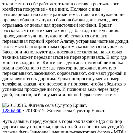
то-ли сам по себе работает, то-ли в составе крестьянского
хозяйства покрупнее - я не вник. Полчаса с ним
разговаривали на самые разные темы, пока я вынуждено не
прервал общение - нужно было всё-таки двигаться далее,
отрываясь от жилья для предстоящей ночёвки. Ершат
рассказал, что в этих местах всегда благодатные условия:
проходящие тучи вынуждено облегчаются от влаги,
переваливая горный хребет Алатау, устраивая частные дожди,
что самым благоприятным образом сказывается на урожае.
Здесь они используют для посевов все склоны, на которых
техника может передвигаться не переворачиваясь. К югу, где
много выходцев из Киргизии - дунган - там вообще клочка
земли свободного нет: где трактор не доходит, вручную
перекапывают, засеивают, обрабатывают, снимают урожай и
доставляют его к дорогам. Ершат попросил у меня номер
телефона, сказав, что перезвонит попозже, чтобы убедится в
успешном прохождении гор. И позвонил ведь через пару
дней, спросив, всё ли у меня хорошо! Редкое соучастие:
1280x960
•
20130515. Житель села Сулутор Ершат.
Чуть дальше, перед уходом в горы как таковые (до сих пор
дорога шла у подножья, вдоль полей и сенокосных угодий)
должна быть "зимовка" (машинно-тракторная ферма - МТФ),