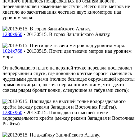
немного пришлось покарабкаться по осыпям дороги,
переваливающей каменные выступы. Всего пяти метров не
хватило до засчитывания честных двух километров над
уровнем моря:
1280x960
•
20130515. В горах Заилийского Алатау.
1024x768
•
20130515. Почти две тысячи метров над уровнем
моря.
От небольшого плато на верхней точке перевала последовал
непрерывный спуск, где довольно крутые сбросы сменялись
чудесными долинами (полное безлюдье окружающей красоты
прямо восхищало, щекоча нервы пониманием, что где-то
совсем рядом бродят волки, следующие за табунами скота):
1280x960
•
20130515. Площадка на высшей точке
водораздельного хребта (между реками Западная и Восточная
Ргайты).