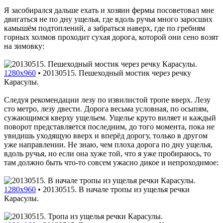
Я засобирался дальше ехать и хозяин фермы посоветовал мне
двигаться не по дну ущелья, где вдоль ручья много заросших
камышём подтоплений, а забраться наверх, где по гребням
горных холмов проходит сухая дорога, которой они сено возят
на зимовку:
1280x960
•
20130515. Пешеходный мостик через речку
Карасулы.
Следуя рекомендации лезу по извилистой тропе вверх. Лезу
сто метро, лезу двести. Дорога весьма условная, по осыпям,
сужающимся кверху ущельем. Ущелье круто виляет и каждый
поворот представляется последним, до того момента, пока не
увидишь уходящую вверх и вперёд дорогу, только в другом
уже направлении. Не знаю, чем плоха дорога по дну ущелья,
вдоль ручья, но если она хуже той, что я уже пробираюсь, то
там должно быть что-то совсем ужасно дикое и непроходимое:
1280x960
•
20130515. В начале тропы из ущелья речки
Карасулы.