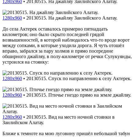
1280x960
•
20130515. На джайляу Заилийского Алатау.
1280x960
•
20130515. На джайляу Заилийского Алатау.
До села Актерек оставалось примерно пятнадцать
километров; оно было скрыто последней грядой
возвышенностей, в которой наблюдалось что-то вроде ворот
между сопками, в которые уходила дорога. Я чуть отошёл
вправо, забрался за пару холмов и прямо посередине
обширного джайляу, в полу-километре от речки Сулукуянды,
устроился на стоянку:
1280x960
•
20130515. Спуск по направлению к селу Актерек.
1280x960
•
20130515. Птичье гнездо прямо на земле джайляу.
1280x960
•
20130515. Вид на место ночной стоянки в
Заилийском Алатау.
Ближе к темноте на мою луговину пришёл небольшой табун