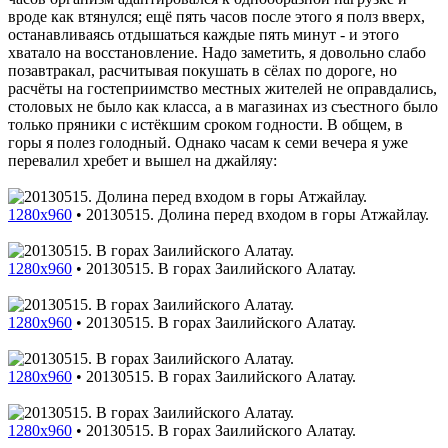
вроде как втянулся; ещё пять часов после этого я полз вверх,
останавливаясь отдышаться каждые пять минут - и этого
хватало на восстановление. Надо заметить, я довольно слабо
позавтракал, расчитывая покушать в сёлах по дороге, но
расчёты на гостеприимство местных жителей не оправдались,
столовых не было как класса, а в магазинах из съестного было
только пряники с истёкшим сроком годности. В общем, в
горы я полез голодный. Однако часам к семи вечера я уже
перевалил хребет и вышел на джайляу:
1280x960
•
20130515. Долина перед входом в горы Атжайлау.
1280x960
•
20130515. В горах Заилийского Алатау.
1280x960
•
20130515. В горах Заилийского Алатау.
1280x960
•
20130515. В горах Заилийского Алатау.
1280x960
•
20130515. В горах Заилийского Алатау.