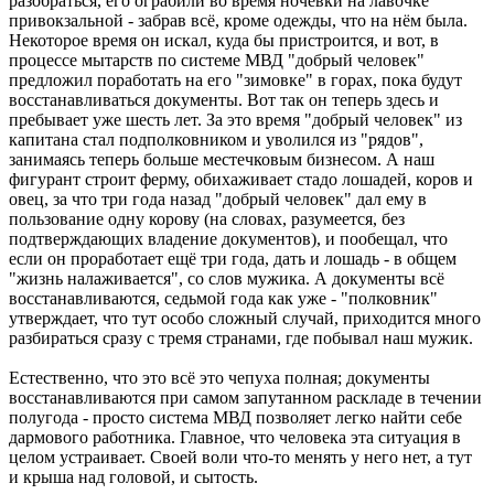
разобраться, его ограбили во время ночёвки на лавочке
привокзальной - забрав всё, кроме одежды, что на нём была.
Некоторое время он искал, куда бы пристроится, и вот, в
процессе мытарств по системе МВД "добрый человек"
предложил поработать на его "зимовке" в горах, пока будут
восстанавливаться документы. Вот так он теперь здесь и
пребывает уже шесть лет. За это время "добрый человек" из
капитана стал подполковником и уволился из "рядов",
занимаясь теперь больше местечковым бизнесом. А наш
фигурант строит ферму, обихаживает стадо лошадей, коров и
овец, за что три года назад "добрый человек" дал ему в
пользование одну корову (на словах, разумеется, без
подтверждающих владение документов), и пообещал, что
если он проработает ещё три года, дать и лошадь - в общем
"жизнь налаживается", со слов мужика. А документы всё
восстанавливаются, седьмой года как уже - "полковник"
утверждает, что тут особо сложный случай, приходится много
разбираться сразу с тремя странами, где побывал наш мужик.
Естественно, что это всё это чепуха полная; документы
восстанавливаются при самом запутанном раскладе в течении
полугода - просто система МВД позволяет легко найти себе
дармового работника. Главное, что человека эта ситуация в
целом устраивает. Своей воли что-то менять у него нет, а тут
и крыша над головой, и сытость.