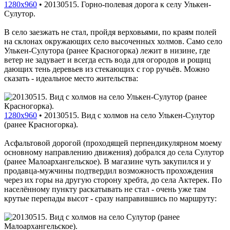
1280x960
•
20130515. Горно-полевая дорога к селу Улькен-
Сулутор.
В село заезжать не стал, пройдя верховьями, по краям полей
на склонах окружающих село высоченных холмов. Само село
Улькен-Сулутора (ранее Красногорка) лежит в низине, где
ветер не задувает и всегда есть вода для огородов и рощиц
дающих тень деревьев из стекающих с гор ручьёв. Можно
сказать - идеальное место жительства:
1280x960
•
20130515. Вид с холмов на село Улькен-Сулутор
(ранее Красногорка).
Асфальтовой дорогой (проходящей перпендикулярном моему
основному направлению движения) добрался до села Сулутор
(ранее Малоархангельское). В магазине чуть закупился и у
продавца-мужчины подтвердил возможность прохождения
через их горы на другую сторону хребта, до села Актерек. По
населённому пункту раскатывать не стал - очень уже там
крутые перепады высот - сразу направившись по маршруту: