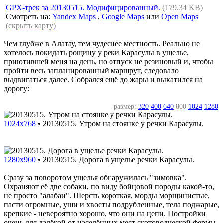
GPX-трек за 20130515. Модифицированный.
(179.34 KB)
Смотреть на:
Yandex Maps
,
Google Maps
или
Open Maps
(скрыть карту)
Чем глубже в Алатау, тем чудеснее местность. Реально не
хотелось покидать рощицу у реки Карасулы в ущелье,
приютившей меня на день, но отпуск не резиновый и, чтобы
пройти весь запланированный маршрут, следовало
выдвигаться далее. Собрался ещё до жары и выкатился на
дорогу:
размер:
320
400
640
800
1024
1280
1024x768
•
20130515. Утром на стоянке у речки Карасулы.
1280x960
•
20130515. Дорога в ущелье речки Карасулы.
Сразу за поворотом ущелья обнаружилась "зимовка".
Охраняют её две собаки, по виду бойцовой породы какой-то,
не просто "алабаи". Шерсть короткая, морды морщинистые,
пасти огромные, уши и хвосты подрубленные, тела поджарые,
крепкие - невероятно хорошо, что они на цепи. Постройки
очень для далёкой от населённых мест скотоводческой фермы