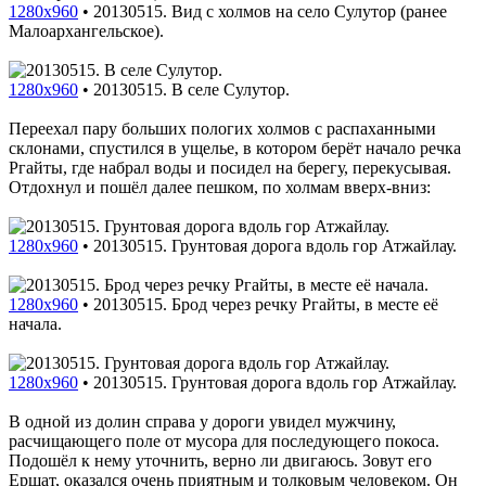
1280x960
•
20130515. Вид с холмов на село Сулутор (ранее
Малоархангельское).
1280x960
•
20130515. В селе Сулутор.
Переехал пару больших пологих холмов с распаханными
склонами, спустился в ущелье, в котором берёт начало речка
Ргайты, где набрал воды и посидел на берегу, перекусывая.
Отдохнул и пошёл далее пешком, по холмам вверх-вниз:
1280x960
•
20130515. Грунтовая дорога вдоль гор Атжайлау.
1280x960
•
20130515. Брод через речку Ргайты, в месте её
начала.
1280x960
•
20130515. Грунтовая дорога вдоль гор Атжайлау.
В одной из долин справа у дороги увидел мужчину,
расчищающего поле от мусора для последующего покоса.
Подошёл к нему уточнить, верно ли двигаюсь. Зовут его
Ершат, оказался очень приятным и толковым человеком. Он