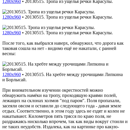
1280x960
•
20130515. Тропа из ущелья речки Карасулы.
1280x960
•
20130515. Тропа из ущелья речки Карасулы.
1280x960
•
20130515. Тропа из ущелья речки Карасулы.
После того, как выбрался наверх, обнаружил, что дорога как
таковая сошла на нет - видимо ещё не накатали, с ранней
весны:
1280x960
•
20130515. На хребте между урочищами Липкина
и Борлысай.
При внимательном изучении окрестностей можно
обнаружить намёки на тропу, проходящую краями полей,
лежащих на склонах холмов "под паром". Поля пропахали,
засеяли овсом и оставили до следующего года - давая земле
отдых. Соответственно, в этом году здесь не ездят и колеи не
накатывают. Километров пять трясся по краю поля, не
раздражаясь нисколько впрочем, так как виды вокруг стоили и
не таких неудобств. Издалека, как на картинке про какую-