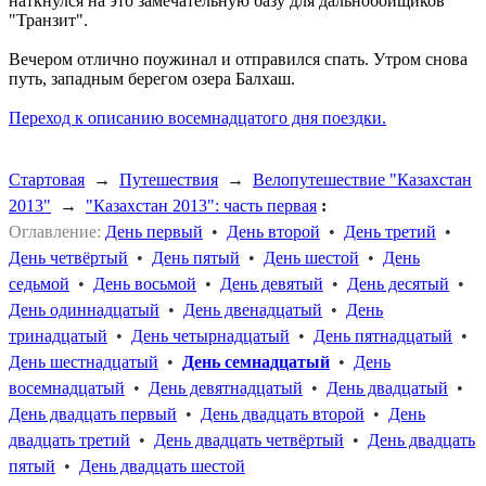
наткнулся на это замечательную базу для дальнобойщиков
"Транзит".
Вечером отлично поужинал и отправился спать. Утром снова
путь, западным берегом озера Балхаш.
Переход к описанию восемнадцатого дня поездки.
Стартовая
→
Путешествия
→
Велопутешествие "Казахстан
2013"
→
"Казахстан 2013": часть первая
:
Оглавление:
День первый
•
День второй
•
День третий
•
День четвёртый
•
День пятый
•
День шестой
•
День
седьмой
•
День восьмой
•
День девятый
•
День десятый
•
День одиннадцатый
•
День двенадцатый
•
День
тринадцатый
•
День четырнадцатый
•
День пятнадцатый
•
День шестнадцатый
•
День семнадцатый
•
День
восемнадцатый
•
День девятнадцатый
•
День двадцатый
•
День двадцать первый
•
День двадцать второй
•
День
двадцать третий
•
День двадцать четвёртый
•
День двадцать
пятый
•
День двадцать шестой