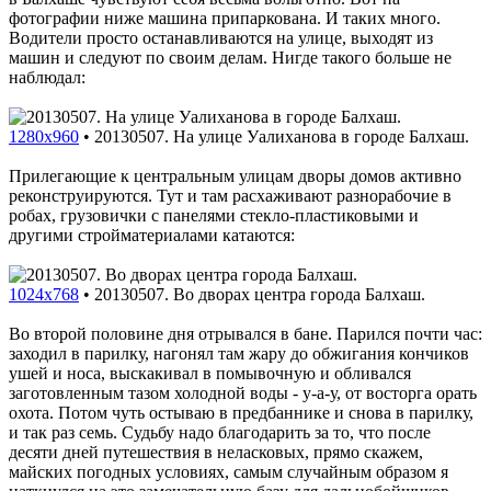
фотографии ниже машина припаркована. И таких много.
Водители просто останавливаются на улице, выходят из
машин и следуют по своим делам. Нигде такого больше не
наблюдал:
1280x960
•
20130507. На улице Уалиханова в городе Балхаш.
Прилегающие к центральным улицам дворы домов активно
реконструируются. Тут и там расхаживают разнорабочие в
робах, грузовички с панелями стекло-пластиковыми и
другими стройматериалами катаются:
1024x768
•
20130507. Во дворах центра города Балхаш.
Во второй половине дня отрывался в бане. Парился почти час:
заходил в парилку, нагонял там жару до обжигания кончиков
ушей и носа, выскакивал в помывочную и обливался
заготовленным тазом холодной воды - у-а-у, от восторга орать
охота. Потом чуть остываю в предбаннике и снова в парилку,
и так раз семь. Судьбу надо благодарить за то, что после
десяти дней путешествия в неласковых, прямо скажем,
майских погодных условиях, самым случайным образом я