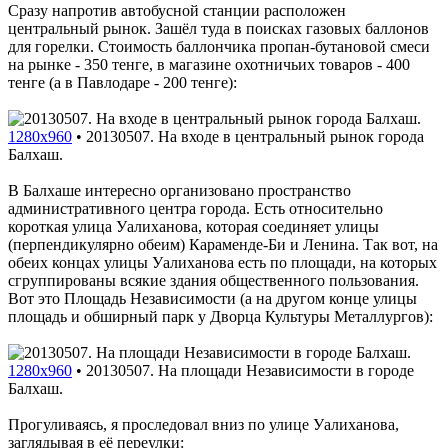
Сразу напротив автобусной станции расположен
центральный рынок. Зашёл туда в поисках газовых баллонов
для горелки. Стоимость баллончика пропан-бутановой смеси
на рынке - 350 тенге, в магазине охотничьих товаров - 400
тенге (а в Павлодаре - 200 тенге):
1280x960
•
20130507. На входе в центральный рынок города
Балхаш.
В Балхаше интересно организовано пространство
административного центра города. Есть относительно
короткая улица Уалиханова, которая соединяет улицы
(перпендикулярно обеим) Караменде-Би и Ленина. Так вот, на
обеих концах улицы Уалиханова есть по площади, на которых
сгруппированы всякие здания общественного пользования.
Вот это Площадь Независимости (а на другом конце улицы
площадь и обширный парк у Дворца Культуры Металлургов):
1280x960
•
20130507. На площади Независимости в городе
Балхаш.
Прогуливаясь, я проследовал вниз по улице Уалиханова,
заглядывая в её переулки: