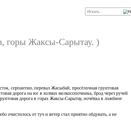
а, горы Жаксы-Сарытау. )
осток, серпантин, перевал Жасыбай, просёлочная грунтовая
нтовая дорога на юг в холмах мелкосопочника, брод через ручей
рунтовая дорога в горах Жаксы-Сарытау, ночёвка в ложбине
о очистилось от туч и ветер стал приятно обдувать, а не