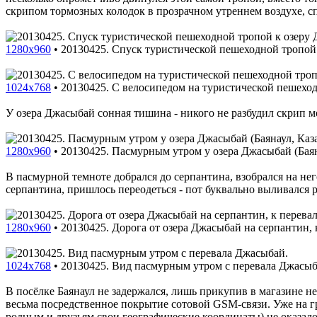
скрипом тормозных колодок в прозрачном утреннем воздухе, сп
1280x960
•
20130425. Спуск туристической пешеходной тропой
1024x768
•
20130425. С велосипедом на туристической пешеход
У озера Джасыбай сонная тишина - никого не разбудил скрип м
1280x960
•
20130425. Пасмурным утром у озера Джасыбай (Баян
В пасмурной темноте добрался до серпантина, взобрался на нег
серпантина, пришлось переодеться - пот буквально выливался 
1280x960
•
20130425. Дорога от озера Джасыбай на серпантин,
1024x768
•
20130425. Вид пасмурным утром с перевала Джасыб
В посёлке Баянаул не задержался, лишь прикупив в магазине н
весьма посредственное покрытие сотовой GSM-связи. Уже на г
родным и друзьям свои географические координаты) не оказало