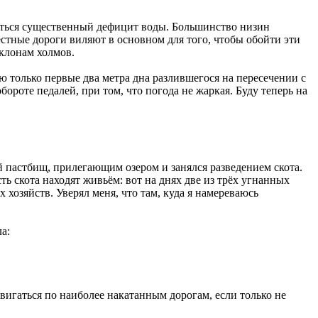
юдаться существенный дефицит воды. Большинство низин
естные дороги виляют в основном для того, чтобы обойти эти
склонам холмов.
аю только первые два метра дна разлившегося на пересечении с
ороте педалей, при том, что погода не жаркая. Буду теперь на
й пастбищ, прилегающим озером и занялся разведением скота.
ь скота находят живьём: вот на днях две из трёх угнанных
хозяйств. Уверял меня, что там, куда я намереваюсь
а:
вигаться по наиболее накатанным дорогам, если только не