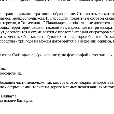
странное административное образование. Стоило отъехать от нег
ываемой мелкосопочником. И с хорошим покрытием сотовой связью
 интересно, в "жемчужине" Павлодарской области, где достаточ
их территорий связью, таковой нет, а здесь, где на три квадра
гут договорится о сумме взятки с представителями операторов м
иты местных бастыков, требующих от операторов большие "откаты
водства - три года не можем договорится о внедрении сервиса,
 озера Сабандыколь (уж извините, но фотографий истоптанных ск
лкосопочник.
о большей части пешочком, так как грунтовое покрытие дороги с
нно - острые камни торчат на дороге в самых неожиданных места
а южнее Баянаула.