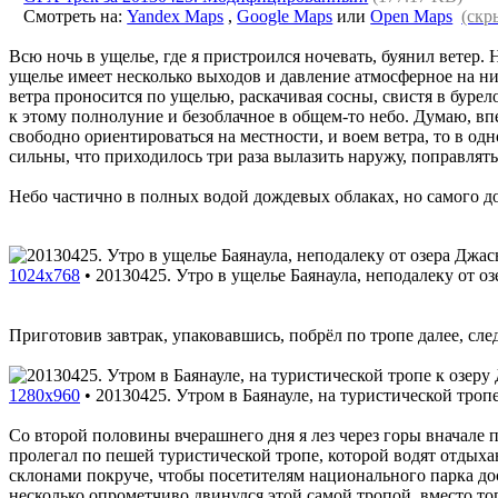
Смотреть на:
Yandex Maps
,
Google Maps
или
Open Maps
(скр
Всю ночь в ущелье, где я пристроился ночевать, буянил ветер. Н
ущелье имеет несколько выходов и давление атмосферное на них
ветра проносится по ущелью, раскачивая сосны, свистя в бурел
к этому полнолуние и безоблачное в общем-то небо. Думаю, в
свободно ориентироваться на местности, и воем ветра, то в од
сильны, что приходилось три раза вылазить наружу, поправлять
Небо частично в полных водой дождевых облаках, но самого до
1024x768
•
20130425. Утро в ущелье Баянаула, неподалеку от о
Приготовив завтрак, упаковавшись, побрёл по тропе далее, сле
1280x960
•
20130425. Утром в Баянауле, на туристической троп
Со второй половины вчерашнего дня я лез через горы вначале п
пролегал по пешей туристической тропе, которой водят отдых
склонами покруче, чтобы посетителям национального парка дос
несколько опрометчиво двинулся этой самой тропой, вместо тог