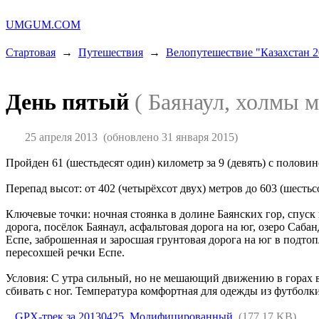
UMGUM.COM
Стартовая
→
Путешествия
→
Велопутешествие "Казахстан 2
День пятый
( Баянаул, холмы 
25 апреля 2013
(обновлено 31 января 2015)
Пройден 61 (шестьдесят один) километр за 9 (девять) с полови
Перепад высот: от 402 (четырёхсот двух) метров до 603 (шестьс
Ключевые точки: ночная стоянка в долине Баянских гор, спуск
дорога, посёлок Баянаул, асфальтовая дорога на юг, озеро Саба
Еспе, заброшенная и заросшая грунтовая дорога на юг в подто
пересохшей речки Еспе.
Условия: С утра сильный, но не мешающий движению в горах вет
сбивать с ног. Температура комфортная для одежды из футболки
GPX-трек за 20130425. Модифицированный.
(177.17 KB)