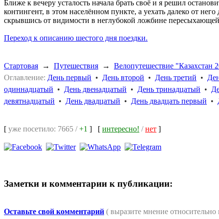
Ближе к вечеру усталость начала брать своё и я решил останови
контингент, в этом населённом пункте, а уехать далеко от нег
скрывшись от видимости в неглубокой ложбине пересыхающей,
Переход к описанию шестого дня поездки.
Стартовая
→
Путешествия
→
Велопутешествие "Казахстан 2
Оглавление:
День первый
•
День второй
•
День третий
•
Ден
одиннадцатый
•
День двенадцатый
•
День тринадцатый
•
Д
девятнадцатый
•
День двадцатый
•
День двадцать первый
•
[
уже посетило: 7665 /
+1
]
[
интересно!
/
нет
]
Заметки и комментарии к публикации:
Оставьте свой комментарий
( выразите мнение относительно