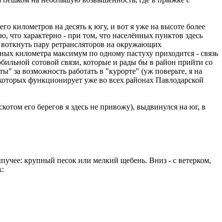
о километров на десять к югу, и вот я уже на высоте более
, что характерно - при том, что населённых пунктов здесь
но воткнуть пару ретрансляторов на окружающих
тных километра максимум по одному пастуху приходится - связь
обильной сотовой связи, которые и рады бы в район прийти со
" за возможность работать в "курорте" (уж поверьте, я на
 которых функционирует уже во всех районах Павлодарской
отом его берегов я здесь не привожу), выдвинулся на юг, в
ыпучее: крупный песок или мелкий щебень. Вниз - с ветерком,
х: