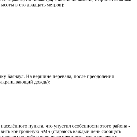
ысоты в сто двадцать метров):
ёлку Баянаул. На вершине перевала, после преодоления
 накрапывающий дождь):
населённого пункта, что упустил особенности этого района -
равить контрольную SMS (стараюсь каждый день сообщать
ся пешком на небольшую возвышенность, где в прыжке с