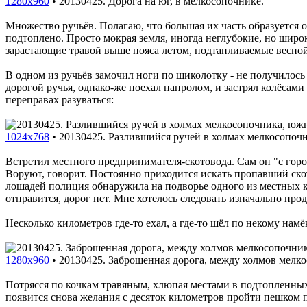
1280x960
•
20130425. Дорога на юг, в мелкосопочнике.
Множество ручьёв. Полагаю, что большая их часть образуется 
подтоплено. Просто мокрая земля, иногда неглубокие, но широк
зарастающие травой выше пояса летом, подтапливаемые весной
В одном из ручьёв замочил ноги по щиколотку - не получилось 
дорогой ручья, однако-же поехал напролом, и застрял колёсами
переправах разуваться:
1024x768
•
20130425. Разлившийся ручей в холмах мелкосопочн
Встретил местного предпринимателя-скотовода. Сам он "с горо
Воруют, говорит. Постоянно приходится искать пропавший скот 
лошадей полиция обнаружила на подворье одного из местных ко
отправится, дорог нет. Мне хотелось следовать изначально про
Несколько километров где-то ехал, а где-то шёл по некому намё
1280x960
•
20130425. Заброшенная дорога, между холмов мелк
Потрясся по кочкам травяным, хлюпая местами в подтопленных 
появится снова желания с десяток километров пройти пешком 