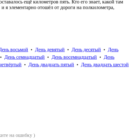
оставалось ещё километров пять. Кто его знает, какой там
, и я элементарно отошёл от дороги на полкилометра,
День восьмой
•
День девятый
•
День десятый
•
День
•
День семнадцатый
•
День восемнадцатый
•
День
 четвёртый
•
День двадцать пятый
•
День двадцать шестой
ите на ошибку )