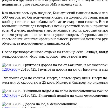
поднятым в руке телефоном SMS наконец ушла.
Как выяснилось чуть позднее, Баянаульский национальный парк 
500 метров, но без вспученных скал, а в холмистой степи, наз
вообще нет - только чабаны небогатые стада свои гоняют. Вот
возвышенностях для покрытия всей курортной зоны и прилегающ
есть. Я думаю, проблема в местечковых властях, которые не мо
своими услугами, но не готовы удовлетворять абсурдные аппет
своём опыте испытал иррациональность решений местного руко
области, за исключением Баянаульского).
После кратковременного отдыха на границе села Баянаул, ввиду
мелкосопочник. Чудо, как хорошо - ветра почти нет:
1280x960
•
20130425. Грунтовая дорога на юг от Баянаула, в ме
Тут пошла езда по сопкам. Вверх, а потом сразу вниз. Вверх п
местами со скоростью в 25 км/ч. Можно и быстрее, но рискова
1024x768
•
20130425. Типичный подъём на холм мелкосопочник