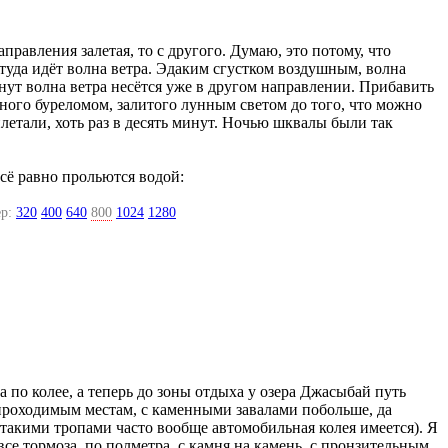
аправления залетая, то с другого. Думаю, это потому, что
 туда идёт волна ветра. Эдаким сгустком воздушным, волна
минут волна ветра несётся уже в другом направлении. Прибавить
ного буреломом, залитого лунным светом до того, что можно
илетали, хоть раз в десять минут. Ночью шквалы были так
всё равно прольются водой:
р:
320
400
640
800
1024
1280
 по колее, а теперь до зоны отдыха у озера Джасыбай путь
опроходимым местам, с каменными завалами побольше, да
 такими тропами часто вообще автомобильная колея имеется). Я
се тормоза, по полметра, с камня на камень, с пронзительным