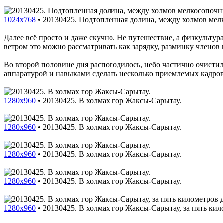
1024x768
•
20130425. Подтопленная долина, между холмов мел
Далее всё просто и даже скучно. Не путешествие, а физкультур
ветром это можно рассматривать как зарядку, разминку членов
Во второй половине дня распогодилось, небо частично очисти
аппаратурой и навыками сделать несколько приемлемых кадров
1280x960
•
20130425. В холмах гор Жаксы-Сарытау.
1280x960
•
20130425. В холмах гор Жаксы-Сарытау.
1280x960
•
20130425. В холмах гор Жаксы-Сарытау.
1280x960
•
20130425. В холмах гор Жаксы-Сарытау.
1280x960
•
20130425. В холмах гор Жаксы-Сарытау, за пять ки