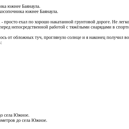
косопочника южнее Баянаула.
а - просто ехал по хорошо накатанной грунтовой дороге. Не легк
 перед непосредственной работой с тяжёлыми снарядами в спорти
лось от обложных туч, проглянуло солнце и я наконец получил
:
лометров до села Южное.