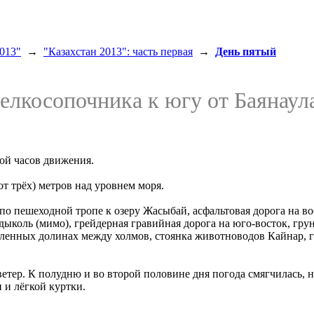
013"
→
"Казахстан 2013": часть первая
→
День пятый
мелкосопочника к югу от Баянаул
ной часов движения.
от трёх) метров над уровнем моря.
 по пешеходной тропе к озеру Жасыбай, асфальтовая дорога на в
ндыколь (мимо), грейдерная гравийная дорога на юго-восток, гру
пленных долинах между холмов, стоянка животноводов Кайнар, г
ер. К полудню и во второй половине дня погода смягчилась, неб
 и лёгкой куртки.