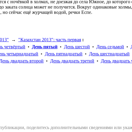
тся с ночёвкой в холмах, не доезжая до села Южное, до которого 
о до заката солнца может не получится. Вокруг одинаковые холмы
 но сейчас ещё журчащей водой, речки Еспе.
013"
→
"Казахстан 2013": часть первая
:
ь четвёртый
•
День пятый
•
День шестой
•
День седьмой
•
ень четырнадцатый
•
День пятнадцатый
•
День шестнадцатый
День двадцать второй
•
День двадцать третий
•
День двадцать
 публикации, поделитесь дополнительными сведениями или укаж