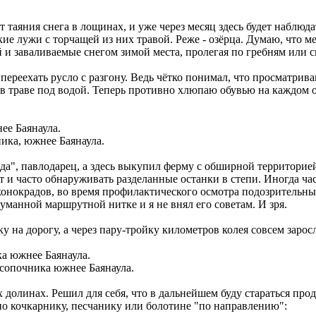
от таяния снега в лощинах, и уже через месяц здесь будет набл
ие лужи с торчащей из них травой. Реже - озёрца. Думаю, что м
 и заваливаемые снегом зимой места, пролегая по гребням или 
переехать русло с разгону. Ведь чётко понимал, что просматрив
 в траве под водой. Теперь противно хлюпаю обувью на каждом об
ика, южнее Баянаула.
да", павлодарец, а здесь выкупил ферму с обширной территорие
и часто обнаруживать разделанные останки в степи. Иногда част
нокрадов, во время профилактического осмотра подозрительных 
думанной маршрутной нитке и я не внял его советам. И зря.
ку на дорогу, а через пару-тройку километров колея совсем заросл
осопочника южнее Баянаула.
долинах. Решил для себя, что в дальнейшем буду стараться прод
по кочкарнику, песчанику или болотине "по направлению":