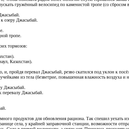
ускать гружённый велосипед по каменистой тропе (со сбросом в
 к озеру Джасыбай.
ной тропе.
оих тормозов:
аул, Казахстан).
о, и, пройдя перевал Джасыбай, резво скатился под уклон к пос
ручейками из тела (безветрие, повышенная влажность воздуха и
 к перевалу Джасыбай.
ай.
емного продуктов для обновления рациона. Так спешил уехать из 
ранице села, у крайней заправочной станции, возможности отп
сь. Село в прямой видимости, а связи нет. Пришлось прогулять