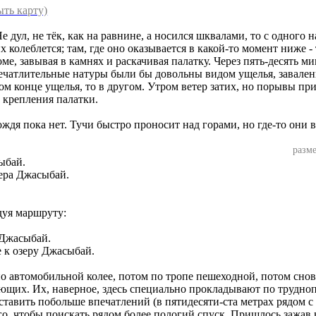
ыть карту)
е дул, не тёк, как на равнине, а носился шквалами, то с одного н
 колеблется; там, где оно оказывается в какой-то момент ниже -
оме, завывая в камнях и раскачивая палатку. Через пять-десять 
печатлительные натуры были бы довольны видом ущелья, завален
ном конце ущелья, то в другом. Утром ветер затих, но порывы пр
 крепления палатки.
ждя пока нет. Тучи быстро проносит над горами, но где-то они 
разме
зера Джасыбай.
дуя маршруту:
е к озеру Джасыбай.
о автомобильной колее, потом по тропе пешеходной, потом снова
ающих. Их, наверное, здесь специально прокладывают по трудн
тавить побольше впечатлений (в пятидесяти-ста метрах рядом с
о, чтобы поискать рядом более пологий спуск. Пришлось зажав в