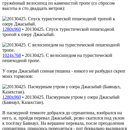
гружённый велосипед по каменистой тропе (со сбросом
высоты в сто двадцать метров):
1280x960
•
20130425. Спуск туристической пешеходной
тропой к озеру Джасыбай.
1024x768
•
20130425. С велосипедом на туристической
пешеходной тропе.
У озера Джасыбай сонная тишина - никого не разбудил скрип
моих тормозов:
1280x960
•
20130425. Пасмурным утром у озера Джасыбай
(Баянаул, Казахстан).
В пасмурной темноте добрался до серпантина, взобрался на
него, и, пройдя перевал Джасыбай, резво скатился под уклон
к посёлку Баянаул. На вершине перевала, после преодоления
серпантина, пришлось переодеться - пот буквально выливался