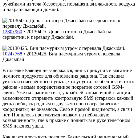
ручейками из тела (безветрие, повышенная влажность воздуха
и накрапывающий дождь):
1280x960
•
20130425. Дорога от озера Джасыбай на
серпантин, к перевалу Джасыбай.
1024x768
•
20130425. Вид пасмурным утром с перевала
Джасыбай.
В посёлке Баянаул не задержался, лишь прикупив в магазине
немного продуктов для обновления рациона. Так спешил
уехать из населённого пункта, что упустил особенности этого
района - весьма посредственное покрытие сотовой GSM-
связи. Уже на границе села, у крайней заправочной станции,
возможности отправить контрольную SMS (стараюсь каждый
день сообщать родным и друзьям свои географические
координаты) не оказалось. Село в прямой видимости, а связи
нет. Пришлось прогуляться пешком на небольшую
возвышенность, где в прыжке с поднятым в руке телефоном
SMS наконец ушла.
Как выяснилось чуть позднее, Баянаульский национальный