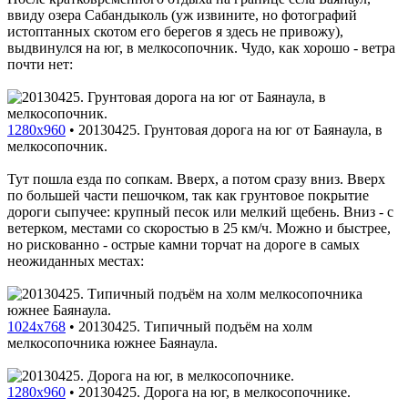
ввиду озера Сабандыколь (уж извините, но фотографий
истоптанных скотом его берегов я здесь не привожу),
выдвинулся на юг, в мелкосопочник. Чудо, как хорошо - ветра
почти нет:
1280x960
•
20130425. Грунтовая дорога на юг от Баянаула, в
мелкосопочник.
Тут пошла езда по сопкам. Вверх, а потом сразу вниз. Вверх
по большей части пешочком, так как грунтовое покрытие
дороги сыпучее: крупный песок или мелкий щебень. Вниз - с
ветерком, местами со скоростью в 25 км/ч. Можно и быстрее,
но рискованно - острые камни торчат на дороге в самых
неожиданных местах:
1024x768
•
20130425. Типичный подъём на холм
мелкосопочника южнее Баянаула.
1280x960
•
20130425. Дорога на юг, в мелкосопочнике.