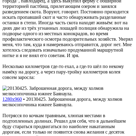
города", павлодарец, а здесь выкупил ферму с обширной
территорией пастбищ, прилегающим озером и занялся
разведением скота. Воруют, говорит. Постоянно приходится
искать пропавший скот и часто обнаруживать разделанные
останки в степи. Иногда часть скота находят живьём: вот на
днях две из трёх угнанных лошадей полиция обнаружила на
подворье одного из местных конокрадов, во время
профилактического осмотра подозрительных хозяйств. Уверял
меня, что там, куда я намереваюсь отправится, дорог нет. Мне
хотелось следовать изначально продуманной маршрутной
нитке и я не внял его советам. И зря.
Несколько километров где-то ехал, а где-то шёл по некому
намёку на дорогу, а через пару-тройку километров колея
совсем заросла:
1280x960
•
20130425. Заброшенная дорога, между холмов
мелкосопочника южнее Баянаула.
Потрясся по кочкам травяным, хлюпая местами в
подтопленных долинах. Решил для себя, что в дальнейшем
буду стараться продвигаться по наиболее накатанным
дорогам, если только не появится снова желания с десяток