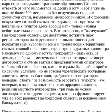
парк странное административное образование. Стоило
отъехать от него километров на десять к югу, и вот я уже на
высоте более 500 метров, но без вспученных скал, а в
холмистой степи, называемой мелкосопочником. И с хорошим
покрытием сотовой связью, что характерно - при том, что
населённых пунктов здесь вообще нет - только чабаны
небогатые стада свои гоняют. Вот интересно, в "жемчужине"
Павлодарской области, где достаточно воткнуть пару
ретрансляторов на окружающих возвышенностях для
покрытия всей курортной зоны и прилегающих территорий
связью, таковой нет, а здесь, где на три квадратных километра
максимум по одному пастуху приходится - связь есть. Я
думаю, проблема в местечковых властях, которые не могут
договорится о сумме взятки с представителями операторов
мобильной сотовой связи, которые и рады бы в район прийти
со своими услугами, но не готовы удовлетворять абсурдные
аппетиты местных бастыков, требующих от операторов
большие "откаты" за возможность работать в "курорте" (уж
поверьте, я на своём опыте испытал иррациональность
решений местного руководства - три года не можем
договорится о внедрении сервиса, которых функционирует
уже во всех районах Павлодарской области, за исключением
Баянаульского).
После кратковременного отдыха на границе села Баянаул,