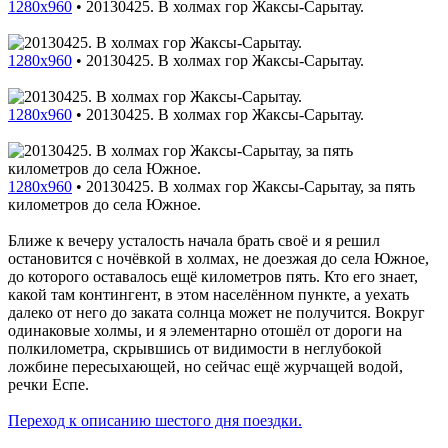
1280x960
•
20130425. В холмах гор Жаксы-Сарытау.
1280x960
•
20130425. В холмах гор Жаксы-Сарытау.
1280x960
•
20130425. В холмах гор Жаксы-Сарытау.
1280x960
•
20130425. В холмах гор Жаксы-Сарытау, за пять
километров до села Южное.
Ближе к вечеру усталость начала брать своё и я решил
остановится с ночёвкой в холмах, не доезжая до села Южное,
до которого оставалось ещё километров пять. Кто его знает,
какой там контингент, в этом населённом пункте, а уехать
далеко от него до заката солнца может не получится. Вокруг
одинаковые холмы, и я элементарно отошёл от дороги на
полкилометра, скрывшись от видимости в неглубокой
ложбине пересыхающей, но сейчас ещё журчащей водой,
речки Еспе.
Переход к описанию шестого дня поездки.