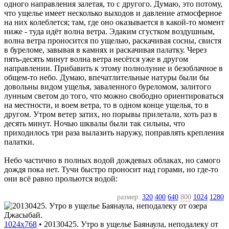
одного направления залетая, то с другого. Думаю, это потому,
что ущелье имеет несколько выходов и давление атмосферное
на них колеблется; там, где оно оказывается в какой-то момент
ниже - туда идёт волна ветра. Эдаким сгустком воздушным,
волна ветра проносится по ущелью, раскачивая сосны, свистя
в буреломе, завывая в камнях и раскачивая палатку. Через
пять-десять минут волна ветра несётся уже в другом
направлении. Прибавить к этому полнолуние и безоблачное в
общем-то небо. Думаю, впечатлительные натуры были бы
довольны видом ущелья, заваленного буреломом, залитого
лунным светом до того, что можно свободно ориентироваться
на местности, и воем ветра, то в одном конце ущелья, то в
другом. Утром ветер затих, но порывы прилетали, хоть раз в
десять минут. Ночью шквалы были так сильны, что
приходилось три раза вылазить наружу, поправлять крепления
палатки.
Небо частично в полных водой дождевых облаках, но самого
дождя пока нет. Тучи быстро проносит над горами, но где-то
они всё равно прольются водой:
размер:
320
400
640
800
1024
1280
1024x768
•
20130425. Утро в ущелье Баянаула, неподалеку от