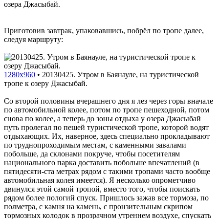
озера Джасыбай.
Приготовив завтрак, упаковавшись, побрёл по тропе далее,
следуя маршруту:
1280x960
•
20130425. Утром в Баянауле, на туристической
тропе к озеру Джасыбай.
Со второй половины вчерашнего дня я лез через горы вначале
по автомобильной колее, потом по тропе пешеходной, потом
снова по колее, а теперь до зоны отдыха у озера Джасыбай
путь пролегал по пешей туристической тропе, которой водят
отдыхающих. Их, наверное, здесь специально прокладывают
по труднопроходимым местам, с каменными завалами
побольше, да склонами покруче, чтобы посетителям
национального парка доставить побольше впечатлений (в
пятидесяти-ста метрах рядом с такими тропами часто вообще
автомобильная колея имеется). Я несколько опрометчиво
двинулся этой самой тропой, вместо того, чтобы поискать
рядом более пологий спуск. Пришлось зажав все тормоза, по
полметра, с камня на камень, с пронзительным скрипом
тормозных колодок в прозрачном утреннем воздухе, спускать