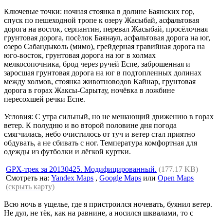
Ключевые точки: ночная стоянка в долине Баянских гор,
спуск по пешеходной тропе к озеру Жасыбай, асфальтовая
дорога на восток, серпантин, перевал Жасыбай, просёлочная
грунтовая дорога, посёлок Баянаул, асфальтовая дорога на юг,
озеро Сабандыколь (мимо), грейдерная гравийная дорога на
юго-восток, грунтовая дорога на юг в холмах
мелкосопочника, брод через ручей Еспе, заброшенная и
заросшая грунтовая дорога на юг в подтопленных долинах
между холмов, стоянка животноводов Кайнар, грунтовая
дорога в горах Жаксы-Сарытау, ночёвка в ложбине
пересохшей речки Еспе.
Условия: С утра сильный, но не мешающий движению в горах
ветер. К полудню и во второй половине дня погода
смягчилась, небо очистилось от туч и ветер стал приятно
обдувать, а не сбивать с ног. Температура комфортная для
одежды из футболки и лёгкой куртки.
GPX-трек за 20130425. Модифицированный.
(177.17 KB)
Смотреть на:
Yandex Maps
,
Google Maps
или
Open Maps
(скрыть карту)
Всю ночь в ущелье, где я пристроился ночевать, буянил ветер.
Не дул, не тёк, как на равнине, а носился шквалами, то с