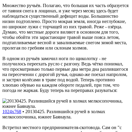
Множество ручьёв. Полагаю, что большая их часть образуется
от таяния снега в лощинах, и уже через месяц здесь будет
наблюдаться существенный дефицит воды. Большинство
низин подтоплено. Просто мокрая земля, иногда неглубокие,
но широкие лужи с торчащей из них травой. Реже - озёрца.
Думаю, что местные дороги виляют в основном для того,
чтобы обойти эти зарастающие травой выше пояса летом,
подтапливаемые весной и заваливаемые снегом зимой места,
пролегая по гребням или склонам холмов.
В одном из ручьёв замочил ноги по щиколотку - не
получилось переехать русло с разгону. Ведь чётко понимал,
что просматриваю только первые два метра дна разлившегося
на пересечении с дорогой ручья, однако-же поехал напролом,
и застрял колёсами в траве под водой. Теперь противно
хлюпаю обувью на каждом обороте педалей, при том, что
погода не жаркая. Буду теперь на переправах разуваться:
1024x768
•
20130425. Разлившийся ручей в холмах
мелкосопочника, южнее Баянаула.
Встретил местного предпринимателя-скотовода. Сам он "с