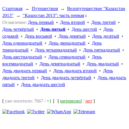
Стартовая
→
Путешествия
→
Велопутешествие "Казахстан
2013"
→
"Казахстан 2013": часть первая
:
Оглавление:
День первый
•
День второй
•
День третий
•
День четвёртый
•
День пятый
•
День шестой
•
День
седьмой
•
День восьмой
•
День девятый
•
День десятый
•
День одиннадцатый
•
День двенадцатый
•
День
тринадцатый
•
День четырнадцатый
•
День пятнадцатый
•
День шестнадцатый
•
День семнадцатый
•
День
восемнадцатый
•
День девятнадцатый
•
День двадцатый
•
День двадцать первый
•
День двадцать второй
•
День
двадцать третий
•
День двадцать четвёртый
•
День двадцать
пятый
•
День двадцать шестой
[
уже посетило: 7667 /
+1
]
[
интересно!
/
нет
]