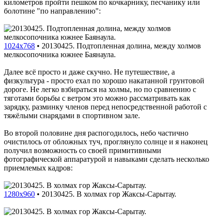
километров пройти пешком по кочкарнику, песчанику или
болотине "по направлению":
1024x768
•
20130425. Подтопленная долина, между холмов
мелкосопочника южнее Баянаула.
Далее всё просто и даже скучно. Не путешествие, а
физкультура - просто ехал по хорошо накатанной грунтовой
дороге. Не легко взбираться на холмы, но по сравнению с
тяготами борьбы с ветром это можно рассматривать как
зарядку, разминку членов перед непосредственной работой с
тяжёлыми снарядами в спортивном зале.
Во второй половине дня распогодилось, небо частично
очистилось от обложных туч, проглянуло солнце и я наконец
получил возможность со своей примитивными
фотографической аппаратурой и навыками сделать несколько
приемлемых кадров:
1280x960
•
20130425. В холмах гор Жаксы-Сарытау.