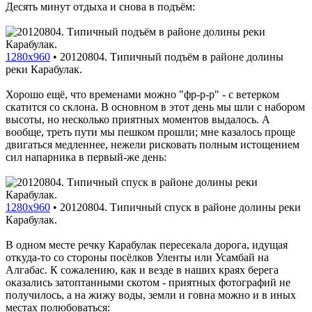
Десять минут отдыха и снова в подъём:
1280x960
•
20120804. Типичный подъём в районе долины
реки Карабулак.
Хорошо ещё, что временами можно "фр-р-р" - с ветерком
скатится со склона. В основном в этот день мы шли с набором
высоты, но несколько приятных моментов выдалось. А
вообще, треть пути мы пешком прошли; мне казалось проще
двигаться медленнее, нежели рисковать полным истощением
сил напарника в первый-же день:
1280x960
•
20120804. Типичный спуск в районе долины реки
Карабулак.
В одном месте речку Карабулак пересекала дорога, идущая
откуда-то со стороны посёлков Уленты или Усамбай на
Алгабас. К сожалению, как и везде в наших краях берега
оказались затоптанными скотом - приятных фотографий не
получилось, а на жижу воды, земли и говна можно и в иных
местах полюбоваться: