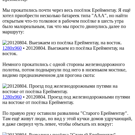
Мы прокатились почти через весь посёлок Ерейментау. Я ещё
хотел приобрести несколько батареек типа "ААА", но найти
открытым что-то толковое в рабочем посёлке в шесть утра
было малореальным, так что мы просто двинулись далее по
маршруту:
1280x960
•
20120804. Выезжаем из посёлка Ерейментау, на
восток.
Немного прокатились с одной стороны железнодорожного
полотна, потом поднырнули под него в низеньком мостике,
видимо предназначенном для прогона скота:
1280x960
•
20120804. Проезд под железнодорожными путями
на востоке от посёлка Ерейментау.
По правую руку оставили развалины "Старого Ерейментау".
Там ещё живут люди, но вид у этой кучки домов удручающий,
я даже свернул чуть левее, чтобы объехать их вокруг: