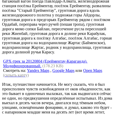
багажный вагон поезда Павлодар-Алмата, железнодорожная
станция посёлка Ерейментау, посёлок Ерейментау, развалины
посёлка "Старый Ерейментау", грунтовая дорога вдоль
железнодорожного полотна у подножья горы Айдорлы,
грунтовая дорога в предгорьях Ерейментау рядом с посёлком
Ордабай, переправа через ручей (пешая тропа), грунтовая
дорога мимо сопки Байлан, пересечение русла пересохшей
реки Жиенбай, грунтовая дорога в долине реки Карабулак,
грунтовая дорога к посёлку Алгабас, посёлок Алгабас, горная
грунтовая дорога на водохранилище Жартас (Байменское),
водохранилище Жартас, родник у водохранилища, грунтовая
дорога долиной ручья Карасу.
GPX-трек за 20120804 (Ерейментау-Караганда).
Модифицированный.
(178.23 KB)
Смотреть на:
Yandex Maps
,
Google Maps
или
Open Maps
(скрыть карту)
Итак, путешествие начинается. Не могу сказать, что я был
преисполнен чувств освобождения от оков обыденности, как
это бывает в одиночных вылазках, так как выдвигался сейчас
не один, но предвкушения определённые испытывал. Из дома
выехал в десять часов вечера, двигался под тёмным небом,
улицами, освещёнными фонарями, и думал, каково это будет -
с напарником младше меня на десять лет (вот время летит,