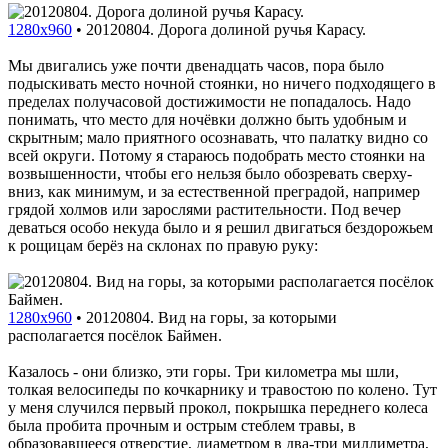
1280x960
•
20120804. Дорога долиной ручья Карасу.
Мы двигались уже почти двенадцать часов, пора было
подыскивать место ночной стоянки, но ничего подходящего в
пределах получасовой достижимости не попадалось. Надо
понимать, что место для ночёвки должно быть удобным и
скрытным; мало приятного осознавать, что палатку видно со
всей округи. Потому я стараюсь подобрать место стоянки на
возвышенности, чтобы его нельзя было обозревать сверху-
вниз, как минимум, и за естественной преградой, например
грядой холмов или зарослями растительности. Под вечер
деваться особо некуда было и я решил двигаться бездорожьем
к рощицам берёз на склонах по правую руку:
1280x960
•
20120804. Вид на горы, за которыми
располагается посёлок Баймен.
Казалось - они близко, эти горы. Три километра мы шли,
толкая велосипеды по кочкарнику и травостою по колено. Тут
у меня случился первый прокол, покрышка переднего колеса
была пробита прочным и острым стеблем травы, в
образовавшееся отверстие, диаметром в два-три миллиметра,