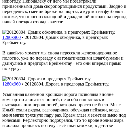
непогоду. Неподалеку от него мы позавтракали
припасёнными дома скоропортящимися продуктами. Заодно и
переоделись, сменив брюки на шорты, а куртки на футболки -
похоже, что прогноз холодной и дождливой погоды на период
нашей поездки откладывается:
1280x960
•
20120804. Домик обходчика, в предгорьях
Ерейментау.
В какой-то момент мы снова пересекли железнодорожное
полотно, уже по переезду с автоматическими шлагбаумами и
двинулись в предгорья Ерейментау - это они впереди прямо
по курсу:
1280x960
•
20120804. Дорога в предгорья Ерейментау.
Усыпанная каменной крошкой дорога позволяла вполне
комфортно двигаться по ней, не особо напрягаясь в
выглядывании неровностей, которых просто не было. Мы с
Ильёй ехали рядом, разговаривая, обсуждая пейзажи, когда
меня мягко тряхнуло пару раз. Краем глаза я заметил змею под
колёсами. Рефлекторно подобрался, что-то вроде волны жара
и холода прошлось по телу - всё таки книжки, в детстве