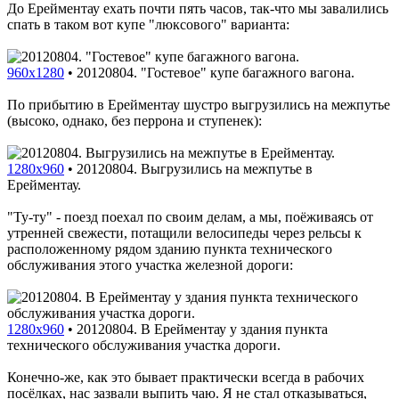
До Ерейментау ехать почти пять часов, так-что мы завалились
спать в таком вот купе "люксового" варианта:
960x1280
•
20120804. "Гостевое" купе багажного вагона.
По прибытию в Ерейментау шустро выгрузились на межпутье
(высоко, однако, без перрона и ступенек):
1280x960
•
20120804. Выгрузились на межпутье в
Ерейментау.
"Ту-ту" - поезд поехал по своим делам, а мы, поёживаясь от
утренней свежести, потащили велосипеды через рельсы к
расположенному рядом зданию пункта технического
обслуживания этого участка железной дороги:
1280x960
•
20120804. В Ерейментау у здания пункта
технического обслуживания участка дороги.
Конечно-же, как это бывает практически всегда в рабочих
посёлках, нас зазвали выпить чаю. Я не стал отказываться,