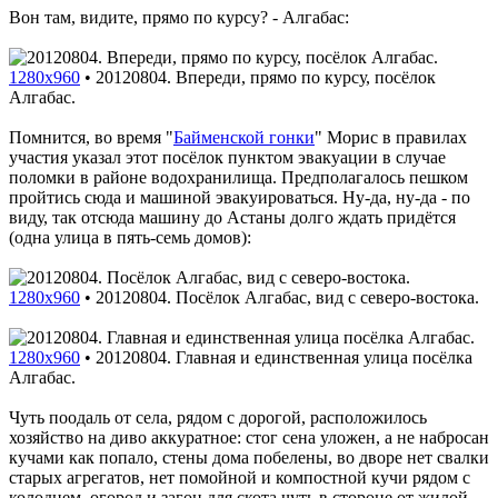
Вон там, видите, прямо по курсу? - Алгабас:
1280x960
•
20120804. Впереди, прямо по курсу, посёлок
Алгабас.
Помнится, во время "
Байменской гонки
" Морис в правилах
участия указал этот посёлок пунктом эвакуации в случае
поломки в районе водохранилища. Предполагалось пешком
пройтись сюда и машиной эвакуироваться. Ну-да, ну-да - по
виду, так отсюда машину до Астаны долго ждать придётся
(одна улица в пять-семь домов):
1280x960
•
20120804. Посёлок Алгабас, вид с северо-востока.
1280x960
•
20120804. Главная и единственная улица посёлка
Алгабас.
Чуть поодаль от села, рядом с дорогой, расположилось
хозяйство на диво аккуратное: стог сена уложен, а не набросан
кучами как попало, стены дома побелены, во дворе нет свалки
старых агрегатов, нет помойной и компостной кучи рядом с
колодцем, огород и загон для скота чуть в стороне от жилой