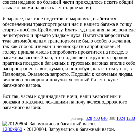
совсем недавно по большей части приходилось искать общий
язык с людьми на десять лет старше меня).
Я заранее, на этапе подготовки маршрута, озаботился
обеспечением транспортировки нас и нашего багажа в точку
старта - посёлок Ерейментау. Ехать туда три дня на велосипеде
неинтересно и чревато упадком духа. Пытаться заброситься
туда автомобильным транспортом не было особого желания,
так как способ изведан и неоднократно апробирован. В
голову пришла мысль попробовать прокатится на поезде, в
багажном вагоне. Знаю, что подальше от крупных городов
практика поездок в багажных и грузовых вагонах вполне себе
распространена - вот, думаю, и попробую, как с этим у нас, в
Павлодаре. Оказалось запросто. Подошёл к ключевым людям,
вежливо поговорил и получил условный билет в купе
багажного вагона.
Вот так, часам к одиннадцати ночи, наши велосипеды и
рюкзаки отказались лежащими на полу железнодорожного
багажного вагона:
размер:
320
400
640
800
1024
1280
1280x960
•
20120804. Загрузились в багажный вагон.