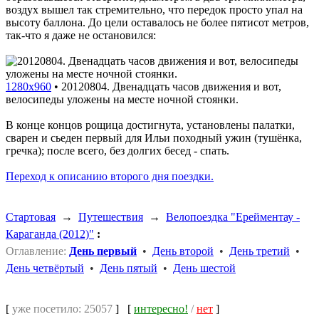
воздух вышел так стремительно, что передок просто упал на
высоту баллона. До цели оставалось не более пятисот метров,
так-что я даже не остановился:
1280x960
•
20120804. Двенадцать часов движения и вот,
велосипеды уложены на месте ночной стоянки.
В конце концов рощица достигнута, установлены палатки,
сварен и сьеден первый для Ильи походный ужин (тушёнка,
гречка); после всего, без долгих бесед - спать.
Переход к описанию второго дня поездки.
Стартовая
→
Путешествия
→
Велопоездка "Ерейментау -
Караганда (2012)"
:
Оглавление:
День первый
•
День второй
•
День третий
•
День четвёртый
•
День пятый
•
День шестой
[
уже посетило: 25057
]
[
интересно!
/
нет
]