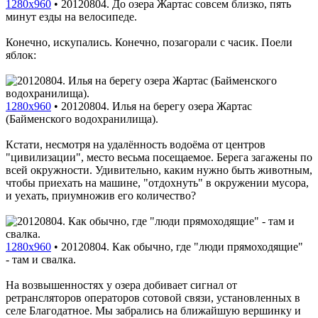
1280x960
•
20120804. До озера Жартас совсем близко, пять
минут езды на велосипеде.
Конечно, искупались. Конечно, позагорали с часик. Поели
яблок:
1280x960
•
20120804. Илья на берегу озера Жартас
(Байменского водохранилища).
Кстати, несмотря на удалённость водоёма от центров
"цивилизации", место весьма посещаемое. Берега загажены по
всей окружности. Удивительно, каким нужно быть животным,
чтобы приехать на машине, "отдохнуть" в окружении мусора,
и уехать, приумножив его количество?
1280x960
•
20120804. Как обычно, где "люди прямоходящие"
- там и свалка.
На возвышенностях у озера добивает сигнал от
ретрансляторов операторов сотовой связи, установленных в
селе Благодатное. Мы забрались на ближайшую вершинку и