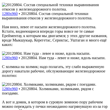
1280x960
•
20120804. Состав специальной техники
выравнивания откосов у железнодорожного полотна.
Нам вниз, левее от насыпи железнодорожного полотна.
Кстати, виднеющиеся впереди горы вовсе не те самые
Ерейментау, к которым мы двигаемся; у этих другие названия,
вроде Мыкшукыр, Керегетас, Сериктас, Уштаган и много ещё
каких:
1280x960
•
20120804. Нам туда - левее и ниже, вдоль насыпи.
С холмика на холмик; надо полагать, эту слабо выраженную
дорогу накатали рабочие, обслуживающие железнодорожное
полотно:
1280x960
•
20120804. Холмиками, холмиками, рядом с
поездами.
А вот и домик, в котором в суровую зимнюю пору рабочим
можно переждать у печки неожиданно нагрянувшую из-за гор