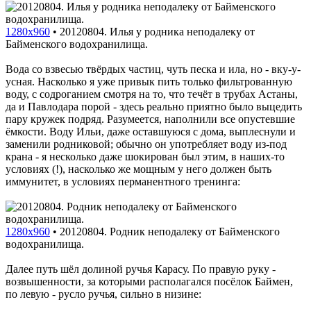
1280x960
•
20120804. Илья у родника неподалеку от
Байменского водохранилища.
Вода со взвесью твёрдых частиц, чуть песка и ила, но - вку-у-
усная. Насколько я уже привык пить только фильтрованную
воду, с содроганием смотря на то, что течёт в трубах Астаны,
да и Павлодара порой - здесь реально приятно было выцедить
пару кружек подряд. Разумеется, наполнили все опустевшие
ёмкости. Воду Ильи, даже оставшуюся с дома, выплеснули и
заменили родниковой; обычно он употребляет воду из-под
крана - я несколько даже шокирован был этим, в наших-то
условиях (!), насколько же мощным у него должен быть
иммунитет, в условиях перманентного тренинга:
1280x960
•
20120804. Родник неподалеку от Байменского
водохранилища.
Далее путь шёл долиной ручья Карасу. По правую руку -
возвышенности, за которыми располагался посёлок Баймен,
по левую - русло ручья, сильно в низине: