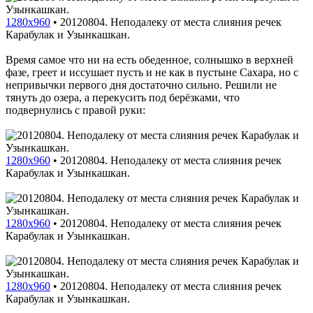
1280x960
•
20120804. Неподалеку от места слияния речек
Карабулак и Узынкашкан.
Время самое что ни на есть обеденное, солнышко в верхней
фазе, греет и иссушает пусть и не как в пустыне Сахара, но с
непривычки первого дня достаточно сильно. Решили не
тянуть до озера, а перекусить под берёзками, что
подвернулись с правой руки:
1280x960
•
20120804. Неподалеку от места слияния речек
Карабулак и Узынкашкан.
1280x960
•
20120804. Неподалеку от места слияния речек
Карабулак и Узынкашкан.
1280x960
•
20120804. Неподалеку от места слияния речек
Карабулак и Узынкашкан.