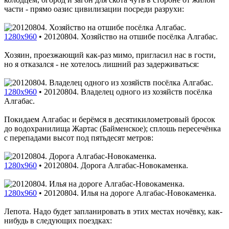
части - прямо оазис цивилизации посреди разрухи:
1280x960
•
20120804. Хозяйство на отшибе посёлка Алгабас.
Хозяин, проезжающий как-раз мимо, пригласил нас в гости,
но я отказался - не хотелось лишний раз задерживаться:
1280x960
•
20120804. Владелец одного из хозяйств посёлка
Алгабас.
Покидаем Алгабас и берёмся в десятикилометровый бросок
до водохранилища Жартас (Байменское); сплошь пересечёнка
с перепадами высот под пятьдесят метров:
1280x960
•
20120804. Дорога Алгабас-Новокаменка.
1280x960
•
20120804. Илья на дороге Алгабас-Новокаменка.
Лепота. Надо будет запланировать в этих местах ночёвку, как-
нибудь в следующих поездках: