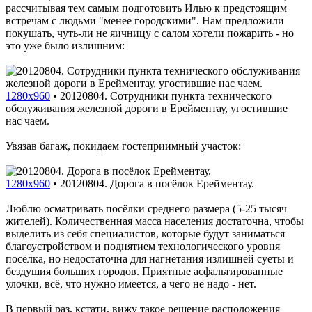
рассчитывая тем самым подготовить Илью к предстоящим
встречам с людьми "менее городскими". Нам предложили
покушать, чуть-ли не яичницу с салом хотели пожарить - но
это уже было излишним:
1280x960
•
20120804. Сотрудники пункта технического
обслуживания железной дороги в Ерейментау, угостившие
нас чаем.
Увязав багаж, покидаем гостеприимный участок:
1280x960
•
20120804. Дорога в посёлок Ерейментау.
Люблю осматривать посёлки среднего размера (5-25 тысяч
жителей). Количественная масса населения достаточна, чтобы
выделить из себя специалистов, которые будут заниматься
благоустройством и поднятием технологического уровня
посёлка, но недостаточна для нагнетания излишней суеты и
бездушия больших городов. Приятные асфальтированные
улочки, всё, что нужно имеется, а чего не надо - нет.
В первый раз, кстати, вижу такое решение расположения