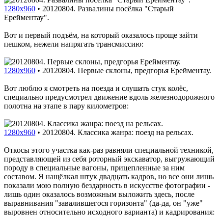
1280x960
•
20120804. Развалины посёлка "Старый
Ерейментау".
Вот и первый подъём, на который оказалось проще зайти
пешком, нежели напрягать трансмиссию:
1280x960
•
20120804. Первые склоны, предгорья Ерейментау.
Вот люблю я смотреть на поезда и слушать стук колёс,
специально предусмотрел движение вдоль железнодорожного
полотна на этапе в пару километров:
1280x960
•
20120804. Классика жанра: поезд на рельсах.
Откосы этого участка как-раз равняли специальной техникой,
представляющей из себя роторный экскаватор, выгружающий
породу в специальные вагоны, прицепленные за ним
составом. Я нащёлкал штук двадцать кадров, но все они лишь
показали мою полную бездарность в искусстве фотографии -
лишь один оказалось возможным выложить здесь, после
выравнивания "завалившегося горизонта" (да-да, он "уже"
выровнен относительно исходного варианта) и кадрирования: