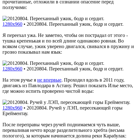
прочитанные, отложили в сознании опасение перед
ползучими:
1280x960
•
20120804. Перееханный ужик, бодр и сердит.
Я переехал ужа. Не заметно, чтобы он пострадал от этого -
тушка крепенькая и по всей длине одинаково ровная. Во
всяком случае, ужик уверено двигался, свивался в пружину и
грозно показывал нам язык:
1280x960
•
20120804. Перееханный ужик, бодр и сердит.
На этом ручье я
не впервые
. Проходил вдоль в 2011 году,
двигаясь из Павлодара в Астану. Решил показать Илье место,
где можно испить проверено чистой воды:
1280x960
•
20120804. Ручей у ЛЭП, пересекающей горы
Ерейментау.
После переправы через ручей поднимаемся чуть выше,
переваливая нечто вроде разделительного хребта (весьма
пологого), за которым начинается долина реки Карабулак: