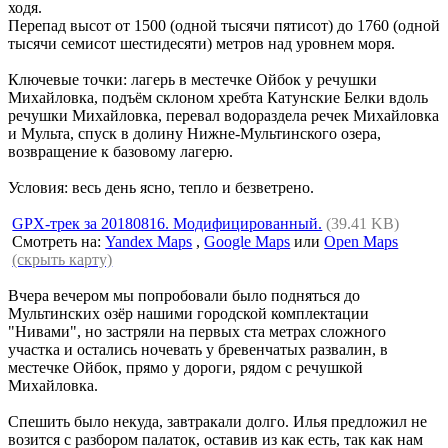
ходя.
Перепад высот от 1500 (одной тысячи пятисот) до 1760 (одной
тысячи семисот шестидесяти) метров над уровнем моря.
Ключевые точки: лагерь в местечке Ойбок у речушки
Михайловка, подъём склоном хребта Катунские Белки вдоль
речушки Михайловка, перевал водораздела речек Михайловка
и Мульта, спуск в долину Нижне-Мультинского озера,
возвращение к базовому лагерю.
Условия: весь день ясно, тепло и безветрено.
GPX-трек за 20180816. Модифицированный.
(39.41 KB)
Смотреть на:
Yandex Maps
,
Google Maps
или
Open Maps
(скрыть карту)
Вчера вечером мы попробовали было подняться до
Мультинских озёр нашими городской комплектации
"Нивами", но застряли на первых ста метрах сложного
участка и остались ночевать у бревенчатых развалин, в
местечке Ойбок, прямо у дороги, рядом с речушкой
Михайловка.
Спешить было некуда, завтракали долго. Илья предложил не
возится с разбором палаток, оставив из как есть, так как нам