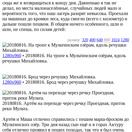
сюда же и возвращаться к концу дня. Давненько я так не
делал, но места малонаселённые, случайных людей мало и
вероятность того, что наш лагерь разорят невысока. Проехали
на машинах до кромки леса, куда смогли (всего с километр) и
дальше пошли пешком. В общем ничего особенного, шли и
шли, не спеша, по силам детей:
размер:
320
400
640
800
1024
1280
1280x960
•
20180816. На тропе к Мультинским озёрам, вдоль
речушки Михайловка.
1280x960
•
20180816. Брод через речушку Михайловка.
20180816. Артём на переходе через речку Проездная, приток
реки Мульта.
Артём и Маша отлично справились с пешим марш-броском до
Мультинских озёр. Три дня назад сын ещё и в горах Актуру
себя отлично проявил в пеших походах, так что я был очень