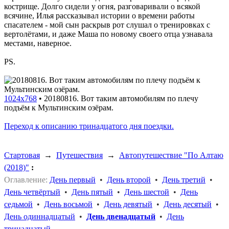
кострище. Долго сидели у огня, разговаривали о всякой
всячине, Илья рассказывал истории о времени работы
спасателем - мой сын раскрыв рот слушал о тренировках с
вертолётами, и даже Маша по новому своего отца узнавала
местами, наверное.
PS.
1024x768
•
20180816. Вот таким автомобилям по плечу
подъём к Мультинским озёрам.
Переход к описанию тринадцатого дня поездки.
Стартовая
→
Путешествия
→
Автопутешествие "По Алтаю
(2018)"
:
Оглавление:
День первый
•
День второй
•
День третий
•
День четвёртый
•
День пятый
•
День шестой
•
День
седьмой
•
День восьмой
•
День девятый
•
День десятый
•
День одиннадцатый
•
День двенадцатый
•
День
тринадцатый