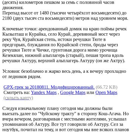
(десять) километров пешком за семь с половиной часов
движения.
Перепад высот от 1480 (тысячи четырёхсот восьмидесяти) до
2180 (двух тысяч ста восьмидесяти) метров над уровнем моря.
Ключевые точки: арендованный домик на краю поймы речек
Кызылташ и Курайка, село Курай, деревянный мост через
реку Чуя, Курайская степь, истоки речушки Тюте в
предгорьях, блуждания по Курайской степи, броды через
речушки Тюте и Чичке, грунтовая дорога мимо урочища
Кезекялан, нижний альплагерь (старый), пешая тропа вдоль
речушки Актуру, верхний альплагерь Актуру (он же Актру).
Условия: безоблачно и жарко весь день, а к вечеру прохладно
от ледников рядом.
GPX-трек за 20180811. Модифицированный.
(66.72 KB)
Смотреть на:
Yandex Maps
,
Google Maps
или
Open Maps
(скрыть карту)
Следуя изначальному плану сегодня мы должны были
выехать далее по "Чуйскому тракту" в сторону Кош-Агача. Но
вчера вечером, разговаривая с местными жителями, услышал
упоминания об Актуру. Все тут говорили об Актуру. Сел за
ноутбук, почитал на тему, и вот сегодня мы вне всяких планов