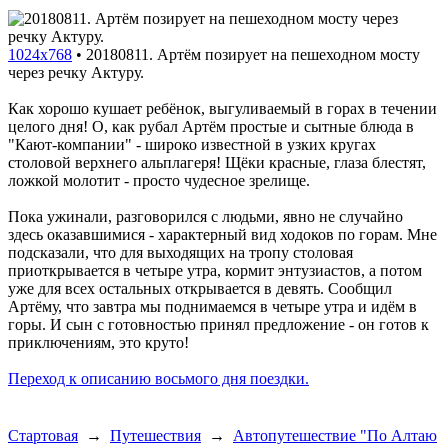
1024x768
•
20180811. Артём позирует на пешеходном мосту
через речку Актуру.
Как хорошо кушает ребёнок, выгуливаемый в горах в течении
целого дня! О, как рубал Артём простые и сытные блюда в
"Кают-компании" - широко известной в узких кругах
столовой верхнего альплагеря! Щёки красные, глаза блестят,
ложкой молотит - просто чудесное зрелище.
Пока ужинали, разговорился с людьми, явно не случайно
здесь оказавшимися - характерный вид ходоков по горам. Мне
подсказали, что для выходящих на тропу столовая
приоткрывается в четыре утра, кормит энтузиастов, а потом
уже для всех остальных открывается в девять. Сообщил
Артёму, что завтра мы поднимаемся в четыре утра и идём в
горы. И сын с готовностью принял предложение - он готов к
приключениям, это круто!
Переход к описанию восьмого дня поездки.
Стартовая
→
Путешествия
→
Автопутешествие "По Алтаю