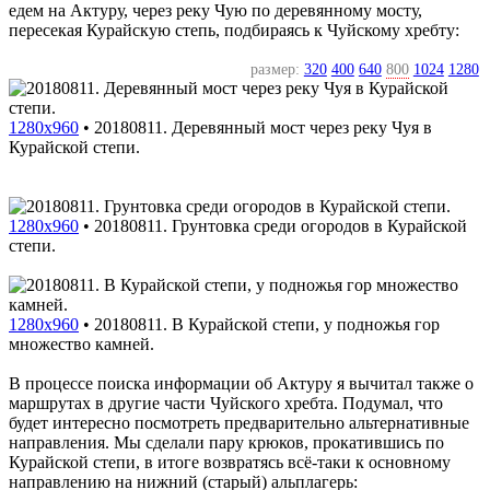
едем на Актуру, через реку Чую по деревянному мосту,
пересекая Курайскую степь, подбираясь к Чуйскому хребту:
размер:
320
400
640
800
1024
1280
1280x960
•
20180811. Деревянный мост через реку Чуя в
Курайской степи.
1280x960
•
20180811. Грунтовка среди огородов в Курайской
степи.
1280x960
•
20180811. В Курайской степи, у подножья гор
множество камней.
В процессе поиска информации об Актуру я вычитал также о
маршрутах в другие части Чуйского хребта. Подумал, что
будет интересно посмотреть предварительно альтернативные
направления. Мы сделали пару крюков, прокатившись по
Курайской степи, в итоге возвратясь всё-таки к основному
направлению на нижний (старый) альплагерь: