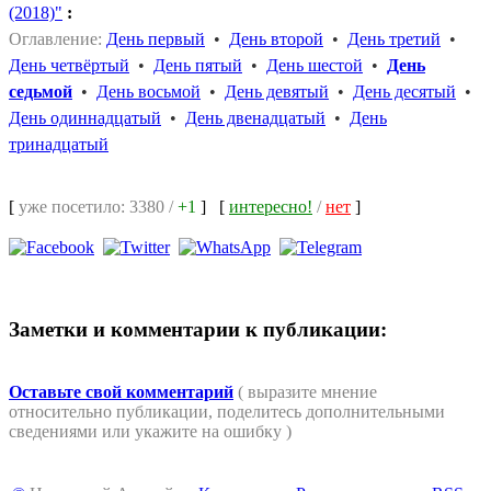
(2018)"
:
Оглавление:
День первый
•
День второй
•
День третий
•
День четвёртый
•
День пятый
•
День шестой
•
День
седьмой
•
День восьмой
•
День девятый
•
День десятый
•
День одиннадцатый
•
День двенадцатый
•
День
тринадцатый
[
уже посетило: 3380 /
+1
]
[
интересно!
/
нет
]
Заметки и комментарии к публикации:
Оставьте свой комментарий
( выразите мнение
относительно публикации, поделитесь дополнительными
сведениями или укажите на ошибку )