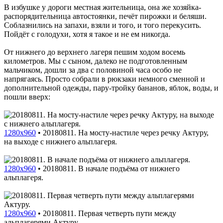
В избушке у дороги местная жительница, она же хозяйка-
распорядительница автостоянки, печёт пирожки и беляши.
Соблазнились на запахи, взяли и того, и того перекусить.
Пойдёт с голодухи, хотя я такое и не ем никогда.
От нижнего до верхнего лагеря пешим ходом восемь
километров. Мы с сыном, далеко не подготовленным
мальчиком, дошли за два с половиной часа особо не
напрягаясь. Просто собрали в рюкзаки немного сменной и
дополнительной одежды, пару-тройку бананов, яблок, воды, и
пошли вверх:
1280x960
•
20180811. На мосту-настиле через речку Актуру,
на выходе с нижнего альплагеря.
1280x960
•
20180811. В начале подъёма от нижнего
альплагеря.
1280x960
•
20180811. Первая четверть пути между
альплагерями Актуру.