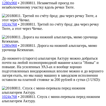
1280x960
•
20180811. Незаметный проезд по
незаболоченному участку вдоль речки Тюте.
1024x768
•
20180811. Третий по счёту брод: два через речку
Тюте, а этот через Чичке.
1280x960
•
20180811. Дорога на нижний альплагерь, мимо
урочища Кезекялан.
До нижнего (старого) альплагеря Актуру можно добраться
почти на любой полноприводной машине класса "Нивы" и
повыше. На усиленных УАЗ-ах и вообще хорошо
подготовленных внедорожниках вполне можно и до верхнего
лагеря ехать, но мы нашу машину в заводском исполнении
оставили на платной стоянке за 200 рублей в сутки (3 USD):
1024x768
•
20180811. Спуск с мини-перевала перед нижним
альплагерем Актуру.