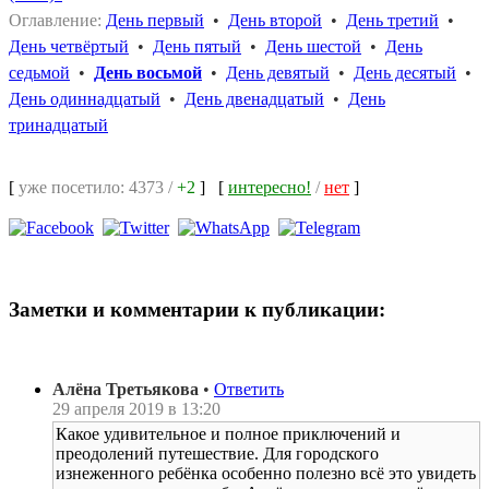
Оглавление:
День первый
•
День второй
•
День третий
•
День четвёртый
•
День пятый
•
День шестой
•
День
седьмой
•
День восьмой
•
День девятый
•
День десятый
•
День одиннадцатый
•
День двенадцатый
•
День
тринадцатый
[
уже посетило: 4373 /
+2
]
[
интересно!
/
нет
]
Заметки и комментарии к публикации:
Алёна Третьякова
•
Ответить
29 апреля 2019 в 13:20
Какое удивительное и полное приключений и
преодолений путешествие. Для городского
изнеженного ребёнка особенно полезно всё это увидеть