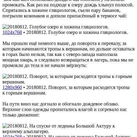
промокать. Как раз на подходе к озеру дождь хлынул полосой.
Спрятались в хижине гляциологов, съели пару бананов,
погрызли козинаков и допили припасённый в термосе чай:
1024x768
•
20180812. Голубое озеро и хижина гляциологов.
Мы прошли ещё немного выше, до поворота к перевалу, за
которым начинаются тропы к вершинам, но дольше оставаться
в горах было нельзя, так как с северо-запада наползала
мощная хмарь, и следовало возвращаться в лагерь, пока мы не
промокли до тела и не начали мёрзнуть:
1280x960
•
20180812. Поворот, за которым расходятся тропы
к горным вершинам.
На пути вниз нас догнало и обогнало дождевое облако.
Верхние слои одежды пропитались влагой и согревало нас
только движение:
1024x768
•
20180812. На спуске от ледника Большой Актуру