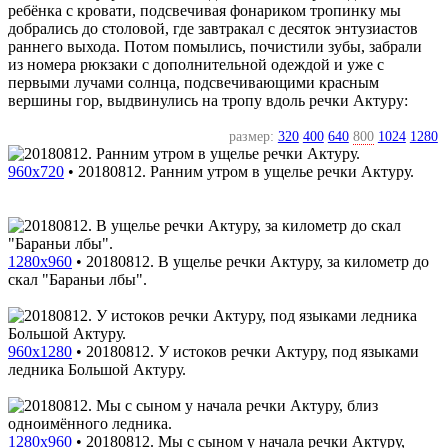
ребёнка с кровати, подсвечивая фонариком тропинку мы
добрались до столовой, где завтракал с десяток энтузиастов
раннего выхода. Потом помылись, почистили зубы, забрали
из номера рюкзаки с дополнительной одеждой и уже с
первыми лучами солнца, подсвечивающими красным
вершины гор, выдвинулись на тропу вдоль речки Актуру:
размер:
320
400
640
800
1024
1280
960x720
•
20180812. Ранним утром в ущелье речки Актуру.
1280x960
•
20180812. В ущелье речки Актуру, за километр до
скал "Бараньи лбы".
960x1280
•
20180812. У истоков речки Актуру, под языками
ледника Большой Актуру.
1280x960
•
20180812. Мы с сыном у начала речки Актуру,