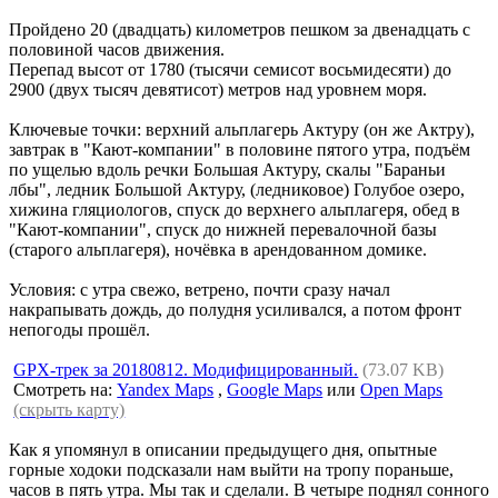
Пройдено 20 (двадцать) километров пешком за двенадцать с
половиной часов движения.
Перепад высот от 1780 (тысячи семисот восьмидесяти) до
2900 (двух тысяч девятисот) метров над уровнем моря.
Ключевые точки: верхний альплагерь Актуру (он же Актру),
завтрак в "Кают-компании" в половине пятого утра, подъём
по ущелью вдоль речки Большая Актуру, скалы "Бараньи
лбы", ледник Большой Актуру, (ледниковое) Голубое озеро,
хижина гляциологов, спуск до верхнего альплагеря, обед в
"Кают-компании", спуск до нижней перевалочной базы
(старого альплагеря), ночёвка в арендованном домике.
Условия: с утра свежо, ветрено, почти сразу начал
накрапывать дождь, до полудня усиливался, а потом фронт
непогоды прошёл.
GPX-трек за 20180812. Модифицированный.
(73.07 KB)
Смотреть на:
Yandex Maps
,
Google Maps
или
Open Maps
(скрыть карту)
Как я упомянул в описании предыдущего дня, опытные
горные ходоки подсказали нам выйти на тропу пораньше,
часов в пять утра. Мы так и сделали. В четыре поднял сонного