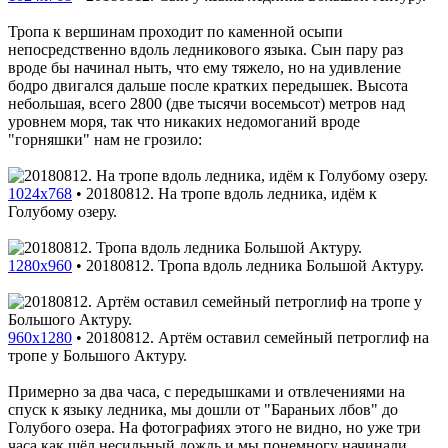
Тропа к вершинам проходит по каменной осыпи
непосредственно вдоль ледникового языка. Сын пару раз
вроде бы начинал ныть, что ему тяжело, но на удивление
бодро двигался дальше после кратких передышек. Высота
небольшая, всего 2800 (две тысячи восемьсот) метров над
уровнем моря, так что никаких недомоганий вроде
"горняшки" нам не грозило:
1024x768
•
20180812. На тропе вдоль ледника, идём к
Голубому озеру.
1280x960
•
20180812. Тропа вдоль ледника Большой Актуру.
960x1280
•
20180812. Артём оставил семейный петроглиф на
тропе у Большого Актуру.
Примерно за два часа, с передышками и отвлечениями на
спуск к языку ледника, мы дошли от "Бараньих лбов" до
Голубого озера. На фотографиях этого не видно, но уже три
часа как шёл несильный дождь и мы понемногу начинали