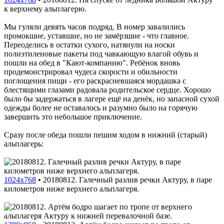
к верхнему альплагерю.
Мы гуляли девять часов подряд. В номер завалились
промокшие, уставшие, но не замёрзшие - что главное.
Переоделись в остатки сухого, натянули на носки
полиэтиленовые пакеты под чавкающую влагой обувь и
пошли на обед в "Кают-компанию". Ребёнок вновь
продемонстрировал чудеса скорости и обильности
поглощения пищи - его раскрасневшаяся мордашка с
блестящими глазами радовала родительское сердце. Хорошо
было бы задержаться в лагере ещё на денёк, но запасной сухой
одежды более не оставалось и разумно было на горячую
завершить это небольшое приключение.
Сразу после обеда пошли пешим ходом в нижний (старый)
альплагерь:
1024x768
•
20180812. Галечный разлив речки Актуру, в паре
километров ниже верхнего альплагеря.