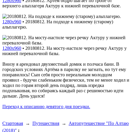
1280x960
•
20180812. Артём бодро шагает по тропе от
верхнего альплагеря Актуру к нижней перевалочной базе.
1280x960
•
20180812. На подходе к нижнему (старому)
альплагерю.
1280x960
•
20180812. На мосту-настиле через речку Актуру у
нижней перевалочной базы.
Внизу я арендовал двухместный домик и полчаса бани. В
городских условиях Артёма в парилку не загнать, но тут ему
понравилось! Сын себя просто нереальным молодцом
проявил - будучи слабеньким физически, тем не менее ходил и
ходил по горам второй день подряд, лишь изредка
подхныкивая, но собираясь каждый раз с решимостью идти
дальше. День удался!
Переход к описанию девятого дня поездки.
Стартовая
→
Путешествия
→
Автопутешествие "По Алтаю
(2018)"
: