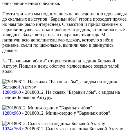
близ одноимённого ледника.
Почти три часа мы поднимались непосредственно вдоль воды
до скальных выступов "Бараньи лбы" (тропа проходит прямее,
но нам так было интереснее). С высотой и приближением к
горловине ущелья, за которой лежал ледник, становилось всё
холоднее. Задул ветер, начал накрапывать дождь. Мы
натянули всю дополнительную одежду, которую я нёс в
рюкзаке, съели по шоколадке, выпили чаю и двинулись
дальше.
За "Бараньими лбами" открылся вид на ледник Большой
Актуру. Пошли к нему, обогнув малюсенькое озерцо талой
воды:
1280x960
•
20180812. На скалах "Бараньи лбы", с видом на
ледник Большой Актуру.
1280x960
•
20180812. Мини-озерцо у "Бараньих лбов".
1024x768
•
20180812. Сын у языка ледника Большой Актуру.