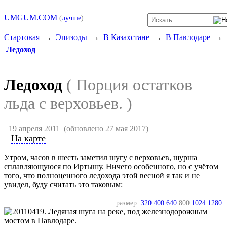
UMGUM.COM
(
лучше
)
Стартовая
→
Эпизоды
→
В Казахстане
→
В Павлодаре
→
Ледоход
Ледоход
( Порция остатков
льда с верховьев. )
19 апреля 2011
(обновлено 27 мая 2017)
На карте
Утром, часов в шесть заметил шугу с верховьев, шурша
сплавляющуюся по Иртышу. Ничего особенного, но с учётом
того, что полноценного ледохода этой весной я так и не
увидел, буду считать это таковым:
размер:
320
400
640
800
1024
1280