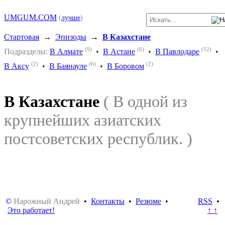
UMGUM.COM
(
лучше
)
Стартовая
→
Эпизоды
→
В Казахстане
(9)
(6)
(52)
Подразделы:
В Алмате
•
В Астане
•
В Павлодаре
•
(2)
(6)
(2)
В Аксу
•
В Баянауле
•
В Боровом
В Казахстане
( В одной из
крупнейших азиатских
постсоветских республик. )
©
Нарожный Андрей
•
Контакты
•
Резюме
•
RSS
•
Это работает!
↑ ↑