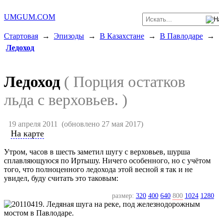
UMGUM.COM
Стартовая
→
Эпизоды
→
В Казахстане
→
В Павлодаре
→
Ледоход
Ледоход
( Порция остатков
льда с верховьев. )
19 апреля 2011
(обновлено 27 мая 2017)
На карте
Утром, часов в шесть заметил шугу с верховьев, шурша
сплавляющуюся по Иртышу. Ничего особенного, но с учётом
того, что полноценного ледохода этой весной я так и не
увидел, буду считать это таковым:
размер:
320
400
640
800
1024
1280