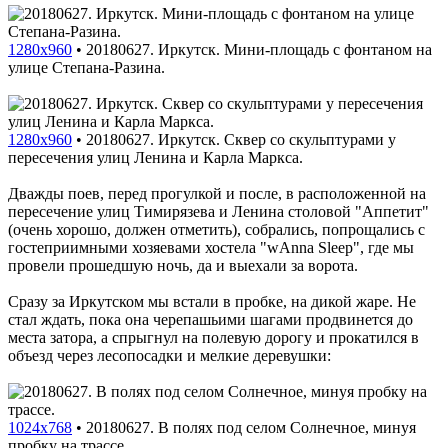
1280x960
•
20180627. Иркутск. Мини-площадь с фонтаном на
улице Степана-Разина.
1280x960
•
20180627. Иркутск. Сквер со скульптурами у
пересечения улиц Ленина и Карла Маркса.
Дважды поев, перед прогулкой и после, в расположенной на
пересечение улиц Тимирязева и Ленина столовой "Аппетит"
(очень хорошо, должен отметить), собрались, попрощались с
гостеприимными хозяевами хостела "wAnna Sleep", где мы
провели прошедшую ночь, да и выехали за ворота.
Сразу за Иркутском мы встали в пробке, на дикой жаре. Не
стал ждать, пока она черепашьими шагами продвинется до
места затора, а спрыгнул на полевую дорогу и прокатился в
объезд через лесопосадки и мелкие деревушки:
1024x768
•
20180627. В полях под селом Солнечное, минуя
пробку на трассе.