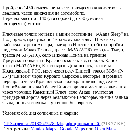
Пройдено 1450 (тысяча четыреста пятьдесят) километров за
двадцать часов движения на автомобиле.
Перепад высот от 140 (ста сорока) до 750 (семисот
пятидесяти) метров.
Ключевые точки: ночёвка в мини-гостинице "wAnna Sleep" на
Подгорной, прогулка по "модному кварталу" Иркутска,
набережная реки Ангара, выезд из Иркутска, объезд пробки
под селом Малая Еланка, трасса M-53 (AH6), городок Тулун,
трасса M-53 (AH6), село Нижняя Пойма на границе
Иркутской области и Красноярского края, городок Канск,
трасса M-53 (AH6), Красноярск, Дивногорск, плотина
Красноярской ГЭС, мост через реку Енисей, трасса M-54 (P-
257) "Енисей" через Курбато-Сырское Белогорье, паромная
переправа через Красноярское водохранилище под селом
Новосёлово, правый берег Енисея, дорога местного значения
через урочище Каменный Ключ, село Анаш, грунтовая
грейдерная дорога через Беллыкское Белогорье, низина залива
Сыда, ночная стоянка в урочище Белоярском.
Условия: оба дня солнечные и жаркие.
GPX-трек за 20180627-28. Модифицированный.
(218.77 KB)
Смотреть на:
Yandex Maps
,
Google Maps
или
Open Maps