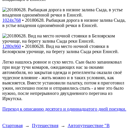
1024x768
•
20180628. Рыбацкая дорога в низине залива Сыда,
в устье впадения одноимённой речки в Енисей.
1280x960
•
20180628. Вид на место ночной стоянки в
Белоярском урочище, на берегу залива Сыда реки Енисей.
Легко нашлось ровное и сухо место. Сын было запаниковал
при виде тучи комаров, ожидающих нас за окнами
автомобиля, но закрытая одежда и репелленты оказали своё
чудесное влияние - жить можно и в таких условиях, как
выясняется. Вместе установили палатку, потом я приготовил
ужин, неспешно поели и отправились спать - а мне это было
нужно, после непрерывного двухдневного перегона из
Иркутска.
Переход к описанию десятого и одиннадцатого дней поездки.
Стартовая
→
Путешествия
→
Автопутешествие "В