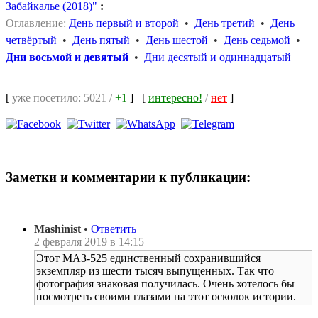
Забайкалье (2018)"
:
Оглавление:
День первый и второй
•
День третий
•
День
четвёртый
•
День пятый
•
День шестой
•
День седьмой
•
Дни восьмой и девятый
•
Дни десятый и одиннадцатый
[
уже посетило: 5021 /
+1
]
[
интересно!
/
нет
]
Заметки и комментарии к публикации:
Mashinist
•
Ответить
2 февраля 2019 в 14:15
Этот МАЗ-525 единственный сохранившийся
экземпляр из шести тысяч выпущенных. Так что
фотография знаковая получилась. Очень хотелось бы
посмотреть своими глазами на этот осколок истории.