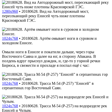
1280x960
•
20180628. Вид на Автодорожный мост,
пересекающий реку Енисей чуть ниже плотины
Красноярской ГЭС.
1024x768
•
20180628. Артём омывает ноги в суровом и
холодном Енисее.
Омыли ноги в Енисее и покатили дальше, через горы
Восточного Саяна и далее на юг, в сторону Абакана. В
полдень вдруг прыснул дождик, и, где-то у горной речки
Бирюса, в свежести и прохладе я поспал ещё с час:
1024x768
•
20180628. Трасса M-54 (P-257) "Енисей" в
серпантинах гор Восточный Саян.
1024x768
•
20180628. Трасса M-54 (P-257) на водоразделе рек
Енисей и Чулым.