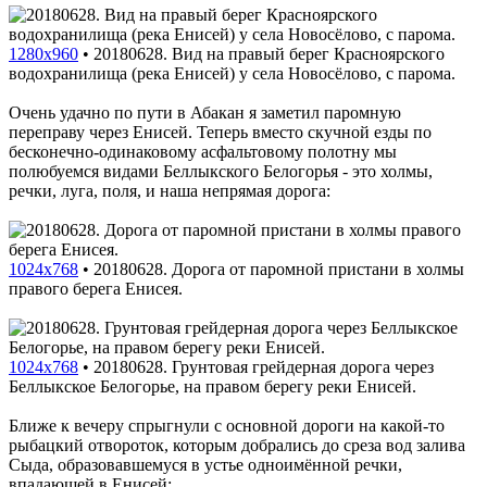
1280x960
•
20180628. Вид на правый берег Красноярского
водохранилища (река Енисей) у села Новосёлово, с парома.
Очень удачно по пути в Абакан я заметил паромную
переправу через Енисей. Теперь вместо скучной езды по
бесконечно-одинаковому асфальтовому полотну мы
полюбуемся видами Беллыкского Белогорья - это холмы,
речки, луга, поля, и наша непрямая дорога:
1024x768
•
20180628. Дорога от паромной пристани в холмы
правого берега Енисея.
1024x768
•
20180628. Грунтовая грейдерная дорога через
Беллыкское Белогорье, на правом берегу реки Енисей.
Ближе к вечеру спрыгнули с основной дороги на какой-то
рыбацкий отвороток, которым добрались до среза вод залива
Сыда, образовавшемуся в устье одноимённой речки,
впадающей в Енисей: