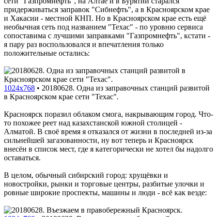
сети "Газпромнефть", на Алтае и в Бурятии старался
придерживаться заправок "Сибнефть", а в Красноярском крае
и Хакасии - местной КНП. Но в Красноярском крае есть ещё
необычная сеть под названием "Техас" - по уровню сервиса
сопоставима с лучшими заправками "Газпромнефть", кстати -
я пару раз воспользовался и впечатления только
положительные остались:
1024x768
•
20180628. Одна из заправочных станций развитой
в Красноярском крае сети "Техас".
Красноярск поразил облаком смога, накрывающим город. Что-
то похожее реет над казахстанской южной столицей -
Алматой. В своё время я отказался от жизни в последней из-за
сильнейшей загазованности, ну вот теперь и Красноярск
внесён в список мест, где я категорически не хотел бы надолго
оставаться.
В целом, обычный сибирский город: хрущёвки и
новостройки, рынки и торговые центры, разбитые улочки и
ровные широкие проспекты, машины и люди - всё как везде: