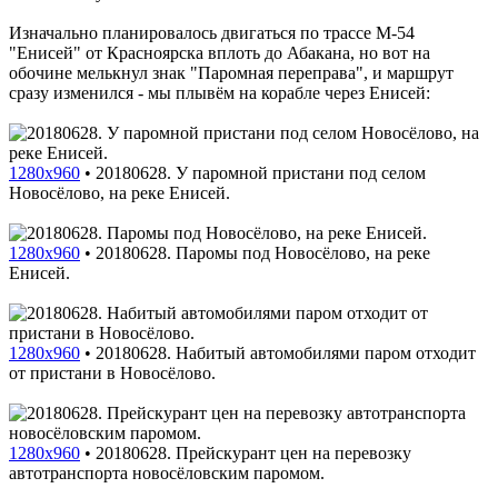
Изначально планировалось двигаться по трассе M-54
"Енисей" от Красноярска вплоть до Абакана, но вот на
обочине мелькнул знак "Паромная переправа", и маршрут
сразу изменился - мы плывём на корабле через Енисей:
1280x960
•
20180628. У паромной пристани под селом
Новосёлово, на реке Енисей.
1280x960
•
20180628. Паромы под Новосёлово, на реке
Енисей.
1280x960
•
20180628. Набитый автомобилями паром отходит
от пристани в Новосёлово.
1280x960
•
20180628. Прейскурант цен на перевозку
автотранспорта новосёловским паромом.