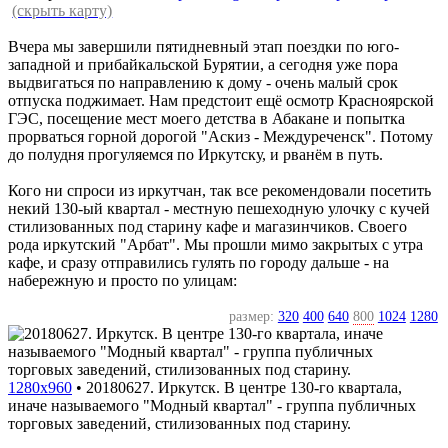
(скрыть карту)
Вчера мы завершили пятидневный этап поездки по юго-
западной и прибайкальской Бурятии, а сегодня уже пора
выдвигаться по направлению к дому - очень малый срок
отпуска поджимает. Нам предстоит ещё осмотр Красноярской
ГЭС, посещение мест моего детства в Абакане и попытка
прорваться горной дорогой "Аскиз - Междуреченск". Потому
до полудня прогуляемся по Иркутску, и рванём в путь.
Кого ни спроси из иркутчан, так все рекомендовали посетить
некий 130-ый квартал - местную пешеходную улочку с кучей
стилизованных под старину кафе и магазинчиков. Своего
рода иркутский "Арбат". Мы прошли мимо закрытых с утра
кафе, и сразу отправились гулять по городу дальше - на
набережную и просто по улицам:
размер:
320
400
640
800
1024
1280
1280x960
•
20180627. Иркутск. В центре 130-го квартала,
иначе называемого "Модный квартал" - группа публичных
торговых заведений, стилизованных под старину.