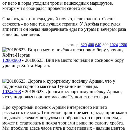
от него в горы уходили тропы пешеходных маршрутов,
которыми я собирался провести своего сына.
Спалось, как и предыдущей ночью, великолепно. Сосны,
свежесть - по мне так лучшая терапия. У Артёма проснулся
аппетит и он начал наворачивать еды по утрам и вечерам раза
в два больше меня:
размер:
320
400
640
800
1024
1280
1280x960
•
20180623. Вид на место ночёвки в сосновом бору
урочища Хойта-Нарган.
1024x768
•
20180623. Дорога к курортному посёлку Аршан,
что у подножья горного массива Тункинские гольцы.
Про курортный посёлок Аршан интересного ничего
рассказать не могу. Типичное приятное место, куда приезжают
подышать свежим воздухом и побродить по окрестностям, а
может и стартовать в поход тропами выше по склону хребта.
Мы пробыли здесь часов пять в роли первых - дальше центра