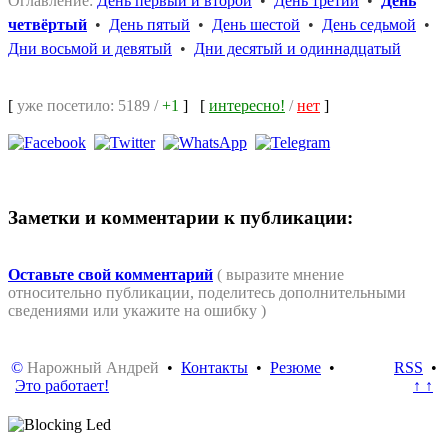
Оглавление:
День первый и второй
•
День третий
•
День
четвёртый
•
День пятый
•
День шестой
•
День седьмой
•
Дни восьмой и девятый
•
Дни десятый и одиннадцатый
[
уже посетило: 5189 /
+1
]
[
интересно!
/
нет
]
Заметки и комментарии к публикации:
Оставьте свой комментарий
( выразите мнение
относительно публикации, поделитесь дополнительными
сведениями или укажите на ошибку )
©
Нарожный Андрей
•
Контакты
•
Резюме
•
RSS
•
Это работает!
↑ ↑