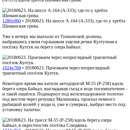
1280x960
•
20180623. На шоссе A-164 (A-333), где-то у хребта
Шиманская грива.
Уже к вечеру мы выехали из Тункинской долины,
выбравшись узким горлышком ущелья речки Култучная к
посёлку Култук на берегу озера Байкал:
1024x768
•
20180623. Проезжаем через неприглядный
транзитный посёлок Култук.
Некоторое время мы катили автодорогой M-55 (P-258) вдоль
берега озера Байкал, выглядывая съезд к воде посимпатичнее -
и такой нашёлся. Поднырнул под железнодорожное полотно
под мостом через речушку Малиновка, проехал немного
рыбацкой колеёй у воды и, уже в сумерках, выбрал место под
установку палатки: