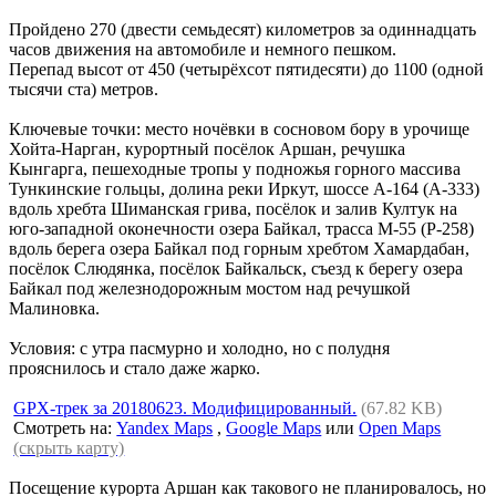
Пройдено 270 (двести семьдесят) километров за одиннадцать
часов движения на автомобиле и немного пешком.
Перепад высот от 450 (четырёхсот пятидесяти) до 1100 (одной
тысячи ста) метров.
Ключевые точки: место ночёвки в сосновом бору в урочище
Хойта-Нарган, курортный посёлок Аршан, речушка
Кынгарга, пешеходные тропы у подножья горного массива
Тункинские гольцы, долина реки Иркут, шоссе A-164 (A-333)
вдоль хребта Шиманская грива, посёлок и залив Култук на
юго-западной оконечности озера Байкал, трасса M-55 (P-258)
вдоль берега озера Байкал под горным хребтом Хамардабан,
посёлок Слюдянка, посёлок Байкальск, съезд к берегу озера
Байкал под железнодорожным мостом над речушкой
Малиновка.
Условия: с утра пасмурно и холодно, но с полудня
прояснилось и стало даже жарко.
GPX-трек за 20180623. Модифицированный.
(67.82 KB)
Смотреть на:
Yandex Maps
,
Google Maps
или
Open Maps
(скрыть карту)
Посещение курорта Аршан как такового не планировалось, но