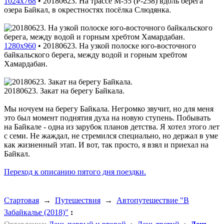
1024x768
•
20180623. На трассе M-55 (P-258) вдоль берега
озера Байкал, в окрестностях посёлка Слюдянка.
1280x960
•
20180623. На узкой полоске юго-восточного
байкальского берега, между водой и горным хребтом
Хамардабан.
20180623. Закат на берегу Байкала.
Мы ночуем на берегу Байкала. Негромко звучит, но для меня
это был момент поднятия духа на новую ступень. Побывать
на Байкале - одна из зарубок планов детства. Я хотел этого лет
с семи. Не жаждал, не стремился специально, но держал в уме
как жизненный этап. И вот, так просто, я взял и приехал на
Байкал.
Переход к описанию пятого дня поездки.
Стартовая
→
Путешествия
→
Автопутешествие "В
Забайкалье (2018)"
: