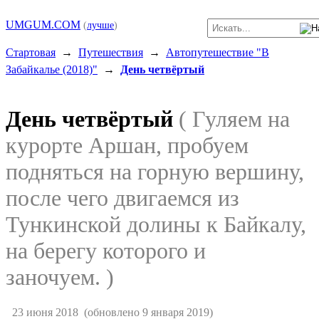
UMGUM.COM
(
лучше
)
Стартовая
→
Путешествия
→
Автопутешествие "В
Забайкалье (2018)"
→
День четвёртый
День четвёртый
( Гуляем на
курорте Аршан, пробуем
подняться на горную вершину,
после чего двигаемся из
Тункинской долины к Байкалу,
на берегу которого и
заночуем. )
23 июня 2018
(обновлено 9 января 2019)