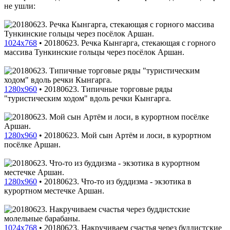
не ушли:
1024x768
•
20180623. Речка Кынгарга, стекающая с горного
массива Тункинские гольцы через посёлок Аршан.
1280x960
•
20180623. Типичные торговые ряды
"туристическим ходом" вдоль речки Кынгарга.
1280x960
•
20180623. Мой сын Артём и лоси, в курортном
посёлке Аршан.
1280x960
•
20180623. Что-то из буддизма - экзотика в
курортном местечке Аршан.
1024x768
•
20180623. Накручиваем счастья через буддистские