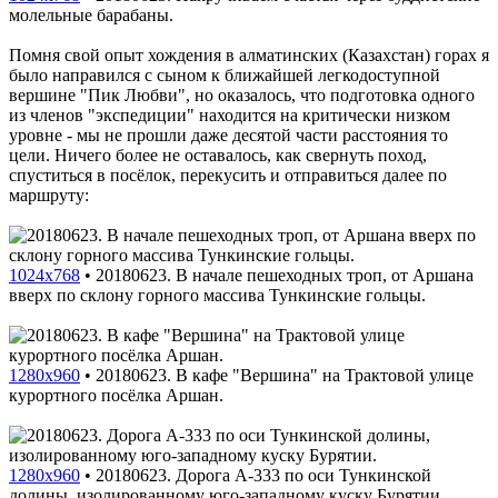
молельные барабаны.
Помня свой опыт хождения в алматинских (Казахстан) горах я
было направился с сыном к ближайшей легкодоступной
вершине "Пик Любви", но оказалось, что подготовка одного
из членов "экспедиции" находится на критически низком
уровне - мы не прошли даже десятой части расстояния то
цели. Ничего более не оставалось, как свернуть поход,
спуститься в посёлок, перекусить и отправиться далее по
маршруту:
1024x768
•
20180623. В начале пешеходных троп, от Аршана
вверх по склону горного массива Тункинские гольцы.
1280x960
•
20180623. В кафе "Вершина" на Трактовой улице
курортного посёлка Аршан.
1280x960
•
20180623. Дорога A-333 по оси Тункинской
долины, изолированному юго-западному куску Бурятии.