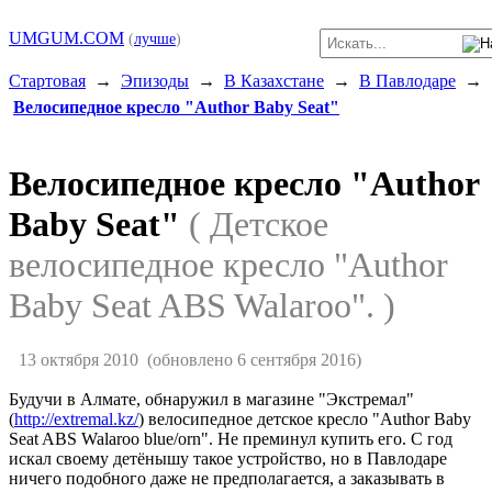
UMGUM.COM
(
лучше
)
Стартовая
→
Эпизоды
→
В Казахстане
→
В Павлодаре
→
Велосипедное кресло "Author Baby Seat"
Велосипедное кресло "Author
Baby Seat"
( Детское
велосипедное кресло "Author
Baby Seat ABS Walaroo". )
13 октября 2010
(обновлено 6 сентября 2016)
Будучи в Алмате, обнаружил в магазине "Экстремал"
(
http://extremal.kz/
) велосипедное детское кресло "Author Baby
Seat ABS Walaroo blue/orn". Не преминул купить его. С год
искал своему детёнышу такое устройство, но в Павлодаре
ничего подобного даже не предполагается, а заказывать в