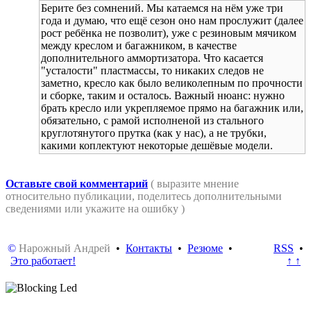
Берите без сомнений. Мы катаемся на нём уже три
года и думаю, что ещё сезон оно нам прослужит (далее
рост ребёнка не позволит), уже с резиновым мячиком
между креслом и багажником, в качестве
дополнительного аммортизатора. Что касается
"усталости" пластмассы, то никаких следов не
заметно, кресло как было великолепным по прочности
и сборке, таким и осталось. Важный нюанс: нужно
брать кресло или укрепляемое прямо на багажник или,
обязательно, с рамой исполненой из стального
круглотянутого прутка (как у нас), а не трубки,
какими коплектуют некоторые дешёвые модели.
Оставьте свой комментарий
( выразите мнение
относительно публикации, поделитесь дополнительными
сведениями или укажите на ошибку )
©
Нарожный Андрей
•
Контакты
•
Резюме
•
RSS
•
Это работает!
↑ ↑