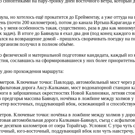
го синоптиками на пару-тройку дней восточного ветра, который
аула, но хотелось ещё прокатится до Ерейментау, а уже оттуда
ень (почти 200 километров), потом до канала Иртыш-Караганда е
сть у меня особенность такая, существенно, раза в два как миним
 задач). В итоге до Баянаула я ехал два дня (под конец каждого
вался на возвращение домой - пришлось сворачивать поездку на 
организм получил в полном объёме.
о физической и материальной подготовке кандидата, каждый из к
частия, сославшись на сформировавшиеся у них более приоритет
му дню прохождения маршрута:
ометров. Ключевые точки: Павлодар, автомобильный мост через 
сфальтовая дорога Аксу-Калкаман, мост водонапорной станции 
роги в заброшенных окрестностях Новой Калиновки, летняя стоян
предгорья массива Баянаул, ночёвка в ложбине между холмов у д
я. Ветер восточных, поддувающий вбок, освежающий и способст
метров. Ключевые точки: ночёвка в ложбине между холмов у дор
товая автомобильная дорога Калкаман-Баянаул, съезд с асфальто
е десятков километров от озера Торайгыр. Условия: С утра чуть с
осточный, юго-восточный, поддувающий вбок или чуть навстреч