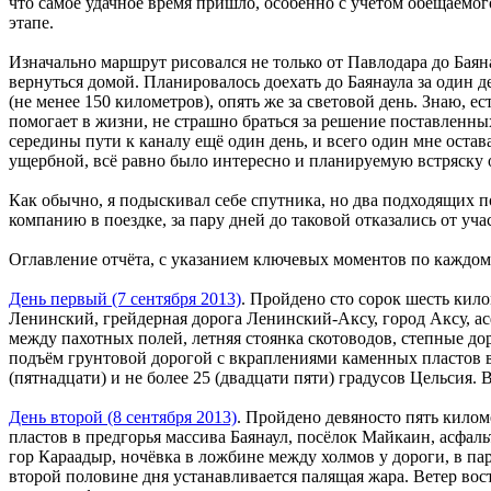
что самое удачное время пришло, особенно с учётом обещаемо
этапе.
Изначально маршрут рисовался не только от Павлодара до Баян
вернуться домой. Планировалось доехать до Баянаула за один д
(не менее 150 километров), опять же за световой день. Знаю, е
помогает в жизни, не страшно браться за решение поставленных
середины пути к каналу ещё один день, и всего один мне оста
ущербной, всё равно было интересно и планируемую встряску 
Как обычно, я подыскивал себе спутника, но два подходящих п
компанию в поездке, за пару дней до таковой отказались от у
Оглавление отчёта, с указанием ключевых моментов по каждо
День первый (7 сентября 2013)
. Пройдено сто сорок шесть кил
Ленинский, грейдерная дорога Ленинский-Аксу, город Аксу, а
между пахотных полей, летняя стоянка скотоводов, степные до
подъём грунтовой дорогой с вкраплениями каменных пластов в 
(пятнадцати) и не более 25 (двадцати пяти) градусов Цельси
День второй (8 сентября 2013)
. Пройдено девяносто пять кило
пластов в предгорья массива Баянаул, посёлок Майкаин, асфаль
гор Караадыр, ночёвка в ложбине между холмов у дороги, в пар
второй половине дня устанавливается палящая жара. Ветер в