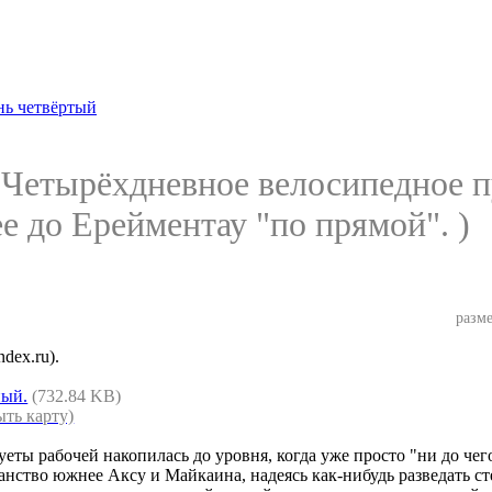
нь четвёртый
 Четырёхдневное велосипедное п
ее до Ерейментау "по прямой". )
разме
dex.ru).
ный.
(732.84 KB)
ыть карту)
уеты рабочей накопилась до уровня, когда уже просто "ни до чег
ранство южнее Аксу и Майкаина, надеясь как-нибудь разведать ст