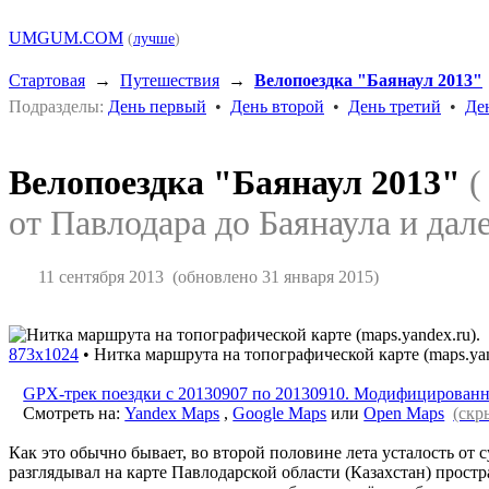
UMGUM.COM
(
лучше
)
Стартовая
→
Путешествия
→
Велопоездка "Баянаул 2013"
Подразделы:
День первый
•
День второй
•
День третий
•
Де
Велопоездка "Баянаул 2013"
(
от Павлодара до Баянаула и дал
11 сентября 2013
(обновлено 31 января 2015)
873x1024
•
Нитка маршрута на топографической карте (maps.yan
GPX-трек поездки с 20130907 по 20130910. Модифицирован
Смотреть на:
Yandex Maps
,
Google Maps
или
Open Maps
(скр
Как это обычно бывает, во второй половине лета усталость от с
разглядывал на карте Павлодарской области (Казахстан) прост