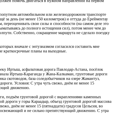
 должен помочь двигаться в нужном направлении на первом
 на попутном автомобильном или железнодорожном транспорте
щё за день (не менее 150 километров) и оттуда до Ерейментау
ум, переоценивать свои силы и способности (на самом деле это
 выматываясь до полного истощения сил), потом менее чем до
полпути. Собственно, сокращение маршрута не сделало поездку
оторых вначале с энтузиазмом согласился составить мне
ные краткосрочные планы на выходные.
реку Иртыш, асфальтовая дорога Павлодар-Астана, посёлок
канала Иртыш-Караганда у Жана-Калкаман, грунтовые дороги
ка скотоводов, база соледобытчиков на озере Жамантуз,
ороги. Условия: С утра чуть свежо, днём не менее 15
вующий движению.
оги, подъём грунтовой дорогой с вкраплениями каменных
вой дороги у горы Караадыр, объезд грунтовой дорогой массива
вежо, днём не менее 15 (пятнадцати) градусов Цельсия, во
у, освежающий и не сильно препятствующий движению. С утра