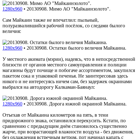
1280x960
•
20130908. Мимо АО "Майкаинзолото".
Сам Майкаин также не впечатлил: пыльный,
полуразвалившийся рабочий посёлок, со следами былого
величия:
1280x960
•
20130908. Остатки былого величия Майкаина.
У местного акимата (мэрии), надеясь, что в непосредственной
близости от органов местного самоуправления и полиции
магазины будут почище и побогаче ассортиментом, закупился
пакетом сока и упаковкой печенья. Не заинтересовав здесь
никого и не интересуясь ничем сам, без задержек окраинами
выбрался на автодорогу Калкаман-Баянаул:
1280x960
•
20130908. Дорога южной окраиной Майкаина.
Отъехав от Майкаина километров на пять, в тени
придорожного знака, остановился перекусить. Кстати, по
сравнению с предыдущим днём становилось существенно
жарче, при возрастающей влажности воздуха - без движения,
без охлаждения встречным ветром, пот начинал капать с