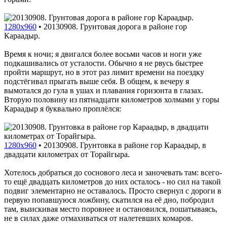
1280x960
•
20130908. Грунтовая дорога в районе гор
Караадыр.
Время к ночи; я двигался более восьми часов и ноги уже
подкашивались от усталости. Обычно я не рвусь быстрее
пройти маршрут, но в этот раз лимит времени на поездку
подстёгивал прыгать выше себя. В общем, к вечеру я
вымотался до гула в ушах и плавания горизонта в глазах.
Вторую половину из пятнадцати километров холмами у горы
Караадыр я буквально проплёлся:
1280x960
•
20130908. Грунтовка в районе гор Караадыр, в
двадцати километрах от Торайгыра.
Хотелось добраться до соснового леса и заночевать там: всего-
то ещё двадцать километров до них осталось - но сил на такой
подвиг элементарно не оставалось. Просто свернул с дороги в
первую попавшуюся ложбину, скатился на её дно, побродил
там, выискивая место поровнее и остановился, пошатываясь,
не в силах даже отмахиваться от налетевших комаров.