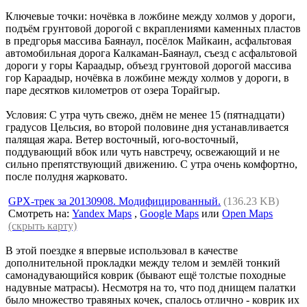
Ключевые точки: ночёвка в ложбине между холмов у дороги,
подъём грунтовой дорогой с вкраплениями каменных пластов
в предгорья массива Баянаул, посёлок Майкаин, асфальтовая
автомобильная дорога Калкаман-Баянаул, съезд с асфальтовой
дороги у горы Караадыр, объезд грунтовой дорогой массива
гор Караадыр, ночёвка в ложбине между холмов у дороги, в
паре десятков километров от озера Торайгыр.
Условия: С утра чуть свежо, днём не менее 15 (пятнадцати)
градусов Цельсия, во второй половине дня устанавливается
палящая жара. Ветер восточный, юго-восточный,
поддувающий вбок или чуть навстречу, освежающий и не
сильно препятствующий движению. С утра очень комфортно,
после полудня жарковато.
GPX-трек за 20130908. Модифицированный.
(136.23 KB)
Смотреть на:
Yandex Maps
,
Google Maps
или
Open Maps
(скрыть карту)
В этой поездке я впервые использовал в качестве
дополнительной прокладки между телом и землёй тонкий
самонадувающийся коврик (бывают ещё толстые походные
надувные матрасы). Несмотря на то, что под днищем палатки
было множество травяных кочек, спалось отлично - коврик их