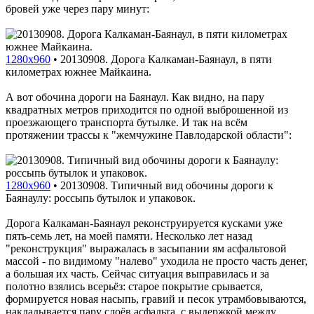
бровей уже через пару минут:
1280x960
•
20130908. Дорога Калкаман-Баянаул, в пяти
километрах южнее Майкаина.
А вот обочина дороги на Баянаул. Как видно, на пару
квадратных метров приходится по одной выброшенной из
проезжающего транспорта бутылке. И так на всём
протяжении трассы к "жемчужине Павлодарской области":
1280x960
•
20130908. Типичный вид обочины дороги к
Баянаулу: россыпь бутылок и упаковок.
Дорога Калкаман-Баянаул реконструируется кусками уже
пять-семь лет, на моей памяти. Несколько лет назад
"реконструкция" выражалась в засыпании ям асфальтовой
массой - по видимому "налево" уходила не просто часть денег,
а большая их часть. Сейчас ситуация выправилась и за
полотно взялись всерьёз: старое покрытие срывается,
формируется новая насыпь, гравий и песок утрамбовываются,
накладывается пару слоёв асфальта, с выдержкой между