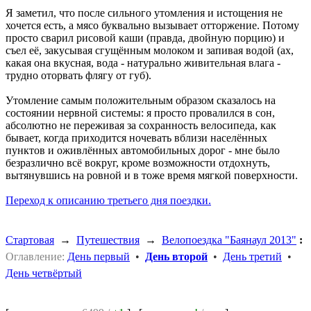
Я заметил, что после сильного утомления и истощения не
хочется есть, а мясо буквально вызывает отторжение. Потому
просто сварил рисовой каши (правда, двойную порцию) и
съел её, закусывая сгущённым молоком и запивая водой (ах,
какая она вкусная, вода - натурально живительная влага -
трудно оторвать флягу от губ).
Утомление самым положительным образом сказалось на
состоянии нервной системы: я просто провалился в сон,
абсолютно не переживая за сохранность велосипеда, как
бывает, когда приходится ночевать вблизи населённых
пунктов и оживлённых автомобильных дорог - мне было
безразлично всё вокруг, кроме возможности отдохнуть,
вытянувшись на ровной и в тоже время мягкой поверхности.
Переход к описанию третьего дня поездки.
Стартовая
→
Путешествия
→
Велопоездка "Баянаул 2013"
:
Оглавление:
День первый
•
День второй
•
День третий
•
День четвёртый