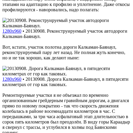
этапами на адаптацию к профилю и уплотнение. Даже откосы
профилируются - наворовались, надо полагать:
1280x960
•
20130908. Реконструируемый участок автодороги
Калкаман-Баянаул.
Вот, кстати, участок полотна дороги Калкаман-Баянаул,
реконструируемый пару лет назад. Не полная жуть конечно,
но и не так хорошо, как делают ныне:
1280x960
•
20130908. Дорога Калкаман-Баянаул, в пятидесяти
километрах от гор как таковых.
Ремонтируемые участки я не объезжал по временно
организованным грейдерным гравийным дорогам, а двигался
прямо по новому покрытию - так что скорость движения
колебалась в районе восемнадцати километров в час. С
передышками, за три часа асфальтовый этап длительностью в
сорок пять километров был преодолён. В виду горы Караадыр
я свернул с трассы, и углубился в холмы под Баянскими
горами: