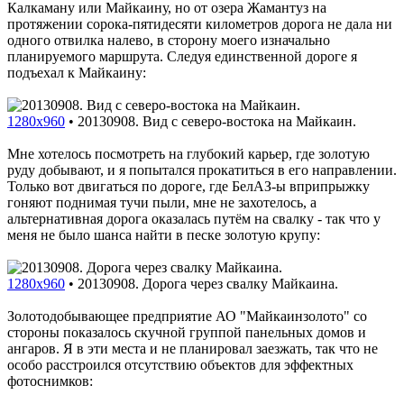
Калкаману или Майкаину, но от озера Жамантуз на
протяжении сорока-пятидесяти километров дорога не дала ни
одного отвилка налево, в сторону моего изначально
планируемого маршрута. Следуя единственной дороге я
подъехал к Майкаину:
1280x960
•
20130908. Вид с северо-востока на Майкаин.
Мне хотелось посмотреть на глубокий карьер, где золотую
руду добывают, и я попытался прокатиться в его направлении.
Только вот двигаться по дороге, где БелАЗ-ы вприпрыжку
гоняют поднимая тучи пыли, мне не захотелось, а
альтернативная дорога оказалась путём на свалку - так что у
меня не было шанса найти в песке золотую крупу:
1280x960
•
20130908. Дорога через свалку Майкаина.
Золотодобывающее предприятие АО "Майкаинзолото" со
стороны показалось скучной группой панельных домов и
ангаров. Я в эти места и не планировал заезжать, так что не
особо расстроился отсутствию объектов для эффектных
фотоснимков: