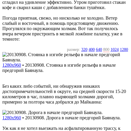
сгладил на удивление эффективно. Утром приготовил стакан
кофе и сварил каши с добавлением банки тушёнки.
Погода приятная, свежо, но нисколько не холодно. Ветер
слабый и восточный, в помощь предстоящему движению.
Прогулялся по окружающим холмам. Вот так получилось
вчера вечером пристроить в мелкой ложбине палатку, уже в
темноте:
размер:
320
400
640
800
1024
1280
1280x960
•
20130908. Стоянка в изгибе рельефа в начале
предгорий Баянаула.
Без каких либо событий, ни обнаружив никаких
достопримечательностей в округе, на средней скорости 15-20
километров в час, плавно ныряющей холмами дорогой,
примерно за полтора часа добрался до Майкаина:
1280x960
•
20130908. Дорога в начале предгорий Баянаула.
Уж как я не хотел выезжать на асфальтированную трассу, к