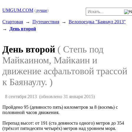
UMGUM.COM
(
лучше
)
Стартовая
→
Путешествия
→
Велопоездка "Баянаул 2013"
→
День второй
День второй
( Степь под
Майкаином, Майкаин и
движение асфальтовой трассой
к Баянаулу. )
8 сентября 2013
(обновлено 31 января 2015)
Пройдено 95 (девяносто пять) километров за 8 (восемь) с
половиной часов движения.
Перепад высот: от 191 (ста девяноста одного) метров до 354
(трёхсот пятидесяти четырёх) метров над уровнем моря.