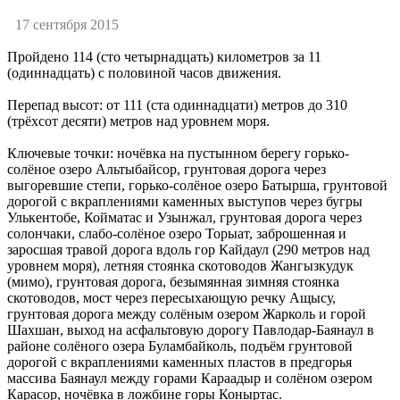
17 сентября 2015
Пройдено 114 (сто четырнадцать) километров за 11
(одиннадцать) с половиной часов движения.
Перепад высот: от 111 (ста одиннадцати) метров до 310
(трёхсот десяти) метров над уровнем моря.
Ключевые точки: ночёвка на пустынном берегу горько-
солёное озеро Альтыбайсор, грунтовая дорога через
выгоревшие степи, горько-солёное озеро Батырша, грунтовой
дорогой с вкраплениями каменных выступов через бугры
Улькентобе, Койматас и Узынжал, грунтовая дорога через
солончаки, слабо-солёное озеро Торыат, заброшенная и
заросшая травой дорога вдоль гор Кайдаул (290 метров над
уровнем моря), летняя стоянка скотоводов Жангызкудук
(мимо), грунтовая дорога, безымянная зимняя стоянка
скотоводов, мост через пересыхающую речку Ащысу,
грунтовая дорога между солёным озером Жарколь и горой
Шахшан, выход на асфальтовую дорогу Павлодар-Баянаул в
районе солёного озера Буламбайколь, подъём грунтовой
дорогой с вкраплениями каменных пластов в предгорья
массива Баянаул между горами Караадыр и солёном озером
Карасор, ночёвка в ложбине горы Коныртас.