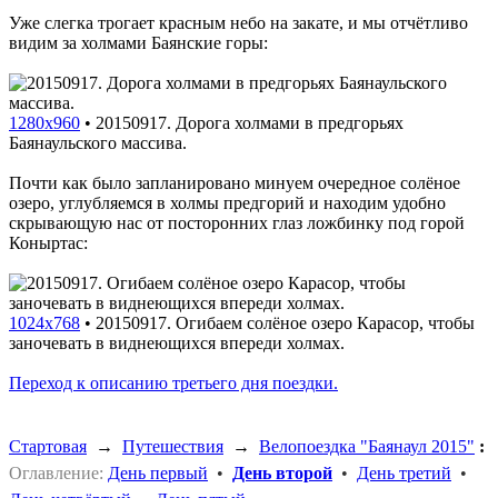
Уже слегка трогает красным небо на закате, и мы отчётливо
видим за холмами Баянские горы:
1280x960
•
20150917. Дорога холмами в предгорьях
Баянаульского массива.
Почти как было запланировано минуем очередное солёное
озеро, углубляемся в холмы предгорий и находим удобно
скрывающую нас от посторонних глаз ложбинку под горой
Коныртас:
1024x768
•
20150917. Огибаем солёное озеро Карасор, чтобы
заночевать в виднеющихся впереди холмах.
Переход к описанию третьего дня поездки.
Стартовая
→
Путешествия
→
Велопоездка "Баянаул 2015"
:
Оглавление:
День первый
•
День второй
•
День третий
•