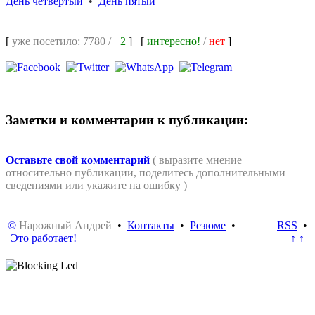
День четвёртый
•
День пятый
[
уже посетило: 7780 /
+2
]
[
интересно!
/
нет
]
Заметки и комментарии к публикации:
Оставьте свой комментарий
( выразите мнение
относительно публикации, поделитесь дополнительными
сведениями или укажите на ошибку )
©
Нарожный Андрей
•
Контакты
•
Резюме
•
RSS
•
Это работает!
↑ ↑