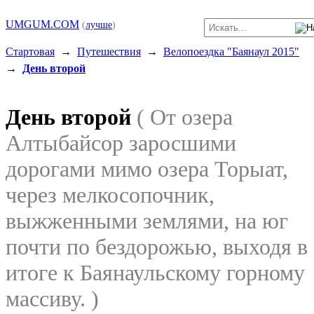
UMGUM.COM
(
лучше
)
Стартовая
→
Путешествия
→
Велопоездка "Баянаул 2015"
→
День второй
День второй
( От озера
Алтыбайсор заросшими
дорогами мимо озера Торыат,
через мелкосопочник,
выжженными землями, на юг
почти по бездорожью, выходя в
итоге к Баянаульскому горному
массиву. )