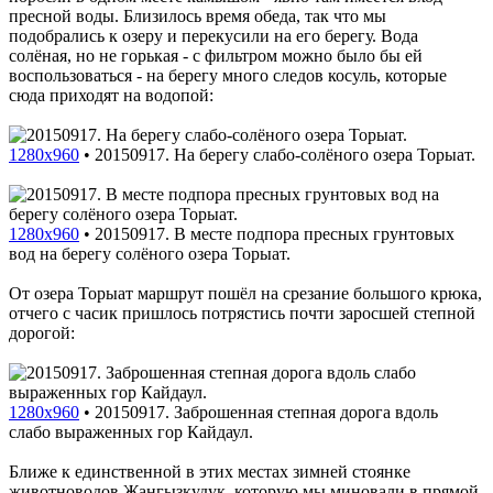
пресной воды. Близилось время обеда, так что мы
подобрались к озеру и перекусили на его берегу. Вода
солёная, но не горькая - с фильтром можно было бы ей
воспользоваться - на берегу много следов косуль, которые
сюда приходят на водопой:
1280x960
•
20150917. На берегу слабо-солёного озера Торыат.
1280x960
•
20150917. В месте подпора пресных грунтовых
вод на берегу солёного озера Торыат.
От озера Торыат маршрут пошёл на срезание большого крюка,
отчего с часик пришлось потрястись почти заросшей степной
дорогой:
1280x960
•
20150917. Заброшенная степная дорога вдоль
слабо выраженных гор Кайдаул.
Ближе к единственной в этих местах зимней стоянке
животноводов Жангызкудук, которую мы миновали в прямой