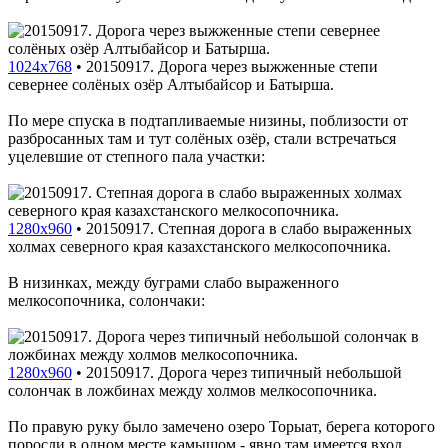
1024x768
•
20150917. Дорога через выжженные степи
севернее солёных озёр Алтыбайсор и Батырша.
По мере спуска в подтапливаемые низины, поблизости от
разбросанных там и тут солёных озёр, стали встречаться
уцелевшие от степного пала участки:
1280x960
•
20150917. Степная дорога в слабо выраженных
холмах северного края казахстанского мелкосопочника.
В низинках, между буграми слабо выраженного
мелкосопочника, солончаки:
1280x960
•
20150917. Дорога через типичный небольшой
солончак в ложбинах между холмов мелкосопочника.
По правую руку было замечено озеро Торыат, берега которого
поросли в одном месте камышом - явно там имеется вход