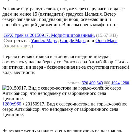
Условия: С утра чуть свежо, но уже через пару часов и далее
днём не менее 15 (пятнадцати) градусов Цельсия. Ветер
северо-западный, поддувающий вбок, освежающий и
способствующий движению. В целом очень комфортно.
GPX-трек за 20150917. Модифицированный.
(15.67 KB)
Смотреть на:
Yandex Maps
,
Google Maps
или
Open Maps
(скрыть карту)
Первая ночная стоянка в этой велосипедной поездке
состоялась у нас на берегу солёного озера Алтыбайсор. Тихо -
ни птички, ни зверя - безжизненная из-за отсутствия питьевой
воды местность:
размер:
320
400
640
800
1024
1280
1280x960
•
20150917. Вид с северо-востока на горько-солёное
озеро Алтыбайсор, что неподалеку от заброшенного села
Целинное.
Через выжженную палом степь выдвинулись на юго-запад: