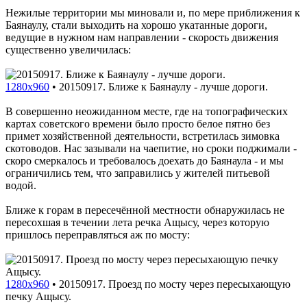
Нежилые территории мы миновали и, по мере приближения к
Баянаулу, стали выходить на хорошо укатанные дороги,
ведущие в нужном нам направлении - скорость движения
существенно увеличилась:
1280x960
•
20150917. Ближе к Баянаулу - лучше дороги.
В совершенно неожиданном месте, где на топографических
картах советского времени было просто белое пятно без
примет хозяйственной деятельности, встретилась зимовка
скотоводов. Нас зазывали на чаепитие, но сроки поджимали -
скоро смеркалось и требовалось доехать до Баянаула - и мы
ограничились тем, что заправились у жителей питьевой
водой.
Ближе к горам в пересечённой местности обнаружилась не
пересохшая в течении лета речка Ащысу, через которую
пришлось переправляться аж по мосту:
1280x960
•
20150917. Проезд по мосту через пересыхающую
печку Ащысу.