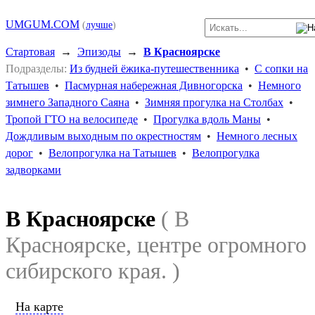
UMGUM.COM
(
лучше
)
Стартовая
→
Эпизоды
→
В Красноярске
Подразделы:
Из будней ёжика-путешественника
•
С сопки на
Татышев
•
Пасмурная набережная Дивногорска
•
Немного
зимнего Западного Саяна
•
Зимняя прогулка на Столбах
•
Тропой ГТО на велосипеде
•
Прогулка вдоль Маны
•
Дождливым выходным по окрестностям
•
Немного лесных
дорог
•
Велопрогулка на Татышев
•
Велопрогулка
задворками
В Красноярске
( В
Красноярске, центре огромного
сибирского края. )
На карте