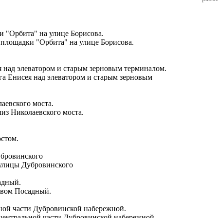
 площадки "Орбита" на улице Борисова.
ега Енисея над элеватором и старым зерновым
лиз Николаевского моста.
остом.
 улицы Дубровинского
ровом Посадный.
 центральной части Дубровинской набережной.