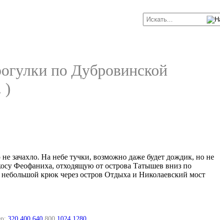
рогулки по Дубровинской
 )
не зачахло. На небе тучки, возможно даже будет дождик, но не
 косу Феофаниха, отходящую от острова Татышев вниз по
же небольшой крюк через остров Отдыха и Николаевский мост
р:
320
400
640
800
1024
1280