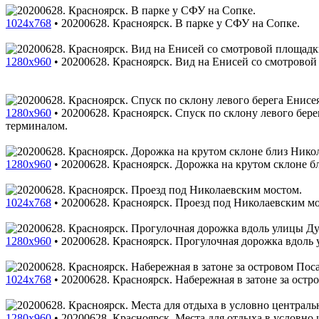
1024x768
•
20200628. Красноярск. В парке у СФУ на Сопке.
1280x960
•
20200628. Красноярск. Вид на Енисей со смотровой
1280x960
•
20200628. Красноярск. Спуск по склону левого бер
терминалом.
1280x960
•
20200628. Красноярск. Дорожка на крутом склоне б
1024x768
•
20200628. Красноярск. Проезд под Николаевским м
1280x960
•
20200628. Красноярск. Прогулочная дорожка вдоль
1024x768
•
20200628. Красноярск. Набережная в затоне за ост
1280x960
•
20200628. Красноярск. Места для отдыха в условно