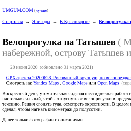
UMGUM.COM
(
лучше
)
Стартовая
→
Эпизоды
→
В Красноярске
→
Велопрогулка
Велопрогулка на Татышев
( 
набережной, острову Татышев и
28 июня 2020
(обновлено 31 марта 2021)
GPX-трек за 20200628. Рисованный вручную, по велопоездке
Смотреть на:
Yandex Maps
,
Google Maps
или
Open Maps
(скр
Воскресный день, утомительная сидячая шестидневная работа на
настолько сильный, чтобы отпугнуть от велопрогулки в предел
течению. Решил сгонять туда, осмотреть окрестности. В целом
сделал, чтобы нагнать километраж до полусотни.
Далее только фотографии с описаниями.