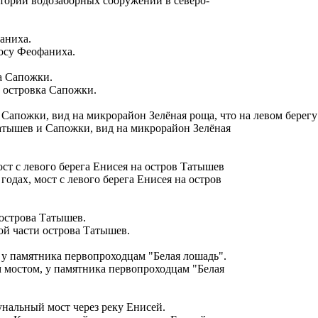
итории водозаборных сооружений в северо-
косу Феофаниха.
е островка Сапожки.
Татышев и Сапожки, вид на микрорайон Зелёная
годах, мост с левого берега Енисея на остров
ой части острова Татышев.
 мостом, у памятника первопроходцам "Белая