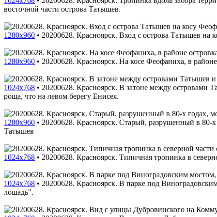
1024x768
•
20200628. Красноярск. Тропинка вдоль забора терр
восточной части острова Татышев.
1280x960
•
20200628. Красноярск. Вход с острова Татышев на 
1280x960
•
20200628. Красноярск. На косе Феофаниха, в район
1024x768
•
20200628. Красноярск. В затоне между островами 
роща, что на левом берегу Енисея.
1280x960
•
20200628. Красноярск. Старый, разрушенный в 80-х 
Татышев
1024x768
•
20200628. Красноярск. Типичная тропинка в северн
1024x768
•
20200628. Красноярск. В парке под Виноградовским
лошадь".