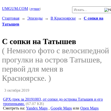
UMGUM.COM
(
лучше
)
Стартовая
→
Эпизоды
→
В Красноярске
→
С сопки на
Татышев
С сопки на Татышев
( Немного фото с велосипедной
прогулки на остров Татышев,
первой для меня в
Красноярске. )
3 октября 2019
GPX-трек за 20191003, от сопки до острова Татышев и его
тропинками.
(67.07 KB)
Смотреть на:
Yandex Maps
,
Google Maps
или
Open Maps