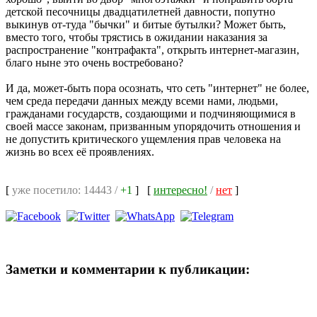
детской песочницы двадцатилетней давности, попутно
выкинув от-туда "бычки" и битые бутылки? Может быть,
вместо того, чтобы трястись в ожидании наказания за
распространение "контрафакта", открыть интернет-магазин,
благо ныне это очень востребовано?
И да, может-быть пора осознать, что сеть "интернет" не более,
чем среда передачи данных между всеми нами, людьми,
гражданами государств, создающими и подчиняющимися в
своей массе законам, призванным упорядочить отношения и
не допустить критического ущемления прав человека на
жизнь во всех её проявлениях.
[
уже посетило: 14443 /
+1
]
[
интересно!
/
нет
]
Заметки и комментарии к публикации: