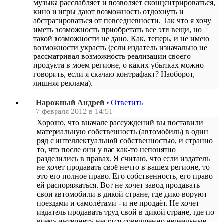
музыка расслабляет и позволяет сконцентрироваться,
кино и игры дают возможность отдохнуть и
абстрагироваться от повседневности. Так что я хочу
иметь возможность приобретать все эти вещи, но
такой возможности не дано. Как, теперь, и не имею
возможности украсть (если издатель изначально не
рассматривал возможность реализации своего
продукта в моем регионе, о каких убытках можно
говорить, если я скачаю контрафакт? Наоборот,
лишняя реклама).
Нарожный Андрей
•
Ответить
7 февраля 2012 в 14:51
Хорошо, что вначале рассуждений вы поставили
материальную собственность (автомобиль) в один
ряд с интеллектуальной собственностью, и странно
то, что после они у вас как-то непонятно
разделились в правах. Я считаю, что если издатель
не хочет продавать своё нечто в вашем регионе, то
это его полное право. Его собственность, его право
ей распоряжаться. Вот не хочет завод продавать
свои автомобили в дикой стране, где дико воруют
поездами и самолётами - и не продаёт. Не хочет
издатель продавать труд свой в дикой стране, где по
всему интернету несутся совершенно нереальные