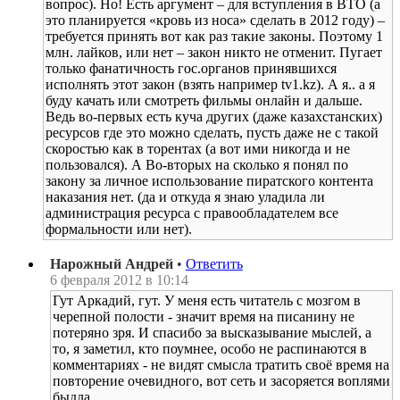
вопрос). Но! Есть аргумент – для вступления в ВТО (а
это планируется «кровь из носа» сделать в 2012 году) –
требуется принять вот как раз такие законы. Поэтому 1
млн. лайков, или нет – закон никто не отменит. Пугает
только фанатичность гос.органов принявшихся
исполнять этот закон (взять например tv1.kz). А я.. а я
буду качать или смотреть фильмы онлайн и дальше.
Ведь во-первых есть куча других (даже казахстанских)
ресурсов где это можно сделать, пусть даже не с такой
скоростью как в торентах (а вот ими никогда и не
пользовался). А Во-вторых на сколько я понял по
закону за личное использование пиратского контента
наказания нет. (да и откуда я знаю уладила ли
администрация ресурса с правообладателем все
формальности или нет).
Нарожный Андрей
•
Ответить
6 февраля 2012 в 10:14
Гут Аркадий, гут. У меня есть читатель с мозгом в
черепной полости - значит время на писанину не
потеряно зря. И спасибо за высказывание мыслей, а
то, я заметил, кто поумнее, особо не распинаются в
комментариях - не видят смысла тратить своё время на
повторение очевидного, вот сеть и засоряется воплями
быдла.