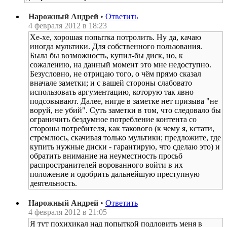
Нарожный Андрей
•
Ответить
4 февраля 2012 в 18:23
Хе-хе, хорошая попытка потролить. Ну да, качаю
иногда мультики. Для собственного пользования.
Была бы возможность, купил-бы диск, но, к
сожалению, на данный момент это мне недоступно.
Безусловно, не отрицаю того, о чём прямо сказал
вначале заметки; и с вашей стороны слабовато
использовать аргументацию, которую так явно
подсовывают. Далее, нигде в заметке нет призыва "не
воруй, не убий". Суть заметки в том, что следовало бы
ограничить бездумное потребление контента со
стороны потребителя, как такового (к чему я, кстати,
стремлюсь, скачивая только мультики; предложите, где
купить нужные диски - гарантирую, что сделаю это) и
обратить внимание на неуместность просьб
распространителей ворованного войти в их
положение и одобрить дальнейшую преступную
деятельность.
Нарожный Андрей
•
Ответить
4 февраля 2012 в 21:05
Я тут похихикал над попыткой подловить меня в