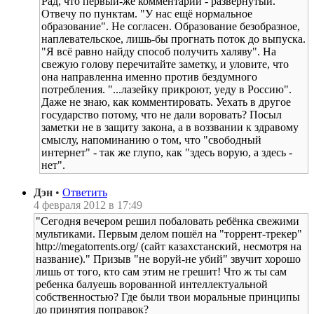
Рад, что первый-же комментарий - развёрнутый.
Отвечу по пунктам. "У нас ещё нормальное
образование". Не согласен. Образование безобразное,
наплевательское, лишь-бы прогнать поток до выпуска.
"Я всё равно найду способ получить халяву". На
свежую голову перечитайте заметку, и уловите, что
она направленна именно против бездумного
потребления. "...лазейку прикроют, уеду в Россию".
Даже не знаю, как комментировать. Уехать в другое
государство потому, что не дали воровать? Посыл
заметки не в защиту закона, а в воззвании к здравому
смыслу, напоминанию о том, что "свободный
интернет" - так же глупо, как "здесь ворую, а здесь -
нет".
Дэн
•
Ответить
4 февраля 2012 в 17:49
"Сегодня вечером решил побаловать ребёнка свежими
мультиками. Первым делом пошёл на "торрент-трекер"
http://megatorrents.org/ (сайт казахстанский, несмотря на
название)." Призыв "не воруй-не убий" звучит хорошо
лишь от того, кто сам этим не грешит! Что ж ты сам
ребенка балуешь ворованной интеллектуальной
собственностью? Где были твои моральные принципы
до принятия поправок?