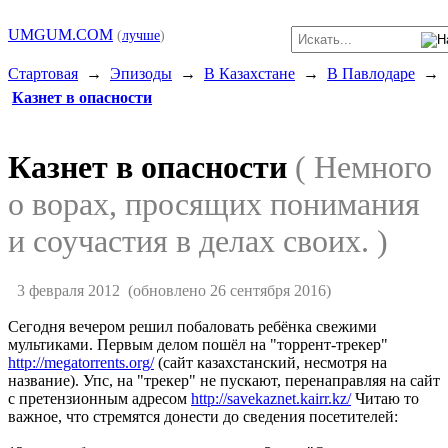
UMGUM.COM
(
лучше
)
Стартовая
→
Эпизоды
→
В Казахстане
→
В Павлодаре
→
Казнет в опасности
Казнет в опасности
( Немного
о ворах, просящих понимания
и соучастия в делах своих. )
3 февраля 2012
(обновлено 26 сентября 2016)
Сегодня вечером решил побаловать ребёнка свежими
мультиками. Первым делом пошёл на "торрент-трекер"
http://megatorrents.org/
(сайт казахстанский, несмотря на
название). Упс, на "трекер" не пускают, перенаправляя на сайт
с претензионным адресом
http://savekaznet.kairr.kz/
Читаю то
важное, что стремятся донести до сведения посетителей: