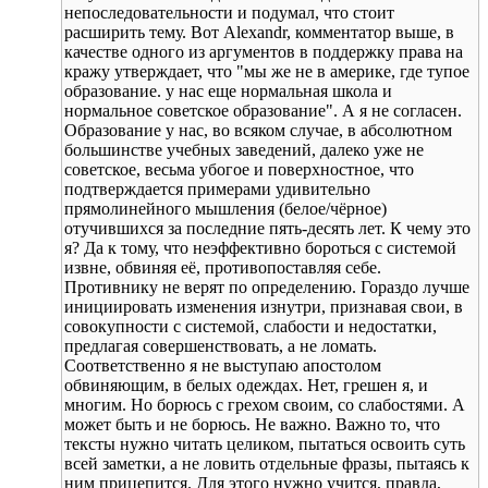
непоследовательности и подумал, что стоит
расширить тему. Вот Alexandr, комментатор выше, в
качестве одного из аргументов в поддержку права на
кражу утверждает, что "мы же не в америке, где тупое
образование. у нас еще нормальная школа и
нормальное советское образование". А я не согласен.
Образование у нас, во всяком случае, в абсолютном
большинстве учебных заведений, далеко уже не
советское, весьма убогое и поверхностное, что
подтверждается примерами удивительно
прямолинейного мышления (белое/чёрное)
отучившихся за последние пять-десять лет. К чему это
я? Да к тому, что неэффективно бороться с системой
извне, обвиняя её, противопоставляя себе.
Противнику не верят по определению. Гораздо лучше
инициировать изменения изнутри, признавая свои, в
совокупности с системой, слабости и недостатки,
предлагая совершенствовать, а не ломать.
Соответственно я не выступаю апостолом
обвиняющим, в белых одеждах. Нет, грешен я, и
многим. Но борюсь с грехом своим, со слабостями. А
может быть и не борюсь. Не важно. Важно то, что
тексты нужно читать целиком, пытаться освоить суть
всей заметки, а не ловить отдельные фразы, пытаясь к
ним прицепится. Для этого нужно учится, правда,