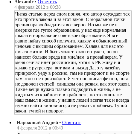
Alexandr
•
Ответить
4 февраля 2012 в 00:38
Читая статью перед сном понял, что автор осуждает тех
кто против закона и за этот закон. С моральной точки
зрения правообладателя все верно. Но мы же не в
америке где тупое образование. у нас еще нормальная
школа и нормальное советское образование. Я все
равно найду способ получить халяву, я обыкновенный
человек с высшим образованием. Халява для нас это
смысл жизни. И быть может закон и нужен, но он
нанесет больше вреда ни мне/нам, а провайдерам. У
меня сейчас инет российский, хотя я в РК живу и я
качаю с рутрекера, вот вам и выход Да, эту лазейку
прикроют, уеду в россию, там не прикроют и не спорте
там этого не произойдет. Я чет понаписал фигню, но я
не доволен статьей, слишком она резкая, как этот закон.
Такие вещи нужно плавно подводить в жизнь, а не
кидаться из крайности в крайность, но это опять же
наш смысл в жизни, у наших людей всегда так и всегда
нужно найти виновного, а не решать проблему. Тупой
закон, тупой и поворот.
Нарожный Андрей
•
Ответить
4 февраля 2012 в 00:49