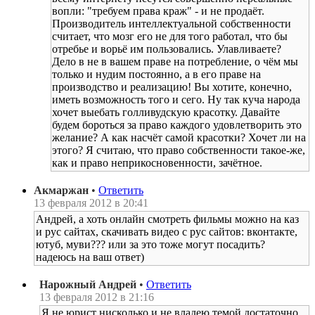
вопли: "требуем права краж" - и не продаёт.
Производитель интеллектуальной собственности
считает, что мозг его не для того работал, что бы
отребье и ворьё им пользовались. Улавливаете?
Дело в не в вашем праве на потребление, о чём мы
только и нудим постоянно, а в его праве на
производство и реализацию! Вы хотите, конечно,
иметь возможность того и сего. Ну так куча народа
хочет выебать голливудскую красотку. Давайте
будем бороться за право каждого удовлетворить это
желание? А как насчёт самой красотки? Хочет ли на
этого? Я считаю, что право собственности такое-же,
как и право неприкосновенности, зачётное.
Акмаржан
•
Ответить
13 февраля 2012 в 20:41
Андрей, а хоть онлайн смотреть фильмы можно на каз
и рус сайтах, скачивать видео с рус сайтов: вконтакте,
ютуб, муви??? или за это тоже могут посадить?
надеюсь на ваш ответ)
Нарожный Андрей
•
Ответить
13 февраля 2012 в 21:16
Я не юрист нисколько и не владею темой достаточно