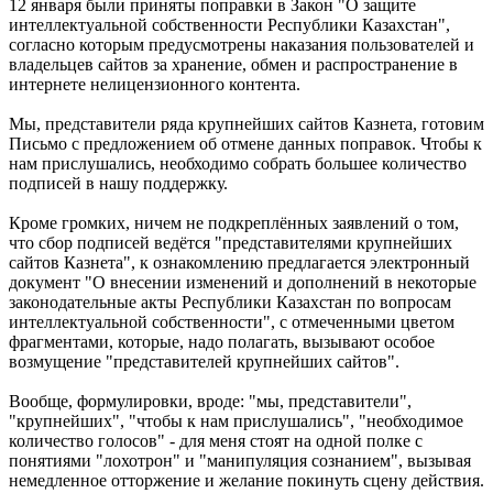
12 января были приняты поправки в Закон "О защите
интеллектуальной собственности Республики Казахстан",
согласно которым предусмотрены наказания пользователей и
владельцев сайтов за хранение, обмен и распространение в
интернете нелицензионного контента.
Мы, представители ряда крупнейших сайтов Казнета, готовим
Письмо с предложением об отмене данных поправок. Чтобы к
нам прислушались, необходимо собрать большее количество
подписей в нашу поддержку.
Кроме громких, ничем не подкреплённых заявлений о том,
что сбор подписей ведётся "представителями крупнейших
сайтов Казнета", к ознакомлению предлагается электронный
документ "О внесении изменений и дополнений в некоторые
законодательные акты Республики Казахстан по вопросам
интеллектуальной собственности", с отмеченными цветом
фрагментами, которые, надо полагать, вызывают особое
возмущение "представителей крупнейших сайтов".
Вообще, формулировки, вроде: "мы, представители",
"крупнейших", "чтобы к нам прислушались", "необходимое
количество голосов" - для меня стоят на одной полке с
понятиями "лохотрон" и "манипуляция сознанием", вызывая
немедленное отторжение и желание покинуть сцену действия.