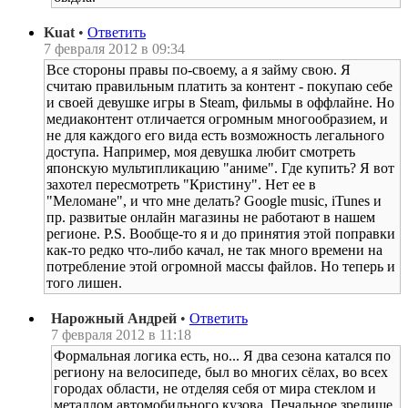
Kuat
•
Ответить
7 февраля 2012 в 09:34
Все стороны правы по-своему, а я займу свою. Я
считаю правильным платить за контент - покупаю себе
и своей девушке игры в Steam, фильмы в оффлайне. Но
медиаконтент отличается огромным многообразием, и
не для каждого его вида есть возможность легального
доступа. Например, моя девушка любит смотреть
японскую мультипликацию "аниме". Где купить? Я вот
захотел пересмотреть "Кристину". Нет ее в
"Меломане", и что мне делать? Google music, iTunes и
пр. развитые онлайн магазины не работают в нашем
регионе. P.S. Вообще-то я и до принятия этой поправки
как-то редко что-либо качал, не так много времени на
потребление этой огромной массы файлов. Но теперь и
того лишен.
Нарожный Андрей
•
Ответить
7 февраля 2012 в 11:18
Формальная логика есть, но... Я два сезона катался по
региону на велосипеде, был во многих сёлах, во всех
городах области, не отделяя себя от мира стеклом и
металлом автомобильного кузова. Печальное зрелище.