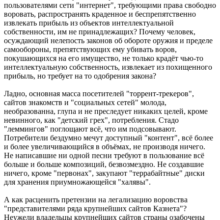
пользователями сети "интернет", требующими права свободно
воровать, распространять краденное и беспрепятственно
извлекать прибыль из объектов интеллектуальной
собственности, им не принадлежащих? Почему человек,
осуждающий нелепость законов об обороте оружия и пределе
самообороны, препятствующих ему убивать воров,
покушающихся на его имущество, не только крадёт чью-то
интеллектуальную собственность, извлекает из похищенного
прибыль, но требует на то одобрения закона?
Ладно, основная масса посетителей "торрент-трекеров",
сайтов знакомств и "социальных сетей" молода,
необразованна, глупа и не преследует никаких целей, кроме
невинного, как "детский грех", потребления. Стадо
"леммингов" поглощают всё, что им подсовывают.
Потребители бездумно мечут доступный "контент", всё более
и более увеличивающийся в объёмах, не производя ничего.
Не написавшие ни одной песни требуют в пользование всё
больше и больше композиций, безвозмездно. Не создавшие
ничего, кроме "первонах", закупают "террабайтные" диски
для хранения приумножающейся "халявы".
А как расценить претензии на легализацию воровства
"представителями ряда крупнейших сайтов Казнета"?
Неужели владельцы крупнейших сайтов страны озабочены