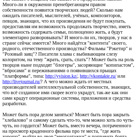
Много-ли в окружении пренебрегающем правом
собственности появится творческих людей? Сколько нам
ожидать писателей, мыслителей, учёных, композиторов,
певцов, знающих, что их произведения не будут покупать,
предоставляя им возможность продолжать творчество, иметь
возможность содержать семьи, полноценно жить, а будут
элементарно разворовывать? И много-ли их, творцов, у нас в
стране сейчас имеется? Много найдётся "контента" своего,
родного, отечественного производства? Фильмы "Рэкетир" и
"Розовый заяц"? Писатели хлама с выбивающим слезу
колоритом, на тему "жрать, срать, спать"? Может быть на роль
творцов ныне подходят "блогеры", засоряющие "копипастом",
"вбросами" и переживаниями о появившихся прыщах
"платформы", типа:
http://yvision.kz/
,
http://vkontakte.ru/
или
http://livejournal.ru/
? А чего можно ждать от местных
производителей интеллектуальной собственности, знающих,
что всё созданное ими скорее всего украдут, так-же как они
сами крадут операционные системы, приложения и средства
разработки.
Может быть пора делом заняться? Может быть пора закрыть
"хлебалово" и самому сделать что-то, чем можно хоть по чуть-
чуть, но гордится? Может быть, вместо вечера, потраченного
на просмотр краденного фильма про те места, "где жить
хорошо", выйти во двор "многоэтажки" и поправить борта