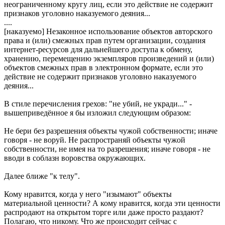
неограниченному кругу лиц, если это действие не содержит
признаков уголовно наказуемого деяния...
....
[наказуемо] Незаконное использование объектов авторского
права и (или) смежных прав путем организации, создания
интернет-ресурсов для дальнейшего доступа к обмену,
хранению, перемещению экземпляров произведений и (или)
объектов смежных прав в электронном формате, если это
действие не содержит признаков уголовно наказуемого
деяния...
В стиле перечисления грехов: "не убий, не укради..." -
вышеприведённое я бы изложил следующим образом:
Не бери без разрешения объекты чужой собственности; иначе
говоря - не воруй. Не распространяй объекты чужой
собственности, не имея на то разрешения; иначе говоря - не
вводи в соблазн воровства окружающих.
Далее ближе "к телу".
Кому нравится, когда у него "изымают" объекты
материальной ценности? А кому нравится, когда эти ценности
распродают на открытом торге или даже просто раздают?
Полагаю, что никому. Что же происходит сейчас с