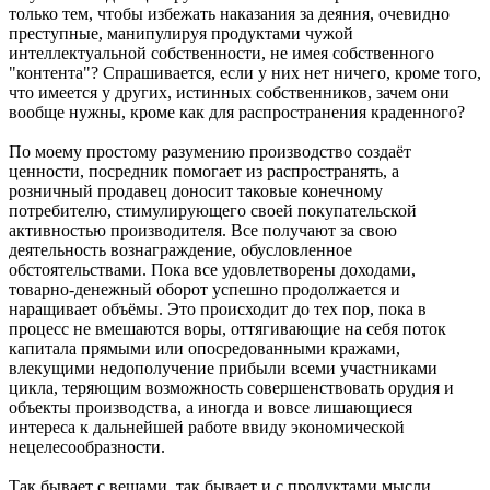
только тем, чтобы избежать наказания за деяния, очевидно
преступные, манипулируя продуктами чужой
интеллектуальной собственности, не имея собственного
"контента"? Спрашивается, если у них нет ничего, кроме того,
что имеется у других, истинных собственников, зачем они
вообще нужны, кроме как для распространения краденного?
По моему простому разумению производство создаёт
ценности, посредник помогает из распространять, а
розничный продавец доносит таковые конечному
потребителю, стимулирующего своей покупательской
активностью производителя. Все получают за свою
деятельность вознаграждение, обусловленное
обстоятельствами. Пока все удовлетворены доходами,
товарно-денежный оборот успешно продолжается и
наращивает объёмы. Это происходит до тех пор, пока в
процесс не вмешаются воры, оттягивающие на себя поток
капитала прямыми или опосредованными кражами,
влекущими недополучение прибыли всеми участниками
цикла, теряющим возможность совершенствовать орудия и
объекты производства, а иногда и вовсе лишающиеся
интереса к дальнейшей работе ввиду экономической
нецелесообразности.
Так бывает с вещами, так бывает и с продуктами мысли.