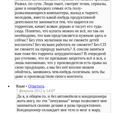
Развал, по сути. Люди пьют, смотрят телик, сериалы,
даже в нищебродких семьях есть полу-
разваливающиеся компьютеры, выход в тырнет;
молодняк, вместо какой-нибудь продуктивной
деятельности занимается тем, что шарится по
торрентам, качает всякое дерьмо и тасует его туда-
сюда. Понятно, что купить можно не всё, но так-ли
необходимо, что вам представляется нужным здесь и
сейчас? Без этих мультиков вы не сможете детей
воспитать? Без музыки работать не сможете? Без CD
не сможете на природу выехать? А сексом заняться
вам тоже без торрента затруднительно? В очередной
раз уточняю, что не призываю запретить всё и вся, а
лишь напоминаю, что у производителя есть права на
свою продукцию, а мы без неё вполне можем
обойтись, занявшись чем-нибудь полезным, хоть бы
даже и производством своего контента.
Kuat
•
Ответить
7 февраля 2012 в 14:07
Да я, в общем-то, и без автомобиля и кондиционера
жить могу, но эти "ненужные" вещи позволяют мне
заниматься своими делами в разы продуктивнее.
Кондиционер охлаждает мое тело и мозг в жару,