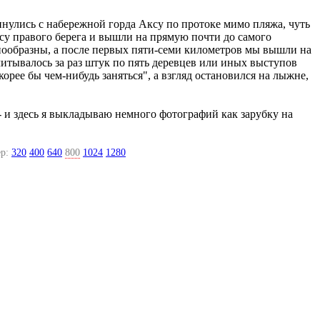
винулись с набережной горда Аксу по протоке мимо пляжа, чуть
су правого берега и вышли на прямую почти до самого
знообразны, а после первых пяти-семи километров мы вышли на
тывалось за раз штук по пять деревцев или иных выступов
корее бы чем-нибудь заняться", а взгляд остановился на лыжне,
 - и здесь я выкладываю немного фотографий как зарубку на
р:
320
400
640
800
1024
1280