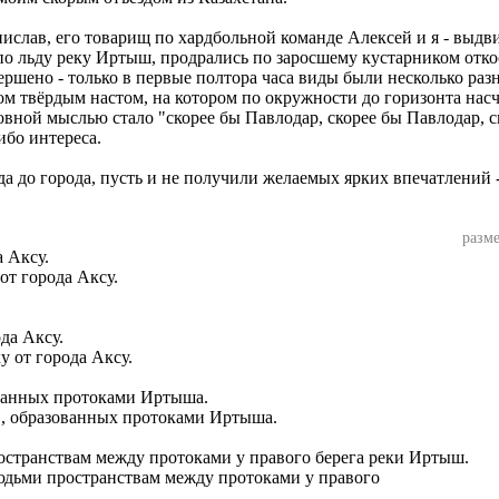
анислав, его товарищ по хардбольной команде Алексей и я - выд
 по льду реку Иртыш, продрались по заросшему кустарником отко
ершено - только в первые полтора часа виды были несколько ра
твёрдым настом, на котором по окружности до горизонта насчи
новной мыслью стало "скорее бы Павлодар, скорее бы Павлодар, с
ибо интереса.
ода до города, пусть и не получили желаемых ярких впечатлений
разме
от города Аксу.
у от города Аксу.
в, образованных протоками Иртыша.
юдьми пространствам между протоками у правого