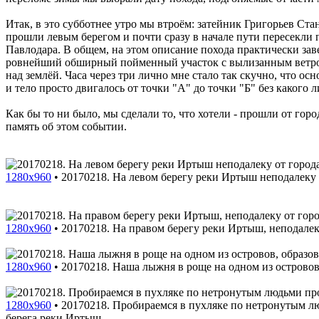
Итак, в это субботнее утро мы втроём: затейник Григорьев Ст
прошли левым берегом и почти сразу в начале пути пересекли
Павлодара. В общем, на этом описание похода практически зав
ровнейший обширный пойменный участок с вылизанным ветром 
над землёй. Часа через три лично мне стало так скучно, что ос
и тело просто двигалось от точки "А" до точки "Б" без какого л
Как бы то ни было, мы сделали то, что хотели - прошли от гор
память об этом событии.
1280x960
•
20170218. На левом берегу реки Иртыш неподалеку 
1280x960
•
20170218. На правом берегу реки Иртыш, неподалек
1280x960
•
20170218. Наша лыжня в роще на одном из острово
1280x960
•
20170218. Пробираемся в пухляке по нетронутым л
берега реки Иртыш.