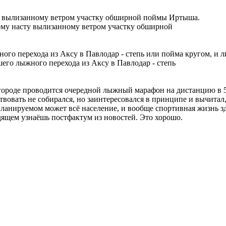
дому насту вылизанному ветром участку обширной
его лыжного перехода из Аксу в Павлодар - степь
 городе проводится очередной лыжный марафон на дистанцию в 5
ствовать не собирался, но заинтересовался в принципе и вычита
о планируемом может всё население, и вообще спортивная жизнь 
одящем узнаёшь постфактум из новостей. Это хорошо.