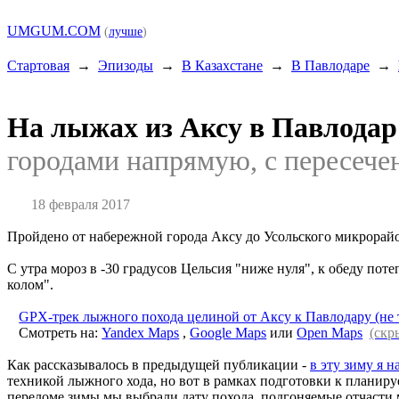
UMGUM.COM
(
лучше
)
Стартовая
→
Эпизоды
→
В Казахстане
→
В Павлодаре
→
На лыжах из Аксу в Павлода
городами напрямую, с пересече
18 февраля 2017
Пройдено от набережной города Аксу до Усольского микрорайон
С утра мороз в -30 градусов Цельсия "ниже нуля", к обеду пот
колом".
GPX-трек лыжного похода целиной от Аксу к Павлодару (не 
Смотреть на:
Yandex Maps
,
Google Maps
или
Open Maps
(скр
Как рассказывалось в предыдущей публикации -
в эту зиму я 
техникой лыжного хода, но вот в рамках подготовки к планируе
переломе зимы мы выбрали дату похода, подгоняемые отчасти 