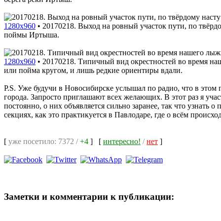
1280x960
•
20170218. Выход на ровный участок пути, по твёр
поймы Иртыша.
1280x960
•
20170218. Типичный вид окрестностей во время наш
или пойма кругом, и лишь редкие ориентиры вдали.
P.S. Уже будучи в Новосибирске услышал по радио, что в этом
города. Запросто приглашают всех желающих. В этот раз я уча
постоянно, о них объявляется сильно заранее, так что узнать 
секциях, как это практикуется в Павлодаре, где о всём происх
[
уже посетило: 7372 /
+4
]
[
интересно!
/
нет
]
Заметки и комментарии к публикации: