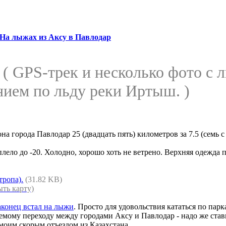
На лыжах из Аксу в Павлодар
р
( GPS-трек и несколько фото с
нием по льду реки Иртыш. )
а города Павлодар 25 (двадцать пять) километров за 7.5 (семь 
еплело до -20. Холодно, хорошо хоть не ветрено. Верхняя одежда
тропа).
(31.82 KB)
ыть карту)
наконец встал на лыжи
. Просто для удовольствия кататься по пар
мому переходу между городами Аксу и Павлодар - надо же ставить
моим скорым отъездом из Казахстана.