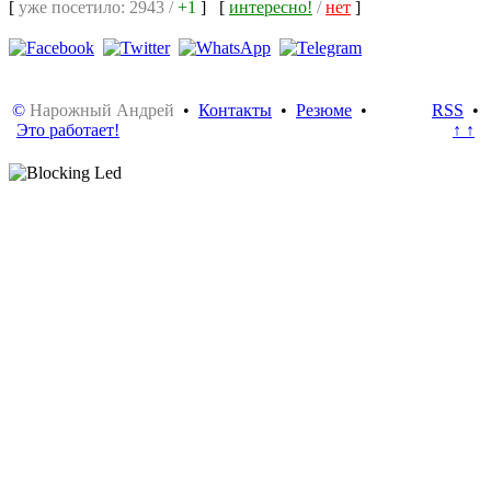
[
уже посетило: 2943 /
+1
]
[
интересно!
/
нет
]
©
Нарожный Андрей
•
Контакты
•
Резюме
•
RSS
•
Это работает!
↑ ↑