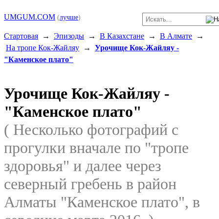
UMGUM.COM
(
лучше
)
Стартовая
→
Эпизоды
→
В Казахстане
→
В Алмате
→
На тропе Кок-Жайляу
→
Урочище Кок-Жайляу -
"Каменское плато"
Урочище Кок-Жайляу -
"Каменское плато"
( Несколько фотографий с
прогулки вначале по "тропе
здоровья" и далее через
северный гребень в район
Алматы "Каменское плато", в