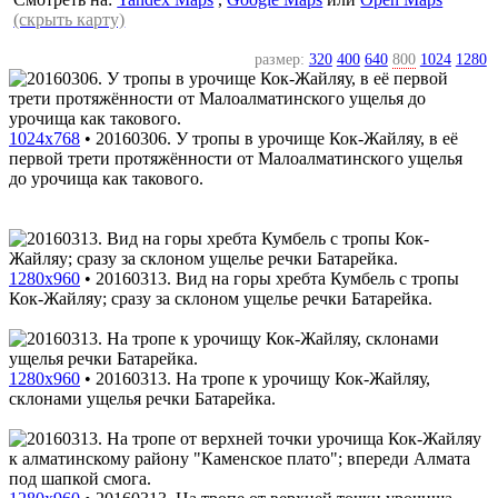
(скрыть карту)
размер:
320
400
640
800
1024
1280
1024x768
•
20160306. У тропы в урочище Кок-Жайляу, в её
первой трети протяжённости от Малоалматинского ущелья
до урочища как такового.
1280x960
•
20160313. Вид на горы хребта Кумбель с тропы
Кок-Жайляу; сразу за склоном ущелье речки Батарейка.
1280x960
•
20160313. На тропе к урочищу Кок-Жайляу,
склонами ущелья речки Батарейка.