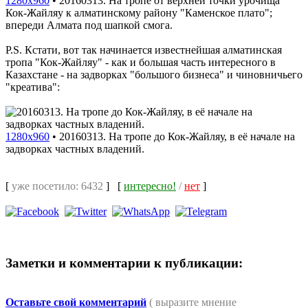
1280x960
•
20160313. На тропе от верхней точки урочища
Кок-Жайляу к алматинскому району "Каменское плато";
впереди Алмата под шапкой смога.
P.S. Кстати, вот так начинается известнейшая алматинская
тропа "Кок-Жайляу" - как и большая часть интересного в
Казахстане - на задворках "большого бизнеса" и чиновничьего
"креатива":
1280x960
•
20160313. На тропе до Кок-Жайляу, в её начале на
задворках частных владений.
[
уже посетило: 6432
]
[
интересно!
/
нет
]
Заметки и комментарии к публикации:
Оставьте свой комментарий
( выразите мнение