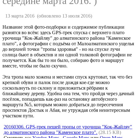
середине марта 2016. )
13 марта 2016
(обновлено 13 июля 2016)
Название этой фото-подборки и содержимое публикации
разнятся во всём: здесь GPS-трек спуска с верхнего плато
урочища "Кок-Жайляу" до алматинского района "Каменское
плато", а фотографии с подъёма от Малоалматинского ущелья
до верхней точки "тропы здоровья" - но на спуске лучи
солнца бьют в объектив и ни одной толковой фотографии не
получается. Как бы то ни было, собираю фото и маршрут
вместе, чтобы не было скучно.
Эта тропа мало хожена и местами спуск крутоват, так что без
крепкой обуви и палок после дождя кое-где можно
соскользнуть по склону и приложиться рёбрами к
ближайшему дереву. Удобна она тем, что пройдя через дачный
посёлок, попадаешь как-раз на остановку автобусного
маршрута №5, которым можно добраться до пересечения
проспектов Достык и Абая, не утруждая себя неинтересным
участком пути.
20160306. GPS-трек пешей тропы от урочища "Кок-Жайляу"
до алматинского района "Каменское плато".
(28.15 KB)
Смотреть на:
Yandex Maps
,
Google Maps
или
Open Maps