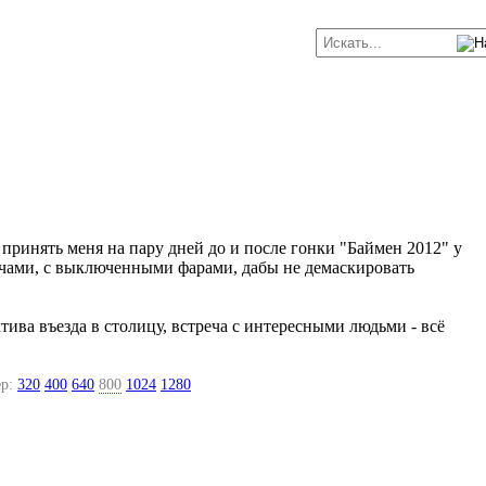
принять меня на пару дней до и после гонки "Баймен 2012" у
тучами, с выключенными фарами, дабы не демаскировать
ива въезда в столицу, встреча с интересными людьми - всё
р:
320
400
640
800
1024
1280