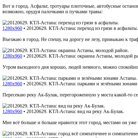
Вот и город. Асфальт, тротуары плиточные, автобусные остано
возможно, орудуя палочками и пучками травы:
1280x960
•
20120629. КТЛ-Астана: переход из грязи в асфальты.
Въезжаю в город. Не спешу, на дорогу не лезу, привыкаю к тра
1280x960
•
20120629. КТЛ-Астана: окраина Астаны, молодой р
Утром выходного дня хорошо, людей немного, можно спокойно е
1280x960
•
20120629. КТЛ-Астана: парками и зелёными зонами
Пересекаю реку Ак-Булак, перегороженную у моста какой-то с
1280x960
•
20120629. КТЛ-Астана: вид на реку Ак-Булак.
Мне всё больше и больше нравится этот город, местами он уже