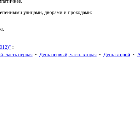
мпатичнее.
степенными улицами, дворами и проходами:
ы.
012)"
:
й, часть первая
•
День первый, часть вторая
•
День второй
•
А