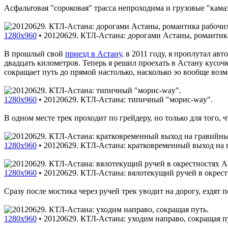
Асфальтовая "сороковая" трасса непроходима и грузовые "кама
1280x960
•
20120629. КТЛ-Астана: дорогами Астаны, романтик
В прошлый свой
приезд в Астану
, в 2011 году, я проплутал а
двадцать километров. Теперь я решил проехать в Астану кусоч
сокращает путь до прямой настолько, насколько эо вообще воз
1280x960
•
20120629. КТЛ-Астана: типичный "морис-way".
В одном месте трек проходит по грейдеру, но только для того,
1280x960
•
20120629. КТЛ-Астана: кратковременный выход на 
1280x960
•
20120629. КТЛ-Астана: вялотекущий ручей в окрес
Сразу после мостика через ручей трек уводит на дорогу, ездят п
1280x960
•
20120629. КТЛ-Астана: уходим направо, сокращая п