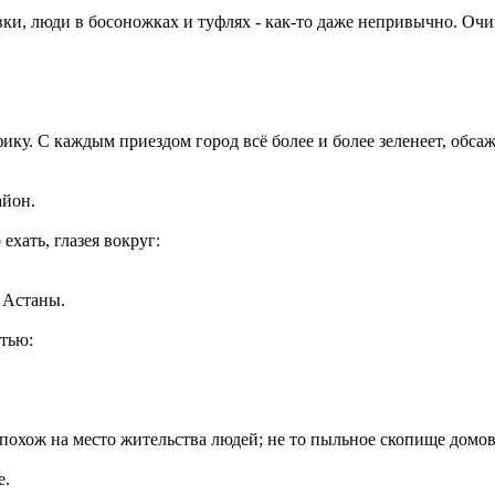
вки, люди в босоножках и туфлях - как-то даже непривычно. Очи
фику. С каждым приездом город всё более и более зеленеет, обса
айон.
хать, глазея вокруг:
 Астаны.
етью:
 похож на место жительства людей; не то пыльное скопище домов