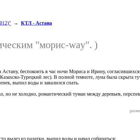
012)"
→
КТЛ - Астана
ическим "морис-way". )
Астану, беспокоить в час ночи Мориса и Ирину, согласившихся 
 (Казахско-Турецкий лес). В полной темноте, луна была скрыта 
ченек, выпил воды и завалился спать.
 но не холодно, романтический туман между деревьев, перспект
разме
сто вылез из палатки, выпил воды и начал собираться: