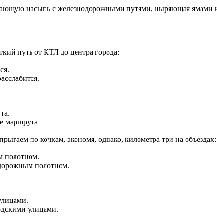
екающую насыпь с железнодорожными путями, ныряющая ямами и
ткий путь от КТЛ до центра города:
асслабится.
е маршрута.
рыгаем по кочкам, экономя, однако, километра три на объездах:
одорожным полотном.
одскими улицами.