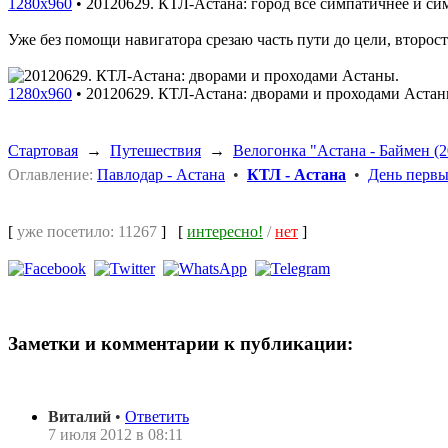
1280x960
•
20120629. КТЛ-Астана: город всё симпатичнее и си
Уже без помощи навигатора срезаю часть пути до цели, второ
1280x960
•
20120629. КТЛ-Астана: дворами и проходами Астан
Стартовая
→
Путешествия
→
Велогонка "Астана - Баймен (2
Оглавление:
Павлодар - Астана
•
КТЛ - Астана
•
День первы
[
уже посетило: 11267
]
[
интересно!
/
нет
]
Заметки и комментарии к публикации:
Виталий
•
Ответить
7 июля 2012 в 08:11