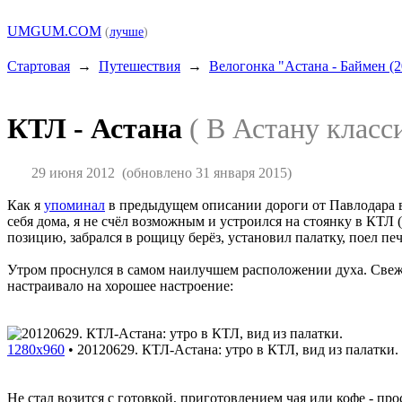
UMGUM.COM
(
лучше
)
Стартовая
→
Путешествия
→
Велогонка "Астана - Баймен (2
КТЛ - Астана
( В Астану класс
29 июня 2012
(обновлено 31 января 2015)
Как я
упоминал
в предыдущем описании дороги от Павлодара в 
себя дома, я не счёл возможным и устроился на стоянку в КТЛ
позицию, забрался в рощицу берёз, установил палатку, поел пе
Утром проснулся в самом наилучшем расположении духа. Свежо,
настраивало на хорошее настроение:
1280x960
•
20120629. КТЛ-Астана: утро в КТЛ, вид из палатки.
Не стал возится с готовкой, приготовлением чая или кофе - про