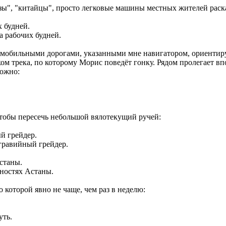
зы", "китайцы", просто легковые машины местных жителей раска
а рабочих будней.
втомобильными дорогами, указанными мне навигатором, ориентир
ком трека, по которому Морис поведёт гонку. Рядом пролегает 
можно:
 чтобы пересечь небольшой вялотекущий ручей:
гравийный грейдер.
тностях Астаны.
о которой явно не чаще, чем раз в неделю:
уть.