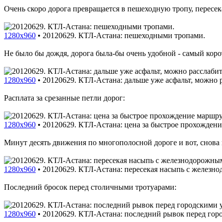
Очень скоро дорога превращается в пешеходную тропу, перес
1280x960
•
20120629. КТЛ-Астана: пешеходными тропами.
Не было бы дождя, дорога была-бы очень удобной - самый коро
1280x960
•
20120629. КТЛ-Астана: дальше уже асфальт, можно р
Расплата за срезанные петли дорог:
1280x960
•
20120629. КТЛ-Астана: цена за быстрое прохождени
Минут десять движения по многополосной дороге и вот, снова п
1280x960
•
20120629. КТЛ-Астана: пересекая насыпь с железн
Последний бросок перед столичными тротуарами:
1280x960
•
20120629. КТЛ-Астана: последний рывок перед гор