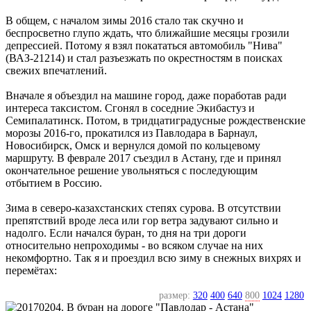
В общем, с началом зимы 2016 стало так скучно и
беспросветно глупо ждать, что ближайшие месяцы грозили
депрессией. Потому я взял покататься автомобиль "Нива"
(ВАЗ-21214) и стал разъезжать по окрестностям в поисках
свежих впечатлений.
Вначале я объездил на машине город, даже поработав ради
интереса таксистом. Сгонял в соседние Экибастуз и
Семипалатинск. Потом, в тридцатиградусные рождественские
морозы 2016-го, прокатился из Павлодара в Барнаул,
Новосибирск, Омск и вернулся домой по кольцевому
маршруту. В феврале 2017 съездил в Астану, где и принял
окончательное решение увольняться с последующим
отбытием в Россию.
Зима в северо-казахстанских степях сурова. В отсутствии
препятствий вроде леса или гор ветра задувают сильно и
надолго. Если начался буран, то дня на три дороги
относительно непроходимы - во всяком случае на них
некомфортно. Так я и проездил всю зиму в снежных вихрях и
перемётах:
размер:
320
400
640
800
1024
1280