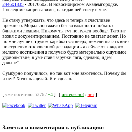
2446x1835
•
20170502. В новосибирском Академгородке.
Последние капризы зимы, накидавшей снегу в мае.
Не стану утверждать, что здесь и теперь я счастливее
прежнего. Морально тяжело без возможности побыть с
близкими людьми. Никому ты тут не нужен вообще. Тяготит
возня с документированием. Постоянно не хватает денег. Но
по мне лучше с трудом карабкаться вверх, нежели шагать вниз
по ступеням откровенной деградации - а сейчас от каждого
мелкого достижения я получаю будто материально ощутимое
удовольствие, в уме ставя зарубки "ага, сделано, идём
дальше".
Сумбурно получилось, но так вот мне захотелось. Почему бы
и нет? Хочешь - делай. Я и сделал.
[
уже посетило: 5276 /
+4
]
[
интересно!
/
нет
]
Заметки и комментарии к публикации: