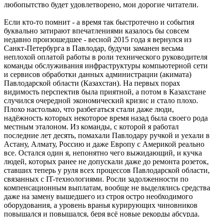
любопытство будет удовлетворено, мои дорогие читатели.
Если кто-то помнит - а время так быстротечно и события
буквально затирают впечатлениями казалось бы совсем
недавно произошедшее - весной 2015 года я вернулся из
Санкт-Петербурга в Павлодар, будучи заманен весьма
неплохой оплатой работы в роли технического руководителя
команды обслуживания инфраструктуры компьютерной сети
и сервисов обработки данных администрации (акимата)
Павлодарской области (Казахстан). На первых порах
видимость перспектив была приятной, а потом в Казахстане
случился очередной экономический кризис и стало плохо.
Плохо настолько, что разбегаться стали даже люди,
надёжность которых некоторое время назад была своего рода
местным эталоном. Из команды, с которой я работал
последние лет десять, помахали Павлодару ручкой и уехали в
Астану, Алмату, Россию и даже Европу с Америкой реально
все. Остался один я, непонятно чего выжидающий, и кучка
людей, которых ранее не допускали даже до ремонта розеток,
ставших теперь у руля всех процессов Павлодарской области,
связанных с IT-технологиями. Росли задолженности по
компенсационным выплатам, вообще не выделялись средства
даже на замену вышедшего из строя остро необходимого
оборудования, а уровень вранья курирующих чиновников
повышался и повышался, беря всё новые рекорды абсурда.