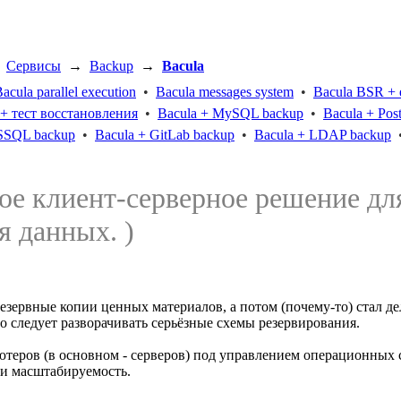
→
Сервисы
→
Backup
→
Bacula
acula parallel execution
•
Bacula messages system
•
Bacula BSR + 
 + тест восстановления
•
Bacula + MySQL backup
•
Bacula + Pos
SSQL backup
•
Bacula + GitLab backup
•
Bacula + LDAP backup
ое клиент-серверное решение дл
я данных. )
л резервные копии ценных материалов, а потом (почему-то) стал 
-то следует разворачивать серьёзные схемы резервирования.
пьютеров (в основном - серверов) под управлением операционны
 и масштабируемость.