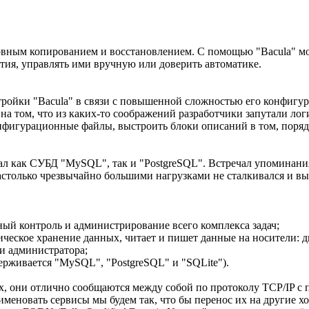
рвным копированием и восстановлением. С помощью "Bacula" мо
ытия, управлять ими вручную или доверить автоматике.
тройки "Bacula" в связи с повышенной сложностью его конфигу
 на том, что из каких-то соображений разработчики запутали л
нфигурационные файлы, выстроить блоки описаний в том, поряд
вал как СУБД "MySQL", так и "PostgreSQL". Встречал упоминан
 настолько чрезвычайно большими нагрузками не сталкивался и 
анный контроль и администрирование всего комплекса задач;
зическое хранение данных, читает и пишет данные на носители: д
ли администратора;
ддерживается "MySQL", "PostgreSQL" и "SQLite").
х, они отлично сообщаются между собой по протоколу TCP/IP с
именовать сервисы мы будем так, что бы перенос их на другие х