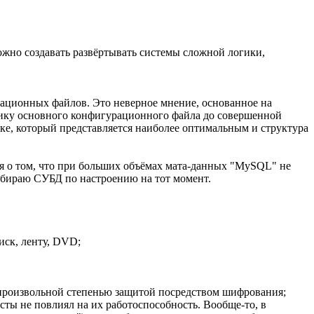
жно создавать развёртывать системы сложной логики,
рационных файлов. Это неверное мнение, основанное на
огику основного конфигурационного файла до совершенной
ке, который представляется наиболее оптимальным и структура
ия о том, что при больших объёмах мата-данных "MySQL" не
выбираю СУБД по настроению на тот момент.
иск, ленту, DVD;
 произвольной степенью защитой посредством шифрования;
осты не повлиял на их работоспособность. Вообще-то, в