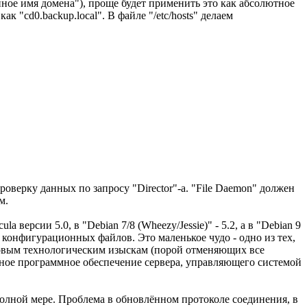
ное имя домена"), проще будет применить это как абсолютное
как "cd0.backup.local". В файле "/etc/hosts" делаем
роверку данных по запросу "Director"-а. "File Daemon" должен
м.
 версии 5.0, в "Debian 7/8 (Wheezy/Jessie)" - 5.2, а в "Debian 9
ь конфигурационных файлов. Это маленькое чудо - одно из тех,
к новым технологическим изыскам (порой отменяющих все
адное программное обеспечение сервера, управляющего системой
полной мере. Проблема в обновлённом протоколе соединения, в