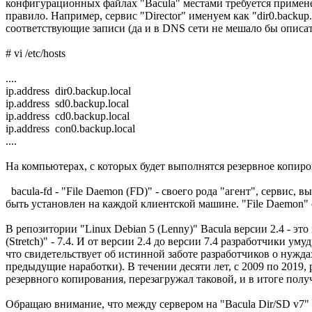
конфигурационных файлах "Bacula" местами требуется примене
правило. Например, сервис "Director" именуем как "dir0.backup.lo
соответствующие записи (да и в DNS сети не мешало бы описат
# vi /etc/hosts
....
ip.address dir0.backup.local
ip.address sd0.backup.local
ip.address cd0.backup.local
ip.address con0.backup.local
....
На компьютерах, с которых будет выполнятся резервное копир
bacula-fd - "File Daemon (FD)" - своего рода "агент", сервис
быть установлен на каждой клиентской машине. "File Daemon" 
В репозитории "Linux Debian 5 (Lenny)" Bacula версии 2.4 - это 
(Stretch)" - 7.4. И от версии 2.4 до версии 7.4 разработчики
что свидетельствует об истинной заботе разработчиков о нужд
предыдущие наработки). В течении десяти лет, с 2009 по 2019
резервного копирования, перезагружал таковой, и в итоге по
Обращаю внимание, что между сервером на "Bacula Dir/SD v7" 