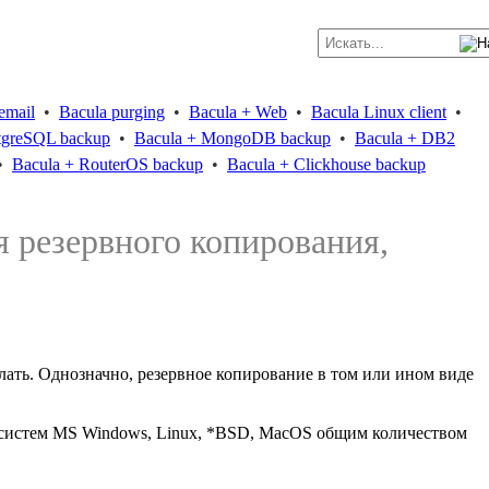
email
•
Bacula purging
•
Bacula + Web
•
Bacula Linux client
•
tgreSQL backup
•
Bacula + MongoDB backup
•
Bacula + DB2
•
Bacula + RouterOS backup
•
Bacula + Clickhouse backup
я резервного копирования,
делать. Однозначно, резервное копирование в том или ином виде
х систем MS Windows, Linux, *BSD, MacOS общим количеством