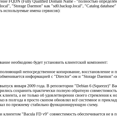
ние FQDN (Fully Qualified Domain Name - "полностью определён
cal", "Storage Daemon" как "sd0.backup.local", "Catalog database" 
ь используемые имена сервисов):
ование необходимо будет установить клиентский компонент:
, выполняющий непосредственное копирование, восстановление и п
обменивается информацией с "Director"-ом и "Storage Daemon"-о
выпуск января 2009 года. В репозитории "Debian 6 (Squeeze)" Bacula
 умудрились сохранить практически полную обратную совместимост
ах клиента, а не только об удовлетворении своего стремления 
, раз в полгода я просто скопом обновлял всё системное и прикл
лучал по прежнему стабильно функционирующую схему.
и клиентом "Bacula FD v9" совместимость обеспечивается не в 