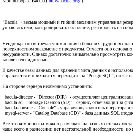
Мой выбор за Bacula (
http://bacula.org/
).
"Bacula" - весьма мощный и гибкий механизм управления резе
управлять ими, контролировать состояние, реагировать на соб
Неоднократно встречал упоминания о больших трудностях нас
поверхностном знакомстве с продуктом. Отчасти оно основано
несуразности. Однако достаточно внимательно просмотреть ко
засияет очевидностью.
В качестве базы данных для хранения мета-данных я использо
справляется и приходится переходить на "PostgreSQL", но я с
На стороне сервера необходимо установить:
bacula-director - "Director (DIR)" - осуществляет централизов
bacula-sd - "Storage Daemon (SD)" - сервис, отвечающий за фи
bacula-console - "Console" - управляющая консоль оператора и
mysql-server - "Catalog Database (CD)" - база данных SQL (по
Все эти компоненты можно размещать на разных сетевых хоста
чаще всего в разнесении нет настоятельной необходимости, но 