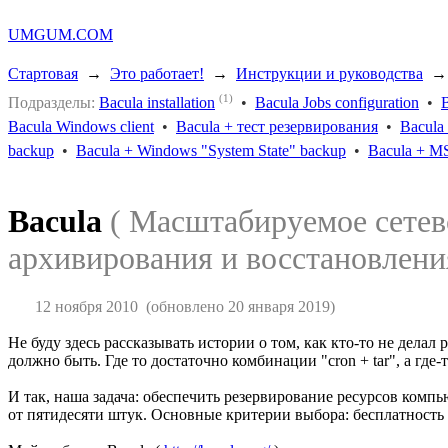
UMGUM.COM
Стартовая
→
Это работает!
→
Инструкции и руководства
(1)
Подразделы:
Bacula installation
•
Bacula Jobs configuration
•
B
Bacula Windows client
•
Bacula + тест резервирования
•
Bacula
backup
•
Bacula + Windows "System State" backup
•
Bacula + M
Bacula
( Масштабируемое сетев
архивирования и восстановлени
12 ноября 2010
(обновлено 20 января 2019)
Не буду здесь рассказывать истории о том, как кто-то не дела
должно быть. Где то достаточно комбинации "cron + tar", а где
И так, наша задача: обеспечить резервирование ресурсов ком
от пятидесяти штук. Основные критерии выбора: бесплатность