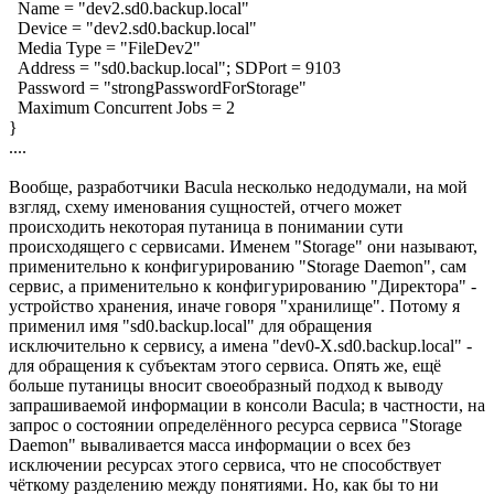
Name = "dev2.sd0.backup.local"
Device = "dev2.sd0.backup.local"
Media Type = "FileDev2"
Address = "sd0.backup.local"; SDPort = 9103
Password = "strongPasswordForStorage"
Maximum Concurrent Jobs = 2
}
....
Вообще, разработчики Bacula несколько недодумали, на мой
взгляд, схему именования сущностей, отчего может
происходить некоторая путаница в понимании сути
происходящего с сервисами. Именем "Storage" они называют,
применительно к конфигурированию "Storage Daemon", сам
сервис, а применительно к конфигурированию "Директора" -
устройство хранения, иначе говоря "хранилище". Потому я
применил имя "sd0.backup.local" для обращения
исключительно к сервису, а имена "dev0-X.sd0.backup.local" -
для обращения к субъектам этого сервиса. Опять же, ещё
больше путаницы вносит своеобразный подход к выводу
запрашиваемой информации в консоли Bacula; в частности, на
запрос о состоянии определённого ресурса сервиса "Storage
Daemon" вываливается масса информации о всех без
исключении ресурсах этого сервиса, что не способствует
чёткому разделению между понятиями. Но, как бы то ни