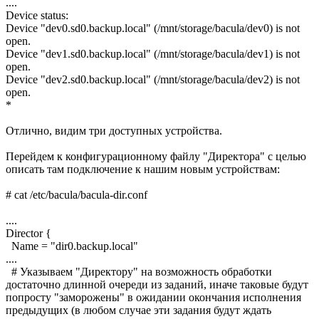
....
Device status:
Device "dev0.sd0.backup.local" (/mnt/storage/bacula/dev0) is not
open.
Device "dev1.sd0.backup.local" (/mnt/storage/bacula/dev1) is not
open.
Device "dev2.sd0.backup.local" (/mnt/storage/bacula/dev2) is not
open.
*
Отлично, видим три доступных устройства.
Перейдем к конфигурационному файлу "Директора" с целью
описать там подключение к нашим новым устройствам:
# cat /etc/bacula/bacula-dir.conf
....
Director {
Name = "dir0.backup.local"
....
# Указываем "Директору" на возможность обработки
достаточно длинной очереди из заданий, иначе таковые будут
попросту "заморожены" в ожидании окончания исполнения
предыдущих (в любом случае эти задания будут ждать