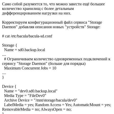
Само собой разумеется то, что можно завести ещё большее
количество хранилищ с более детальным
дифференцированием нагрузки на них.
Корректируем конфигурационный файл сервиса "Storage
Daemon" добавляя описания новых "устройств" Storage:
# cat /etc/bacula/bacula-sd.conf
Storage {
Name = sd0.backup.local
....
# Ограничиваем количество одновременных подключений к
сервису "Storage Daemon" (больше для порядка)
Maximum Concurrent Jobs = 10
....
}
Device {
Name = "dev0.sd0.backup.local"
Media Type = "FileDev0"
Archive Device = "/mnt/storage/bacula/dev0"
LabelMedia = yes; Random Access = Yes; AutomaticMount = yes;
RemovableMedia = no; AlwaysOpen = no;
}