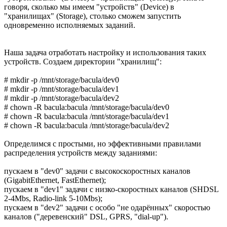
говоря, сколько мы имеем "устройств" (Device) в
"хранилищах" (Storage), столько сможем запустить
одновременно исполняемых заданий.
Наша задача отработать настройку и использования таких
устройств. Создаем директории "хранилищ":
# mkdir -p /mnt/storage/bacula/dev0
# mkdir -p /mnt/storage/bacula/dev1
# mkdir -p /mnt/storage/bacula/dev2
# chown -R bacula:bacula /mnt/storage/bacula/dev0
# chown -R bacula:bacula /mnt/storage/bacula/dev1
# chown -R bacula:bacula /mnt/storage/bacula/dev2
Определимся с простыми, но эффективными правилами
распределения устройств между заданиями:
пускаем в "dev0" задачи с высокоскоростных каналов
(GigabitEthernet, FastEthernet);
пускаем в "dev1" задачи с низко-скоростных каналов (SHDSL
2-4Mbs, Radio-link 5-10Mbs);
пускаем в "dev2" задачи с особо "не одарённых" скоростью
каналов ("деревенский" DSL, GPRS, "dial-up").