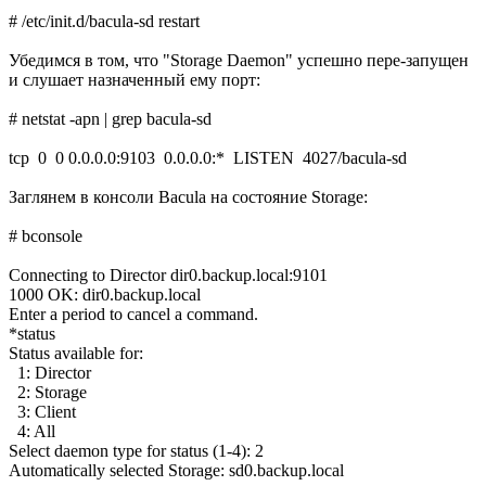
# /etc/init.d/bacula-sd restart
Убедимся в том, что "Storage Daemon" успешно пере-запущен
и слушает назначенный ему порт:
# netstat -apn | grep bacula-sd
tcp 0 0 0.0.0.0:9103 0.0.0.0:* LISTEN 4027/bacula-sd
Заглянем в консоли Bacula на состояние Storage:
# bconsole
Connecting to Director dir0.backup.local:9101
1000 OK: dir0.backup.local
Enter a period to cancel a command.
*status
Status available for:
1: Director
2: Storage
3: Client
4: All
Select daemon type for status (1-4): 2
Automatically selected Storage: sd0.backup.local