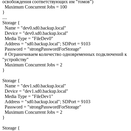
освобождения соответствующих им "томов")
Maximum Concurrent Jobs = 100
}
....
Storage {
Name = "dev0.sd0.backup.local"
Device = "dev0.sd0.backup.local"
Media Type = "FileDev0"
Address = "sd0.backup.local"; SDPort = 9103
Password = "strongPasswordForStorage"
# Ограничиваем количество одновременных подключений к
"устройству"
Maximum Concurrent Jobs = 2
}
Storage {
Name = "dev1.sd0.backup.local"
Device = "dev1.sd0.backup.local"
Media Type = "FileDev1"
Address = "sd0.backup.local"; SDPort = 9103
Password = "strongPasswordForStorage"
Maximum Concurrent Jobs = 2
}
Storage {