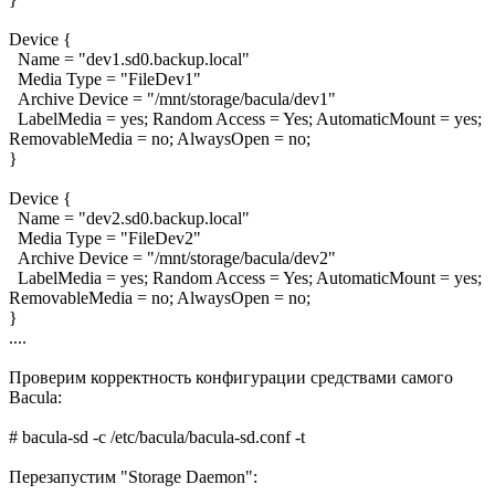
Device {
Name = "dev1.sd0.backup.local"
Media Type = "FileDev1"
Archive Device = "/mnt/storage/bacula/dev1"
LabelMedia = yes; Random Access = Yes; AutomaticMount = yes;
RemovableMedia = no; AlwaysOpen = no;
}
Device {
Name = "dev2.sd0.backup.local"
Media Type = "FileDev2"
Archive Device = "/mnt/storage/bacula/dev2"
LabelMedia = yes; Random Access = Yes; AutomaticMount = yes;
RemovableMedia = no; AlwaysOpen = no;
}
....
Проверим корректность конфигурации средствами самого
Bacula:
# bacula-sd -c /etc/bacula/bacula-sd.conf -t
Перезапустим "Storage Daemon":