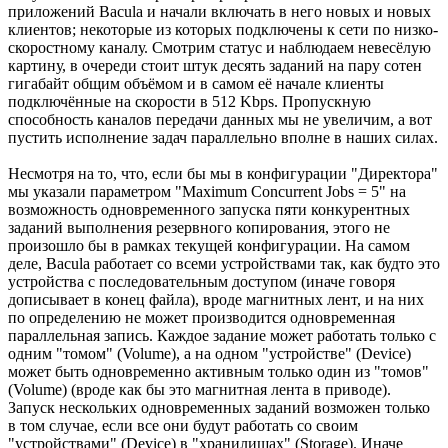
приложений Bacula и начали включать в него новых и новых
клиентов; некоторые из которых подключены к сети по низко-
скоростному каналу. Смотрим статус и наблюдаем невесёлую
картину, в очереди стоит штук десять заданий на пару сотен
гигабайт общим объёмом и в самом её начале клиенты
подключённые на скорости в 512 Kbps. Пропускную
способность каналов передачи данных мы не увеличим, а вот
пустить исполнение задач параллельно вполне в наших силах.
Несмотря на то, что, если бы мы в конфигурации "Директора"
мы указали параметром "Maximum Concurrent Jobs = 5" на
возможность одновременного запуска пяти конкурентных
заданий выполнения резервного копирования, этого не
произошло бы в рамках текущей конфигурации. На самом
деле, Bacula работает со всеми устройствами так, как будто это
устройства с последовательным доступом (иначе говоря
дописывает в конец файла), вроде магнитных лент, и на них
по определению не может производится одновременная
параллельная запись. Каждое задание может работать только с
одним "томом" (Volume), а на одном "устройстве" (Device)
может быть одновременно активным только один из "томов"
(Volume) (вроде как бы это магнитная лента в приводе).
Запуск нескольких одновременных заданий возможен только
в том случае, если все они будут работать со своим
"устройствами" (Device) в "хранилищах" (Storage). Иначе