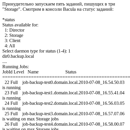
Принудительно запускаем пять заданий, пишущих в три
"Storage". Смотрим в консоли Bacula на статус заданий:
*status
Status available for:
1: Director
2: Storage
3: Client
4: All
Select daemon type for status (1-4): 1
dir0.backup.local
....
Running Jobs:
JobId Level Name Status
================================================
22 Full job-backup-test0.domain.local.2010-07-08_16.54.50.03
is running
23 Full job-backup-test1.domain.local.2010-07-08_16.55.41.04
is running
24 Full job-backup-test2.domain.local.2010-07-08_16.56.03.05
is running
25 Full job-backup-test3.domain.local.2010-07-08_16.57.07.06
is waiting on max Storage jobs
26 Full job-backup-test4.domain.local.2010-07-08_16.58.00.07
is waiting on max Storage jobs