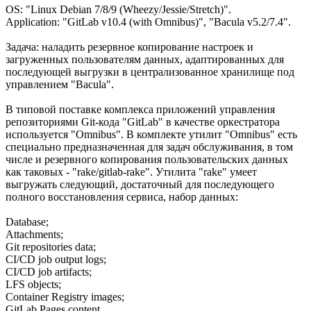
OS: "Linux Debian 7/8/9 (Wheezy/Jessie/Stretch)".
Application: "GitLab v10.4 (with Omnibus)", "Bacula v5.2/7.4".
Задача: наладить резервное копирование настроек и
загруженных пользователям данных, адаптированных для
последующей выгрузки в централизованное хранилище под
управлением "Bacula".
В типовой поставке комплекса приложений управления
репозиториями Git-кода "GitLab" в качестве оркестратора
используется "Omnibus". В комплекте утилит "Omnibus" есть
специально предназначенная для задач обслуживания, в том
числе и резервного копирования пользовательских данных
как таковых - "rake/gitlab-rake". Утилита "rake" умеет
выгружать следующий, достаточный для последующего
полного восстановления сервиса, набор данных:
Database;
Attachments;
Git repositories data;
CI/CD job output logs;
CI/CD job artifacts;
LFS objects;
Container Registry images;
GitLab Pages content.