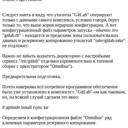
Следует иметь в виду, что утилиты "GitLab" оперируют
только с данными самого комплекса, условно говоря, берут
только то, что выше корня иерархии конфигурации. А вот
конфигурационный файл параметров запуска - обычно это
"gitlab.rb" - находится за пределами зоны пользовательских
данных и резервному копированию утилитой "rake/gitlab-rake"
не подлежит:
Важно не забыть захватить директорию с настройками
сервиса "/etc/gitlab" отдельно (применительно к типовой
сборке с оркестратором "Omnibus").
Предварительная подготовка.
Почти наверняка всё потребное программное обеспечение
было уже установлено в комплекте с "GitLab"-ом как таковым,
но, на всякий случай сделаем это явно:
# aptitude install rsync tar
Определяем в конфигурационном файле "Omnibus" ряд
ключевых параметров резервного копирования: