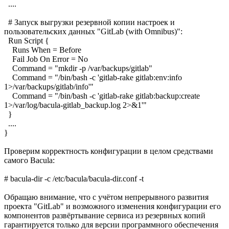
....
# Запуск выгрузки резервной копии настроек и
пользовательских данных "GitLab (with Omnibus)":
Run Script {
Runs When = Before
Fail Job On Error = No
Command = "mkdir -p /var/backups/gitlab"
Command = "/bin/bash -c 'gitlab-rake gitlab:env:info
1>/var/backups/gitlab/info'"
Command = "/bin/bash -c 'gitlab-rake gitlab:backup:create
1>/var/log/bacula-gitlab_backup.log 2>&1'"
}
....
}
Проверим корректность конфигурации в целом средствами
самого Bacula:
# bacula-dir -c /etc/bacula/bacula-dir.conf -t
Обращаю внимание, что с учётом непрерывного развития
проекта "GitLab" и возможного изменения конфигурации его
компонентов развёртывание сервиса из резервных копий
гарантируется только для версии программного обеспечения