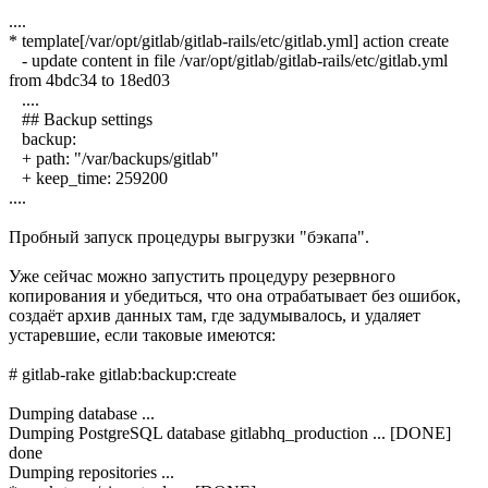
....
* template[/var/opt/gitlab/gitlab-rails/etc/gitlab.yml] action create
- update content in file /var/opt/gitlab/gitlab-rails/etc/gitlab.yml
from 4bdc34 to 18ed03
....
## Backup settings
backup:
+ path: "/var/backups/gitlab"
+ keep_time: 259200
....
Пробный запуск процедуры выгрузки "бэкапа".
Уже сейчас можно запустить процедуру резервного
копирования и убедиться, что она отрабатывает без ошибок,
создаёт архив данных там, где задумывалось, и удаляет
устаревшие, если таковые имеются:
# gitlab-rake gitlab:backup:create
Dumping database ...
Dumping PostgreSQL database gitlabhq_production ... [DONE]
done
Dumping repositories ...