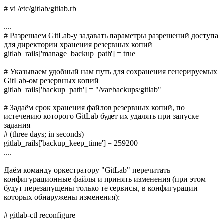
# vi /etc/gitlab/gitlab.rb
....
# Разрешаем GitLab-у задавать параметры разрешений доступа
для директории хранения резервных копий
gitlab_rails['manage_backup_path'] = true
# Указываем удобный нам путь для сохранения генерируемых
GitLab-ом резервных копий
gitlab_rails['backup_path'] = "/var/backups/gitlab"
# Задаём срок хранения файлов резервных копий, по
истечению которого GitLab будет их удалять при запуске
задания
# (three days; in seconds)
gitlab_rails['backup_keep_time'] = 259200
....
Даём команду оркестратору "GitLab" перечитать
конфигурационные файлы и принять изменения (при этом
будут перезапущены только те сервисы, в конфигурации
которых обнаружены изменения):
# gitlab-ctl reconfigure