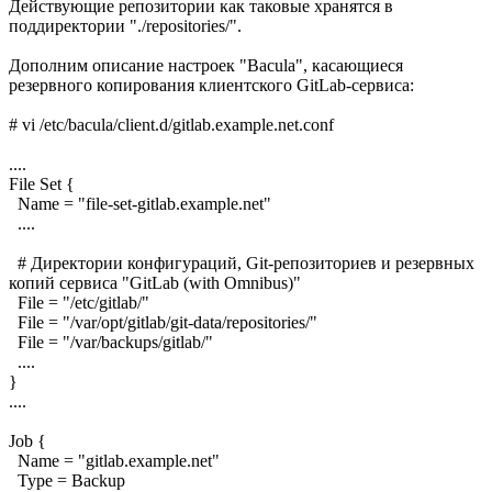
Действующие репозитории как таковые хранятся в
поддиректории "./repositories/".
Дополним описание настроек "Bacula", касающиеся
резервного копирования клиентского GitLab-сервиса:
# vi /etc/bacula/client.d/gitlab.example.net.conf
....
File Set {
Name = "file-set-gitlab.example.net"
....
# Директории конфигураций, Git-репозиториев и резервных
копий сервиса "GitLab (with Omnibus)"
File = "/etc/gitlab/"
File = "/var/opt/gitlab/git-data/repositories/"
File = "/var/backups/gitlab/"
....
}
....
Job {
Name = "gitlab.example.net"
Type = Backup