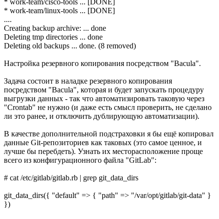
* work-team/cisco-tools ... [DONE]
* work-team/linux-tools ... [DONE]
....
Creating backup archive: ... done
Deleting tmp directories ... done
Deleting old backups ... done. (8 removed)
Настройка резервного копирования посредством "Bacula".
Задача состоит в наладке резервного копирования
посредством "Bacula", которая и будет запускать процедуру
выгрузки данных - так что автоматизировать таковую через
"Crontab" не нужно (и даже есть смысл проверить, не сделано
ли это ранее, и отключить дублирующую автоматизации).
В качестве дополнительной подстраховки я бы ещё копировал
данные Git-репозиториев как таковых (это самое ценное, и
лучше бы перебдеть). Узнать их месторасположение проще
всего из конфигурационного файла "GitLab":
# cat /etc/gitlab/gitlab.rb | grep git_data_dirs
git_data_dirs({ "default" => { "path" => "/var/opt/gitlab/git-data" }
})